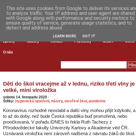
This site uses cookies from Google to deliver its services an
to analyze traffic. Your IP address and user-agent are shared
with Google along with performance and security metrics to
ensure quality of service, generate usage statistics, and to
detect and address abuse.
LEARN MORE
GOT IT
Zprávy
Názory
Inkluze
Pozvánky
MŠMT
Čtení
O nás
Děti do škol vracejme až v lednu, riziko třetí vlny je
velké, míní viroložka
sobota 14. listopadu 2020
·
Štítky:
hygienická opatření
,
názory
,
otevření škol
,
pandemie
Koronavirus rozhodně neoslabil a další vlny mohou přijít kdykoliv, a
to až do doby, než bude Česká republika buď promořená, nebo
proočkovaná. V pořadu iDNES to řekla Ruth Tachezy z
Přírodovědecké fakulty Univerzity Karlovy a Akademie věd ČR.
Uznávaná viroložka není zároveň nadšená z návratu žáků do škol.