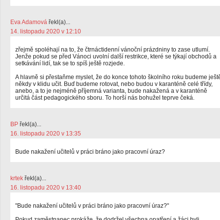
Eva Adamová
řekl(a)...
14. listopadu 2020 v 12:10
zřejmě spoléhají na to, že čtrnáctidenní vánoční prázdniny to zase utlumí.
Jenže pokud se před Vánoci uvolní další restrikce, které se týkají obchodů a
setkávání lidí, tak se to spíš ještě rozjede.
A hlavně si přestaňme myslet, že do konce tohoto školního roku budeme ješt
někdy v klidu učit. Buď budeme rotovat, nebo budou v karanténě celé třídy,
anebo, a to je nejméně příjemná varianta, bude nakažená a v karanténě
určitá část pedagogického sboru. To horší nás bohužel teprve čeká.
BP
řekl(a)...
16. listopadu 2020 v 13:35
Bude nakažení učitelů v práci bráno jako pracovní úraz?
krtek
řekl(a)...
16. listopadu 2020 v 13:40
"Bude nakažení učitelů v práci bráno jako pracovní úraz?"
Pokud zaměstnanec prokáže, že dodržel všechna opatření a žáci byli