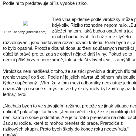
Podle ní to představuje příliš vysoké riziko.
Třetí vlna epidemie podle viroložky může př
kdykoliv. Riziko rozhodně nepominulo. „B
záležet na tom, jaká budou opatření a jak
Ruth Tachezy (linkedin.com)
dlouho budou trvat. Teď už jsme slyšeli o
rozvolňování, jsou nastavena rozvolňovací kritéria. Přála bych si, 
to bylo opatrné. Protože dlouhá doba udržení současných restrikcí 
důležitá právě pro to, zda se objeví nějaké další vlny. Pokud se to
uvolní příliš brzy a nerozumně, tak se další vlny objeví,“ zamýšlí s
Viroložka není nadšená z toho, že se žáci prvních a druhých tříd ta
rychle vracejí do škol. Podle ní je jejich návrat už během následujíc
týdne uspěchaný. „Vím, že v tom mezi odborníky neexistuje jednot
názor. Ale já osobně si myslím, že by školy měly být zavřeny až d
ledna,“ tvrdí.
„Nechala bych to ve stávajícím režimu, protože se jinak situace ne
uhlídat,“ pokračuje Tachezy. „Jednou věcí je to, že se proinfikují děti
není samo o sobě podstatné. Ale je tu riziko přenesení na další oso
Jsou tu rodiče, které to mohou přenést do práce. Prarodiče z
rizikových skupin. Proto bych školy do konce roku neotevírala,“
dodává.