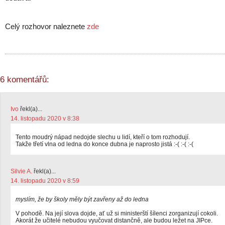
Celý rozhovor naleznete
zde
6 komentářů:
Ivo
řekl(a)...
14. listopadu 2020 v 8:38
Tento moudrý nápad nedojde slechu u lidí, kteří o tom rozhodují.
Takže třetí vlna od ledna do konce dubna je naprosto jistá :-( :-( :-(
Silvie A.
řekl(a)...
14. listopadu 2020 v 8:59
myslím, že by školy měly být zavřeny až do ledna
V pohodě. Na její slova dojde, ať už si ministerští šílenci zorganizují cokoli.
Akorát že učitelé nebudou vyučovat distančně, ale budou ležet na JIPce.