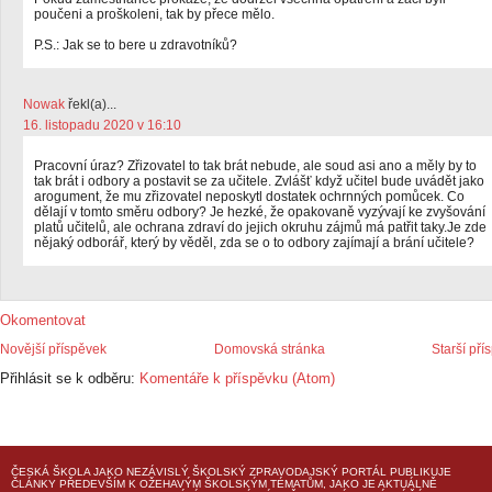
poučeni a proškoleni, tak by přece mělo.
P.S.: Jak se to bere u zdravotníků?
Nowak
řekl(a)...
16. listopadu 2020 v 16:10
Pracovní úraz? Zřizovatel to tak brát nebude, ale soud asi ano a měly by to
tak brát i odbory a postavit se za učitele. Zvlášť když učitel bude uvádět jako
arogument, že mu zřizovatel neposkytl dostatek ochrnných pomůcek. Co
dělají v tomto směru odbory? Je hezké, že opakovaně vyzývají ke zvyšování
platů učitelů, ale ochrana zdraví do jejich okruhu zájmů má patřit taky.Je zde
nějaký odborář, který by věděl, zda se o to odbory zajímají a brání učitele?
Okomentovat
Novější příspěvek
Domovská stránka
Starší pří
Přihlásit se k odběru:
Komentáře k příspěvku (Atom)
ČESKÁ ŠKOLA
JAKO NEZÁVISLÝ ŠKOLSKÝ ZPRAVODAJSKÝ PORTÁL PUBLIKUJE
ČLÁNKY PŘEDEVŠÍM K OŽEHAVÝM ŠKOLSKÝM TÉMATŮM, JAKO JE AKTUÁLNĚ