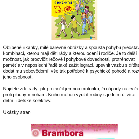
Oblíbené říkanky, milé barevné obrázky a spousta pohybu představ
kombinaci, kterou mají děti rády a kterou ocení i rodiče. Je to další
možnost, jak procvičit řečové i pohybové dovednosti, protrénovat
paměť a v neposlední řadě také zažít legraci, upevnit vazbu s dítě
dodat mu sebevědomí, vše tak potřebné k psychické pohodě a rozv
jeho osobnosti.
Najdete zde rady, jak procvičit jemnou motoriku, či nápady na cviče
proti plochým nohám. Knihu mohou využít rodiny s jedním či více
dětmi i dětské kolektivy.
Ukázky stran: