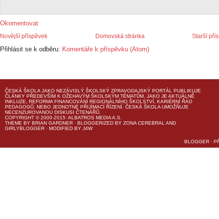
Okomentovat
Novější příspěvek
Domovská stránka
Starší pří
Přihlásit se k odběru:
Komentáře k příspěvku (Atom)
ČESKÁ ŠKOLA
JAKO NEZÁVISLÝ ŠKOLSKÝ ZPRAVODAJSKÝ PORTÁL PUBLIKUJE
ČLÁNKY PŘEDEVŠÍM K OŽEHAVÝM ŠKOLSKÝM TÉMATŮM, JAKO JE AKTUÁLNĚ
INKLUZE, REFORMA FINANCOVÁNÍ REGIONÁLNÍHO ŠKOLSTVÍ, KARIÉRNÍ ŘÁD
PEDAGOGŮ, NEBO JEDNOTNÉ PŘIJÍMACÍ ŘÍZENÍ.
ČESKÁ ŠKOLA
UMOŽŇUJE
NECENZUROVANOU DISKUSI ČTENÁŘŮ.
COPYRIGHT © 2000-2015· ALBATROS MEDIA A.S.
THEME
BY
BRIAN GARDNER
· BLOGGERIZED BY
ZONA CEREBRAL
AND
GIRLYBLOGGER
· MODIFIED BY
J4W
BLOGGER
·
P