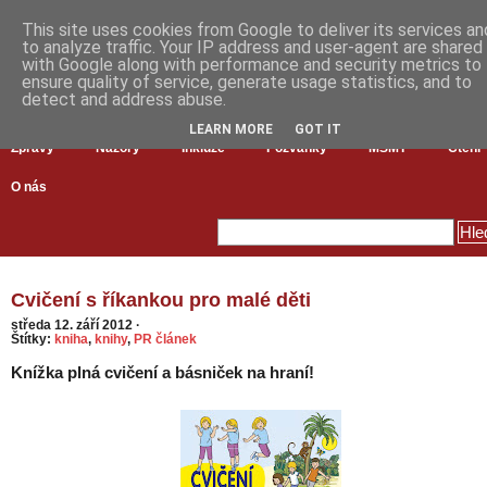
This site uses cookies from Google to deliver its services an
to analyze traffic. Your IP address and user-agent are shared
with Google along with performance and security metrics to
ensure quality of service, generate usage statistics, and to
detect and address abuse.
LEARN MORE
GOT IT
Zprávy
Názory
Inkluze
Pozvánky
MŠMT
Čtení
O nás
Cvičení s říkankou pro malé děti
středa 12. září 2012
·
Štítky:
kniha
,
knihy
,
PR článek
Knížka plná cvičení a básniček na hraní!