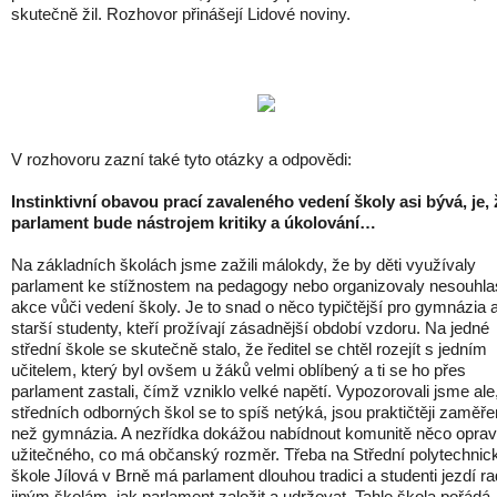
skutečně žil. Rozhovor přinášejí Lidové noviny.
V rozhovoru zazní také tyto otázky a odpovědi:
Instinktivní obavou prací zavaleného vedení školy asi bývá, je, 
parlament bude nástrojem kritiky a úkolování…
Na základních školách jsme zažili málokdy, že by děti využívaly
parlament ke stížnostem na pedagogy nebo organizovaly nesouhl
akce vůči vedení školy. Je to snad o něco typičtější pro gymnázia 
starší studenty, kteří prožívají zásadnější období vzdoru. Na jedné
střední škole se skutečně stalo, že ředitel se chtěl rozejít s jedním
učitelem, který byl ovšem u žáků velmi oblíbený a ti se ho přes
parlament zastali, čímž vzniklo velké napětí. Vypozorovali jsme ale
středních odborných škol se to spíš netýká, jsou praktičtěji zaměř
než gymnázia. A nezřídka dokážou nabídnout komunitě něco opra
užitečného, co má občanský rozměr. Třeba na Střední polytechnic
škole Jílová v Brně má parlament dlouhou tradici a studenti jezdí rad
jiným školám, jak parlament založit a udržovat. Tahle škola pořádá