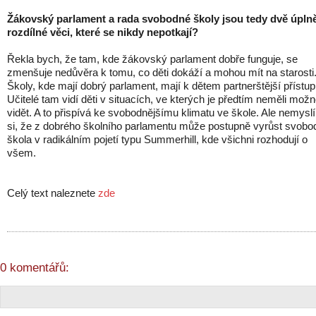
Žákovský parlament a rada svobodné školy jsou tedy dvě úpln
rozdílné věci, které se nikdy nepotkají?
Řekla bych, že tam, kde žákovský parlament dobře funguje, se
zmenšuje nedůvěra k tomu, co děti dokáží a mohou mít na starosti
Školy, kde mají dobrý parlament, mají k dětem partnerštější přístup
Učitelé tam vidí děti v situacích, ve kterých je předtím neměli možn
vidět. A to přispívá ke svobodnějšímu klimatu ve škole. Ale nemysl
si, že z dobrého školního parlamentu může postupně vyrůst svobo
škola v radikálním pojetí typu Summerhill, kde všichni rozhodují o
všem.
Celý text naleznete
zde
0 komentářů: