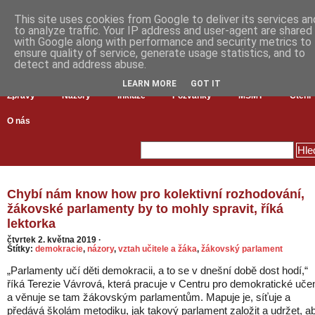
This site uses cookies from Google to deliver its services an
to analyze traffic. Your IP address and user-agent are shared
with Google along with performance and security metrics to
ensure quality of service, generate usage statistics, and to
detect and address abuse.
LEARN MORE
GOT IT
Zprávy
Názory
Inkluze
Pozvánky
MŠMT
Čtení
O nás
Chybí nám know how pro kolektivní rozhodování,
žákovské parlamenty by to mohly spravit, říká
lektorka
čtvrtek 2. května 2019
·
Štítky:
demokracie
,
názory
,
vztah učitele a žáka
,
žákovský parlament
„Parlamenty učí děti demokracii, a to se v dnešní době dost hodí,“
říká Terezie Vávrová, která pracuje v Centru pro demokratické uče
a věnuje se tam žákovským parlamentům. Mapuje je, síťuje a
předává školám metodiku, jak takový parlament založit a udržet, a