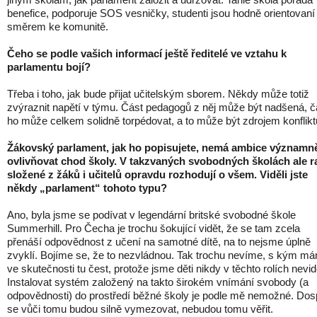
benefice, podporuje SOS vesničky, studenti jsou hodně orientovaní
směrem ke komunitě.
Čeho se podle vašich informací ještě ředitelé ve vztahu k
parlamentu bojí?
Třeba i toho, jak bude přijat učitelským sborem. Někdy může totiž
zvýraznit napětí v týmu. Část pedagogů z něj může být nadšená, č
ho může celkem solidně torpédovat, a to může být zdrojem konflikt
Žákovský parlament, jak ho popisujete, nemá ambice významně
ovlivňovat chod školy. V takzvaných svobodných školách ale r
složené z žáků i učitelů opravdu rozhodují o všem. Viděli jste
někdy „parlament“ tohoto typu?
Ano, byla jsme se podívat v legendární britské svobodné škole
Summerhill. Pro Čecha je trochu šokující vidět, že se tam zcela
přenáší odpovědnost z učení na samotné dítě, na to nejsme úplně
zvyklí. Bojíme se, že to nezvládnou. Tak trochu nevíme, s kým m
ve skutečnosti tu čest, protože jsme děti nikdy v těchto rolích nevidě
Instalovat systém založený na takto širokém vnímání svobody (a
odpovědnosti) do prostředí běžné školy je podle mě nemožné. Dos
se vůči tomu budou silně vymezovat, nebudou tomu věřit.