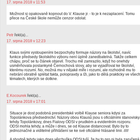
17. srpna 2018 v 11:53
Možnost si opakovaně kopnout do V. Klause jr. - to je k nezaplacení. Tomu
přece na České škole nemůže cenzor odolat.
Petr
řekl(a)...
17. srpna 2018 v 12:23
Klaus svými vystoupeními bezpochyby formuje názory na školství, navíc
funkce předsedy školského výboru není úplně zanedbatelná. Takže celkem
chápu, proč se tu článek objevil. Trochu mě zamrazilo, když ho onehdy
usměrňovala poslankyně Černochová slovy, aby se vyjadřoval ke školství,
kterému rozumí. No, možná mu v nějaké míře i rozumí, ale rozhodně mu to
nebrání obratně splétat fakta, polopravdy a lži, jako to dělá prakticky ve všec
tématech, kterých se dotkne.
E.Kocourek
řekl(a)...
17. srpna 2018 v 17:01
Situace je dost podobná presidentské volbě Klause seniora kdysi za
Topolánkova předsednictví. Názory obou Klausů jsou s oficiálními stanovisky
tehdy Topolánkovy, dnes Fialovy ODSI v prudkém a evidentním rozporu.
ODSI mohla tehdy, a může i dnes, se od Klause distancovat. Bylo by to
jednoznačné a viditelné přihlášení se ke své oficiálné hlásané linii. /////
A shodně tehdy jako dnes věrchuška ODSI tuší, že by to pro ni byla zaručená