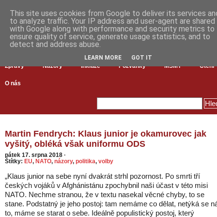
This site uses cookies from Google to deliver its services an
to analyze traffic. Your IP address and user-agent are shared
with Google along with performance and security metrics to
ensure quality of service, generate usage statistics, and to
detect and address abuse.
LEARN MORE
GOT IT
Zprávy
Názory
Inkluze
Pozvánky
MŠMT
Čtení
O nás
Martin Fendrych: Klaus junior je okamurovec jak
vyšitý, obléká však uniformu ODS
pátek 17. srpna 2018
·
Štítky:
EU
,
NATO
,
názory
,
politika
,
volby
„Klaus junior na sebe nyní dvakrát strhl pozornost. Po smrti tří
českých vojáků v Afghánistánu zpochybnil naši účast v této misi
NATO. Nechme stranou, že v textu nasekal věcné chyby, to se
stane. Podstatný je jeho postoj: tam nemáme co dělat, netýká se n
to, máme se starat o sebe. Ideálně populistický postoj, který