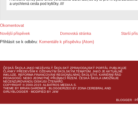
a urychlená cesta pod kytičky. ////
Okomentovat
Novější příspěvek
Domovská stránka
Starší pří
Přihlásit se k odběru:
Komentáře k příspěvku (Atom)
ČESKÁ ŠKOLA
JAKO NEZÁVISLÝ ŠKOLSKÝ ZPRAVODAJSKÝ PORTÁL PUBLIKUJE
ČLÁNKY PŘEDEVŠÍM K OŽEHAVÝM ŠKOLSKÝM TÉMATŮM, JAKO JE AKTUÁLNĚ
INKLUZE, REFORMA FINANCOVÁNÍ REGIONÁLNÍHO ŠKOLSTVÍ, KARIÉRNÍ ŘÁD
PEDAGOGŮ, NEBO JEDNOTNÉ PŘIJÍMACÍ ŘÍZENÍ.
ČESKÁ ŠKOLA
UMOŽŇUJE
NECENZUROVANOU DISKUSI ČTENÁŘŮ.
COPYRIGHT © 2000-2015· ALBATROS MEDIA A.S.
THEME
BY
BRIAN GARDNER
· BLOGGERIZED BY
ZONA CEREBRAL
AND
GIRLYBLOGGER
· MODIFIED BY
J4W
BLOGGER
·
P