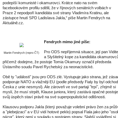
podepíší komunisté i okamurovci. Krátce nato na svém
facebookovém profilu sdělil, že v říjnových senátních volbách v
Praze 2 nepodpoří kandidáta své strany Vladimíra Kratinu, ale
zástupce hnutí SPD Ladislava Jakla,“ píše Martin Fendrych na
Aktuálně.cz.
Fendrych mimo jiné píše:
Pro ODS nepříjemná situace, její pan Vidit
Martin Fendrych (repro ČT)
a Slyšitelný kope za kandidáta okamurovc
přičemž dodejme, že postoje Tomia Okamury označil předseda
Ústavního soudu Pavel Rychetský za neonacistické.
Obě ty "události" jsou pro ODS zlé. Vystupuje jako strana, jež zás
podporuje NATO a vlažněji EU (podle předsedy Fialy by byl odchod
Česka z unie nesmysl). Ale zároveň ve své partaji "trpí", zřejmě si
myslí, že musí strpět, Klause juniora, který zastává opačné postoje
svůj úspěch staví právě na své superpopulistické odlišnosti.
Klausovu podporu Jakla (který považuje volební právo žen za průš
a "plebejizaci" a v EU vidí hotové peklo) popsal Fiala jako jeho "oso
názor", který není v souladu s postojem strany. Slabší vyjádření si