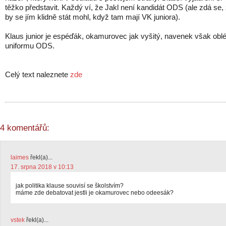
těžko představit. Každý ví, že Jakl není kandidát ODS (ale zdá se,
by se jím klidně stát mohl, když tam mají VK juniora).
Klaus junior je espéďák, okamurovec jak vyšitý, navenek však obl
uniformu ODS.
Celý text naleznete
zde
4 komentářů:
laimes
řekl(a)...
17. srpna 2018 v 10:13
jak politika klause souvisí se školstvím?
máme zde debatovat jestli je okamurovec nebo odeesák?
vstek
řekl(a)...