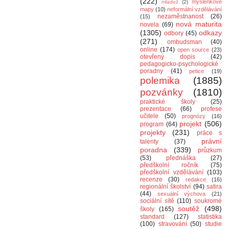
(222)
myšlenkové
mládež
(2)
mapy
(10)
neformální vzdělávání
nezaměstnanost
(26)
(15)
nová maturita
novela
(69)
(1305)
odkazy
odbory
(45)
(271)
ombudsman
(40)
online
(174)
open source
(23)
otevřený dopis
(42)
pedagogicko-psychologické
poradny
(41)
petice
(19)
polemika
(1885)
pozvánky
(1810)
praktické školy
(25)
prezentace
(66)
profese
učitele
(50)
prognózy
(16)
projekt
(506)
program
(64)
projekty
(231)
práce s
právní
talenty
(37)
poradna
(339)
průzkum
(53)
přednáška
(27)
předškolní ročník
(75)
předškolní vzdělávání
(103)
recenze
(30)
redakce
(16)
regionální školství
(94)
satira
(44)
sexuální výchova
(21)
sociální sítě
(110)
soukromé
soutěž
(498)
školy
(165)
standard
(127)
statistika
(100)
stravování
(50)
studie