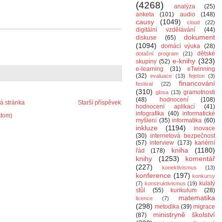
(4268)
analýza
(25)
anketa
(101)
audio
(148)
causy
(1049)
cloud
(22)
digitální vzdělávání
(44)
dokument
diskuse
(65)
(1094)
domácí výuka
(28)
dětské
dotační program
(21)
e-knihy
(323)
skupiny
(52)
e-learning
(31)
eTwinning
(32)
evaluace
(13)
fejeton
(3)
financování
festival
(22)
(310)
gramotnosti
glosa
(13)
(48)
hodnocení
(108)
 stránka
Starší příspěvek
hodnocení aplikací
(41)
infografika
(40)
informatické
Atom)
myšlení
(35)
informatika
(60)
inkluze
(1194)
inovace
(30)
internetová bezpečnost
(57)
interview
(173)
kariérní
kniha
(1180)
řád
(178)
knihy
(1253)
komentář
(227)
konektivismus
(13)
konference
(197)
konkursy
kulatý
(7)
konstruktivismus
(19)
stůl
(55)
kurikulum
(28)
matematika
licence
(7)
(298)
metodika
(39)
migrace
ministryně školství
(87)