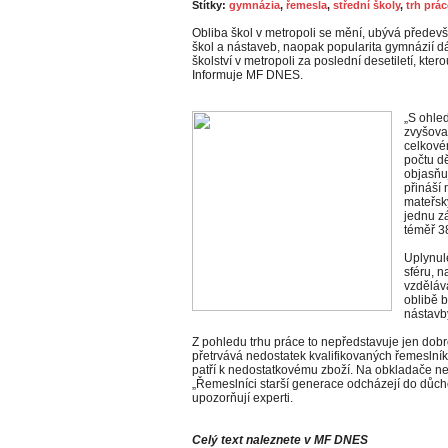
Štítky:
gymnázia
,
řemesla
,
střední školy
,
trh prác
Obliba škol v metropoli se mění, ubývá předev
škol a nástaveb, naopak popularita gymnázií dál
školství v metropoli za poslední desetiletí, kte
Informuje MF DNES.
„S ohled
zvyšoval
celkové
počtu dě
objasňuj
přináší 
mateřsk
jednu zá
téměř 3
Uplynul
sféru, n
vzděláva
oblibě b
nástavby
Z pohledu trhu práce to nepředstavuje jen dobr
přetrvává nedostatek kvalifikovaných řemeslníků.
patří k nedostatkovému zboží. Na obkladače nebo
„Řemeslníci starší generace odcházejí do důcho
upozorňují experti.
Celý text naleznete v MF DNES