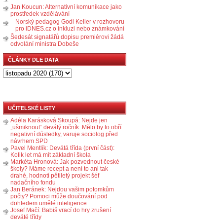
Jan Koucun: Alternativní komunikace jako
prostředek vzdělávání
Norský pedagog Godi Keller v rozhovoru
pro iDNES.cz o inkluzi nebo známkování
Šedesát signatářů dopisu premiérovi žádá
odvolání ministra Dobeše
ČLÁNKY DLE DATA
UČITELSKÉ LISTY
Adéla Karásková Skoupá: Nejde jen
„ušmiknout“ devátý ročník. Mělo by to obří
negativní důsledky, varuje sociolog před
návrhem SPD
Pavel Mentlík: Devátá třída (první část):
Kolik let má mít základní škola
Markéta Hronová: Jak pozvednout české
školy? Máme recept a není to ani tak
drahé, hodnotí pětiletý projekt šéf
nadačního fondu
Jan Beránek: Nejdou vašim potomkům
počty? Pomoci může doučování pod
dohledem umělé inteligence
Josef Mačí: Babiš vrací do hry zrušení
deváté třídy