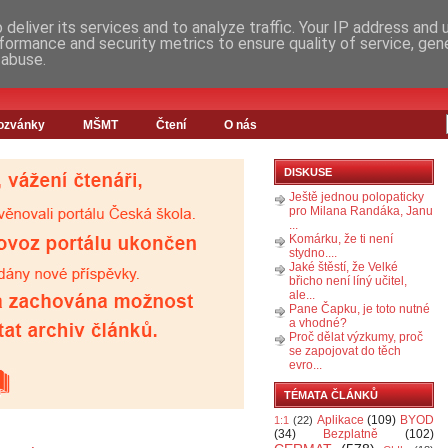
deliver its services and to analyze traffic. Your IP address and
formance and security metrics to ensure quality of service, ge
 abuse.
ozvánky
MŠMT
Čtení
O nás
DISKUSE
Ještě jednou polopaticky
pro Milana Randáka, Janu
...
Komárku, že ti není
stydno....
Jaké štěstí, že Velké
břicho není líný učitel,
ale...
Pane Čapku, je toto nutné
a vhodné?
Proč dělat výzkumy, proč
se zapojovat do těch
evro...
TÉMATA ČLÁNKŮ
Aplikace
(109)
BYOD
1:1
(22)
(34)
Bezplatně
(102)