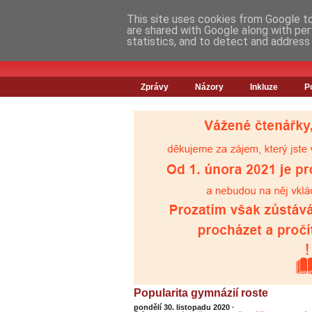
This site uses cookies from Google to 
are shared with Google along with per
statistics, and to detect and address
Zprávy
Názory
Inkluze
P
Popularita gymnázií roste
pondělí 30. listopadu 2020
·