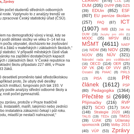
CERMAT
(578)
CLIL
(18)
e
,
Zprávy
DUM
(205)
DVPP
(59)
DZS
ším počet studentů středních odborných
EDUin
(852)
ESF
(39)
 roste. Vyplynulo to z analýzy trendů ve
(807)
EU peníze školám
rou zpracoval Český statistický úřad (ČSÚ).
ICT
(257)
FAQ
(87)
(1907)
IWB
(32)
Jak na
DUM
(16)
Jazyky pro děti
(1)
em na demografický vývoj v kraji, kdy se
MOOC
(35)
MPSV
(61)
 podíl dětské složky ve věku 0–14 let na
MŠMT
(4611)
m počtu obyvatel, docházelo ke zvyšování
NAEP
tí a žáků v mateřských i základních školách,“
NIDV
(228)
NIDM
(58)
(14)
í statistici. V případě městských částí však
NÚV
(321)
NÚOV
(55)
nároky na zajištění dostatečných kapacit
Národní rada pro vzdělávání
ých i základních škol. V České republice na
OECD
(114)
OER
(25)
(16)
kladní školu připadalo 227 dětí, v Praze
OP VK
(24)
OP VVV
(67)
83 žáků.
Ostatní
(6)
PIAAC
(8)
PIRLS
PR
é desetiletí proměnilo také středoškolskou
PISA
(119)
(13)
apříklad proto, že ubyly dvě desítky
článek
(1612)
PSP
cích institucí, fungovalo jich tak 193. V
yly podle analýzy střední odborné školy a
Pedagogika
(1364)
(80)
, rostl počet gymnazistů.
Přečtěte si
(2698)
Přijímačky
(216)
RVP
ou zprávu, protože v Praze tradičně
 Instalatéři, malíři, lakýrníci nebo zedníci
(627)
SCIO
(317)
SKAV
 instalatéra zákazníci čekají i půl roku.
(148)
Strategie 2020
(46)
du, mladší je nestačí nahrazovat,“
TIMSS
TALIS
(19)
TEDx
(10)
(39)
UJAK
(25)
Učitelský
spomocník
(169)
Volby 2013
Zprávy
(40)
VÚP
(53)