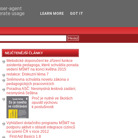
RSS
KOMENTÁŘE
 user-agent
nerate usage
LEARN MORE
GOT IT
NEJČTENĚJŠÍ ČLÁNKY
Metodické doporučení ke zřízení funkce
asistenta pedagoga, které schválila porada
vedení MŠMT na konci května 2015
redakce: Diskuzní téma 7
Sněmovna schválila novelu zákona o
pedagogických pracovnících
Poradna ASČ: Nesmyslná testová zadání,
nesmyslná čeština
Proč je nutné ve školách
opustit výchovu
k poslušnosti
Vyhlášení dotačního programu MŠMT na
podporu aktivit v oblasti integrace cizinců
na území ČR v roce 2012
First Aid Basics 1.8