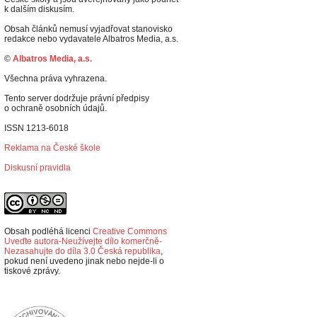
k dalším diskusím.
Obsah článků nemusí vyjadřovat stanovisko
redakce nebo vydavatele Albatros Media, a.s.
©
Albatros Media, a.s.
Všechna práva vyhrazena.
Tento server dodržuje právní předpisy
o ochraně osobních údajů.
ISSN 1213-6018
Reklama na České škole
Diskusní pravidla
Obsah podléhá licenci
Creative Commons
Uveďte autora-Neužívejte dílo komerčně-
Nezasahujte do díla 3.0 Česká republika
,
p
okud není uvedeno jinak nebo nejde-li o
tiskové zprávy.