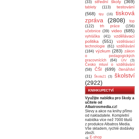
střední školy
(369)
(33)
testování
tablety
(113)
tisková
(568)
tipy
(16)
zpráva
(2808)
top
(122)
trh práce
(156)
video
(685)
učebnice
(39)
vzdělávací
vyhláška
(41)
politika
(551)
vzdělávací
technologie
(61)
vzdělávání
výzkum
(283)
(184)
zákon
o pedagogických
pracovnících
(64)
ÚIV
(3)
Česko mluví o vzdělávání
ČŠI
(699)
(58)
čtenářství
školství
(31)
Škola21
(3)
(2922)
KNIHKUPECTVÍ
Využijte nabídku pro školy a
učitele od
Albatrosmedia.cz!
Slevy a akce na knihy přímo
od nakladatele. Kompletní
nabídka více než 7000 titulů
z produkce Albatros Media.
Vše skladem, rychlé dodávky
zboží.
E-shop