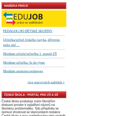
NABÍDKA PRÁCE
ČESKÁ ŠKOLA - PORTÁL PRO ZŠ A SŠ
Česká škola poskytuje svým čtenářům
diskusní prostor k vyjádření názorů na
školskou problematiku. Tyto příspěvky se
nemusí shodovat se stanoviskem redakce
České školy a jsou uveřejňovány jako podnět