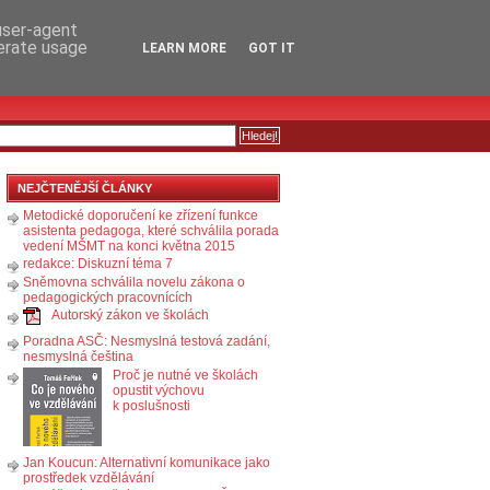
RSS
KOMENTÁŘE
 user-agent
nerate usage
LEARN MORE
GOT IT
NEJČTENĚJŠÍ ČLÁNKY
Metodické doporučení ke zřízení funkce
asistenta pedagoga, které schválila porada
vedení MŠMT na konci května 2015
redakce: Diskuzní téma 7
Sněmovna schválila novelu zákona o
pedagogických pracovnících
Autorský zákon ve školách
Poradna ASČ: Nesmyslná testová zadání,
nesmyslná čeština
Proč je nutné ve školách
opustit výchovu
k poslušnosti
Jan Koucun: Alternativní komunikace jako
prostředek vzdělávání