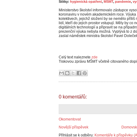
Štítky:
hygienická opatření
,
MŠMT
,
pandemie
,
vy
Ministerstvo školství informovalo zástupce vysok
koronaviru v novém akademickém roce. Výuka
kolektivech, jejichž složení by se nemělo příliš
lidí, kteří do jejich prostor vstupují. Měly by 
digitálních technologií a připravit se na přípa
prezenční výuka nebyla možná. Vyplývá to z do
zaslal náměstek ministra školství Pavel Doleče
Celý text naleznete
zde
Tiskovou zprávu MŠMT včetně citovaného dop
0 komentářů:
Okomentovat
Novější příspěvek
Domovská
Přihlásit se k odběru:
Komentáře k příspěvku (