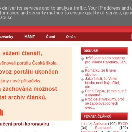
deliver its services and to analyze traffic. Your IP address and
formance and security metrics to ensure quality of service, ge
 abuse.
ozvánky
MŠMT
Čtení
O nás
DISKUSE
Ještě jednou polopaticky
pro Milana Randáka, Janu
...
Komárku, že ti není
stydno....
Jaké štěstí, že Velké
břicho není líný učitel,
ale...
Pane Čapku, je toto nutné
a vhodné?
Proč dělat výzkumy, proč
se zapojovat do těch
evro...
TÉMATA ČLÁNKŮ
čení proti koronaviru
Aplikace
(109)
BYOD
1:1
(22)
(34)
Bezplatně
(102)