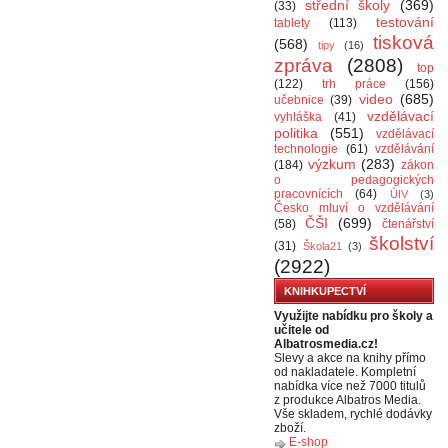
střední školy
(369)
(33)
testování
tablety
(113)
tisková
(568)
tipy
(16)
zpráva
(2808)
top
(122)
trh práce
(156)
video
(685)
učebnice
(39)
vzdělávací
vyhláška
(41)
politika
(551)
vzdělávací
technologie
(61)
vzdělávání
výzkum
(283)
(184)
zákon
o pedagogických
pracovnících
(64)
ÚIV
(3)
Česko mluví o vzdělávání
ČŠI
(699)
(58)
čtenářství
školství
(31)
Škola21
(3)
(2922)
KNIHKUPECTVÍ
Využijte nabídku pro školy a
učitele od
Albatrosmedia.cz!
Slevy a akce na knihy přímo
od nakladatele. Kompletní
nabídka více než 7000 titulů
z produkce Albatros Media.
Vše skladem, rychlé dodávky
zboží.
E-shop