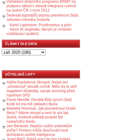
Vyhlášení dotačního programu MŠMT na
podporu aktivit v oblasti integrace cizinců
na území ČR v roce 2012
Šedesát signatářů dopisu premiérovi žádá
odvolání ministra Dobeše
Karel Lippmann: Pozitivismus a jeho
meze (K dogmatu, kterým je ovládán
vzdělávací systém)
ČLÁNKY DLE DATA
UČITELSKÉ LISTY
Adéla Karásková Skoupá: Nejde jen
„ušmiknout“ devátý ročník. Mělo by to obří
negativní důsledky, varuje sociolog před
návrhem SPD
Pavel Mentlík: Devátá třída (první část):
Kolik let má mít základní škola
Markéta Hronová: Jak pozvednout české
školy? Máme recept a není to ani tak
drahé, hodnotí pětiletý projekt šéf
nadačního fondu
Jan Beránek: Nejdou vašim potomkům
počty? Pomoci může doučování pod
dohledem umělé inteligence
Josef Mačí: Babiš vrací do hry zrušení