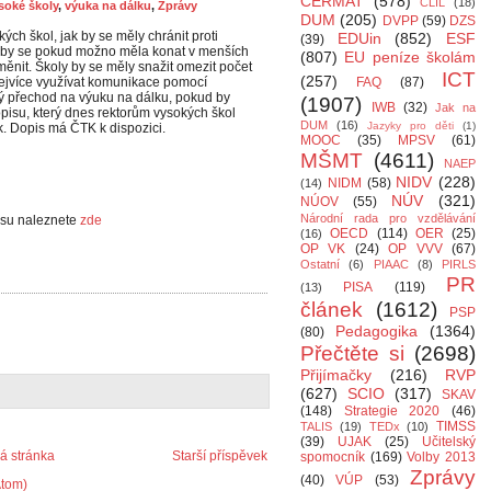
CERMAT
(578)
CLIL
(18)
soké školy
,
výuka na dálku
,
Zprávy
DUM
(205)
DVPP
(59)
DZS
ých škol, jak by se měly chránit proti
EDUin
(852)
ESF
(39)
 by se pokud možno měla konat v menších
(807)
EU peníze školám
 měnit. Školy by se měly snažit omezit počet
ICT
(257)
co nejvíce využívat komunikace pomocí
FAQ
(87)
dný přechod na výuku na dálku, pokud by
(1907)
IWB
(32)
Jak na
pisu, který dnes rektorům vysokých škol
DUM
(16)
Jazyky pro děti
(1)
k. Dopis má ČTK k dispozici.
MOOC
(35)
MPSV
(61)
MŠMT
(4611)
NAEP
NIDV
(228)
NIDM
(58)
(14)
NÚV
(321)
NÚOV
(55)
Národní rada pro vzdělávání
isu naleznete
zde
OECD
(114)
OER
(25)
(16)
OP VK
(24)
OP VVV
(67)
Ostatní
(6)
PIAAC
(8)
PIRLS
PR
PISA
(119)
(13)
článek
(1612)
PSP
Pedagogika
(1364)
(80)
Přečtěte si
(2698)
Přijímačky
(216)
RVP
(627)
SCIO
(317)
SKAV
(148)
Strategie 2020
(46)
TIMSS
TALIS
(19)
TEDx
(10)
(39)
UJAK
(25)
Učitelský
 stránka
Starší příspěvek
spomocník
(169)
Volby 2013
Zprávy
(40)
VÚP
(53)
Atom)