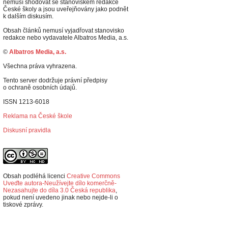
nemusí shodovat se stanoviskem redakce
České školy a jsou uveřejňovány jako podnět
k dalším diskusím.
Obsah článků nemusí vyjadřovat stanovisko
redakce nebo vydavatele Albatros Media, a.s.
©
Albatros Media, a.s.
Všechna práva vyhrazena.
Tento server dodržuje právní předpisy
o ochraně osobních údajů.
ISSN 1213-6018
Reklama na České škole
Diskusní pravidla
Obsah podléhá licenci
Creative Commons
Uveďte autora-Neužívejte dílo komerčně-
Nezasahujte do díla 3.0 Česká republika
,
p
okud není uvedeno jinak nebo nejde-li o
tiskové zprávy.