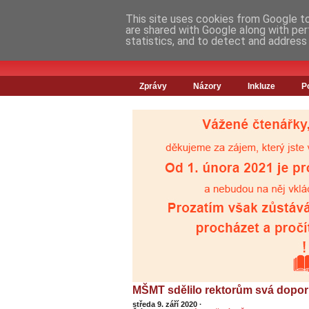
This site uses cookies from Google to 
are shared with Google along with per
statistics, and to detect and address
Zprávy
Názory
Inkluze
P
MŠMT sdělilo rektorům svá doporu
středa 9. září 2020
·