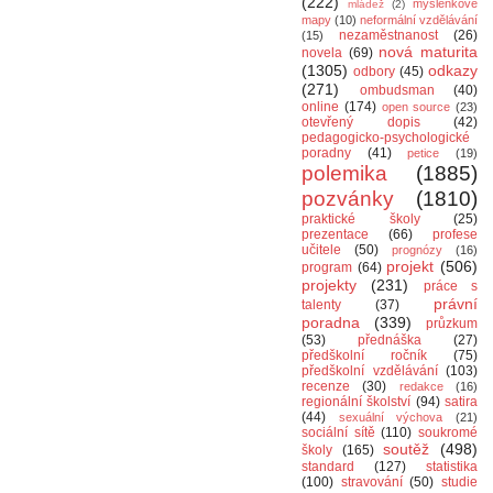
(222)
myšlenkové
mládež
(2)
mapy
(10)
neformální vzdělávání
nezaměstnanost
(26)
(15)
nová maturita
novela
(69)
(1305)
odkazy
odbory
(45)
(271)
ombudsman
(40)
online
(174)
open source
(23)
otevřený dopis
(42)
pedagogicko-psychologické
poradny
(41)
petice
(19)
polemika
(1885)
pozvánky
(1810)
praktické školy
(25)
prezentace
(66)
profese
učitele
(50)
prognózy
(16)
projekt
(506)
program
(64)
projekty
(231)
práce s
právní
talenty
(37)
poradna
(339)
průzkum
(53)
přednáška
(27)
předškolní ročník
(75)
předškolní vzdělávání
(103)
recenze
(30)
redakce
(16)
regionální školství
(94)
satira
(44)
sexuální výchova
(21)
sociální sítě
(110)
soukromé
soutěž
(498)
školy
(165)
standard
(127)
statistika
(100)
stravování
(50)
studie