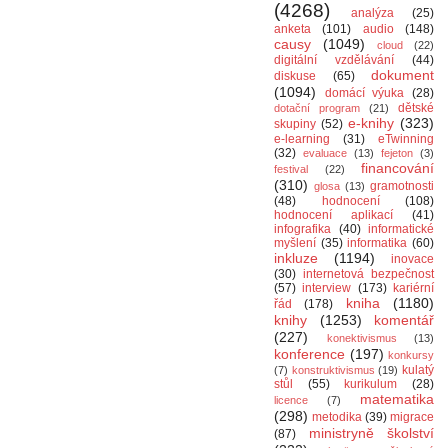
(4268)
analýza
(25)
anketa
(101)
audio
(148)
causy
(1049)
cloud
(22)
digitální vzdělávání
(44)
dokument
diskuse
(65)
(1094)
domácí výuka
(28)
dětské
dotační program
(21)
e-knihy
(323)
skupiny
(52)
e-learning
(31)
eTwinning
(32)
evaluace
(13)
fejeton
(3)
financování
festival
(22)
(310)
gramotnosti
glosa
(13)
(48)
hodnocení
(108)
hodnocení aplikací
(41)
infografika
(40)
informatické
myšlení
(35)
informatika
(60)
inkluze
(1194)
inovace
(30)
internetová bezpečnost
(57)
interview
(173)
kariérní
kniha
(1180)
řád
(178)
knihy
(1253)
komentář
(227)
konektivismus
(13)
konference
(197)
konkursy
kulatý
(7)
konstruktivismus
(19)
stůl
(55)
kurikulum
(28)
matematika
licence
(7)
(298)
metodika
(39)
migrace
ministryně školství
(87)