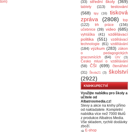
střední školy
(369)
Atom)
(33)
testování
tablety
(113)
tisková
(568)
tipy
(16)
zpráva
(2808)
top
(122)
trh práce
(156)
video
(685)
učebnice
(39)
vzdělávací
vyhláška
(41)
politika
(551)
vzdělávací
technologie
(61)
vzdělávání
výzkum
(283)
(184)
zákon
o pedagogických
pracovnících
(64)
ÚIV
(3)
Česko mluví o vzdělávání
ČŠI
(699)
(58)
čtenářství
školství
(31)
Škola21
(3)
(2922)
KNIHKUPECTVÍ
Využijte nabídku pro školy a
učitele od
Albatrosmedia.cz!
Slevy a akce na knihy přímo
od nakladatele. Kompletní
nabídka více než 7000 titulů
z produkce Albatros Media.
Vše skladem, rychlé dodávky
zboží.
E-shop