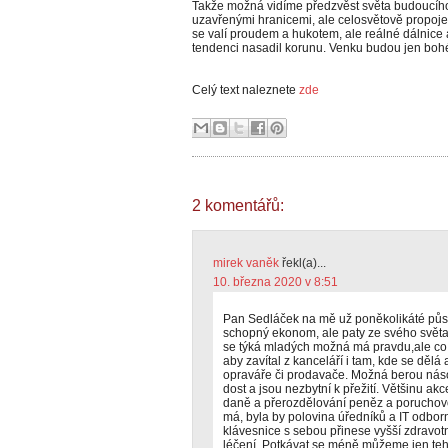
Takže možná vidíme předzvěst světa budoucího.
uzavřenými hranicemi, ale celosvětově propojen
se valí proudem a hukotem, ale reálné dálnice
tendenci nasadil korunu. Venku budou jen bohém
Celý text naleznete
zde
2 komentářů:
mirek vaněk
řekl(a)...
10. března 2020 v 8:51
Pan Sedláček na mě už poněkolikáté půso
schopný ekonom, ale paty ze svého světa 
se týká mladých možná má pravdu,ale co 
aby zavítal z kanceláří i tam, kde se dělá a
opraváře či prodavače. Možná berou násob
dost a jsou nezbytní k přežití. Většinu ak
daně a přerozdělování peněz a poruchovo
má, byla by polovina úředníků a IT odborn
klávesnice s sebou přinese vyšší zdravot
léčení. Potkávat se méně můžeme jen te