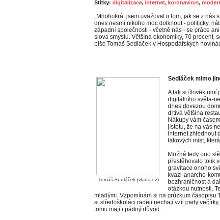
Štítky:
digitalizace
,
internet
,
koronavirus
,
modern
„Mnohokrát jsem uvažoval o tom, jak se z nás s
dnes nesmí nikoho moc dotknout - politicky, ná
západní společnosti - včetně nás - se práce ani
slova smyslu. Většina ekonomiky, 70 procent, se
píše Tomáš Sedláček v Hospodářských noviná
Sedláček mimo jin
A tak si člověk umí
digitálního světa-n
dnes dovezou domů
drtivá většina rest
Nákupy vám časem p
jistotu, že na vás 
internet zhlédnout 
takových míst, kter
Možná tedy ono stěh
přestěhovalo tolik 
gravitace onoho svě
kvazi-anarcho-kom
Tomáš Sedláček (vlada.cz)
bezhraničnost a da
otázkou nutnosti. Te
mladými. Vzpomínám si na průzkum časopisu Tim
si středoškoláci raději nechají vzít party večírky
tomu mají i pádný důvod.