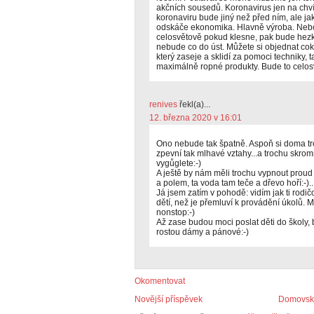
akčních sousedů. Koronavirus jen na chvíl
koronaviru bude jiný než před ním, ale jak
odskáče ekonomika. Hlavně výroba. Neboť
celosvětově pokud klesne, pak bude hezk
nebude co do úst. Můžete si objednat cok
který zaseje a sklidí za pomoci techniky, t
maximálně ropné produkty. Bude to celosv
renives
řekl(a)...
12. března 2020 v 16:01
Ono nebude tak špatně. Aspoň si doma tro
zpevní tak mlhavé vztahy...a trochu skrom
vygůglete:-)
A ještě by nám měli trochu vypnout prou
a polem, ta voda tam teče a dřevo hoří:-)..
Já jsem zatím v pohodě: vidím jak ti rodi
dětí, než je přemluví k provádění úkolů. 
nonstop:-)
Až zase budou moci poslat děti do školy, b
rostou dámy a pánové:-)
Okomentovat
Novější příspěvek
Domovská