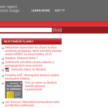
RSS
KOMENTÁŘE
 user-agent
nerate usage
LEARN MORE
GOT IT
NEJČTENĚJŠÍ ČLÁNKY
Metodické doporučení ke zřízení funkce
asistenta pedagoga, které schválila porada
vedení MŠMT na konci května 2015
redakce: Diskuzní téma 7
Sněmovna schválila novelu zákona o
pedagogických pracovnících
Autorský zákon ve školách
Poradna ASČ: Nesmyslná testová zadání,
nesmyslná čeština
Proč je nutné ve školách
opustit výchovu
k poslušnosti
Jan Koucun: Alternativní komunikace jako
prostředek vzdělávání