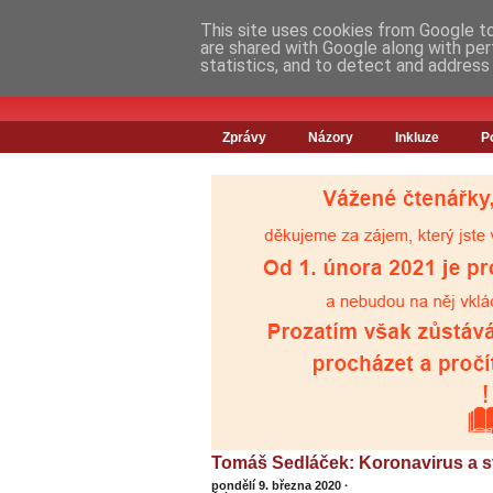
This site uses cookies from Google to 
are shared with Google along with per
statistics, and to detect and address
Zprávy
Názory
Inkluze
P
Tomáš Sedláček: Koronavirus a ste
pondělí 9. března 2020
·