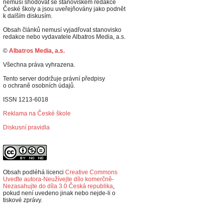
nemusí shodovat se stanoviskem redakce
České školy a jsou uveřejňovány jako podnět
k dalším diskusím.
Obsah článků nemusí vyjadřovat stanovisko
redakce nebo vydavatele Albatros Media, a.s.
©
Albatros Media, a.s.
Všechna práva vyhrazena.
Tento server dodržuje právní předpisy
o ochraně osobních údajů.
ISSN 1213-6018
Reklama na České škole
Diskusní pravidla
Obsah podléhá licenci
Creative Commons
Uveďte autora-Neužívejte dílo komerčně-
Nezasahujte do díla 3.0 Česká republika
,
p
okud není uvedeno jinak nebo nejde-li o
tiskové zprávy.