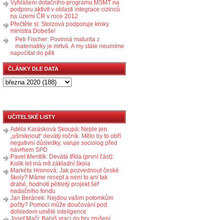
Vyhlášení dotačního programu MŠMT na
podporu aktivit v oblasti integrace cizinců
na území ČR v roce 2012
Přečtěte si: Stolzová podporuje kroky
ministra Dobeše!
Petr Fischer: Povinná maturita z
matematiky je mrtvá. A my stále neumíme
napočítat do pěti
ČLÁNKY DLE DATA
UČITELSKÉ LISTY
Adéla Karásková Skoupá: Nejde jen
„ušmiknout“ devátý ročník. Mělo by to obří
negativní důsledky, varuje sociolog před
návrhem SPD
Pavel Mentlík: Devátá třída (první část):
Kolik let má mít základní škola
Markéta Hronová: Jak pozvednout české
školy? Máme recept a není to ani tak
drahé, hodnotí pětiletý projekt šéf
nadačního fondu
Jan Beránek: Nejdou vašim potomkům
počty? Pomoci může doučování pod
dohledem umělé inteligence
Josef Mačí: Babiš vrací do hry zrušení