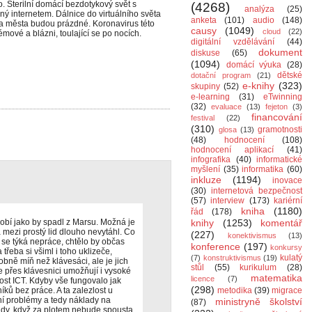
 Sterilní domácí bezdotykový svět s
(4268)
analýza
(25)
ý internetem. Dálnice do virtuálního světa
anketa
(101)
audio
(148)
 a města budou prázdné. Koronavirus této
causy
(1049)
cloud
(22)
ové a blázni, toulající se po nocích.
digitální vzdělávání
(44)
dokument
diskuse
(65)
(1094)
domácí výuka
(28)
dětské
dotační program
(21)
e-knihy
(323)
skupiny
(52)
e-learning
(31)
eTwinning
(32)
evaluace
(13)
fejeton
(3)
financování
festival
(22)
(310)
gramotnosti
glosa
(13)
(48)
hodnocení
(108)
hodnocení aplikací
(41)
infografika
(40)
informatické
myšlení
(35)
informatika
(60)
inkluze
(1194)
inovace
(30)
internetová bezpečnost
(57)
interview
(173)
kariérní
kniha
(1180)
řád
(178)
bí jako by spadl z Marsu. Možná je
knihy
(1253)
komentář
mezi prostý lid dlouho nevytáhl. Co
(227)
konektivismus
(13)
se týká nepráce, chtělo by občas
konference
(197)
konkursy
 třeba si všiml i toho uklizeče,
kulatý
(7)
konstruktivismus
(19)
ně míň než klávesáci, ale je jich
stůl
(55)
kurikulum
(28)
ce přes klávesnici umožňují i vysoké
matematika
licence
(7)
st ICT. Kdyby vše fungovalo jak
(298)
íků bez práce. A ta zalezlost u
metodika
(39)
migrace
ní problémy a tedy náklady na
ministryně školství
(87)
hdy, když za plotem nebude spousta