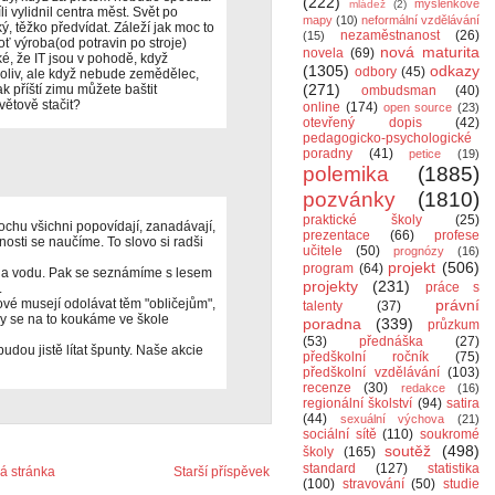
(222)
myšlenkové
mládež
(2)
i vylidnil centra měst. Svět po
mapy
(10)
neformální vzdělávání
ý, těžko předvídat. Záleží jak moc to
nezaměstnanost
(26)
(15)
 výroba(od potravin po stroje)
nová maturita
novela
(69)
é, že IT jsou v pohodě, když
(1305)
odkazy
odbory
(45)
oliv, ale když nebude zemědělec,
(271)
ak příští zimu můžete baštit
ombudsman
(40)
ětově stačit?
online
(174)
open source
(23)
otevřený dopis
(42)
pedagogicko-psychologické
poradny
(41)
petice
(19)
polemika
(1885)
pozvánky
(1810)
praktické školy
(25)
chu všichni popovídají, zanadávají,
prezentace
(66)
profese
nosti se naučíme. To slovo si radši
učitele
(50)
prognózy
(16)
projekt
(506)
program
(64)
d a vodu. Pak se seznámíme s lesem
projekty
(231)
práce s
.
čové musejí odolávat těm "obličejům",
právní
talenty
(37)
My se na to koukáme ve škole
poradna
(339)
průzkum
(53)
přednáška
(27)
udou jistě lítat špunty. Naše akcie
předškolní ročník
(75)
předškolní vzdělávání
(103)
recenze
(30)
redakce
(16)
regionální školství
(94)
satira
(44)
sexuální výchova
(21)
sociální sítě
(110)
soukromé
soutěž
(498)
školy
(165)
standard
(127)
statistika
 stránka
Starší příspěvek
(100)
stravování
(50)
studie