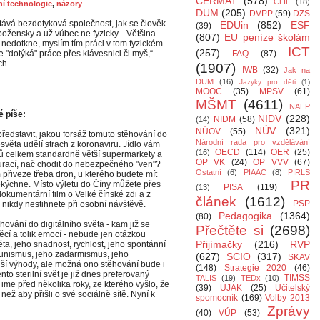
CERMAT
(578)
CLIL
(18)
í technologie
,
názory
DUM
(205)
DVPP
(59)
DZS
tává bezdotyková společnost, jak se člověk
EDUin
(852)
ESF
(39)
božensky a už vůbec ne fyzicky... Většina
(807)
EU peníze školám
 nedotkne, myslím tím práci v tom fyzickém
ICT
(257)
 "dotýká" práce přes klávesnici či myš,“
FAQ
(87)
ch.
(1907)
IWB
(32)
Jak na
DUM
(16)
Jazyky pro děti
(1)
MOOC
(35)
MPSV
(61)
MŠMT
(4611)
NAEP
é píše:
NIDV
(228)
NIDM
(58)
(14)
NÚV
(321)
NÚOV
(55)
 představit, jakou forsáž tomuto stěhování do
Národní rada pro vzdělávání
esvěta udělí strach z koronaviru. Jídlo vám
OECD
(114)
OER
(25)
(16)
 celkem standardně větší supermarkety a
OP VK
(24)
OP VVV
(67)
aurací, nač chodit do nebezpečného "ven"?
Ostatní
(6)
PIAAC
(8)
PIRLS
řiveze třeba dron, u kterého budete mít
PR
nekýchne. Místo výletu do Číny můžete přes
PISA
(119)
(13)
dokumentární film o Velké čínské zdi a z
článek
(1612)
PSP
á nikdy nestihnete při osobní návštěvě.
Pedagogika
(1364)
(80)
ování do digitálního světa - kam již se
Přečtěte si
(2698)
věcí a tolik emocí - nebude jen otázkou
Přijímačky
(216)
RVP
ta, jeho snadnost, rychlost, jeho spontánní
unismus, jeho zadarmismus, jeho
(627)
SCIO
(317)
SKAV
lší výhody, ale možná ono stěhování bude i
(148)
Strategie 2020
(46)
nto sterilní svět je již dnes preferovaný
TIMSS
TALIS
(19)
TEDx
(10)
e před několika roky, ze kterého vyšlo, že
(39)
UJAK
(25)
Učitelský
, než aby přišli o své sociálně sítě. Nyní k
spomocník
(169)
Volby 2013
Zprávy
(40)
VÚP
(53)