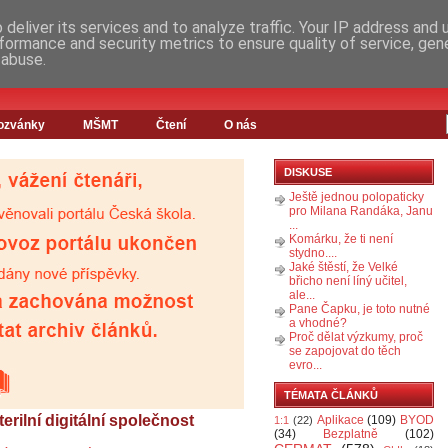
deliver its services and to analyze traffic. Your IP address and
formance and security metrics to ensure quality of service, ge
 abuse.
ozvánky
MŠMT
Čtení
O nás
DISKUSE
Ještě jednou polopaticky
pro Milana Randáka, Janu
...
Komárku, že ti není
stydno....
Jaké štěstí, že Velké
břicho není líný učitel,
ale...
Pane Čapku, je toto nutné
a vhodné?
Proč dělat výzkumy, proč
se zapojovat do těch
evro...
TÉMATA ČLÁNKŮ
rilní digitální společnost
Aplikace
(109)
BYOD
1:1
(22)
(34)
Bezplatně
(102)