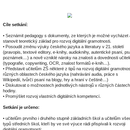
Cíle setkání:
• Seznámit pedagogy s dokumenty, ze kterých je možné vycházet 
stanovit teoretický základ pro rozvoj digitální gramotnosti.
• Posoudit změnu výuky českého jazyka a literatury v 21. století
(pravopis, textové editory, e-knihy, audioknihy, autentické psaní, ps
poznámek…) a nově vzniklé nároky na znalosti a dovednosti učitel
(typografie, copywriting, OCR, znalost formátů e-knih…).
• Představit učitelům ZŠ některé z tipů na rozvoj digitální gramotnos
různých oblastech českého jazyka (nahrávání audia, práce s
Wikipedií, tvůrčí psaní na blogy, hry a hraní v češtině…)
• Diskutovat o možnostech jednotlivých nástrojů v různých částech
hodiny.
• Promýšlet rozvoj vlastních digitálních kompetencí.
Setkání je určeno:
• učitelům prvního i druhého stupně základních škol a učitelům vše
typů středních škol, kteří by ve své výuce rádi přispívali k rozvoji
digitální gramotnosti;