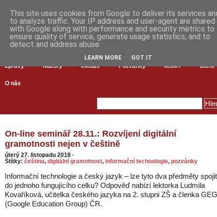
This site uses cookies from Google to deliver its services an
to analyze traffic. Your IP address and user-agent are shared
with Google along with performance and security metrics to
ensure quality of service, generate usage statistics, and to
detect and address abuse.
LEARN MORE
GOT IT
Zprávy
Názory
Inkluze
Pozvánky
MŠMT
Čtení
O nás
On-line seminář 28.11.: Rozvíjení digitální
gramotnosti nejen v češtině
úterý 27. listopadu 2018
·
Štítky:
čeština
,
digitální gramotnost
,
informační technologie
,
pozvánky
Informační technologie a český jazyk – lze tyto dva předměty spojit
do jednoho fungujícího celku? Odpověď nabízí lektorka Ludmila
Kovaříková, učitelka českého jazyka na 2. stupni ZŠ a členka GE
(Google Education Group) ČR.