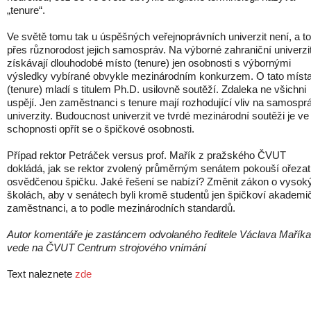
„tenure“.
Ve světě tomu tak u úspěšných veřejnoprávních univerzit není, a to
přes různorodost jejich samospráv. Na výborné zahraniční univerzi
získávají dlouhodobé místo (tenure) jen osobnosti s výbornými
výsledky vybírané obvykle mezinárodním konkurzem. O tato míst
(tenure) mladí s titulem Ph.D. usilovně soutěží. Zdaleka ne všichni
uspějí. Jen zaměstnanci s tenure mají rozhodující vliv na samospr
univerzity. Budoucnost univerzit ve tvrdé mezinárodní soutěži je ve
schopnosti opřít se o špičkové osobnosti.
Případ rektor Petráček versus prof. Mařík z pražského ČVUT
dokládá, jak se rektor zvolený průměrným senátem pokouší ořezat
osvědčenou špičku. Jaké řešení se nabízí? Změnit zákon o vysok
školách, aby v senátech byli kromě studentů jen špičkoví akademič
zaměstnanci, a to podle mezinárodních standardů.
Autor komentáře je zastáncem odvolaného ředitele Václava Maříka
vede na ČVUT Centrum strojového vnímání
Text naleznete
zde