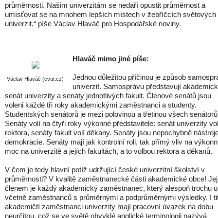
průměrnosti. Našim univerzitám se nedaří opustit průměrnost a
umísťovat se na mnohem lepších místech v žebříčcích světových
univerzit,“ píše Václav Hlaváč pro Hospodářské noviny.
Hlaváč mimo jiné píše:
Jednou důležitou příčinou je způsob samospr
Václav Hlaváč (cvut.cz)
univerzit. Samosprávu představují akademic
senát univerzity a senáty jednotlivých fakult. Členové senátů jsou
voleni každé tři roky akademickými zaměstnanci a studenty.
Studentských senátorů je mezi polovinou a třetinou všech senátorů
Senáty volí na čtyři roky výkonné představitele: senát univerzity vol
rektora, senáty fakult volí děkany. Senáty jsou nepochybně nástro
demokracie. Senáty mají jak kontrolní roli, tak přímý vliv na výkon
moc na univerzitě a jejích fakultách, a to volbou rektora a děkanů.
V čem je tedy hlavní potíž udržující české univerzitní školství v
průměrnosti? V kvalitě zaměstnanecké části akademické obce! Je
členem je každý akademický zaměstnanec, který alespoň trochu u
včetně zaměstnanců s průměrnými a podprůměrnými výsledky. I ti
akademičtí zaměstnanci univerzity mají pracovní úvazek na dobu
neurčitou, což se ve světě obvyklé anglické terminologii nazývá