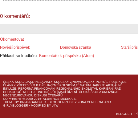
0 komentářů:
Okomentovat
Novější příspěvek
Domovská stránka
Starší pří
Přihlásit se k odběru:
Komentáře k příspěvku (Atom)
ČESKÁ ŠKOLA
JAKO NEZÁVISLÝ ŠKOLSKÝ ZPRAVODAJSKÝ PORTÁL PUBLIKUJE
ČLÁNKY PŘEDEVŠÍM K OŽEHAVÝM ŠKOLSKÝM TÉMATŮM, JAKO JE AKTUÁLNĚ
INKLUZE, REFORMA FINANCOVÁNÍ REGIONÁLNÍHO ŠKOLSTVÍ, KARIÉRNÍ ŘÁD
PEDAGOGŮ, NEBO JEDNOTNÉ PŘIJÍMACÍ ŘÍZENÍ.
ČESKÁ ŠKOLA
UMOŽŇUJE
NECENZUROVANOU DISKUSI ČTENÁŘŮ.
COPYRIGHT © 2000-2015· ALBATROS MEDIA A.S.
THEME
BY
BRIAN GARDNER
· BLOGGERIZED BY
ZONA CEREBRAL
AND
GIRLYBLOGGER
· MODIFIED BY
J4W
BLOGGER
·
P