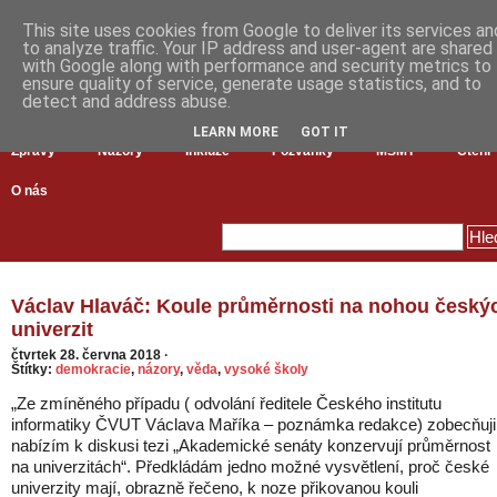
This site uses cookies from Google to deliver its services an
to analyze traffic. Your IP address and user-agent are shared
with Google along with performance and security metrics to
ensure quality of service, generate usage statistics, and to
detect and address abuse.
LEARN MORE
GOT IT
Zprávy
Názory
Inkluze
Pozvánky
MŠMT
Čtení
O nás
Václav Hlaváč: Koule průměrnosti na nohou český
univerzit
čtvrtek 28. června 2018
·
Štítky:
demokracie
,
názory
,
věda
,
vysoké školy
„Ze zmíněného případu ( odvolání ředitele Českého institutu
informatiky ČVUT Václava Maříka – poznámka redakce) zobecňuji
nabízím k diskusi tezi „Akademické senáty konzervují průměrnost
na univerzitách“. Předkládám jedno možné vysvětlení, proč české
univerzity mají, obrazně řečeno, k noze přikovanou kouli