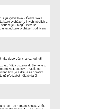
kusi již vysvětloval - Česká škola
, které vycházejí v jiných médiích a
situace je u blogů, které se
u textů, které vycházejí pod licencí
 jako doporučující a rozhodnutí
vat, řídit a buzerovat. Stejné je to
lená zastupitelstva? A k čemu
echno linkuje a drží je za opratě?
to už předzvěst nějaké další
a to jsem se neptala. Otázka zněla,