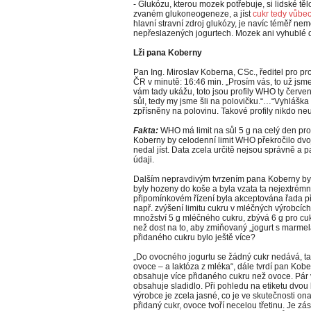
- Glukózu, kterou mozek potřebuje, si lidské těl
zvaném glukoneogeneze, a jíst
cukr tedy vůbe
hlavní stravní zdroj glukózy, je navíc téměř nemo
nepřeslazených jogurtech. Mozek ani vyhublé dí
Lži pana Koberny
Pan Ing. Miroslav Koberna, CSc., ředitel pro p
ČR v minutě: 16:46 min. „Prosím vás, to už jsme
vám tady ukážu, toto jsou profily WHO ty červen
sůl, tedy my jsme šli na polovičku.“…“Vyhláška 
zpřísněny na polovinu. Takové profily nikdo ne
Fakta:
WHO má limit na sůl 5 g na celý den pr
Koberny by celodenní limit WHO překročilo dvo
nedal jíst. Data zcela určitě nejsou správně a
údaji.
Dalším nepravdivým tvrzením pana Koberny byl
byly hozeny do koše a byla vzata ta nejextrémně
připomínkovém řízení byla akceptována řada p
např. zvýšení limitu cukru v mléčných výrobcí
množství 5 g mléčného cukru, zbývá 6 g pro cukr
než dost na to, aby zmiňovaný „jogurt s marme
přidaného cukru bylo ještě více?
„Do ovocného jogurtu se žádný cukr nedává, tam
ovoce – a laktóza z mléka“, dále tvrdí pan Kobe
obsahuje více přidaného cukru než ovoce. Pár 
obsahuje sladidlo. Při pohledu na etiketu dvo
výrobce je zcela jasné, co je ve skutečnosti ona
přidaný cukr, ovoce tvoří necelou třetinu. Je 