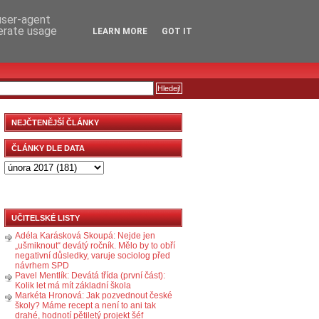
RSS
KOMENTÁŘE
 user-agent
nerate usage
LEARN MORE
GOT IT
NEJČTENĚJŠÍ ČLÁNKY
ČLÁNKY DLE DATA
UČITELSKÉ LISTY
Adéla Karásková Skoupá: Nejde jen
„ušmiknout“ devátý ročník. Mělo by to obří
negativní důsledky, varuje sociolog před
návrhem SPD
Pavel Mentlík: Devátá třída (první část):
Kolik let má mít základní škola
Markéta Hronová: Jak pozvednout české
školy? Máme recept a není to ani tak
drahé, hodnotí pětiletý projekt šéf