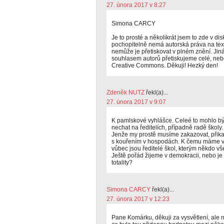
27. února 2017 v 8:27
Simona CARCY
Je to prosté a několikrát jsem to zde v dis
pochopitelně nemá autorská práva na texty
nemůže je přetiskovat v plném znění. Jiná 
souhlasem autorů přetiskujeme celé, nebo 
Creative Commons. Děkuji! Hezký den!
Zdeněk NUTZ
řekl(a)...
27. února 2017 v 9:07
K pamlskové vyhlášce. Celeé to mohlo být
nechat na ředitelích, případně radě školy.
Jenže my prostě musíme zakazovat, přikazo
s kouřením v hospodách. K čemu máme vo
vůbec jsou ředitelé škol, kterým někdo vš
Ještě pořád žijeme v demokracii, nebo je 
totality?
Simona CARCY
řekl(a)...
27. února 2017 v 12:23
Pane Komárku, děkuji za vysvětlení, ale n