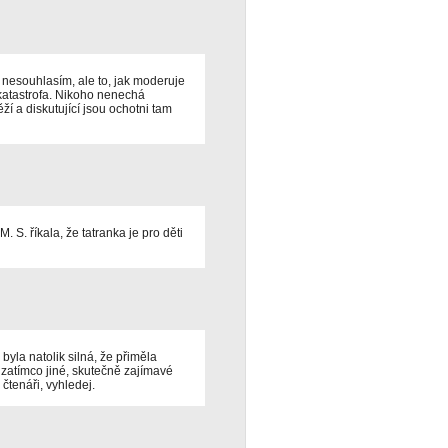
nesouhlasím, ale to, jak moderuje
 katastrofa. Nikoho nenechá
ží a diskutující jsou ochotni tam
M. S. říkala, že tatranka je pro děti
byla natolik silná, že přiměla
, zatímco jiné, skutečně zajímavé
 čtenáři, vyhledej.