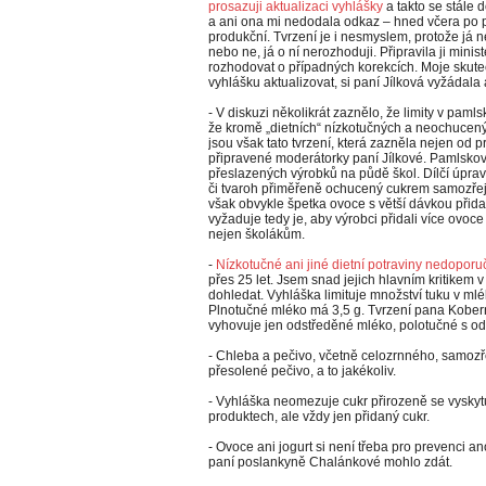
prosazuji aktualizaci vyhlášky
a takto se stále d
a ani ona mi nedodala odkaz – hned včera po
produkční. Tvrzení je i nesmyslem, protože já 
nebo ne, já o ní nerozhoduji. Připravila ji minis
rozhodovat o případných korekcích. Moje skute
vyhlášku aktualizovat, si paní Jílková vyžáda
- V diskuzi několikrát zaznělo, že limity v pam
že kromě „dietních“ nízkotučných a neochucen
jsou však tato tvrzení, která zazněla nejen od 
připravené moderátorky paní Jílkové. Pamlskov
přeslazených výrobků na půdě škol. Dílčí úpravy
či tvaroh přiměřeně ochucený cukrem samozřej
však obvykle špetka ovoce s větší dávkou přida
vyžaduje tedy je, aby výrobci přidali více ovoce 
nejen školákům.
-
Nízkotučné ani jiné dietní potraviny nedoporuč
přes 25 let. Jsem snad jejich hlavním kritikem
dohledat. Vyhláška limituje množství tuku v ml
Plnotučné mléko má 3,5 g. Tvrzení pana Kobern
vyhovuje jen odstředěné mléko, polotučné s od
- Chleba a pečivo, včetně celozrnného, samozř
přesolené pečivo, a to jakékoliv.
- Vyhláška neomezuje cukr přirozeně se vyskyt
produktech, ale vždy jen přidaný cukr.
- Ovoce ani jogurt si není třeba pro prevenci an
paní poslankyně Chalánkové mohlo zdát.