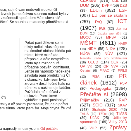
CERMAT
(578)
CLIL
(18)
DUM
(205)
DVPP
(59)
DZS
 pusu, stejně vám nedovolím dokončit
EDUin
(852)
ESF
(39)
e čtvrtek jsem děsivou souhrou náhod byla v
(807)
EU peníze školám
vé zkušenosti s pořadem Máte slovo s M.
ICT
(257)
ášce“. Se souhlasem autorky přinášíme text
FAQ
(87)
(1907)
IWB
(32)
Jak na
DUM
(16)
Jazyky pro děti
(1)
MOOC
(35)
MPSV
(61)
MŠMT
(4611)
Pořad paní Jílkové se mi
NAEP
nikdy nelíbil, vlastně jsem
NIDV
(228)
NIDM
(58)
(14)
maximálně občas shlédla pár
NÚV
(321)
NÚOV
(55)
minut, které mi někdo
Národní rada pro vzdělávání
přeposlal a déle nevydržela.
OECD
(114)
OER
(25)
(16)
Proto byla rozhodnutá
OP VK
(24)
OP VVV
(67)
případné pozvání odmítnout.
Ostatní
(6)
PIAAC
(8)
PIRLS
Jenže mi naprosto nečekaně
PR
zavolala paní produkční z ČT
PISA
(119)
(13)
v okamžiku, kdy jsem byla
článek
(1612)
PSP
zrovna v dost hlučné hale na
tréninku s našim nejmladším.
Pedagogika
(1364)
(80)
Požádala mě o účast v
Přečtěte si
(2698)
diskuzi o Pamlskové
o ČT)
Přijímačky
(216)
RVP
vyhlášce s paní poslankyní
aily a až pak mi prozradila, že jde o pořad
(627)
SCIO
(317)
SKAV
m slíbila. Proto jsem šla. Moje chyba, že v té
(148)
Strategie 2020
(46)
TIMSS
TALIS
(19)
TEDx
(10)
(39)
UJAK
(25)
Učitelský
spomocník
(169)
Volby 2013
Zprávy
(40)
VÚP
(53)
byla naprostým nesmyslem.
Od počátku