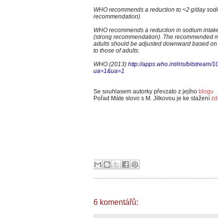
WHO recommends a reduction to <2 g/day sodium
recommendation).
WHO recommends a reduction in sodium intake t
(strong recommendation). The recommended max
adults should be adjusted downward based on t
to those of adults.
WHO (2013)
http://apps.who.int/iris/bitstre
ua=1&ua=1
Se souhlasem autorky převzato z jejího
blogu
Pořad Máte slovo s M. Jílkovou je ke stažení
zd
6 komentářů: