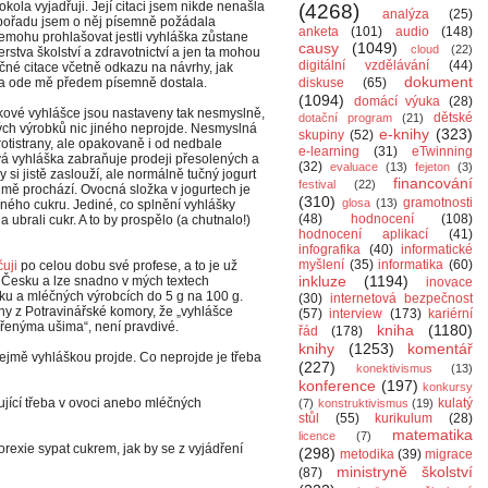
okola vyjadřuji. Její citaci jsem nikde nenašla
(4268)
analýza
(25)
 pořadu jsem o něj písemně požádala
anketa
(101)
audio
(148)
nemohu prohlašovat jestli vyhláška zůstane
causy
(1049)
cloud
(22)
terstva školství a zdravotnictví a jen ta mohou
digitální vzdělávání
(44)
čné citace včetně odkazu na návrhy, jak
dokument
la a ode mě předem písemně dostala.
diskuse
(65)
(1094)
domácí výuka
(28)
lskové vyhlášce jsou nastaveny tak nesmyslně,
dětské
dotační program
(21)
ých výrobků nic jiného neprojde. Nesmyslná
e-knihy
(323)
skupiny
(52)
protistrany, ale opakovaně i od nedbale
e-learning
(31)
eTwinning
á vyhláška zabraňuje prodeji přesolených a
(32)
evaluace
(13)
fejeton
(3)
 si jistě zaslouží, ale normálně tučný jogurt
financování
festival
(22)
mě prochází. Ovocná složka v jogurtech je
(310)
gramotnosti
glosa
(13)
ného cukru. Jediné, co splnění vyhlášky
(48)
hodnocení
(108)
a ubrali cukr. A to by prospělo (a chutnalo!)
hodnocení aplikací
(41)
infografika
(40)
informatické
myšlení
(35)
informatika
(60)
uji
po celou dobu své profese, a to je už
inkluze
(1194)
 v Česku a lze snadno v mých textech
inovace
éku a mléčných výrobcích do 5 g na 100 g.
(30)
internetová bezpečnost
y z Potravinářské komory, že „vyhlášce
(57)
interview
(173)
kariérní
řenýma ušima“, není pravdivé.
kniha
(1180)
řád
(178)
knihy
(1253)
komentář
ejmě vyhláškou projde. Co neprojde je třeba
(227)
konektivismus
(13)
konference
(197)
konkursy
ující třeba v ovoci anebo mléčných
kulatý
(7)
konstruktivismus
(19)
stůl
(55)
kurikulum
(28)
matematika
licence
(7)
orexie sypat cukrem, jak by se z vyjádření
(298)
metodika
(39)
migrace
ministryně školství
(87)