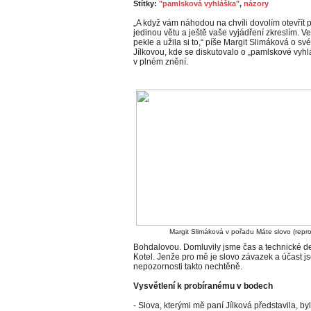
Štítky:
"pamlsková vyhláška"
,
názory
„A když vám náhodou na chvíli dovolím otevřít
jedinou větu a ještě vaše vyjádření zkreslím. V
pekle a užila si to,“ píše Margit Slimáková o s
Jílkovou, kde se diskutovalo o „pamlskové vyhl
v plném znění.
Margit Slimáková v pořadu Máte slovo (repr
Bohdalovou. Domluvily jsme čas a technické det
Kotel. Jenže pro mě je slovo závazek a účast jse
nepozornosti takto nechtěně.
Vysvětlení k probíranému v bodech
- Slova, kterými mě paní Jílková představila, 