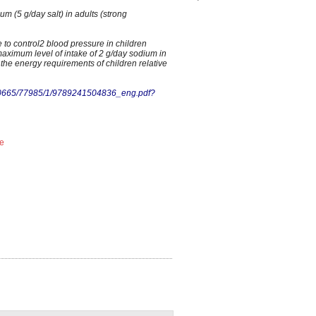
 (5 g/day salt) in adults (strong
o control2 blood pressure in children
imum level of intake of 2 g/day sodium in
he energy requirements of children relative
am/10665/77985/1/9789241504836_eng.pdf?
e