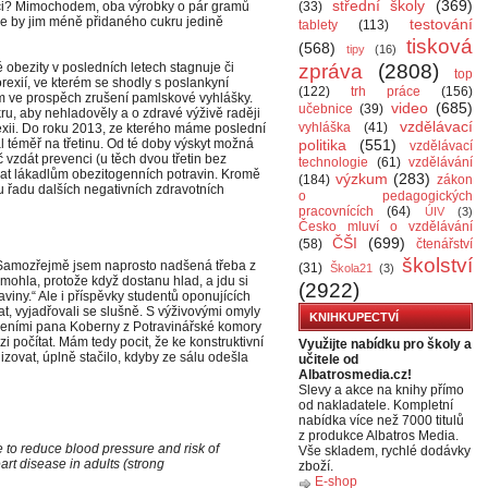
střední školy
(369)
raci? Mimochodem, oba výrobky o pár gramů
(33)
 že by jim méně přidaného cukru jedině
testování
tablety
(113)
tisková
(568)
tipy
(16)
 obezity v posledních letech stagnuje či
zpráva
(2808)
top
exií, ve kterém se shodly s poslankyní
(122)
trh práce
(156)
 ve prospěch zrušení pamlskové vyhlášky.
video
(685)
učebnice
(39)
ru, aby nehladověly a o zdravé výživě raději
vzdělávací
vyhláška
(41)
exii. Do roku 2013, ze kterého máme poslední
l téměř na třetinu. Od té doby výskyt možná
politika
(551)
vzdělávací
vzdát prevenci (u těch dvou třetin bez
technologie
(61)
vzdělávání
vat lákadlům obezitogenních potravin. Kromě
výzkum
(283)
(184)
zákon
u řadu dalších negativních zdravotních
o pedagogických
pracovnících
(64)
ÚIV
(3)
Česko mluví o vzdělávání
ČŠI
(699)
(58)
čtenářství
školství
i. Samozřejmě jsem naprosto nadšená třeba z
(31)
Škola21
(3)
mohla, protože když dostanu hlad, a jdu si
(2922)
viny.“ Ale i příspěvky studentů oponujících
t, vyjadřovali se slušně. S výživovými omyly
KNIHKUPECTVÍ
ášeními pana Koberny z Potravinářské komory
i počítat. Mám tedy pocit, že ke konstruktivní
Využijte nabídku pro školy a
izovat, úplně stačilo, kdyby ze sálu odešla
učitele od
Albatrosmedia.cz!
Slevy a akce na knihy přímo
od nakladatele. Kompletní
nabídka více než 7000 titulů
z produkce Albatros Media.
to reduce blood pressure and risk of
Vše skladem, rychlé dodávky
rt disease in adults (strong
zboží.
E-shop