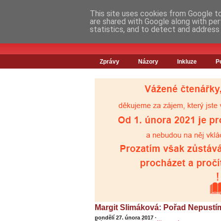
This site uses cookies from Google to 
are shared with Google along with per
statistics, and to detect and address
Zprávy
Názory
Inkluze
P
Margit Slimáková: Pořad Nepustí
pondělí 27. února 2017
·