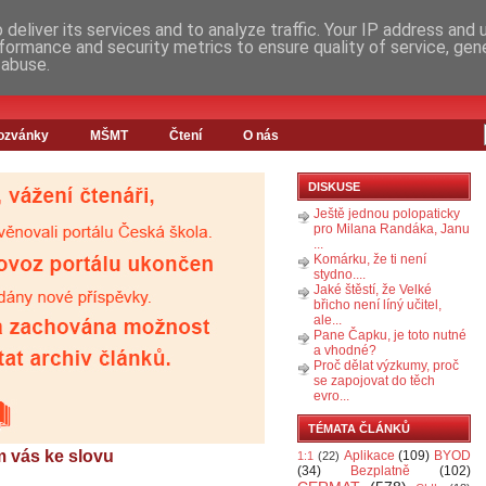
deliver its services and to analyze traffic. Your IP address and
formance and security metrics to ensure quality of service, ge
 abuse.
ozvánky
MŠMT
Čtení
O nás
DISKUSE
Ještě jednou polopaticky
pro Milana Randáka, Janu
...
Komárku, že ti není
stydno....
Jaké štěstí, že Velké
břicho není líný učitel,
ale...
Pane Čapku, je toto nutné
a vhodné?
Proč dělat výzkumy, proč
se zapojovat do těch
evro...
TÉMATA ČLÁNKŮ
m vás ke slovu
Aplikace
(109)
BYOD
1:1
(22)
(34)
Bezplatně
(102)