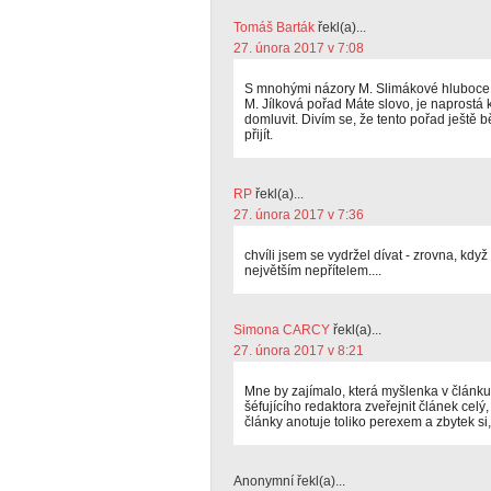
Tomáš Barták
řekl(a)...
27. února 2017 v 7:08
S mnohými názory M. Slimákové hluboce 
M. Jílková pořad Máte slovo, je naprostá
domluvit. Divím se, že tento pořad ještě bě
přijít.
RP
řekl(a)...
27. února 2017 v 7:36
chvíli jsem se vydržel dívat - zrovna, když 
největším nepřítelem....
Simona CARCY
řekl(a)...
27. února 2017 v 8:21
Mne by zajímalo, která myšlenka v článku 
šéfujícího redaktora zveřejnit článek celý
články anotuje toliko perexem a zbytek si,
Anonymní řekl(a)...