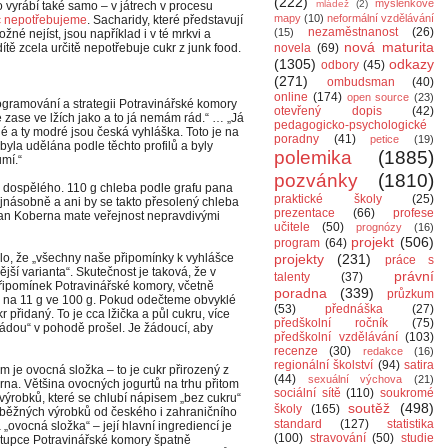
(222)
myšlenkové
mládež
(2)
o vyrábí také samo – v játrech v procesu
mapy
(10)
neformální vzdělávání
c nepotřebujeme
. Sacharidy, které představují
nezaměstnanost
(26)
(15)
žné nejíst, jsou například i v té mrkvi a
nová maturita
tě zcela určitě nepotřebuje cukr z junk food.
novela
(69)
(1305)
odkazy
odbory
(45)
(271)
ombudsman
(40)
online
(174)
open source
(23)
rogramování a strategii Potravinářské komory
otevřený dopis
(42)
 zase ve lžích jako a to já nemám rád.“ … „Já
pedagogicko-psychologické
é a ty modré jsou česká vyhláška. Toto je na
poradny
(41)
petice
(19)
byla udělána podle těchto profilů a byly
polemika
(1885)
umí.“
pozvánky
(1810)
o dospělého. 110 g chleba podle grafu pana
praktické školy
(25)
jnásobně a ani by se takto přesolený chleba
prezentace
(66)
profese
 pan Koberna mate veřejnost nepravdivými
učitele
(50)
prognózy
(16)
projekt
(506)
program
(64)
o, že „všechny naše připomínky k vyhlášce
projekty
(231)
práce s
jší varianta“. Skutečnost je taková, že v
právní
talenty
(37)
řipomínek Potravinářské komory, včetně
poradna
(339)
průzkum
ch na 11 g ve 100 g. Pokud odečteme obvyklé
(53)
přednáška
(27)
 přidaný. To je cca lžička a půl cukru, více
předškolní ročník
(75)
ládou“ v pohodě prošel. Je žádoucí, aby
předškolní vzdělávání
(103)
recenze
(30)
redakce
(16)
regionální školství
(94)
satira
 je ovocná složka – to je cukr přirozený z
(44)
sexuální výchova
(21)
rna. Většina ovocných jogurtů na trhu přitom
sociální sítě
(110)
soukromé
výrobků, které se chlubí nápisem „bez cukru“
soutěž
(498)
školy
(165)
u běžných výrobků od českého i zahraničního
standard
(127)
statistika
 „ovocná složka“ – její hlavní ingrediencí je
(100)
stravování
(50)
studie
zástupce Potravinářské komory špatně