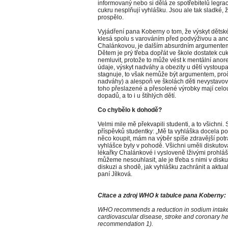
informovaný nebo si dělá ze spotřebitelů leg
cukru nesplňují vyhlášku. Jsou ale tak sladké,
prospělo.
Vyjádření pana Koberny o tom, že výskyt dětské
klesá spolu s varováním před podvýživou a anor
Chalánkovou, je dalším absurdním argumentem
Dětem je prý třeba dopřát ve škole dostatek cuk
nemluvit, protože to může vést k mentální anor
údaje, výskyt nadváhy a obezity u dětí vystoupa
stagnuje, to však nemůže být argumentem, proč 
nadváhy) a alespoň ve školách děti nevystavo
toho přeslazené a přesolené výrobky mají celo
dopadů, a to i u štíhlých dětí.
Co chybělo k dohodě?
Velmi mile mě překvapili studenti, a to všichn
příspěvků studentky: „Mě ta vyhláška docela po
něco koupit, mám na výběr spíše zdravější potra
vyhlášce byly v pohodě. Všichni uměli diskutova
lékařky Chalánkové i vysloveně lživými prohl
můžeme nesouhlasit, ale je třeba s nimi v diskuz
diskuzi a shodě, jak vyhlášku zachránit a aktual
paní Jílková.
Citace a zdroj WHO k tabulce pana Koberny:
WHO recommends a reduction in sodium intake 
cardiovascular disease, stroke and coronary hea
recommendation 1).