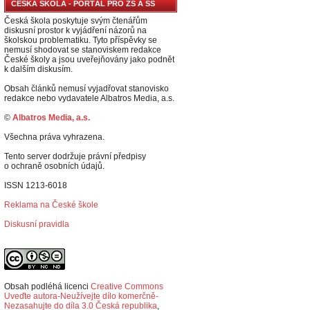
ČESKÁ ŠKOLA - PORTÁL PRO ZŠ A SŠ
Česká škola poskytuje svým čtenářům
diskusní prostor k vyjádření názorů na
školskou problematiku. Tyto příspěvky se
nemusí shodovat se stanoviskem redakce
České školy a jsou uveřejňovány jako podnět
k dalším diskusím.
Obsah článků nemusí vyjadřovat stanovisko
redakce nebo vydavatele Albatros Media, a.s.
©
Albatros Media, a.s.
Všechna práva vyhrazena.
Tento server dodržuje právní předpisy
o ochraně osobních údajů.
ISSN 1213-6018
Reklama na České škole
Diskusní pravidla
Obsah podléhá licenci
Creative Commons
Uveďte autora-Neužívejte dílo komerčně-
Nezasahujte do díla 3.0 Česká republika
,