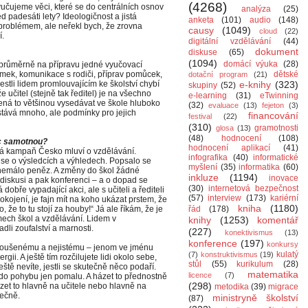
(4268)
čujeme věci, které se do centrálních osnov
analýza
(25)
 padesáti lety? Ideologičnost a jistá
anketa
(101)
audio
(148)
 problémem, ale neřekl bych, že zrovna
causy
(1049)
cloud
(22)
í.
digitální vzdělávání
(44)
dokument
diskuse
(65)
(1094)
domácí výuka
(28)
m průměrně na přípravu jedné vyučovací
emek, komunikace s rodiči, příprav pomůcek,
dětské
dotační program
(21)
Jestli lidem promlouvajícím ke školství chybí
e-knihy
(323)
skupiny
(52)
e učitel (stejně tak ředitel) je na všechno
e-learning
(31)
eTwinning
ná to většinou vysedávat ve škole hluboko
(32)
evaluace
(13)
fejeton
(3)
tává mnoho, ale podmínky pro jejich
financování
festival
(22)
(310)
gramotnosti
glosa
(13)
(48)
hodnocení
(108)
ěc samotnou?
hodnocení aplikací
(41)
á kampaň Česko mluví o vzdělávání.
infografika
(40)
informatické
 se o výsledcích a výhledech. Popsalo se
myšlení
(35)
informatika
(60)
 nemálo peněz. A změny do škol žádné
inkluze
(1194)
inovace
si diskusi a pak konferenci – a o dopad se
(30)
internetová bezpečnost
 dobře vypadající akci, ale s učiteli a řediteli
(57)
interview
(173)
kariérní
okojení, je fajn mít na koho ukázat prstem, že
kniha
(1180)
, že to tu stojí za houby!“ Já ale říkám, že je
řád
(178)
ech škol a vzdělávání. Lidem v
knihy
(1253)
komentář
dli zoufalství a marnosti.
(227)
konektivismus
(13)
konference
(197)
konkursy
koušenému a nejistému – jenom ve jménu
kulatý
(7)
konstruktivismus
(19)
gii. A ještě tím rozčilujete lidi okolo sebe,
stůl
(55)
kurikulum
(28)
 ještě nevíte, jestli se skutečně něco podaří.
matematika
licence
(7)
jí do pohybu jen pomalu. A házet to přednostně
(298)
zet to hlavně na učitele nebo hlavně na
metodika
(39)
migrace
lečně.
ministryně školství
(87)