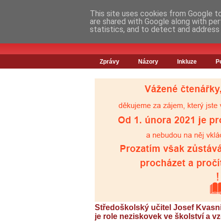
This site uses cookies from Google to 
are shared with Google along with per
statistics, and to detect and address
Zprávy
Názory
Inkluze
P
Středoškolský učitel Josef Kvasn
je role neziskovek ve školství a 