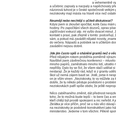
a vehementně vyu
a učebnic zapsaly a nacpaly a napěchovaly před
názorová tuhost je v české společnosti velkým
neziskovky mají másla na hlavě více než ostatn
Neumějí nebo nechtějí s učiteli diskutovat?
Kdysi jsem si zkoušel spočítat, kolik času má
hodiny. Po započítání všech dozorů, oprav pís
zajišťování exkurzí atp. mi vyšlo dvacet minut. 
kontakt s praxí, pak zřejmě v tomto: podceňují, ž
sám, a pokud má zavádět nějaké novoty, zname
do večera. Nápadů a pobídek se k učitelům dos
zavádění nejsou dobré.
Jde jim často spíš o shánění grantů než o v
Před nějakým rokem proběhla poměrně výrazn
Navštívil jsem závěrečnou konferenci – mluvilo
mnoho papírů, zaměstnalo mnoho lidí, utratilo
nepřišly. Dalo by se říct, že všem stačí udělat 
nestarají. Že je každý rád, když si z grantu udělá
škol už nemá zájem bavit se. Jistě, jsme-li nesp
on je vším vinen: „Neziskovky, to vy můžete za to
dobře, že tu někdo pěstuje povědomí o problém
neziskovkách patří spíše obdiv, že ještě nepropa
Něco zaběhaného změnit, dát přednost nevyz
toho, že to možná bude lepší – to bere čas a ener
kteří chtějí být prostě spokojení a nic neřešit. A
Zkrátka je více příčin, proč se u nás věci dáva
na neziskovky je podobně konstruktivní jako há
ministerstvo. Jedeme v tom všichni. Pěkně spo