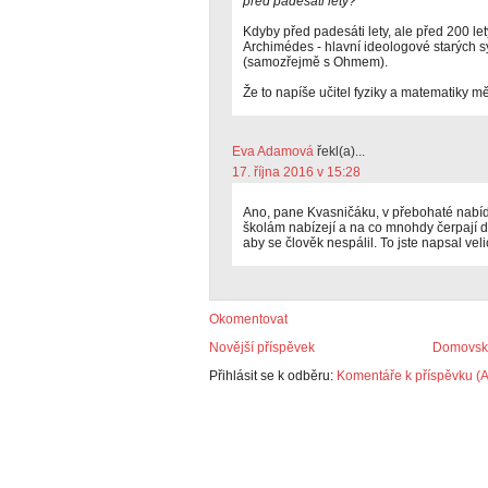
před padesáti lety?
Kdyby před padesáti lety, ale před 200 let
Archimédes - hlavní ideologové starých s
(samozřejmě s Ohmem).
Že to napíše učitel fyziky a matematiky mě
Eva Adamová
řekl(a)...
17. října 2016 v 15:28
Ano, pane Kvasničáku, v přebohaté nabíd
školám nabízejí a na co mnohdy čerpají d
aby se člověk nespálil. To jste napsal vel
Okomentovat
Novější příspěvek
Domovská
Přihlásit se k odběru:
Komentáře k příspěvku (