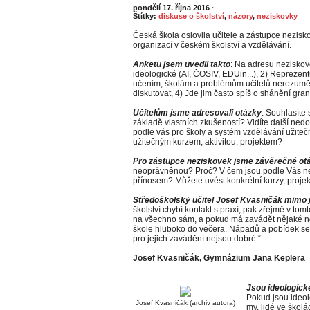
pondělí 17. října 2016
·
Štítky:
diskuse o školství
,
názory
,
neziskovky
Česká škola oslovila učitele a zástupce neziskov
organizací v českém školství a vzdělávání.
Anketu jsem uvedli takto
: Na adresu neziskove
ideologické (AI, ČOSIV, EDUin...), 2) Reprezentu
učením, školám a problémům učitelů nerozumějí,
diskutovat, 4) Jde jim často spíš o shánění gra
Učitelům jsme adresovali otázky
: Souhlasíte 
základě vlastních zkušeností? Vidíte další ne
podle vás pro školy a systém vzdělávání užite
užitečným kurzem, aktivitou, projektem?
Pro zástupce neziskovek jsme závěrečné otáz
neoprávněnou? Proč? V čem jsou podle Vás nez
přínosem? Můžete uvést konkrétní kurzy, projekt
Středoškolský učitel Josef Kvasničák mimo j
školství chybí kontakt s praxí, pak zřejmě v tomto
na všechno sám, a pokud má zavádět nějaké no
škole hluboko do večera. Nápadů a pobídek se
pro jejich zavádění nejsou dobré.“
Josef Kvasničák, Gymnázium Jana Keplera
Jsou ideologick
Pokud jsou ideol
Josef Kvasničák (archiv autora)
my, lidé ve škol