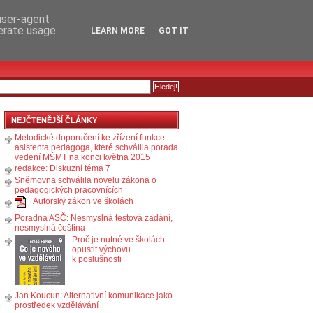
RSS
KOMENTÁŘE
 user-agent
nerate usage
LEARN MORE
GOT IT
NEJČTENĚJŠÍ ČLÁNKY
Metodické doporučení ke zřízení funkce
asistenta pedagoga, které schválila porada
vedení MŠMT na konci května 2015
redakce: Diskuzní téma 7
Sněmovna schválila novelu zákona o
pedagogických pracovnících
Autorský zákon ve školách
Poradna ASČ: Nesmyslná testová zadání,
nesmyslná čeština
Proč je nutné ve školách
opustit výchovu
k poslušnosti
Jan Koucun: Alternativní komunikace jako
prostředek vzdělávání