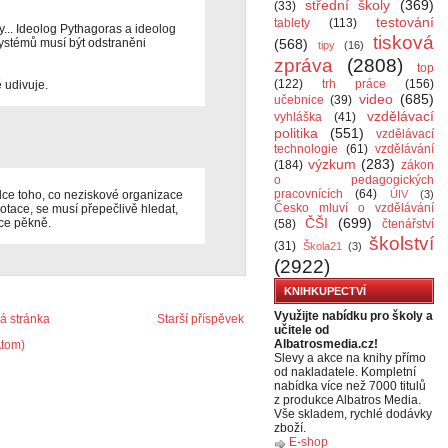
střední školy
(369)
(33)
testování
tablety
(113)
y... Ideolog Pythagoras a ideolog
tisková
ystémů musí být odstraněni
(568)
tipy
(16)
zpráva
(2808)
top
(122)
trh práce
(156)
 udivuje.
video
(685)
učebnice
(39)
vzdělávací
vyhláška
(41)
politika
(551)
vzdělávací
technologie
(61)
vzdělávání
výzkum
(283)
(184)
zákon
o pedagogických
pracovnících
(64)
ce toho, co neziskové organizace
ÚIV
(3)
Česko mluví o vzdělávání
otace, se musí přepečlivě hledat,
ČŠI
(699)
ice pěkně.
(58)
čtenářství
školství
(31)
Škola21
(3)
(2922)
KNIHKUPECTVÍ
Využijte nabídku pro školy a
 stránka
Starší příspěvek
učitele od
Albatrosmedia.cz!
Atom)
Slevy a akce na knihy přímo
od nakladatele. Kompletní
nabídka více než 7000 titulů
z produkce Albatros Media.
Vše skladem, rychlé dodávky
zboží.
E-shop