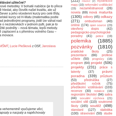
(222)
myšlenkové
mládež
(2)
ělávání užitečné?
mapy
(10)
neformální vzdělávání
, nové metodiky. V bohaté nabídce (je to přece
nezaměstnanost
(26)
(15)
 hledat, aby člověk našel kvalitu, ale už
nová maturita
novela
(69)
Sever a jeho vícedenní kurzy pro celé třídy,
(1305)
odkazy
odbory
(45)
čitelské kurzy od H-Matu (matematika podle
ad jednotlivými programy, jistě lze váhat nad
(271)
ombudsman
(40)
o neziskovkách v jednom pytli, pak je to
online
(174)
open source
(23)
ežité podněty – nová témata, lepší metody.
otevřený dopis
(42)
 zaplacení a s přemírou volného času –
pedagogicko-psychologické
a inovace.
poradny
(41)
petice
(19)
polemika
(1885)
pozvánky
(1810)
MŠMT
,
Lucie Plešková
z OSF,
Jaroslava
praktické školy
(25)
prezentace
(66)
profese
učitele
(50)
prognózy
(16)
projekt
(506)
program
(64)
projekty
(231)
práce s
právní
talenty
(37)
poradna
(339)
průzkum
(53)
přednáška
(27)
předškolní ročník
(75)
předškolní vzdělávání
(103)
recenze
(30)
redakce
(16)
regionální školství
(94)
satira
(44)
sexuální výchova
(21)
sociální sítě
(110)
soukromé
soutěž
(498)
školy
(165)
 a vehementně vyučujeme věci,
standard
(127)
statistika
zapsaly a nacpaly a napěchovaly
(100)
stravování
(50)
studie