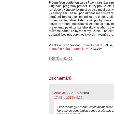
V čem jsou podle vás pro školy a systém vzd
Originální programy pro děti, kurzy pro učitele
jen docela výnosný byznys) se sice musí pečlivě
vícekrát jsem ji našel: podkrkonošské sdružení 
sdružení Tereza a její metodika pro biology, u
profesora Hejného). Jistě lze mít pochybnosti n
smyslem mnoha neziskovek. Ale pokud mluvíme 
právě tento pytel, ze kterého školy vytahují důl
Můžeme hádat, co bychom my učitelé – báječně
dokázali bez podpory neziskovek navymýšlet z
V anketě už odpovídali
Tomáš Feřtek
z EDUin,
Indrová
a
Klára Laurenčíková
z ČOSIV
2 komentářů:
Anonymni z 21:30
řekl(a)...
17. října 2016 v 6:56
Jsme ideologičtí méně, když tak masivně
které se do centrálních osnov a učebnic 