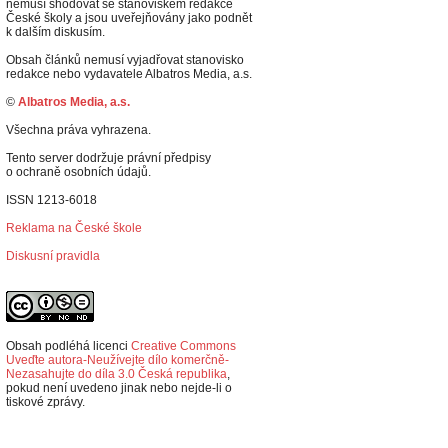
nemusí shodovat se stanoviskem redakce
České školy a jsou uveřejňovány jako podnět
k dalším diskusím.
Obsah článků nemusí vyjadřovat stanovisko
redakce nebo vydavatele Albatros Media, a.s.
©
Albatros Media, a.s.
Všechna práva vyhrazena.
Tento server dodržuje právní předpisy
o ochraně osobních údajů.
ISSN 1213-6018
Reklama na České škole
Diskusní pravidla
Obsah podléhá licenci
Creative Commons
Uveďte autora-Neužívejte dílo komerčně-
Nezasahujte do díla 3.0 Česká republika
,
p
okud není uvedeno jinak nebo nejde-li o
tiskové zprávy.