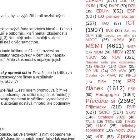
CERMAT
(578)
CLIL
(18)
DUM
(205)
DVPP
(59)
DZS
EDUin
(852)
ESF
(39)
ek, aby se vyjádřili k roli neziskových
(807)
EU peníze školám
ICT
(257)
FAQ
(87)
(1907)
k se ozývá řada kritických hlasů – 1) Jsou
IWB
(32)
Jak na
jí je odborníci, kteří nemají zkušenost s
DUM
(16)
Jazyky pro děti
(1)
 3) Neumějí nebo nechtějí s učiteli
MOOC
(35)
MPSV
(61)
ntů než o věc samotnou.
MŠMT
(4611)
NAEP
s touto kritikou, můžete ji rozvést na
NIDV
(228)
NIDM
(58)
(14)
dostatky neziskovek? V čem jsou naopak
NÚV
(321)
NÚOV
(55)
čné? Máte zkušenost s nějakým jejich
Národní rada pro vzdělávání
OECD
(114)
OER
(25)
(16)
OP VK
(24)
OP VVV
(67)
ky upravili takto
: Považujete tu kritiku za
Ostatní
(6)
PIAAC
(8)
PIRLS
iskovky pro školy a vzdělávání
PR
y, aktivity?
PISA
(119)
(13)
článek
(1612)
PSP
iné říká
: „Jestli lidem promlouvajícím ke
Pedagogika
(1364)
: podceňují, že učitel (stejně tak ředitel) je
(80)
voty, znamená to většinou vysedávat ve
Přečtěte si
(2698)
 k učitelům dostává mnoho, ale podmínky
Přijímačky
(216)
RVP
(627)
SCIO
(317)
SKAV
(148)
Strategie 2020
(46)
TIMSS
TALIS
(19)
TEDx
(10)
(39)
UJAK
(25)
Učitelský
é?
spomocník
(169)
Volby 2013
ogické, jak ve srovnání s nimi dopadneme
Zprávy
(40)
VÚP
(53)
ách? Jsme ideologičtí méně, když tak masivně