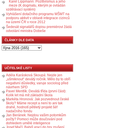
Karel Lippmann: Pozitivismus a jeho
meze (K dogmatu, kterým je ovládán
vzdělávací systém)
Vyhlášení dotačního programu MŠMT na
podporu aktivit v oblasti integrace cizinců
na území ČR v roce 2012
Šedesát signatářů dopisu premiérovi žádá
odvolání ministra Dobeše
ČLÁNKY DLE DATA
UČITELSKÉ LISTY
Adéla Karásková Skoupá: Nejde jen
„ušmiknout“ devátý ročník. Mělo by to obří
negativní důsledky, varuje sociolog před
návrhem SPD
Pavel Mentlík: Devátá třída (první část):
Kolik let má mít základní škola
Markéta Hronová: Jak pozvednout české
školy? Máme recept a není to ani tak
drahé, hodnotí pětiletý projekt šéf
nadačního fondu
Jan Beránek: Nejdou vašim potomkům
počty? Pomoci může doučování pod
dohledem umělé inteligence
Josef Mačí: Babiš vrací do hry zrušení