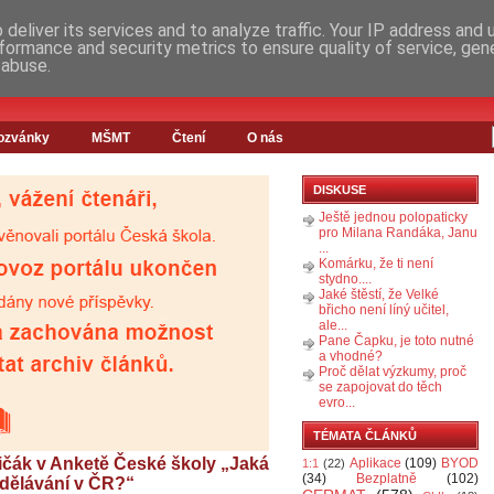
deliver its services and to analyze traffic. Your IP address and
formance and security metrics to ensure quality of service, ge
 abuse.
ozvánky
MŠMT
Čtení
O nás
DISKUSE
Ještě jednou polopaticky
pro Milana Randáka, Janu
...
Komárku, že ti není
stydno....
Jaké štěstí, že Velké
břicho není líný učitel,
ale...
Pane Čapku, je toto nutné
a vhodné?
Proč dělat výzkumy, proč
se zapojovat do těch
evro...
TÉMATA ČLÁNKŮ
ičák v Anketě České školy „Jaká
Aplikace
(109)
BYOD
1:1
(22)
(34)
Bezplatně
(102)
vzdělávání v ČR?“