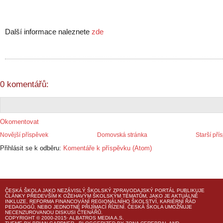
Další informace naleznete
zde
0 komentářů:
Okomentovat
Novější příspěvek
Domovská stránka
Starší pří
Přihlásit se k odběru:
Komentáře k příspěvku (Atom)
ČESKÁ ŠKOLA
JAKO NEZÁVISLÝ ŠKOLSKÝ ZPRAVODAJSKÝ PORTÁL PUBLIKUJE
ČLÁNKY PŘEDEVŠÍM K OŽEHAVÝM ŠKOLSKÝM TÉMATŮM, JAKO JE AKTUÁLNĚ
INKLUZE, REFORMA FINANCOVÁNÍ REGIONÁLNÍHO ŠKOLSTVÍ, KARIÉRNÍ ŘÁD
PEDAGOGŮ, NEBO JEDNOTNÉ PŘIJÍMACÍ ŘÍZENÍ.
ČESKÁ ŠKOLA
UMOŽŇUJE
NECENZUROVANOU DISKUSI ČTENÁŘŮ.
COPYRIGHT © 2000-2015· ALBATROS MEDIA A.S.