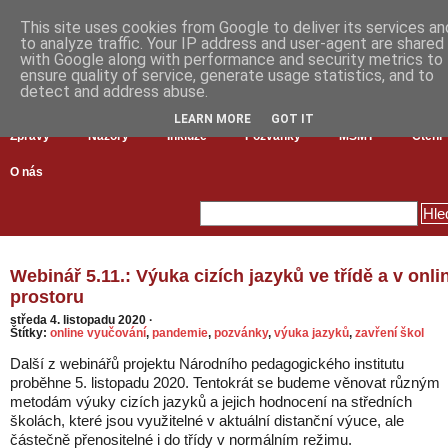
This site uses cookies from Google to deliver its services an
to analyze traffic. Your IP address and user-agent are shared
with Google along with performance and security metrics to
ensure quality of service, generate usage statistics, and to
detect and address abuse.
LEARN MORE
GOT IT
Zprávy
Názory
Inkluze
Pozvánky
MŠMT
Čtení
O nás
Webinář 5.11.: Výuka cizích jazyků ve třídě a v onli
prostoru
středa 4. listopadu 2020
·
Štítky:
online vyučování
,
pandemie
,
pozvánky
,
výuka jazyků
,
zavření škol
Další z webinářů projektu Národního pedagogického institutu
proběhne 5. listopadu 2020. Tentokrát se budeme věnovat různým
metodám výuky cizích jazyků a jejich hodnocení na středních
školách, které jsou využitelné v aktuální distanční výuce, ale
částečně přenositelné i do třídy v normálním režimu.