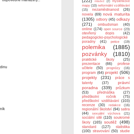
l“ odpovědné manažery...
(222)
myšlenkové
mládež
(2)
mapy
(10)
neformální vzdělávání
nezaměstnanost
(26)
(15)
nová maturita
novela
(69)
(1305)
odkazy
odbory
(45)
(271)
ombudsman
(40)
online
(174)
open source
(23)
otevřený dopis
(42)
pedagogicko-psychologické
poradny
(41)
petice
(19)
polemika
(1885)
pozvánky
(1810)
praktické školy
(25)
prezentace
(66)
profese
odinu
učitele
(50)
prognózy
(16)
projekt
(506)
program
(64)
projekty
(231)
práce s
právní
talenty
(37)
poradna
(339)
průzkum
(53)
přednáška
(27)
předškolní ročník
(75)
předškolní vzdělávání
(103)
recenze
(30)
redakce
(16)
ník
regionální školství
(94)
satira
(44)
sexuální výchova
(21)
sociální sítě
(110)
soukromé
soutěž
(498)
školy
(165)
standard
(127)
statistika
(100)
stravování
(50)
studie