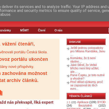
deliver its services and to analyze traffic. Your IP address and
formance and security metrics to ensure quality of service, ge
 abuse.
ozvánky
MŠMT
Čtení
O nás
DISKUSE
Ještě jednou polopaticky
pro Milana Randáka, Janu
...
Komárku, že ti není
stydno....
Jaké štěstí, že Velké
břicho není líný učitel,
ale...
Pane Čapku, je toto nutné
a vhodné?
Proč dělat výzkumy, proč
se zapojovat do těch
evro...
TÉMATA ČLÁNKŮ
ažd nás překvapil, říká expert
Aplikace
(109)
BYOD
1:1
(22)
(34)
Bezplatně
(102)