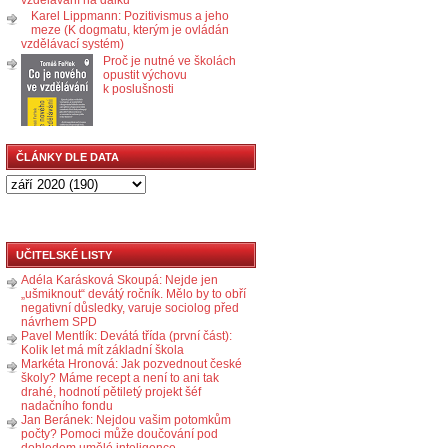
Karel Lippmann: Pozitivismus a jeho
meze (K dogmatu, kterým je ovládán
vzdělávací systém)
Proč je nutné ve školách
opustit výchovu
k poslušnosti
ČLÁNKY DLE DATA
UČITELSKÉ LISTY
Adéla Karásková Skoupá: Nejde jen
„ušmiknout“ devátý ročník. Mělo by to obří
negativní důsledky, varuje sociolog před
návrhem SPD
Pavel Mentlík: Devátá třída (první část):
Kolik let má mít základní škola
Markéta Hronová: Jak pozvednout české
školy? Máme recept a není to ani tak
drahé, hodnotí pětiletý projekt šéf
nadačního fondu
Jan Beránek: Nejdou vašim potomkům
počty? Pomoci může doučování pod
dohledem umělé inteligence