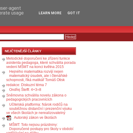
RSS
KOMENTÁŘE
 user-agent
nerate usage
LEARN MORE
GOT IT
NEJČTENĚJŠÍ ČLÁNKY
Metodické doporučení ke zřízení funkce
asistenta pedagoga, které schválila porada
vedení MŠMT na konci května 2015
Hejného matematika rozvíjí nejen
matematický úsudek, ale i čtenářské
schopnosti, říká matikář Tomáš Otisk
redakce: Diskuzní téma 7
Ondřej Šteffl: 4+3=8
Sněmovna schválila novelu zákona o
pedagogických pracovnících
Učitelská platforma: Nárok rodičů na
souběžnou distanční i prezenční výuku
ve všech školách je nerealizovatelný
Autorský zákon ve školách
MŠMT: Toto nejsou prázdniny:
Doporučené postupy pro školy v období
vzdělávání na dálku