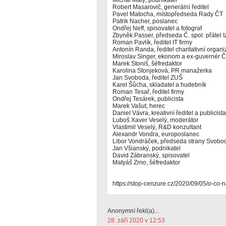
Michal Malý, podnikatel
Robert Masarovič, generální ředitel
Pavel Matocha, místopředseda Rady ČT
Patrik Nacher, poslanec
Ondřej Neff, spisovatel a fotograf
Zbyněk Passer, předseda Č. spol. přátel I
Roman Pavlík, ředitel IT firmy
Antonín Randa, ředitel charitativní organ
Miroslav Singer, ekonom a ex-guvernér 
Marek Stoniš, šéfredaktor
Karolina Stonjeková, PR manažerka
Jan Svoboda, ředitel ZUŠ
Karel Šůcha, skladatel a hudebník
Roman Tesař, ředitel firmy
Ondřej Tesárek, publicista
Marek Vašut, herec
Daniel Vávra, kreativní ředitel a publicista
Luboš Xaver Veselý, moderátor
Vlastimil Veselý, R&D konzultant
Alexandr Vondra, europoslanec
Libor Vondráček, předseda strany Svobo
Jan Všianský, podnikatel
David Zábranský, spisovatel
Matyáš Zrno, šéfredaktor
https://stop-cenzure.cz/2020/09/05/o-co
Anonymní řekl(a)...
28. září 2020 v 12:53