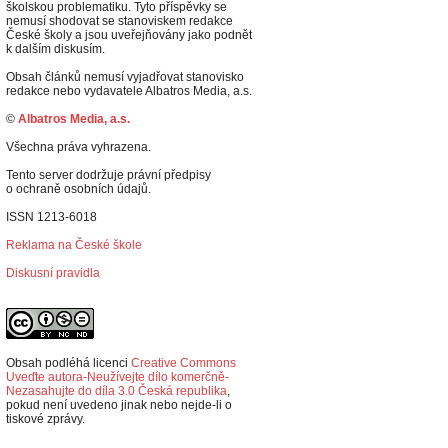
školskou problematiku. Tyto příspěvky se
nemusí shodovat se stanoviskem redakce
České školy a jsou uveřejňovány jako podnět
k dalším diskusím.
Obsah článků nemusí vyjadřovat stanovisko
redakce nebo vydavatele Albatros Media, a.s.
©
Albatros Media, a.s.
Všechna práva vyhrazena.
Tento server dodržuje právní předpisy
o ochraně osobních údajů.
ISSN 1213-6018
Reklama na České škole
Diskusní pravidla
Obsah podléhá licenci
Creative Commons
Uveďte autora-Neužívejte dílo komerčně-
Nezasahujte do díla 3.0 Česká republika
,
p
okud není uvedeno jinak nebo nejde-li o
tiskové zprávy.