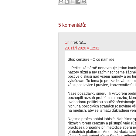
5 komentářů:
tyrjir
řekl(a)...
28. září 2020 v 12:32
Stop cenzuře - O co nám jde
... Petice záměrně nenavrhuje jedno konkr
názory různí a my zatím nechceme žádné
poctivé diskusi nad všemi náměty a po to
vylučován. To téma je pro zachování dem
zástupce levice i pravice, konzervativců i 
Naše požadavky směřují k vytvoření podm
pochopili rozsah problému a hrozbu, kte
svobodnou politickou soutěž představuje.
nich, na politických stranách (oslovíme
na médiích, aby se tématu důkladněji věn
Nejsme profesionální lobisté. Nabízíme 
různých forem cenzury a přístupů vlád rů
practices), případně při metodice sběru 
globálních platforem. Americká vláda také 