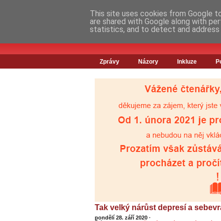
This site uses cookies from Google to 
are shared with Google along with per
statistics, and to detect and address
Zprávy
Názory
Inkluze
P
Tak velký nárůst depresí a sebevr
pondělí 28. září 2020
·