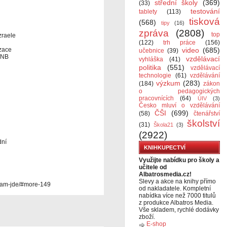
střední školy
(369)
(33)
testování
tablety
(113)
tisková
(568)
tipy
(16)
zpráva
(2808)
top
zraele
(122)
trh práce
(156)
izace
video
(685)
učebnice
(39)
ČNB
vzdělávací
vyhláška
(41)
politika
(551)
vzdělávací
technologie
(61)
vzdělávání
výzkum
(283)
(184)
zákon
o pedagogických
pracovnících
(64)
ÚIV
(3)
Česko mluví o vzdělávání
ČŠI
(699)
(58)
čtenářství
školství
(31)
Škola21
(3)
(2922)
dní
KNIHKUPECTVÍ
Využijte nabídku pro školy a
učitele od
Albatrosmedia.cz!
Slevy a akce na knihy přímo
-nam-jde/#more-149
od nakladatele. Kompletní
nabídka více než 7000 titulů
z produkce Albatros Media.
Vše skladem, rychlé dodávky
zboží.
E-shop