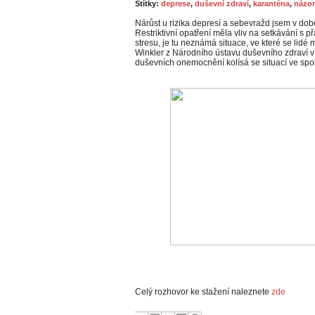
Štítky:
deprese
,
duševní zdraví
,
karanténa
,
názor
Nárůst u rizika depresí a sebevražd jsem v dob
Restriktivní opatření měla vliv na setkávání s p
stresu, je tu neznámá situace, ve které se lidé 
Winkler z Národního ústavu duševního zdraví 
duševních onemocnění kolísá se situací ve spo
Celý rozhovor ke stažení naleznete
zde