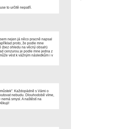
use to určitě nepatří.
jsem nejen já něco pracně napsal
apříklad proto, že podle mne
ně (bez ohledu na věcný obsah)
nad cenzurou je podle mne jedna z
 může vést k vážným následkům i v
lí můstek". Každopádně s Vámi o
skutovat nebudu. Dlouhodobě víme,
e nemá smysl. A naštěstí na
ěkuji!