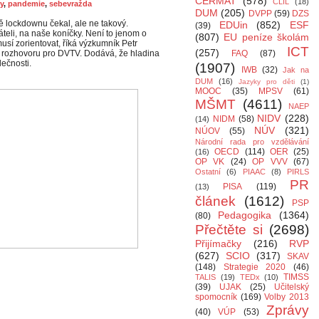
CERMAT
(578)
CLIL
(18)
y
,
pandemie
,
sebevražda
DUM
(205)
DVPP
(59)
DZS
ě lockdownu čekal, ale ne takový.
EDUin
(852)
ESF
(39)
řáteli, na naše koníčky. Není to jenom o
(807)
EU peníze školám
musí zorientovat, říká výzkumník Petr
ICT
(257)
v rozhovoru pro DVTV. Dodává, že hladina
FAQ
(87)
lečnosti.
(1907)
IWB
(32)
Jak na
DUM
(16)
Jazyky pro děti
(1)
MOOC
(35)
MPSV
(61)
MŠMT
(4611)
NAEP
NIDV
(228)
NIDM
(58)
(14)
NÚV
(321)
NÚOV
(55)
Národní rada pro vzdělávání
OECD
(114)
OER
(25)
(16)
OP VK
(24)
OP VVV
(67)
Ostatní
(6)
PIAAC
(8)
PIRLS
PR
PISA
(119)
(13)
článek
(1612)
PSP
Pedagogika
(1364)
(80)
Přečtěte si
(2698)
Přijímačky
(216)
RVP
(627)
SCIO
(317)
SKAV
(148)
Strategie 2020
(46)
TIMSS
TALIS
(19)
TEDx
(10)
(39)
UJAK
(25)
Učitelský
spomocník
(169)
Volby 2013
Zprávy
(40)
VÚP
(53)