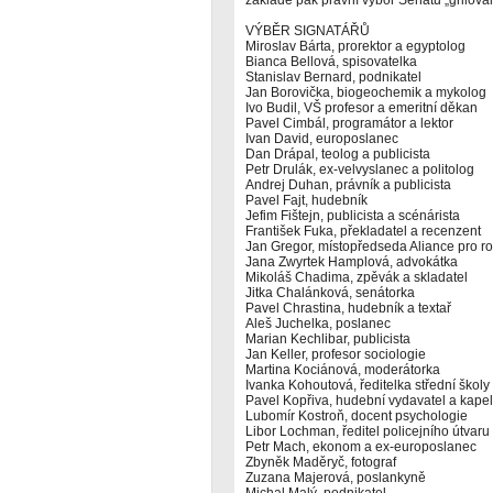
základě pak právní výbor Senátu „grilova
VÝBĚR SIGNATÁŘŮ
Miroslav Bárta, prorektor a egyptolog
Bianca Bellová, spisovatelka
Stanislav Bernard, podnikatel
Jan Borovička, biogeochemik a mykolog
Ivo Budil, VŠ profesor a emeritní děkan
Pavel Cimbál, programátor a lektor
Ivan David, europoslanec
Dan Drápal, teolog a publicista
Petr Drulák, ex-velvyslanec a politolog
Andrej Duhan, právník a publicista
Pavel Fajt, hudebník
Jefim Fištejn, publicista a scénárista
František Fuka, překladatel a recenzent
Jan Gregor, místopředseda Aliance pro r
Jana Zwyrtek Hamplová, advokátka
Mikoláš Chadima, zpěvák a skladatel
Jitka Chalánková, senátorka
Pavel Chrastina, hudebník a textař
Aleš Juchelka, poslanec
Marian Kechlibar, publicista
Jan Keller, profesor sociologie
Martina Kociánová, moderátorka
Ivanka Kohoutová, ředitelka střední školy
Pavel Kopřiva, hudební vydavatel a kapel
Lubomír Kostroň, docent psychologie
Libor Lochman, ředitel policejního útvaru
Petr Mach, ekonom a ex-europoslanec
Zbyněk Maděryč, fotograf
Zuzana Majerová, poslankyně