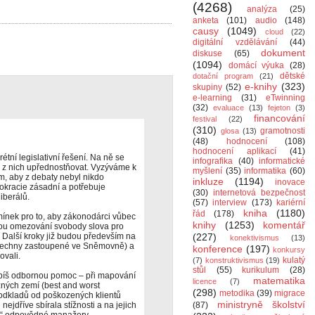
(4268)
analýza
(25)
anketa
(101)
audio
(148)
causy
(1049)
cloud
(22)
digitální vzdělávání
(44)
dokument
diskuse
(65)
(1094)
domácí výuka
(28)
dětské
dotační program
(21)
e-knihy
(323)
skupiny
(52)
e-learning
(31)
eTwinning
(32)
evaluace
(13)
fejeton
(3)
financování
festival
(22)
(310)
gramotnosti
glosa
(13)
(48)
hodnocení
(108)
hodnocení aplikací
(41)
étní legislativní řešení. Na ně se
infografika
(40)
informatické
 z nich upřednostňovat. Vyzýváme k
myšlení
(35)
informatika
(60)
m, aby z debaty nebyl nikdo
inkluze
(1194)
inovace
okracie zásadní a potřebuje
(30)
internetová bezpečnost
liberálů.
(57)
interview
(173)
kariérní
kniha
(1180)
řád
(178)
ínek pro to, aby zákonodárci vůbec
knihy
(1253)
komentář
rou omezování svobody slova pro
 Další kroky již budou především na
(227)
konektivismus
(13)
 všechny zastoupené ve Sněmovně) a
konference
(197)
konkursy
ovali.
kulatý
(7)
konstruktivismus
(19)
stůl
(55)
kurikulum
(28)
spíš odbornou pomoc – při mapování
matematika
licence
(7)
zných zemí (best and worst
(298)
metodika
(39)
migrace
podkladů od poškozených klientů
ministryně školství
nejdříve sbírala stížnosti a na jejich
(87)