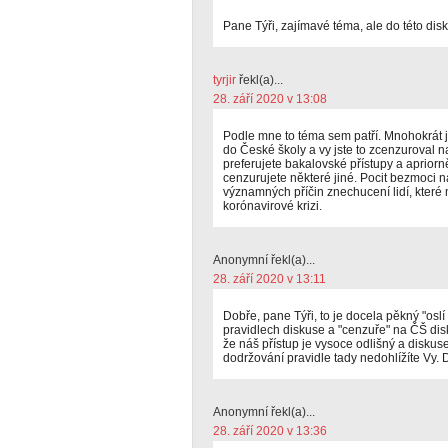
Pane Týři, zajímavé téma, ale do této disk
tyrjir
řekl(a)...
28. září 2020 v 13:08
Podle mne to téma sem patří. Mnohokrát 
do České školy a vy jste to zcenzuroval n
preferujete bakalovské přístupy a aprior
cenzurujete některé jiné. Pocit bezmoci 
významných příčin znechucení lidí, které
korónavirové krizi.
Anonymní řekl(a)...
28. září 2020 v 13:11
Dobře, pane Týři, to je docela pěkný "os
pravidlech diskuse a "cenzuře" na ČŠ di
že náš přístup je vysoce odlišný a diskus
dodržování pravidle tady nedohlížíte Vy. D
Anonymní řekl(a)...
28. září 2020 v 13:36