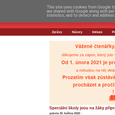
This site uses cookies from Google to 
are shared with Google along with per
statistics, and to detect and address
Zprávy
Názory
Inkluze
P
Speciální školy jsou na žáky připr
sobota 30. května 2020
·