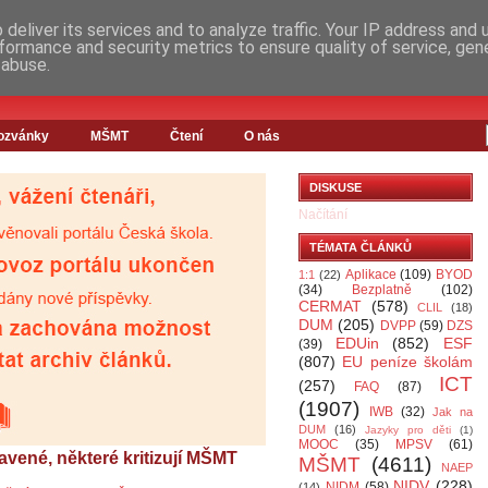
deliver its services and to analyze traffic. Your IP address and
formance and security metrics to ensure quality of service, ge
 abuse.
ozvánky
MŠMT
Čtení
O nás
DISKUSE
Načítání
TÉMATA ČLÁNKŮ
Aplikace
(109)
BYOD
1:1
(22)
(34)
Bezplatně
(102)
CERMAT
(578)
CLIL
(18)
DUM
(205)
DVPP
(59)
DZS
EDUin
(852)
ESF
(39)
(807)
EU peníze školám
ICT
(257)
FAQ
(87)
(1907)
IWB
(32)
Jak na
DUM
(16)
Jazyky pro děti
(1)
MOOC
(35)
MPSV
(61)
avené, některé kritizují MŠMT
MŠMT
(4611)
NAEP
NIDV
(228)
NIDM
(58)
(14)