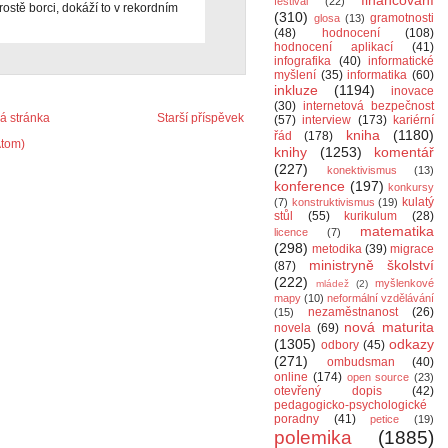
financování
festival
(22)
ostě borci, dokáží to v rekordním
(310)
gramotnosti
glosa
(13)
(48)
hodnocení
(108)
hodnocení aplikací
(41)
infografika
(40)
informatické
myšlení
(35)
informatika
(60)
inkluze
(1194)
inovace
(30)
internetová bezpečnost
 stránka
Starší příspěvek
(57)
interview
(173)
kariérní
kniha
(1180)
řád
(178)
Atom)
knihy
(1253)
komentář
(227)
konektivismus
(13)
konference
(197)
konkursy
kulatý
(7)
konstruktivismus
(19)
stůl
(55)
kurikulum
(28)
matematika
licence
(7)
(298)
metodika
(39)
migrace
ministryně školství
(87)
(222)
myšlenkové
mládež
(2)
mapy
(10)
neformální vzdělávání
nezaměstnanost
(26)
(15)
nová maturita
novela
(69)
(1305)
odkazy
odbory
(45)
(271)
ombudsman
(40)
online
(174)
open source
(23)
otevřený dopis
(42)
pedagogicko-psychologické
poradny
(41)
petice
(19)
polemika
(1885)