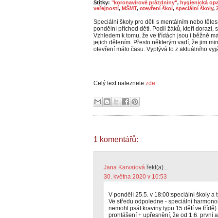
Štítky:
"koronavirové prázdniny"
,
hygienická opa
veřejností
,
MŠMT
,
otevření škol
,
speciální školy
,
Speciální školy pro děti s mentálním nebo těle
pondělní příchod dětí. Podíl žáků, kteří dorazí, s
Vzhledem k tomu, že ve třídách jsou i běžně mal
jejich dělením. Přesto některým vadí, že jim min
otevření málo času. Vyplývá to z aktuálního vyj
Celý text naleznete
zde
1 komentářů:
Jana Karvaiová
řekl(a)...
30. května 2020 v 10:53
V pondělí 25.5. v 18:00:speciální školy a 
Ve středu odpoledne - speciální harmonogr
nemohl psát kraviny typu 15 dětí ve třídě
prohlášení + upřesnění, že od 1.6. první a