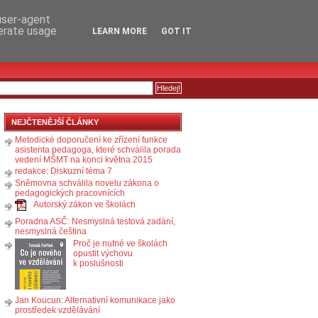
RSS
KOMENTÁŘE
 user-agent
nerate usage
LEARN MORE
GOT IT
NEJČTENĚJŠÍ ČLÁNKY
Metodické doporučení ke zřízení funkce
asistenta pedagoga, které schválila porada
vedení MŠMT na konci května 2015
redakce: Diskuzní téma 7
Sněmovna schválila novelu zákona o
pedagogických pracovnících
Autorský zákon ve školách
Poradna ASČ: Nesmyslná testová zadání,
nesmyslná čeština
Proč je nutné ve školách
opustit výchovu
k poslušnosti
Jan Koucun: Alternativní komunikace jako
prostředek vzdělávání