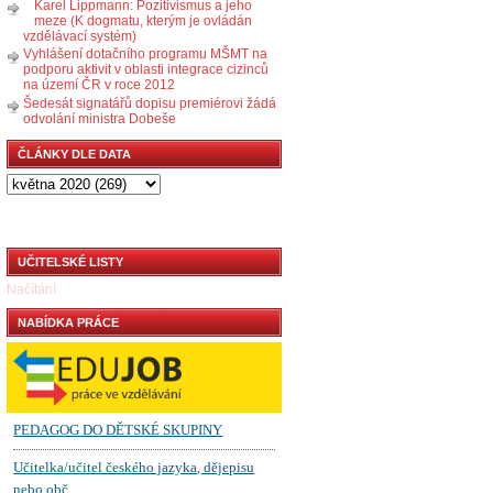
Karel Lippmann: Pozitivismus a jeho
meze (K dogmatu, kterým je ovládán
vzdělávací systém)
Vyhlášení dotačního programu MŠMT na
podporu aktivit v oblasti integrace cizinců
na území ČR v roce 2012
Šedesát signatářů dopisu premiérovi žádá
odvolání ministra Dobeše
ČLÁNKY DLE DATA
UČITELSKÉ LISTY
Načítání
NABÍDKA PRÁCE