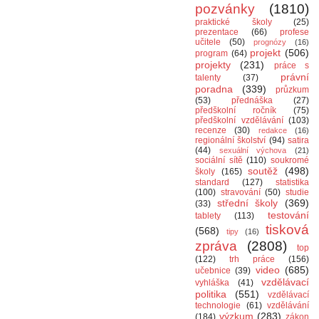
pozvánky
(1810)
praktické školy
(25)
prezentace
(66)
profese
učitele
(50)
prognózy
(16)
projekt
(506)
program
(64)
projekty
(231)
práce s
právní
talenty
(37)
poradna
(339)
průzkum
(53)
přednáška
(27)
předškolní ročník
(75)
předškolní vzdělávání
(103)
recenze
(30)
redakce
(16)
regionální školství
(94)
satira
(44)
sexuální výchova
(21)
sociální sítě
(110)
soukromé
soutěž
(498)
školy
(165)
standard
(127)
statistika
(100)
stravování
(50)
studie
střední školy
(369)
(33)
testování
tablety
(113)
tisková
(568)
tipy
(16)
zpráva
(2808)
top
(122)
trh práce
(156)
video
(685)
učebnice
(39)
vzdělávací
vyhláška
(41)
politika
(551)
vzdělávací
technologie
(61)
vzdělávání
výzkum
(283)
(184)
zákon