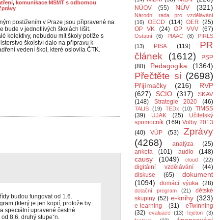
tření
,
komunikace MŠMT s odbornou
NÚV
(321)
NÚOV
(55)
Zprávy
Národní rada pro vzdělávání
sným postižením v Praze jsou připravené na
OECD
(114)
OER
(25)
(16)
e bude v jednotlivých školách lišit.
OP VK
(24)
OP VVV
(67)
é kolektivy, nebudou mít školy potíže s
Ostatní
(6)
PIAAC
(8)
PIRLS
isterstvo školství dalo na přípravu k
PR
PISA
(119)
(13)
ádření vedení škol, které oslovila ČTK.
článek
(1612)
PSP
Pedagogika
(1364)
(80)
Přečtěte si
(2698)
Přijímačky
(216)
RVP
(627)
SCIO
(317)
SKAV
(148)
Strategie 2020
(46)
TIMSS
TALIS
(19)
TEDx
(10)
(39)
UJAK
(25)
Učitelský
spomocník
(169)
Volby 2013
Zprávy
(40)
VÚP
(53)
(4268)
analýza
(25)
anketa
(101)
audio
(148)
causy
(1049)
cloud
(22)
digitální vzdělávání
(44)
dokument
diskuse
(65)
(1094)
domácí výuka
(28)
dětské
dotační program
(21)
třídy budou fungovat od 1.6.
e-knihy
(323)
skupiny
(52)
am (který je jen kopií, protože by
e-learning
(31)
eTwinning
) a speciální upravené čestné
(32)
evaluace
(13)
fejeton
(3)
 od 8.6. druhý stupeˇn.