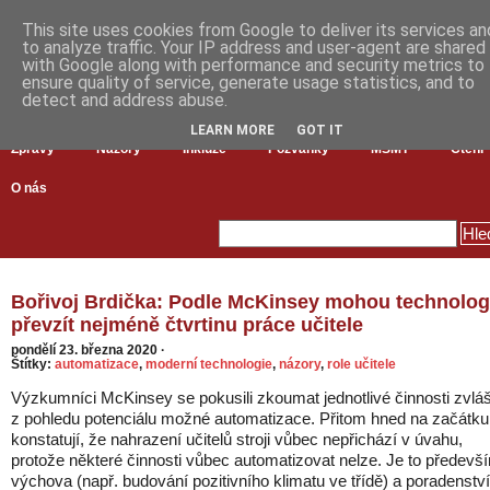
This site uses cookies from Google to deliver its services an
to analyze traffic. Your IP address and user-agent are shared
with Google along with performance and security metrics to
ensure quality of service, generate usage statistics, and to
detect and address abuse.
LEARN MORE
GOT IT
Zprávy
Názory
Inkluze
Pozvánky
MŠMT
Čtení
O nás
Bořivoj Brdička: Podle McKinsey mohou technolog
převzít nejméně čtvrtinu práce učitele
pondělí 23. března 2020
·
Štítky:
automatizace
,
moderní technologie
,
názory
,
role učitele
Výzkumníci McKinsey se pokusili zkoumat jednotlivé činnosti zvlá
z pohledu potenciálu možné automatizace. Přitom hned na začátku
konstatují, že nahrazení učitelů stroji vůbec nepřichází v úvahu,
protože některé činnosti vůbec automatizovat nelze. Je to předevš
výchova (např. budování pozitivního klimatu ve třídě) a poradenství