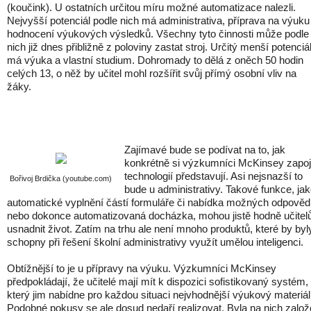
(koučink). U ostatních určitou míru možné automatizace nalezli.
Nejvyšší potenciál podle nich má administrativa, příprava na výuku
hodnocení výukových výsledků. Všechny tyto činnosti může podle
nich již dnes přibližně z poloviny zastat stroj. Určitý menší potenciá
má výuka a vlastní studium. Dohromady to dělá z oněch 50 hodin
celých 13, o něž by učitel mohl rozšířit svůj přímý osobní vliv na
žáky.
Zajímavé bude se podívat na to, jak
konkrétně si výzkumníci McKinsey zapoj
technologií představují. Asi nejsnazší to
Bořivoj Brdička (youtube.com)
bude u administrativy. Takové funkce, ja
automatické vyplnění částí formuláře či nabídka možných odpověd
nebo dokonce automatizovaná docházka, mohou jistě hodně učite
usnadnit život. Zatím na trhu ale není mnoho produktů, které by byl
schopny při řešení školní administrativy využít umělou inteligenci.
Obtížnější to je u přípravy na výuku. Výzkumníci McKinsey
předpokládají, že učitelé mají mít k dispozici sofistikovaný systém,
který jim nabídne pro každou situaci nejvhodnější výukový materiál
Podobné pokusy se ale dosud nedaří realizovat. Byla na nich zalo