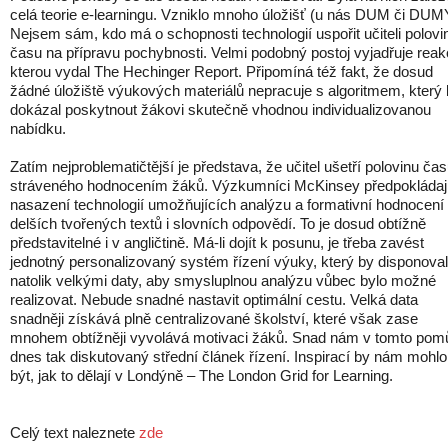
celá teorie e-learningu. Vzniklo mnoho úložišť (u nás DUM či DUM
Nejsem sám, kdo má o schopnosti technologií uspořit učiteli polovi
času na přípravu pochybnosti. Velmi podobný postoj vyjadřuje reak
kterou vydal The Hechinger Report. Připomíná též fakt, že dosud
žádné úložiště výukových materiálů nepracuje s algoritmem, který
dokázal poskytnout žákovi skutečně vhodnou individualizovanou
nabídku.
Zatím nejproblematičtější je představa, že učitel ušetří polovinu ča
stráveného hodnocením žáků. Výzkumníci McKinsey předpokládaj
nasazení technologií umožňujících analýzu a formativní hodnocení
delších tvořených textů i slovních odpovědí. To je dosud obtížně
představitelné i v angličtině. Má-li dojít k posunu, je třeba zavést
jednotný personalizovaný systém řízení výuky, který by disponoval
natolik velkými daty, aby smysluplnou analýzu vůbec bylo možné
realizovat. Nebude snadné nastavit optimální cestu. Velká data
snadněji získává plně centralizované školství, které však zase
mnohem obtížněji vyvolává motivaci žáků. Snad nám v tomto pom
dnes tak diskutovaný střední článek řízení. Inspirací by nám mohlo
být, jak to dělají v Londýně – The London Grid for Learning.
Celý text naleznete
zde