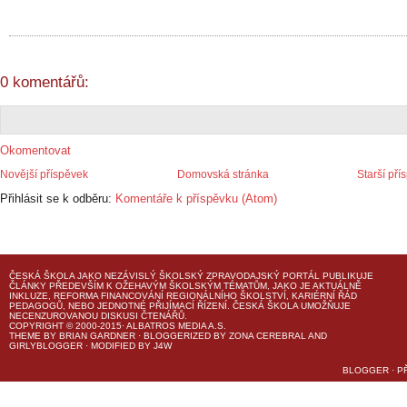
0 komentářů:
Okomentovat
Novější příspěvek
Domovská stránka
Starší pří
Přihlásit se k odběru:
Komentáře k příspěvku (Atom)
ČESKÁ ŠKOLA
JAKO NEZÁVISLÝ ŠKOLSKÝ ZPRAVODAJSKÝ PORTÁL PUBLIKUJE
ČLÁNKY PŘEDEVŠÍM K OŽEHAVÝM ŠKOLSKÝM TÉMATŮM, JAKO JE AKTUÁLNĚ
INKLUZE, REFORMA FINANCOVÁNÍ REGIONÁLNÍHO ŠKOLSTVÍ, KARIÉRNÍ ŘÁD
PEDAGOGŮ, NEBO JEDNOTNÉ PŘIJÍMACÍ ŘÍZENÍ.
ČESKÁ ŠKOLA
UMOŽŇUJE
NECENZUROVANOU DISKUSI ČTENÁŘŮ.
COPYRIGHT © 2000-2015· ALBATROS MEDIA A.S.
THEME
BY
BRIAN GARDNER
· BLOGGERIZED BY
ZONA CEREBRAL
AND
GIRLYBLOGGER
· MODIFIED BY
J4W
BLOGGER
·
P