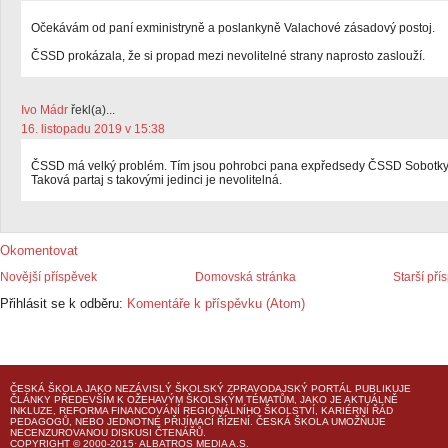
Očekávám od paní exministryně a poslankyně Valachové zásadový postoj.
ČSSD prokázala, že si propad mezi nevolitelné strany naprosto zaslouží.
Ivo Mádr
řekl(a)...
16. listopadu 2019 v 15:38
ČSSD má velký problém. Tím jsou pohrobci pana expředsedy ČSSD Sobotky
Taková partaj s takovými jedinci je nevolitelná.
Okomentovat
Novější příspěvek
Domovská stránka
Starší pří
Přihlásit se k odběru:
Komentáře k příspěvku (Atom)
ČESKÁ ŠKOLA
JAKO NEZÁVISLÝ ŠKOLSKÝ ZPRAVODAJSKÝ PORTÁL PUBLIKUJE
ČLÁNKY PŘEDEVŠÍM K OŽEHAVÝM ŠKOLSKÝM TÉMATŮM, JAKO JE AKTUÁLNĚ
INKLUZE, REFORMA FINANCOVÁNÍ REGIONÁLNÍHO ŠKOLSTVÍ, KARIÉRNÍ ŘÁD
PEDAGOGŮ, NEBO JEDNOTNÉ PŘIJÍMACÍ ŘÍZENÍ.
ČESKÁ ŠKOLA
UMOŽŇUJE
NECENZUROVANOU DISKUSI ČTENÁŘŮ.
COPYRIGHT © 2000-2015· ALBATROS MEDIA A.S.