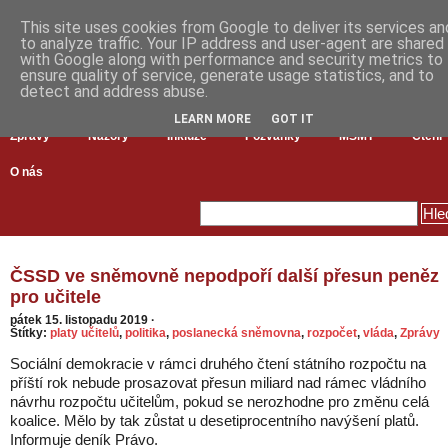
This site uses cookies from Google to deliver its services an
to analyze traffic. Your IP address and user-agent are shared
with Google along with performance and security metrics to
ensure quality of service, generate usage statistics, and to
detect and address abuse.
LEARN MORE
GOT IT
Zprávy
Názory
Inkluze
Pozvánky
MŠMT
Čtení
O nás
ČSSD ve sněmovně nepodpoří další přesun peněz
pro učitele
pátek 15. listopadu 2019
·
Štítky:
platy učitelů
,
politika
,
poslanecká sněmovna
,
rozpočet
,
vláda
,
Zprávy
Sociální demokracie v rámci druhého čtení státního rozpočtu na
příští rok nebude prosazovat přesun miliard nad rámec vládního
návrhu rozpočtu učitelům, pokud se nerozhodne pro změnu celá
koalice. Mělo by tak zůstat u desetiprocentního navýšení platů.
Informuje deník Právo.