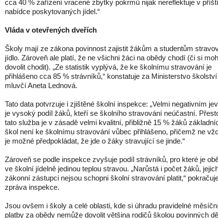
cca 40 % zařízení vracené zbytky pokrmů nijak nereflektuje v příšt
nabídce poskytovaných jídel.“
Vláda v otevřených dveřích
Školy mají ze zákona povinnost zajistit žákům a studentům stravo
jídlo. Zároveň ale platí, že ne všichni žáci na obědy chodí (či si mo
dovolit chodit). „Ze statistik vyplývá, že ke školnímu stravování je
přihlášeno cca 85 % strávníků,“ konstatuje za Ministerstvo školství
mluvčí Aneta Lednová.
Tato data potvrzuje i zjištěné školní inspekce: „Velmi negativním j
je vysoký podíl žáků, kteří se školního stravování neúčastní. Přes
tato služba je v zásadě velmi kvalitní, přibližně 15 % žáků základní
škol není ke školnímu stravování vůbec přihlášeno, přičemž ne vž
je možné předpokládat, že jde o žáky stravující se jinde.“
Zároveň se podle inspekce zvyšuje podíl strávníků, pro které je ob
ve školní jídelně jedinou teplou stravou. „Narůstá i počet žáků, jejic
zákonní zástupci nejsou schopni školní stravování platit,“ pokračuj
zpráva inspekce.
Jsou ovšem i školy a celé oblasti, kde si úhradu pravidelné měsíčn
platby za obědy nemůže dovolit většina rodičů školou povinných dět