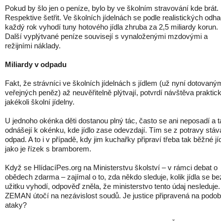
Pokud by šlo jen o peníze, bylo by ve školním stravování kde brát.
Respektive šetřit. Ve školních jídelnách se podle realistických odh
každý rok vyhodí tuny hotového jídla zhruba za 2,5 miliardy korun.
Další vyplýtvané peníze souvisejí s vynaloženými mzdovými a
režijními náklady.
Miliardy v odpadu
Fakt, že strávníci ve školních jídelnách s jídlem (už nyní dotovaný
veřejných peněz) až neuvěřitelně plýtvají, potvrdí návštěva praktic
jakékoli školní jídelny.
U jednoho okénka děti dostanou plný tác, často se ani neposadí a t
odnášejí k okénku, kde jídlo zase odevzdají. Tím se z potravy stáv
odpad. A to i v případě, kdy jim kuchařky připraví třeba tak běžné jí
jako je řízek s bramborem.
Když se HlídacíPes.org na Ministerstvu školství – v rámci debat o
obědech zdarma – zajímal o to, zda někdo sleduje, kolik jídla se be
užitku vyhodí, odpověď zněla, že ministerstvo tento údaj nesleduje.
ZEMAN útočí na nezávislost soudů. Je justice připravená na podo
ataky?