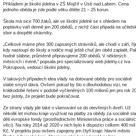
Příkladem je školní jídelna v ZŠ Mojžíř v Ústí nad Labem. Cena
jednoho oběda je zde podle věku dítěte 21 – 25 korun.
Škola má sice 700 žáků, ale ve školní jídelně se s ohledem na
poptávku vaří denně jen 200 obědů, z nichž část připadá na učitels
sbor a dospělé strávníky.
„Celkově máme přes 300 zapsaných strávníků, ale chodí v září, říj
kdy nastoupí do školy a rodiče mají ještě chuť jim oběd zaplatit. Pa
hodně slábne, průměrně připravujeme 200 obědů. V některých
měsících i méně,“ popsala pro specializovaný web jídelny.cz Iva
Pokrupová, vedoucí školní jídelny.
V takových případech idea vlády na dotované obědy pro sociálně
slabé smysl dává. Ovšem pokud by šlo o dlouhodobou vizi, ne
krátkodobé řešení v podobě vyčleněných 100 milionů jen pro rok 2
bez jistoty, že projekt bude pokračovat.
Ze strany vlády jde také o vlamování se do otevřených dveří. Už
několik let mohou kraje využívat na platby za obědy za sociálně sl
děti evropské fondy (prostřednictvím Ministerstva práce a sociální
věcí). Na roky 2014 až 2020 v nich bylo k dispozici celkem 400 mil
Kč. V projektu jsou ovšem zapojeny jen čtyři kraje: hlavní město