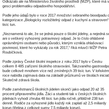
Odkázalo ale na Ministerstvo životního prostředí (MŽP), které má 
gesci problematiku odpadového hospodářství.
Podle jeho údajů bylo v roce 2017 množství sebraného bioodpadu d
kategorizace „Biologicky rozložitelný odpad z kuchyní a stravoven“
tisíc tun.
„Neznamená to ale, že se jedná pouze o školní jídelny, a nejedná s
ani o veškerý vyhozený potravinový odpad. Je to číslo ohlášené
oprávněnými osobami nebo původci, kterým vznikla ohlašovací
povinnost, které ho vykázaly za rok 2017,“ říká mluvčí MŽP Petra
Roubíčková.
Podle zprávy České školní inspekce z roku 2017 bylo v Česku
celkem 8 485 zařízení školního stravování. Takzvaného gastroodp
bude celkově mnohem více než zmíněných 39 tisíc tun. V loňské
roce nabídla zajímavá data na základě průzkumů ve školách iniciat
Skutečně zdravá škola.
Podle zaměstnanců školních jídelen skončí jako odpad 20 až 35
procent připraveného jídla. Žáci a studenti tak v českých školních
jídelnách vyhodí zhruba 48 tisíc tun jídla ročně, přibližně 238 tun
denně. Rodiče za vyhozené jídlo každý rok zaplatí až 2,5 miliardy
korun (třetina z celkové sumy 7,5 miliardy korun).