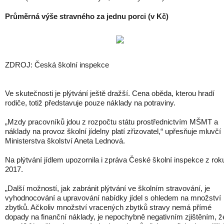
Průměrná výše stravného za jednu porci (v Kč)
ZDROJ: Česká školní inspekce
Ve skutečnosti je plýtvání ještě dražší. Cena oběda, kterou hradí
rodiče, totiž představuje pouze náklady na potraviny.
„Mzdy pracovníků jdou z rozpočtu státu prostřednictvím MŠMT a
náklady na provoz školní jídelny platí zřizovatel,“ upřesňuje mluvčí
Ministerstva školství Aneta Lednová.
Na plýtvání jídlem upozornila i zpráva České školní inspekce z rok
2017.
„Další možností, jak zabránit plýtvání ve školním stravování, je
vyhodnocování a upravování nabídky jídel s ohledem na množství
zbytků. Ačkoliv množství vracených zbytků stravy nemá přímé
dopady na finanční náklady, je nepochybně negativním zjištěním, ž