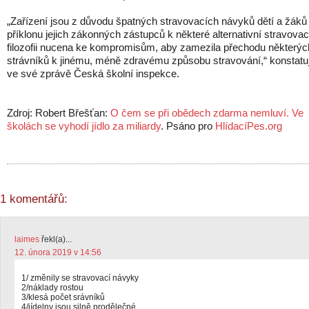
„Zařízení jsou z důvodu špatných stravovacích návyků dětí a žáků 
příklonu jejich zákonných zástupců k některé alternativní stravovac
filozofii nucena ke kompromisům, aby zamezila přechodu některýc
strávníků k jinému, méně zdravému způsobu stravování,“ konstatu
ve své zprávě Česká školní inspekce.
Zdroj: Robert Břešťan:
O čem se při obědech zdarma nemluví. Ve
školách se vyhodí jídlo za miliardy
. Psáno pro
HlídacíPes.org
1 komentářů:
laimes
řekl(a)...
12. února 2019 v 14:56
1/ změnily se stravovací návyky
2/náklady rostou
3/klesá počet srávníků
4/jídelny jsou silně prodělečné