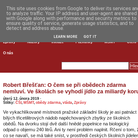
This site uses cookies from Google to deliver its services an
to analyze traffic. Your IP address and user-agent are shared
with Google along with performance and security metrics to
ensure quality of service, generate usage statistics, and to
detect and address abuse.
LEARN MORE
GOT IT
Zprávy
Názory
Inkluze
Pozvánky
MŠMT
Čtení
O nás
Robert Břešťan: O čem se při obědech zdarma
nemluví. Ve školách se vyhodí jídlo za miliardy kor
úterý 12. února 2019
·
Štítky:
ČŠI
,
MŠMT
,
obědy zdarma
,
vláda
,
Zprávy
Ve vykachlíkované místnosti pražské základní školy je asi patnáct
bílých třicetilitrových nádob napěchovaných zbytky ze školních
obědů. Na dvorku stojí dvě další hnědé popelnice na biologický
odpad o objemu 240 litrů. Ani ty není problém naplnit. Rčení o tom, 
co se navaří, se má také sníst, v prostředí českých školních jídele