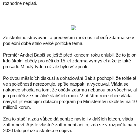
rozhodně neplatí.
Ze školního stravování a především možnosti obědů zdarma se v
poslední době stalo velké politické téma.
Premiér Andrej Babiš se ještě před koncem roku chlubil, že to je on
kdo školní obědy pro děti do 15 let zdarma vymyslel a že je také
prosadí. Minulý týden už ale bylo vše jinak.
Po dvou měsících diskusí a dohadování Babiš pochopil, že tohle t
ve společnosti nerezonuje, spíše naopak, a vycouval. Vláda se
nakonec shodla na tom, že obědy zdarma nebudou pro všechny, al
jen pro děti ze sociálně slabších rodin. V příštím roce chce vláda
navýšit již existující dotační program při Ministerstvu školství na 1
milionů korun.
Zda to stačí a zda vůbec dá peníze navíc i v dalších letech, vláda
zatím neví. A jisté vlastně zatím není ani to, zda se v rozpočtu na r
2020 tato položka skutečně objeví.