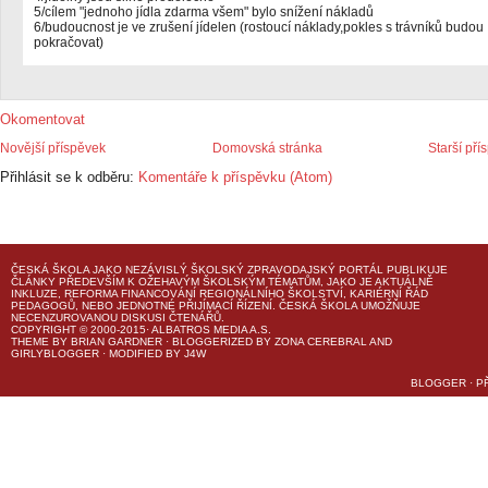
5/cílem "jednoho jídla zdarma všem" bylo snížení nákladů
6/budoucnost je ve zrušení jídelen (rostoucí náklady,pokles s trávníků budou
pokračovat)
Okomentovat
Novější příspěvek
Domovská stránka
Starší pří
Přihlásit se k odběru:
Komentáře k příspěvku (Atom)
ČESKÁ ŠKOLA
JAKO NEZÁVISLÝ ŠKOLSKÝ ZPRAVODAJSKÝ PORTÁL PUBLIKUJE
ČLÁNKY PŘEDEVŠÍM K OŽEHAVÝM ŠKOLSKÝM TÉMATŮM, JAKO JE AKTUÁLNĚ
INKLUZE, REFORMA FINANCOVÁNÍ REGIONÁLNÍHO ŠKOLSTVÍ, KARIÉRNÍ ŘÁD
PEDAGOGŮ, NEBO JEDNOTNÉ PŘIJÍMACÍ ŘÍZENÍ.
ČESKÁ ŠKOLA
UMOŽŇUJE
NECENZUROVANOU DISKUSI ČTENÁŘŮ.
COPYRIGHT © 2000-2015· ALBATROS MEDIA A.S.
THEME
BY
BRIAN GARDNER
· BLOGGERIZED BY
ZONA CEREBRAL
AND
GIRLYBLOGGER
· MODIFIED BY
J4W
BLOGGER
·
P