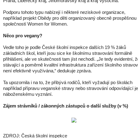
Praha, Liberecký kraj, Jihomoravský kraj a kraj Vysočina.
Podporu tohoto typu nabízejí i některé neziskové organizace,
například projekt Obědy pro děti organizovaný obecně prospěšnou
společností Women for Women.
Něco pro vegany?
Vedle toho je podle České školní inspekce dalších 19 % žáků
základních škol, kteří jsou sice ke školnímu stravování formálně
přihlášeni, ale ve skutečnosti tam jíst nechodí. „Je tedy evidentní, ž
stávající a poměrně kvalitní infrastruktura zařízení školního stravo
není efektivně využívána,“ dedukuje zpráva.
Ta upozornila i na to, že přibývá rodičů, kteří vyžadují po školách
například přípravu veganské stravy nebo stravování odpovídající je
náboženskému vyznání.
Zájem strávníků / zákonných zástupců o další služby (v %)
ZDROJ: Česká školní inspekce