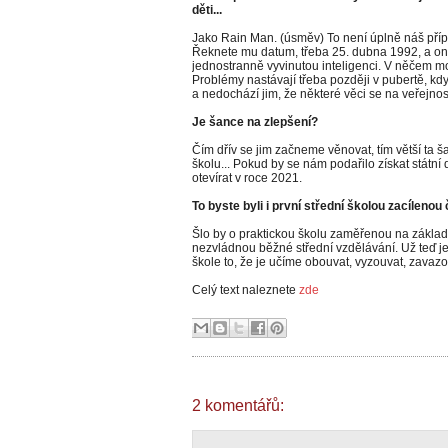
děti...
Jako Rain Man. (úsměv) To není úplně náš příp
Řeknete mu datum, třeba 25. dubna 1992, a on
jednostranně vyvinutou inteligenci. V něčem moh
Problémy nastávají třeba později v pubertě, k
a nedochází jim, že některé věci se na veřejnost
Je šance na zlepšení?
Čím dřív se jim začneme věnovat, tím větší ta š
školu... Pokud by se nám podařilo získat státní 
otevírat v roce 2021.
To byste byli i první střední školou zacílenou 
Šlo by o praktickou školu zaměřenou na základní
nezvládnou běžné střední vzdělávání. Už teď je
škole to, že je učíme obouvat, vyzouvat, zavazo
Celý text naleznete
zde
2 komentářů: