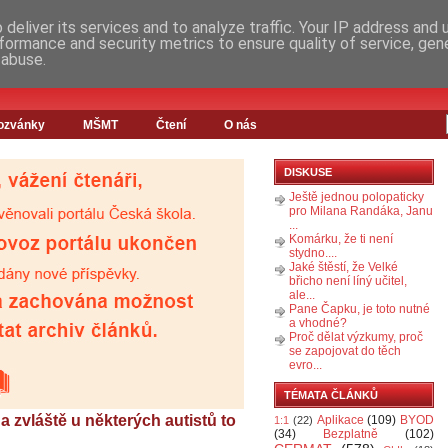
deliver its services and to analyze traffic. Your IP address and
formance and security metrics to ensure quality of service, ge
 abuse.
ozvánky
MŠMT
Čtení
O nás
DISKUSE
Ještě jednou polopaticky
pro Milana Randáka, Janu
...
Komárku, že ti není
stydno....
Jaké štěstí, že Velké
břicho není líný učitel,
ale...
Pane Čapku, je toto nutné
a vhodné?
Proč dělat výzkumy, proč
se zapojovat do těch
evro...
TÉMATA ČLÁNKŮ
 a zvláště u některých autistů to
Aplikace
(109)
BYOD
1:1
(22)
(34)
Bezplatně
(102)