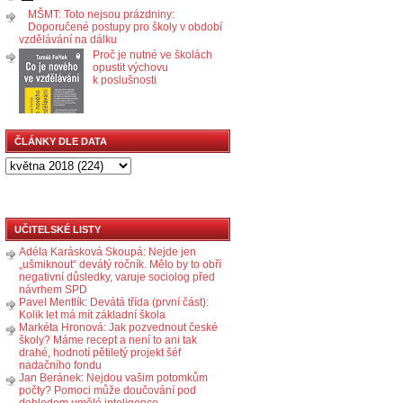
MŠMT: Toto nejsou prázdniny:
Doporučené postupy pro školy v období
vzdělávání na dálku
Proč je nutné ve školách
opustit výchovu
k poslušnosti
ČLÁNKY DLE DATA
UČITELSKÉ LISTY
Adéla Karásková Skoupá: Nejde jen
„ušmiknout“ devátý ročník. Mělo by to obří
negativní důsledky, varuje sociolog před
návrhem SPD
Pavel Mentlík: Devátá třída (první část):
Kolik let má mít základní škola
Markéta Hronová: Jak pozvednout české
školy? Máme recept a není to ani tak
drahé, hodnotí pětiletý projekt šéf
nadačního fondu
Jan Beránek: Nejdou vašim potomkům
počty? Pomoci může doučování pod
dohledem umělé inteligence