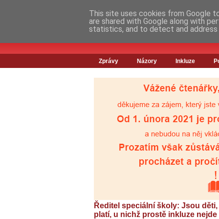
This site uses cookies from Google to 
are shared with Google along with per
statistics, and to detect and address
Zprávy
Názory
Inkluze
P
Ředitel speciální školy: Jsou děti,
platí, u nichž prostě inkluze nejde