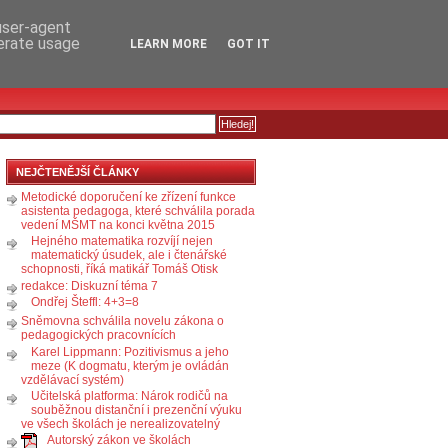
RSS
KOMENTÁŘE
 user-agent
nerate usage
LEARN MORE
GOT IT
NEJČTENĚJŠÍ ČLÁNKY
Metodické doporučení ke zřízení funkce
asistenta pedagoga, které schválila porada
vedení MŠMT na konci května 2015
Hejného matematika rozvíjí nejen
matematický úsudek, ale i čtenářské
schopnosti, říká matikář Tomáš Otisk
redakce: Diskuzní téma 7
Ondřej Šteffl: 4+3=8
Sněmovna schválila novelu zákona o
pedagogických pracovnících
Karel Lippmann: Pozitivismus a jeho
meze (K dogmatu, kterým je ovládán
vzdělávací systém)
Učitelská platforma: Nárok rodičů na
souběžnou distanční i prezenční výuku
ve všech školách je nerealizovatelný
Autorský zákon ve školách