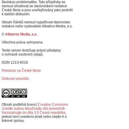
školskou problematiku. Tyto příspěvky se
nemusí shodovat se stanoviskem redakce
České školy a jsou uveřejňovány jako podnět
k dalším diskusím.
Obsah článků nemusí vyjadřovat stanovisko
redakce nebo vydavatele Albatros Media, a.s.
©
Albatros Media, a.s.
Všechna práva vyhrazena.
Tento server dodržuje právní předpisy
o ochraně osobních údajů.
ISSN 1213-6018
Reklama na České škole
Diskusní pravidla
Obsah podléhá licenci
Creative Commons
Uveďte autora-Neužívejte dílo komerčně-
Nezasahujte do díla 3.0 Česká republika
,
p
okud není uvedeno jinak nebo nejde-li o
tiskové zprávy.