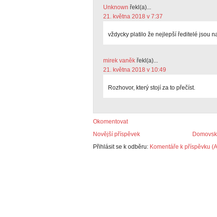
Unknown
řekl(a)...
21. května 2018 v 7:37
vždycky platilo že nejlepší ředitelé jsou 
mirek vaněk
řekl(a)...
21. května 2018 v 10:49
Rozhovor, který stojí za to přečíst.
Okomentovat
Novější příspěvek
Domovská
Přihlásit se k odběru:
Komentáře k příspěvku (