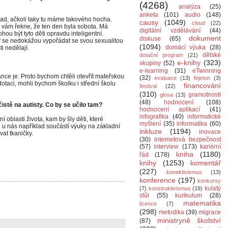
(4268)
analýza
(25)
anketa
(101)
audio
(148)
ad, ačkoli taky tu máme takového hocha.
causy
(1049)
cloud
(22)
 vám řekne, že ten den byla sobota. Má
digitální vzdělávání
(44)
ou být tyto děti opravdu inteligentní.
dokument
diskuse
(65)
dy se nedokážou vypořádat se svou sexualitou
(1094)
domácí výuka
(28)
i nedělají.
dětské
dotační program
(21)
e-knihy
(323)
skupiny
(52)
e-learning
(31)
eTwinning
ance je. Proto bychom chtěli otevřít mateřskou
(32)
evaluace
(13)
fejeton
(3)
dotaci, mohli bychom školku i střední školu
financování
festival
(22)
(310)
gramotnosti
glosa
(13)
(48)
hodnocení
(108)
čistě na autisty. Co by se učilo tam?
hodnocení aplikací
(41)
infografika
(40)
informatické
 oblasti života, kam by šly děti, které
myšlení
(35)
informatika
(60)
 u nás například součástí výuky na základní
inkluze
(1194)
inovace
vat tkaničky.
(30)
internetová bezpečnost
(57)
interview
(173)
kariérní
kniha
(1180)
řád
(178)
knihy
(1253)
komentář
(227)
konektivismus
(13)
konference
(197)
konkursy
kulatý
(7)
konstruktivismus
(19)
stůl
(55)
kurikulum
(28)
matematika
licence
(7)
(298)
metodika
(39)
migrace
ministryně školství
(87)