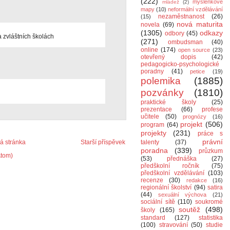
(222)
myšlenkové
mládež
(2)
mapy
(10)
neformální vzdělávání
nezaměstnanost
(26)
(15)
nová maturita
novela
(69)
(1305)
odkazy
odbory
(45)
na zvláštních školách
(271)
ombudsman
(40)
online
(174)
open source
(23)
otevřený dopis
(42)
pedagogicko-psychologické
poradny
(41)
petice
(19)
polemika
(1885)
pozvánky
(1810)
praktické školy
(25)
prezentace
(66)
profese
učitele
(50)
prognózy
(16)
projekt
(506)
program
(64)
projekty
(231)
práce s
právní
 stránka
Starší příspěvek
talenty
(37)
poradna
(339)
průzkum
Atom)
(53)
přednáška
(27)
předškolní ročník
(75)
předškolní vzdělávání
(103)
recenze
(30)
redakce
(16)
regionální školství
(94)
satira
(44)
sexuální výchova
(21)
sociální sítě
(110)
soukromé
soutěž
(498)
školy
(165)
standard
(127)
statistika
(100)
stravování
(50)
studie