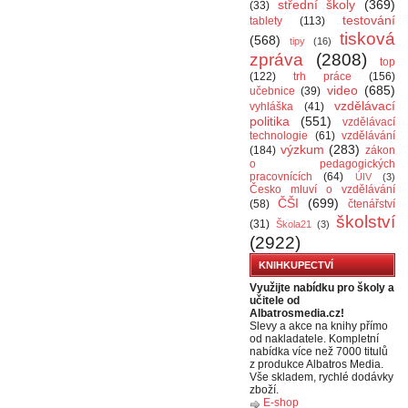
střední školy
(369)
(33)
testování
tablety
(113)
tisková
(568)
tipy
(16)
zpráva
(2808)
top
(122)
trh práce
(156)
video
(685)
učebnice
(39)
vzdělávací
vyhláška
(41)
politika
(551)
vzdělávací
technologie
(61)
vzdělávání
výzkum
(283)
(184)
zákon
o pedagogických
pracovnících
(64)
ÚIV
(3)
Česko mluví o vzdělávání
ČŠI
(699)
(58)
čtenářství
školství
(31)
Škola21
(3)
(2922)
KNIHKUPECTVÍ
Využijte nabídku pro školy a
učitele od
Albatrosmedia.cz!
Slevy a akce na knihy přímo
od nakladatele. Kompletní
nabídka více než 7000 titulů
z produkce Albatros Media.
Vše skladem, rychlé dodávky
zboží.
E-shop