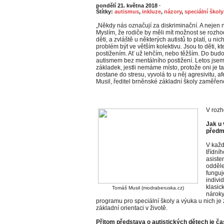
pondělí 21. května 2018
·
Štítky:
autismus
,
inkluze
,
názory
,
speciální školy
„Někdy nás označují za diskriminační. A nejen ná
Myslím, že rodiče by měli mít možnost se rozhodn
děti, a zvláště u některých autistů to platí, u ni
problém být ve větším kolektivu. Jsou to děti, 
postižením. Ať už lehčím, nebo těžším. Do budouc
autismem bez mentálního postižení. Letos jsem
základek, jestli nemáme místo, protože oni je ta
dostane do stresu, vyvolá to u něj agresivitu, 
Musil, ředitel brněnské základní školy zaměřené
V rozh
Jak u 
předmě
V každ
třídní
asiste
odděle
funguj
indivi
klasic
Tomáš Musil (modraberuska.cz)
nároky
programu pro speciální školy a výuka u nich j
základní orientaci v životě.
Přitom představa o autistických dětech je čas