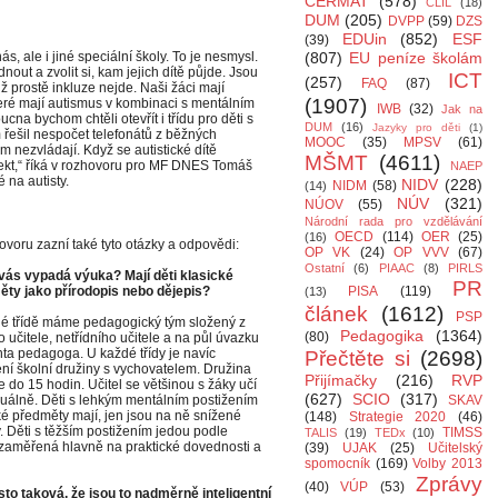
CERMAT
(578)
CLIL
(18)
DUM
(205)
DVPP
(59)
DZS
EDUin
(852)
ESF
(39)
s, ale i jiné speciální školy. To je nesmysl.
(807)
EU peníze školám
out a zvolit si, kam jejich dítě půjde. Jsou
ICT
(257)
FAQ
(87)
chž prostě inkluze nejde. Naši žáci mají
(1907)
které mají autismus v kombinaci s mentálním
IWB
(32)
Jak na
na bychom chtěli otevřít i třídu pro děti s
DUM
(16)
Jazyky pro děti
(1)
 řešil nespočet telefonátů z běžných
MOOC
(35)
MPSV
(61)
m nezvládají. Když se autistické dítě
MŠMT
(4611)
afekt,“ říká v rozhovoru pro MF DNES Tomáš
NAEP
 na autisty.
NIDV
(228)
NIDM
(58)
(14)
NÚV
(321)
NÚOV
(55)
Národní rada pro vzdělávání
OECD
(114)
OER
(25)
(16)
ovoru zazní také tyto otázky a odpovědi:
OP VK
(24)
OP VVV
(67)
Ostatní
(6)
PIAAC
(8)
PIRLS
vás vypadá výuka? Mají děti klasické
PR
ty jako přírodopis nebo dějepis?
PISA
(119)
(13)
článek
(1612)
PSP
é třídě máme pedagogický tým složený z
Pedagogika
(1364)
(80)
ho učitele, netřídního učitele a na půl úvazku
nta pedagoga. U každé třídy je navíc
Přečtěte si
(2698)
ní školní družiny s vychovatelem. Družina
Přijímačky
(216)
RVP
e do 15 hodin. Učitel se většinou s žáky učí
(627)
SCIO
(317)
duálně. Děti s lehkým mentálním postižením
SKAV
ké předměty mají, jen jsou na ně snížené
(148)
Strategie 2020
(46)
. Děti s těžším postižením jedou podle
TIMSS
TALIS
(19)
TEDx
(10)
e zaměřená hlavně na praktické dovednosti a
(39)
UJAK
(25)
Učitelský
spomocník
(169)
Volby 2013
Zprávy
(40)
VÚP
(53)
to taková, že jsou to nadměrně inteligentní