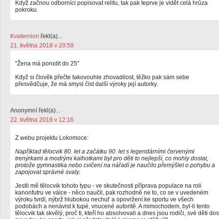
Když začnou odborníci popisovat relitu, tak pak teprve je vidět celá hrůza
pokroku.
Kvaternion
řekl(a)...
21. května 2018 v 20:59
"Žena má porodit do 25"
Když si člověk přečte takovouhle zhovadilost, těžko pak sám sebe
přesvědčuje, že má smysl číst další výroky její autorky.
Anonymní řekl(a)...
22. května 2018 v 12:16
Z webu projektu Lokomoce:
Například tělocvik 80. let a začátku 90. let s legendárními červenými
trenýrkami a modrými kalhotkami byl pro děti to nejlepší, co mohly dostat,
protože gymnastika nebo cvičení na nářadí je naučilo přemýšlet o pohybu a
zapojovat správné svaly.
Jestli mě tělocvik tohoto typu - ve skutečnosti příprava populace na roli
kanonfutru ve válce - něco naučil, pak rozhodně ne to, co se v uvedeném
výroku tvrdí, nýbrž hlubokou nechuť a opovržení ke sportu ve všech
podobách a nenávist k tupé, vnucené autoritě. A mimochodem, byl-li tento
tělocvik tak skvělý, proč ti, kteří ho absolvovali a dnes jsou rodiči, své děti dos