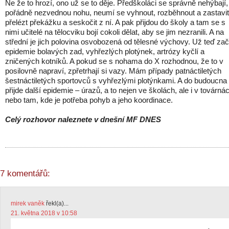
Ne že to hrozí, ono už se to děje. Předškoláci se správně nehýbají,
pořádně nezvednou nohu, neumí se vyhnout, rozběhnout a zastavit
přelézt překážku a seskočit z ní. A pak přijdou do školy a tam se s
nimi učitelé na tělocviku bojí cokoli dělat, aby se jim nezranili. A na
střední je jich polovina osvobozená od tělesné výchovy. Už teď za
epidemie bolavých zad, vyhřezlých plotýnek, artrózy kyčlí a
zničených kotníků. A pokud se s nohama do X rozhodnou, že to v
posilovně napraví, zpřetrhají si vazy. Mám případy patnáctiletých
šestnáctiletých sportovců s vyhřezlými plotýnkami. A do budoucna
přijde další epidemie – úrazů, a to nejen ve školách, ale i v továrná
nebo tam, kde je potřeba pohyb a jeho koordinace.
Celý rozhovor naleznete v dnešní MF DNES
7 komentářů:
mirek vaněk
řekl(a)...
21. května 2018 v 10:58