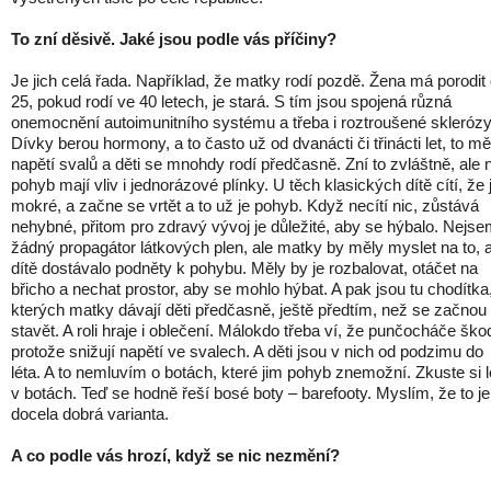
To zní děsivě. Jaké jsou podle vás příčiny?
Je jich celá řada. Například, že matky rodí pozdě. Žena má porodit
25, pokud rodí ve 40 letech, je stará. S tím jsou spojená různá
onemocnění autoimunitního systému a třeba i roztroušené sklerózy
Dívky berou hormony, a to často už od dvanácti či třinácti let, to mě
napětí svalů a děti se mnohdy rodí předčasně. Zní to zvláštně, ale 
pohyb mají vliv i jednorázové plínky. U těch klasických dítě cítí, že 
mokré, a začne se vrtět a to už je pohyb. Když necítí nic, zůstává
nehybné, přitom pro zdravý vývoj je důležité, aby se hýbalo. Nejs
žádný propagátor látkových plen, ale matky by měly myslet na to, 
dítě dostávalo podněty k pohybu. Měly by je rozbalovat, otáčet na
břicho a nechat prostor, aby se mohlo hýbat. A pak jsou tu chodítka
kterých matky dávají děti předčasně, ještě předtím, než se začnou
stavět. A roli hraje i oblečení. Málokdo třeba ví, že punčocháče škod
protože snižují napětí ve svalech. A děti jsou v nich od podzimu do
léta. A to nemluvím o botách, které jim pohyb znemožní. Zkuste si l
v botách. Teď se hodně řeší bosé boty – barefooty. Myslím, že to je
docela dobrá varianta.
A co podle vás hrozí, když se nic nezmění?