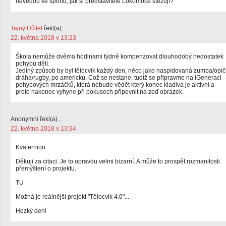
nevedou ke sportu, jak si představitelé Lokomoce stěžují?
Tajný Učitel
řekl(a)...
22. května 2018 v 13:23
Škola nemůže dvěma hodinami týdně kompenzovat dlouhodobý nedostatek
pohybu dětí.
Jediný způsob by byl tělocvik každý den, něco jako naspídovaná zumba/opič
dráha/rugby, po americku. Což se nestane, tudíž se připravme na iGeneraci
pohybových mrzáčků, která nebude vědět který konec kladiva je aktivní a
proto nakonec vyhyne při pokusech připevnit na zeď obrázek.
Anonymní řekl(a)...
22. května 2018 v 13:34
Kvaternion
Děkuji za citaci. Je to opravdu velmi bizarní. A může to prospět rozmanitosti
přemýšlení o projektu.
TU
Možná je reálnější projekt "Tělocvik 4.0"...
Hezký den!