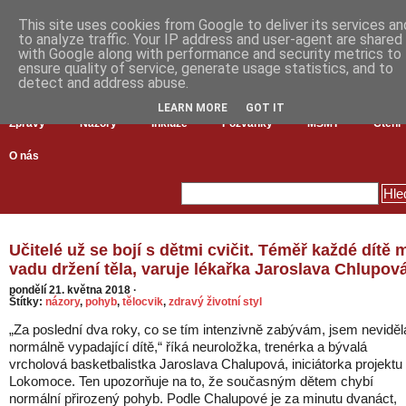
This site uses cookies from Google to deliver its services an
to analyze traffic. Your IP address and user-agent are shared
with Google along with performance and security metrics to
ensure quality of service, generate usage statistics, and to
detect and address abuse.
LEARN MORE
GOT IT
Zprávy
Názory
Inkluze
Pozvánky
MŠMT
Čtení
O nás
Učitelé už se bojí s dětmi cvičit. Téměř každé dítě 
vadu držení těla, varuje lékařka Jaroslava Chlupová
pondělí 21. května 2018
·
Štítky:
názory
,
pohyb
,
tělocvik
,
zdravý životní styl
„Za poslední dva roky, co se tím intenzivně zabývám, jsem neviděl
normálně vypadající dítě,“ říká neuroložka, trenérka a bývalá
vrcholová basketbalistka Jaroslava Chalupová, iniciátorka projektu
Lokomoce. Ten upozorňuje na to, že současným dětem chybí
normální přirozený pohyb. Podle Chalupové je za minutu dvanáct,