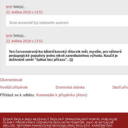
tyrjir
řekl(a)...
22. května 2018 v 13:51
Tento komentář byl odstraněn autorem.
tyrjir
řekl(a)...
22. května 2018 v 13:51
Ten červenotrenýrko bílotričkovský tělocvik měl, myslím, pro některé
pedagogické populisty jednu nikoli zanedbatelnou výhodu. Naučil je
doživotně umět "šplhat bez přírazu". :)))
Okomentovat
Novější příspěvek
Domovská stránka
Starší pří
Přihlásit se k odběru:
Komentáře k příspěvku (Atom)
ČESKÁ ŠKOLA
JAKO NEZÁVISLÝ ŠKOLSKÝ ZPRAVODAJSKÝ PORTÁL PUBLIKUJE
ČLÁNKY PŘEDEVŠÍM K OŽEHAVÝM ŠKOLSKÝM TÉMATŮM, JAKO JE AKTUÁLNĚ
INKLUZE, REFORMA FINANCOVÁNÍ REGIONÁLNÍHO ŠKOLSTVÍ, KARIÉRNÍ ŘÁD