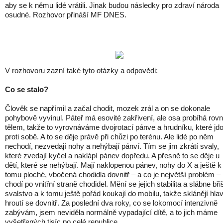
aby se k němu lidé vrátili. Jinak budou následky pro zdraví národa
osudné. Rozhovor přináší MF DNES.
V rozhovoru zazní také tyto otázky a odpovědi:
Co se stalo?
Člověk se napřímil a začal chodit, mozek zrál a on se dokonale
pohybově vyvinul. Páteř má esovité zakřivení, ale osa probíhá rov
tělem, takže to vyrovnáváme dvojrotací pánve a hrudníku, které jd
proti sobě. A to se děje právě při chůzi po terénu. Ale lidé po něm
nechodí, nezvedají nohy a nehýbají pánví. Tím se jim zkrátí svaly,
které zvedají kyčel a naklápí pánev dopředu. A přesně to se děje u
dětí, které se nehýbají. Mají naklopenou pánev, nohy do X a ještě k
tomu ploché, vbočená chodidla dovnitř – a co je největší problém –
chodí po vnitřní straně chodidel. Mění se jejich stabilita a slábne bři
svalstvo a k tomu ještě pořád koukají do mobilu, takže sklánějí hla
hroutí se dovnitř. Za poslední dva roky, co se lokomocí intenzivně
zabývám, jsem neviděla normálně vypadající dítě, a to jich máme
vyšetřených tisíc po celé republice.