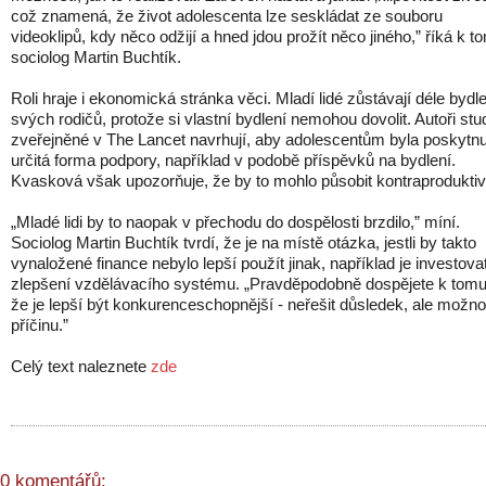
což znamená, že život adolescenta lze seskládat ze souboru
videoklipů, kdy něco odžijí a hned jdou prožít něco jiného,” říká k t
sociolog Martin Buchtík.
Roli hraje i ekonomická stránka věci. Mladí lidé zůstávají déle bydle
svých rodičů, protože si vlastní bydlení nemohou dovolit. Autoři stu
zveřejněné v The Lancet navrhují, aby adolescentům byla poskytn
určitá forma podpory, například v podobě příspěvků na bydlení.
Kvasková však upozorňuje, že by to mohlo působit kontraproduktiv
„Mladé lidi by to naopak v přechodu do dospělosti brzdilo,” míní.
Sociolog Martin Buchtík tvrdí, že je na místě otázka, jestli by takto
vynaložené finance nebylo lepší použít jinak, například je investova
zlepšení vzdělávacího systému. „Pravděpodobně dospějete k tomu
že je lepší být konkurenceschopnější - neřešit důsledek, ale možn
příčinu.”
Celý text naleznete
zde
0 komentářů: