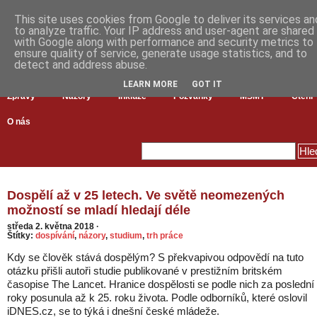
This site uses cookies from Google to deliver its services an
to analyze traffic. Your IP address and user-agent are shared
with Google along with performance and security metrics to
ensure quality of service, generate usage statistics, and to
detect and address abuse.
LEARN MORE
GOT IT
Zprávy
Názory
Inkluze
Pozvánky
MŠMT
Čtení
O nás
Dospělí až v 25 letech. Ve světě neomezených
možností se mladí hledají déle
středa 2. května 2018
·
Štítky:
dospívání
,
názory
,
studium
,
trh práce
Kdy se člověk stává dospělým? S překvapivou odpovědí na tuto
otázku přišli autoři studie publikované v prestižním britském
časopise The Lancet. Hranice dospělosti se podle nich za poslední
roky posunula až k 25. roku života. Podle odborníků, které oslovil
iDNES.cz, se to týká i dnešní české mládeže.