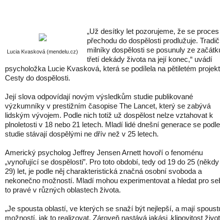
„Už desítky let pozorujeme, že se proces
přechodu do dospělosti prodlužuje. Tradič
milníky dospělosti se posunuly ze začátk
Lucia Kvasková (mendelu.cz)
třetí dekády života na její konec,“ uvádí
psycholožka Lucie Kvasková, která se podílela na pětiletém projek
Cesty do dospělosti.
Její slova odpovídají novým výsledkům studie publikované
výzkumníky v prestižním časopise The Lancet, který se zabývá
lidským vývojem. Podle nich totiž už dospělost nelze vztahovat k
plnoletosti v 18 nebo 21 letech. Mladí lidé dnešní generace se podle
studie stávají dospělými ne dřív než v 25 letech.
Americký psycholog Jeffrey Jensen Arnett hovoří o fenoménu
„vynořující se dospělosti”. Pro toto období, tedy od 19 do 25 (někdy 
29) let, je podle něj charakteristická značná osobní svoboda a
nekonečno možností. Mladí mohou experimentovat a hledat pro se
to pravé v různých oblastech života.
„Je spousta oblastí, ve kterých se snaží být nejlepší, a mají spoust
možností, jak to realizovat. Zároveň nastává jakási ‚klipovitost život