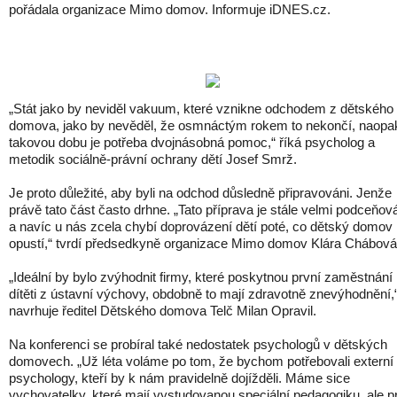
pořádala organizace Mimo domov. Informuje iDNES.cz.
„Stát jako by neviděl vakuum, které vznikne odchodem z dětského
domova, jako by nevěděl, že osmnáctým rokem to nekončí, naopak
takovou dobu je potřeba dvojnásobná pomoc,“ říká psycholog a
metodik sociálně-právní ochrany dětí Josef Smrž.
Je proto důležité, aby byli na odchod důsledně připravováni. Jenže
právě tato část často drhne. „Tato příprava je stále velmi podceňov
a navíc u nás zcela chybí doprovázení dětí poté, co dětský domov
opustí,“ tvrdí předsedkyně organizace Mimo domov Klára Chábová
„Ideální by bylo zvýhodnit firmy, které poskytnou první zaměstnání
dítěti z ústavní výchovy, obdobně to mají zdravotně znevýhodnění,
navrhuje ředitel Dětského domova Telč Milan Opravil.
Na konferenci se probíral také nedostatek psychologů v dětských
domovech. „Už léta voláme po tom, že bychom potřebovali externí
psychology, kteří by k nám pravidelně dojížděli. Máme sice
vychovatelky, které mají vystudovanou speciální pedagogiku, ale p