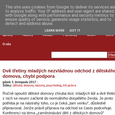
This site uses cookies from Google to deliver its services an
to analyze traffic. Your IP address and user-agent are shared
with Google along with performance and security metrics to
ensure quality of service, generate usage statistics, and to
detect and address abuse.
LEARN MORE
GOT IT
Zprávy
Názory
Inkluze
Pozvánky
MŠMT
Čtení
O nás
Dvě třetiny mladých nezvládnou odchod z dětskéh
domova, chybí podpora
pátek 3. listopadu 2017
·
Štítky:
dětský domov
,
názory
,
psycholog
,
trh práce
Ročně opouští dětské domovy zhruba tisíc mladých lidí a dvě třeti
z nich se neumí začlenit do normálního dospělého života. Je proto
potřeba je na nástrahy toho, co je čeká „tam venku“, důsledně
připravovat. Jenže právě příprava na odchod se často podceňuje.
Konferenci na téma „zaměstnávání dětí z dětských domovů“