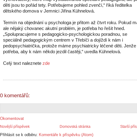
děti jsou to pořád tety. Potřebujeme pohled zvenčí,“ říká ředitelka
dětského domova v Jemnici Jiřina Kühnelová.
Termín na objednání u psychologa je přitom až čtvrt roku. Pokud m
ale nějaký chovanec akutní problém, je potřeba ho řešit hned.
„Spolupracujeme s pedagogicko-psychologickou poradnou, se
speciálně pedagogickým centrem v Třebíči a dojíždí k nám i
pedopsychiatrička, protože máme psychiatricky léčené děti. Jenže 
potřeba, aby k nám někdo jezdil častěji,“ uvedla Kühnelová.
Celý text naleznete
zde
0 komentářů:
Okomentovat
Novější příspěvek
Domovská stránka
Starší pří
Přihlásit se k odběru:
Komentáře k příspěvku (Atom)