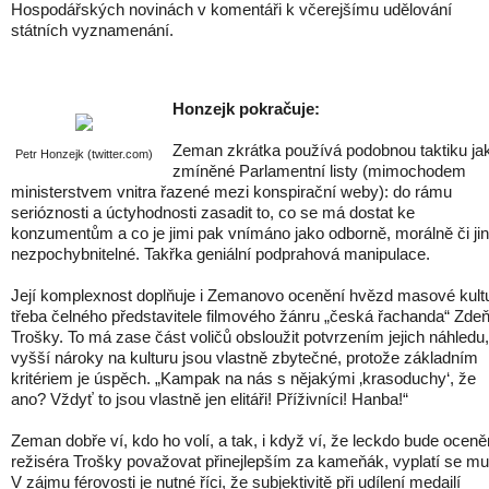
Hospodářských novinách v komentáři k včerejšímu udělování
státních vyznamenání.
Honzejk pokračuje:
Zeman zkrátka používá podobnou taktiku ja
Petr Honzejk (twitter.com)
zmíněné Parlamentní listy (mimochodem
ministerstvem vnitra řazené mezi konspirační weby): do rámu
serióznosti a úctyhodnosti zasadit to, co se má dostat ke
konzumentům a co je jimi pak vnímáno jako odborně, morálně či ji
nezpochybnitelné. Takřka geniální podprahová manipulace.
Její komplexnost doplňuje i Zemanovo ocenění hvězd masové kultu
třeba čelného představitele filmového žánru „česká řachanda“ Zde
Trošky. To má zase část voličů obsloužit potvrzením jejich náhledu
vyšší nároky na kulturu jsou vlastně zbytečné, protože základním
kritériem je úspěch. „Kampak na nás s nějakými ‚krasoduchy‘, že
ano? Vždyť to jsou vlastně jen elitáři! Příživníci! Hanba!“
Zeman dobře ví, kdo ho volí, a tak, i když ví, že leckdo bude oceně
režiséra Trošky považovat přinejlepším za kameňák, vyplatí se mu 
V zájmu férovosti je nutné říci, že subjektivitě při udílení medailí