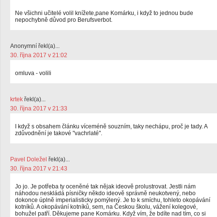
Ne všichni učitelé volil knížete,pane Komárku, i když to jednou bude
nepochybně důvod pro Berufsverbot.
Anonymní řekl(a)...
30. října 2017 v 21:02
omluva - volili
krtek
řekl(a)...
30. října 2017 v 21:33
I když s obsahem článku víceméně souzním, taky nechápu, proč je tady. A
zdůvodnění je takové "vachrlaté".
Pavel Doležel
řekl(a)...
30. října 2017 v 21:43
Jo jo. Je potřeba ty oceněné tak nějak ideově prolustrovat. Jestli nám
náhodou neskládá písničky někdo ideově správně neukotvený, nebo
dokonce úplně imperialisticky pomýlený. Je to k smíchu, tohleto okopávání
kotníků. A okopávání kotníků, sem, na Českou školu, vážení kolegové,
bohužel patří. Děkujeme pane Komárku. Když vím, že bdíte nad tím, co si