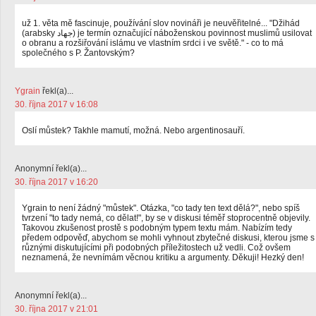
už 1. věta mě fascinuje, používání slov novináři je neuvěřitelné... "Džihád
(arabsky جهاد‎‎) je termín označující náboženskou povinnost muslimů usilovat
o obranu a rozšiřování islámu ve vlastním srdci i ve světě." - co to má
společného s P. Žantovským?
Ygrain
řekl(a)...
30. října 2017 v 16:08
Oslí můstek? Takhle mamutí, možná. Nebo argentinosauří.
Anonymní řekl(a)...
30. října 2017 v 16:20
Ygrain to není žádný "můstek". Otázka, "co tady ten text dělá?", nebo spíš
tvrzení "to tady nemá, co dělat!", by se v diskusi téměř stoprocentně objevily.
Takovou zkušenost prostě s podobným typem textu mám. Nabízím tedy
předem odpověď, abychom se mohli vyhnout zbytečné diskusi, kterou jsme s
různými diskutujícími při podobných příležitostech už vedli. Což ovšem
neznamená, že nevnímám věcnou kritiku a argumenty. Děkuji! Hezký den!
Anonymní řekl(a)...
30. října 2017 v 21:01