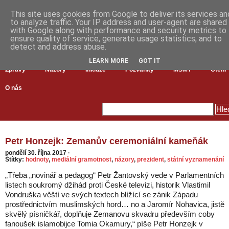
This site uses cookies from Google to deliver its services an
to analyze traffic. Your IP address and user-agent are shared
with Google along with performance and security metrics to
ensure quality of service, generate usage statistics, and to
detect and address abuse.
LEARN MORE
GOT IT
Zprávy
Názory
Inkluze
Pozvánky
MŠMT
Čtení
O nás
Petr Honzejk: Zemanův ceremoniální kameňák
pondělí 30. října 2017
·
Štítky:
hodnoty
,
mediální gramotnost
,
názory
,
prezident
,
státní vyznamenání
„Třeba „novinář a pedagog“ Petr Žantovský vede v Parlamentních
listech soukromý džihád proti České televizi, historik Vlastimil
Vondruška věští ve svých textech blížící se zánik Západu
prostřednictvím muslimských hord… no a Jaromír Nohavica, jistě
skvělý písničkář, doplňuje Zemanovu skvadru především coby
fanoušek islamobijce Tomia Okamury,“ píše Petr Honzejk v