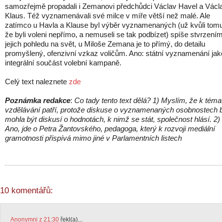
samozřejmě propadali i Zemanovi předchůdci Václav Havel a Václ
Klaus. Též vyznamenávali své milce v míře větší než malé. Ale
zatímco u Havla a Klause byl výběr vyznamenaných (už kvůli tom
že byli voleni nepřímo, a nemuseli se tak podbízet) spíše stvrzení
jejich pohledu na svět, u Miloše Zemana je to přímý, do detailu
promyšlený, ofenzivní vzkaz voličům. Ano: státní vyznamenání jak
integrální součást volební kampaně.
Celý text naleznete
zde
Poznámka redakce
:
Co tady tento text dělá? 1) Myslím, že k téma
vzdělávání patří, protože diskuse o vyznamenaných osobnostech 
mohla být diskusí o hodnotách, k nimž se stát, společnost hlásí. 2)
Ano, jde o Petra Žantovského, pedagoga, který k rozvoji mediální
gramotnosti přispívá mimo jiné v Parlamentních listech
10 komentářů:
Anonymni z 21:30
řekl(a)...