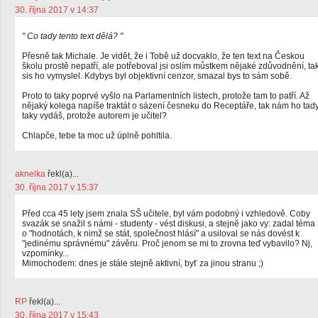
30. října 2017 v 14:37
" Co tady tento text dělá? "
Přesně tak Michale. Je vidět, že i Tobě už docvaklo, že ten text na Českou
školu prostě nepatří, ale potřeboval jsi oslím můstkem nějaké zdůvodnění, ta
sis ho vymyslel. Kdybys byl objektivní cenzor, smazal bys to sám sobě.
Proto to taky poprvé vyšlo na Parlamentních listech, protože tam to patří. Až
nějaký kolega napíše traktát o sázení česneku do Receptáře, tak nám ho tad
taky vydáš, protože autorem je učitel?
Chlapče, tebe ta moc už úplně pohltila.
aknelka
řekl(a)...
30. října 2017 v 15:37
Před cca 45 lety jsem znala SŠ učitele, byl vám podobný i vzhledově. Coby
svazák se snažil s námi - studenty - vést diskusi, a stejně jako vy: zadal téma
o "hodnotách, k nimž se stát, společnost hlásí" a usiloval se nás dovést k
"jedinému správnému" závěru. Proč jenom se mi to zrovna teď vybavilo? Nj,
vzpomínky...
Mimochodem: dnes je stále stejně aktivní, byť za jinou stranu ;)
RP
řekl(a)...
30. října 2017 v 15:43