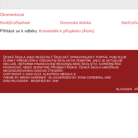
Okomentovat
Novější příspěvek
Domovská stránka
Starší pří
Přihlásit se k odběru:
Komentáře k příspěvku (Atom)
ČESKÁ ŠKOLA
JAKO NEZÁVISLÝ ŠKOLSKÝ ZPRAVODAJSKÝ PORTÁL PUBLIKUJE
ČLÁNKY PŘEDEVŠÍM K OŽEHAVÝM ŠKOLSKÝM TÉMATŮM, JAKO JE AKTUÁLNĚ
INKLUZE, REFORMA FINANCOVÁNÍ REGIONÁLNÍHO ŠKOLSTVÍ, KARIÉRNÍ ŘÁD
PEDAGOGŮ, NEBO JEDNOTNÉ PŘIJÍMACÍ ŘÍZENÍ.
ČESKÁ ŠKOLA
UMOŽŇUJE
NECENZUROVANOU DISKUSI ČTENÁŘŮ.
COPYRIGHT © 2000-2015· ALBATROS MEDIA A.S.
THEME
BY
BRIAN GARDNER
· BLOGGERIZED BY
ZONA CEREBRAL
AND
GIRLYBLOGGER
· MODIFIED BY
J4W
BLOGGER
·
P