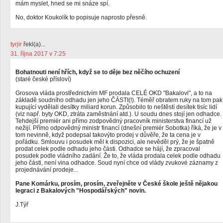
mám myslet, hned se mi snáze spí.
No, doktor Koukolík to popisuje naprosto přesně.
tyrjir
řekl(a)...
31. října 2017 v 7:25
Bohatnouti není hřích, když se to děje bez něčího ochuzení
(staré české přísloví)
Grosova vláda prostřednictvím MF prodala CELÉ OKD "Bakalovi", a to na
základě soudního odhadu jen jeho ČÁSTI(!). Téměř obratem ruky na tom pak
kupující vydělali desítky miliard korun. Způsobilo to neštěstí desítek tisíc lidí
(viz např. byty OKD, ztráta zaměstnání atd.). U soudu dnes stojí jen odhadce.
Tehdejší premiér ani přímo zodpovědný pracovník ministerstva financí už
nežijí. Přímo odpovědný ministr financí (dnešní premiér Sobotka) říká, že je v
tom nevinně, když podepsal takovýto prodej v důvěře, že ta cena je v
pořádku. Smlouvu i posudek měl k dispozici, ale nevěděl prý, že je špatně
prodat celek podle odhadu jeho části. Odhadce se hájí, že zpracoval
posudek podle vládního zadání. Že to, že vláda prodala celek podle odhadu
jeho části, není vina odhadce. Soud nyní chce od vlády zvukové záznamy z
projednávání prodeje...
Pane Komárku, prosím, prosím, zveřejněte v České škole ještě nějakou
legraci z Bakalových "Hospodářských" novin.
J.Týř