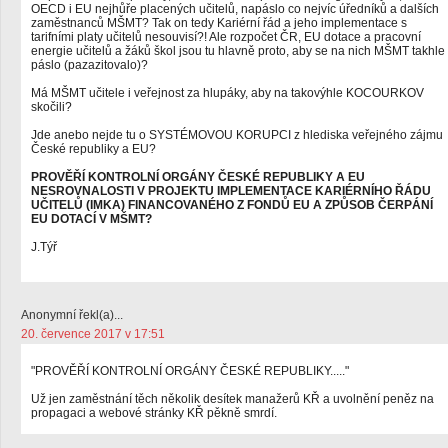
OECD i EU nejhůře placených učitelů, napáslo co nejvíc úředníků a dalších
zaměstnanců MŠMT? Tak on tedy Kariérní řád a jeho implementace s
tarifními platy učitelů nesouvisí?! Ale rozpočet ČR, EU dotace a pracovní
energie učitelů a žáků škol jsou tu hlavně proto, aby se na nich MŠMT takhle
páslo (pazazitovalo)?
Má MŠMT učitele i veřejnost za hlupáky, aby na takovýhle KOCOURKOV
skočili?
Jde anebo nejde tu o SYSTÉMOVOU KORUPCI z hlediska veřejného zájmu
České republiky a EU?
PROVĚŘÍ KONTROLNÍ ORGÁNY ČESKÉ REPUBLIKY A EU
NESROVNALOSTI V PROJEKTU IMPLEMENTACE KARIÉRNÍHO ŘÁDU
UČITELŮ (IMKA) FINANCOVANÉHO Z FONDŮ EU A ZPŮSOB ČERPÁNÍ
EU DOTACÍ V MŠMT?
J.Týř
Anonymní řekl(a)...
20. července 2017 v 17:51
"PROVĚŘÍ KONTROLNÍ ORGÁNY ČESKÉ REPUBLIKY....."
Už jen zaměstnání těch několik desítek manažerů KŘ a uvolnění peněz na
propagaci a webové stránky KŘ pěkně smrdí.