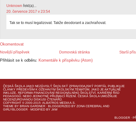
Unknown
řekl(a)...
20. července 2017 v 23:54
Tak se to musí legalizovat. Takže deodorant a zachraňovat.
Okomentovat
Novější příspěvek
Domovská stránka
Starší pří
Přihlásit se k odběru:
Komentáře k příspěvku (Atom)
ČESKÁ ŠKOLA
JAKO NEZÁVISLÝ ŠKOLSKÝ ZPRAVODAJSKÝ PORTÁL PUBLIKUJE
ČLÁNKY PŘEDEVŠÍM K OŽEHAVÝM ŠKOLSKÝM TÉMATŮM, JAKO JE AKTUÁLNĚ
INKLUZE, REFORMA FINANCOVÁNÍ REGIONÁLNÍHO ŠKOLSTVÍ, KARIÉRNÍ ŘÁD
PEDAGOGŮ, NEBO JEDNOTNÉ PŘIJÍMACÍ ŘÍZENÍ.
ČESKÁ ŠKOLA
UMOŽŇUJE
NECENZUROVANOU DISKUSI ČTENÁŘŮ.
COPYRIGHT © 2000-2015· ALBATROS MEDIA A.S.
THEME
BY
BRIAN GARDNER
· BLOGGERIZED BY
ZONA CEREBRAL
AND
GIRLYBLOGGER
· MODIFIED BY
J4W
BLOGGER
·
P