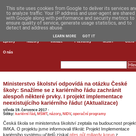
This site uses cookies from Google to deliver its services an
to analyze traffic. Your IP address and user-agent are shared
with Google along with performance and security metrics to
ensure quality of service, generate usage statistics, and to
detect and address abuse.
LEARN MORE
GOT IT
Zprávy
Názory
Inkluze
Pozvánky
MŠMT
Čtení
O nás
Ministerstvo školství odpovídá na otázku České
školy: Snažíme se z kariérního řádu zachránit
alespoň některé prvky. I projekt implementace
neexistujícího kariérního řádu! (Aktualizace)
středa 19. července 2017
·
Štítky:
kariérní řád
,
MŠMT
,
názory
,
NIDV
,
operační programy
Česká škola se ministerstva školství zeptala na budoucnost projek
IMKA. O projektu jsme informovali třikrát: Projekt Implementace
kariérního systému učitelů získal
přes půl miliardy korun
z