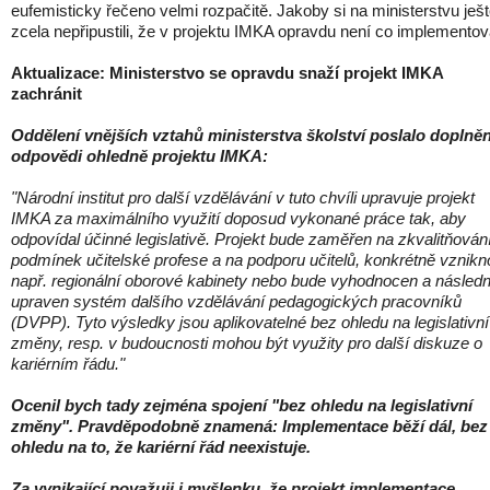
eufemisticky řečeno velmi rozpačitě. Jakoby si na ministerstvu ješ
zcela nepřipustili, že v projektu IMKA opravdu není co implementov
Aktualizace: Ministerstvo se opravdu snaží projekt IMKA
zachránit
Oddělení vnějších vztahů ministerstva školství poslalo doplněn
odpovědi ohledně projektu IMKA:
"Národní institut pro další vzdělávání v tuto chvíli upravuje projekt
IMKA za maximálního využití doposud vykonané práce tak, aby
odpovídal účinné legislativě. Projekt bude zaměřen na zkvalitňován
podmínek učitelské profese a na podporu učitelů, konkrétně vznikn
např. regionální oborové kabinety nebo bude vyhodnocen a násled
upraven systém dalšího vzdělávání pedagogických pracovníků
(DVPP). Tyto výsledky jsou aplikovatelné bez ohledu na legislativní
změny, resp. v budoucnosti mohou být využity pro další diskuze o
kariérním řádu."
Ocenil bych tady zejména spojení "bez ohledu na legislativní
změny". Pravděpodobně znamená: Implementace běží dál, bez
ohledu na to, že kariérní řád neexistuje.
Za vynikající považuji i myšlenku, že projekt implementace