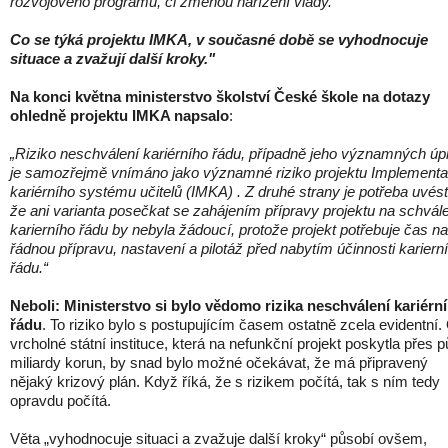
rozvojového programu, či změnou nařízení vlády.
Co se týká projektu IMKA, v současné době se vyhodnocuje
situace a zvažují další kroky."
Na konci května ministerstvo školství České škole na dotazy
ohledně projektu IMKA napsalo
:
„Riziko neschválení kariérního řádu, případně jeho významných úp
je samozřejmě vnímáno jako významné riziko projektu Implement
kariérního systému učitelů (IMKA) . Z druhé strany je potřeba uvést
že ani varianta posečkat se zahájením přípravy projektu na schvál
karierního řádu by nebyla žádoucí, protože projekt potřebuje čas na
řádnou přípravu, nastavení a pilotáž před nabytím účinnosti kariern
řádu.“
Neboli: Ministerstvo si bylo vědomo rizika neschválení kariérn
řádu
. To riziko bylo s postupujícím časem ostatně zcela evidentní.
vrcholné státní instituce, která na nefunkční projekt poskytla přes p
miliardy korun, by snad bylo možné očekávat, že má připravený
nějaký krizový plán. Když říká, že s rizikem počítá, tak s ním tedy
opravdu počítá.
Věta „vyhodnocuje situaci a zvažuje další kroky“ působí ovšem,