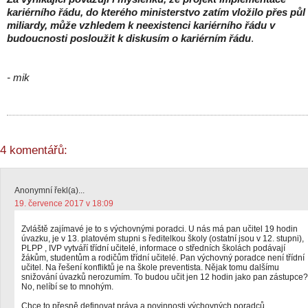
kariérního řádu, do kterého ministerstvo zatím vložilo přes půl
miliardy, může vzhledem k neexistenci kariérního řádu v
budoucnosti posloužit k diskusím o kariérním řádu
.
- mik
4 komentářů:
Anonymní řekl(a)...
19. července 2017 v 18:09
Zvláště zajímavé je to s výchovnými poradci. U nás má pan učitel 19 hodin
úvazku, je v 13. platovém stupni s ředitelkou školy (ostatní jsou v 12. stupni),
PLPP , IVP vytváří třídní učitelé, informace o středních školách podávají
žákům, studentům a rodičům třídní učitelé. Pan výchovný poradce není třídní
učitel. Na řešení konfliktů je na škole preventista. Nějak tomu dalšímu
snižování úvazků nerozumím. To budou učit jen 12 hodin jako pan zástupce?
No, nelíbí se to mnohým.
Chce to přesně definovat práva a povinnosti výchovných poradců.