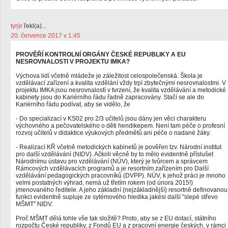
tyrjir
řekl(a)...
20. července 2017 v 1:45
PROVĚŘÍ KONTROLNÍ ORGÁNY ČESKÉ REPUBLIKY A EU
NESROVNALOSTI V PROJEKTU IMKA?
Výchova lidí včetně mládeže je záležitost celospolečenská. Škola je
vzdělávací zařízení a kvalita vzdělání vždy trpí zbytečnými nesrovnalostmi. V
projektu IMKA jsou nesrovnalostí v tvrzení, že kvalita vzdělávání a metodické
kabinety jsou do Kariérního řádu řadně zapracovány. Stačí se ale do
Kariérního řádu podívat, aby se vidělo, že
- Do specializací v KS02 pro 2/3 učitelů jsou dány jen věci charakteru
výchovného a pečovatelského o děti hendikepem. Není tam péče o profesní
rozvoj učitelů v didaktice výukových předmětů ani péče o nadané žáky.
- Realizací KŘ včetně metodických kabinetů je pověřen tzv. Národní institut
pro další vzdělávání (NIDV). Ačkoli věcně by to mělo evidentně příslušet
Národnímu ústavu pro vzdělávání (NÚV), který je tvůrcem a správcem
Rámcových vzdělávacích programů a je resortním zařízením pro Další
vzdělávání pedagogických pracovníků (DVPP). NÚV, k jehož práci je mnoho
velmi postatných výhrad, nemá už třetím rokem (od února 2015!)
jmenovaného ředitele. A jeho základní (nejzákladnější) resortně definovanou
funkci evidentně supluje ze sytémového hledika jakési další "slepé střevo
MŠMT" NIDV.
Proč MŠMT dělá tohle vše tak složitě? Proto, aby se z EU dotací, státního
rozpočtu České republiky, z Fondů EU a z pracovní energie českých, v rámci