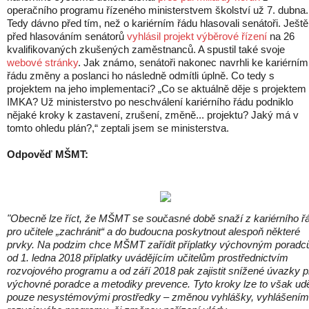
operačního programu řízeného ministerstvem školství už 7. dubna.
Tedy dávno před tím, než o kariérním řádu hlasovali senátoři. Ještě
před hlasováním senátorů
vyhlásil projekt výběrové řízení
na 26
kvalifikovaných zkušených zaměstnanců. A spustil také svoje
webové stránky
. Jak známo, senátoři nakonec navrhli ke kariérní
řádu změny a poslanci ho následně odmítli úplně. Co tedy s
projektem na jeho implementaci? „Co se aktuálně děje s projektem
IMKA? Už ministerstvo po neschválení kariérního řádu podniklo
nějaké kroky k zastavení, zrušení, změně... projektu? Jaký má v
tomto ohledu plán?,“ zeptali jsem se ministerstva.
Odpověď MŠMT:
"Obecně lze říct, že MŠMT se současné době snaží z kariérního ř
pro učitele „zachránit“ a do budoucna poskytnout alespoň některé
prvky. Na podzim chce MŠMT zařídit příplatky výchovným poradc
od 1. ledna 2018 příplatky uvádějícím učitelům prostřednictvím
rozvojového programu a od září 2018 pak zajistit snížené úvazky p
výchovné poradce a metodiky prevence. Tyto kroky lze to však udě
pouze nesystémovými prostředky – změnou vyhlášky, vyhlášením