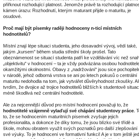
přiřknout rozhodující platnost. Jenomže právě ta rozhodující platnos
kámen úrazu: Rozhodnutí, kterým maturant přijde o maturitu, je
osudové.
Proč mají být písemky raději hodnoceny n-ticí místních
hodnotitelů?
Místní znají lépe situaci studenta, jeho dosavadní vývoj, vědí také,
jakým „kursem“ během studia střední školy prošel. Tato
obeznámenost se situací studenta patří ke vzdělávání víc než sna
„objektivitu“ v hodnocení – ta je vždy podvázána osobou hodnotitele
okamžitými okolnostmi. Obavy z „nadržování“ jsou sice pochopitel
v národě, jehož odborná vrstva se ani po letech pokusů o centrální
maturitu nedohodla na tom, jak vytvářet důvěryhodnost zkoušky. A
tvrdím, že dvojice až trojice hodnotitelů bližších k studentově situaci
méně škodlivá než centrální hodnotitelé.
Ale za nejcennější důvod pro místní hodnocení považuji to, že
hodnotitelé vzájemně vylaďují své chápání studentovy práce
. 
to, že se hodnocením maturitních písemek zvyšuje jejich
profesionalita, a dokonce že díky tomu, že jsou blízko své třídě a
škole, mohou obratem využít svých poznatků pro další zlepšování
své výuky. To je hodnocení ve formativní funkci! A je v tom ještě je