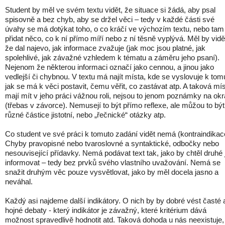
Student by měl ve svém textu vidět, že situace si žádá, aby psal
spisovně a bez chyb, aby se držel věci – tedy v každé části své
úvahy se má dotýkat toho, o co kráčí ve výchozím textu, nebo tam
přidat něco, co k ní přímo míří nebo z ní těsně vyplývá. Měl by vidě
že dal najevo, jak informace zvažuje (jak moc jsou platné, jak
spolehlivé, jak závažné vzhledem k tématu a záměru jeho psaní).
Nejenom že některou informaci označí jako cennou, a jinou jako
vedlejší či chybnou. V textu má najít místa, kde se vyslovuje k tom
jak se má k věci postavit, čemu věřit, co zastávat atp. A taková mí
mají mít v jeho práci vážnou roli, nejsou to jenom poznámky na okr
(třebas v závorce). Nemusejí to být přímo reflexe, ale můžou to být
různé částice jistotní, nebo „řečnické“ otázky atp.
Co student ve své práci k tomuto zadání vidět nemá (kontraindikac
Chyby pravopisné nebo tvaroslovné a syntaktické, odbočky nebo
nesouvisející přídavky. Nemá podávat text tak, jako by chtěl druhé 
informovat – tedy bez prvků svého vlastního uvažování. Nemá se
snažit druhým věc pouze vysvětlovat, jako by měl docela jasno a
neváhal.
Každý asi najdeme další indikátory. O nich by by dobré vést časté 
hojné debaty - který indikátor je závažný, které kritérium dává
možnost spravedlivě hodnotit atd. Taková dohoda u nás neexistuje,