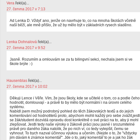
Vera
řekl(a)...
27. června 2017 v 7:13
Ad Lenka D. Vždyť ano, jenže on navrhuje to, co na mnoha školách včetně
naší běží, ale mně přišlo, že už by mělo být v základních rysech sladěno.
Lenka Dohnalová
řekl(a)...
27. června 2017 v 9:52
Jasně. Rozumím a omlouvám se za tu bilingvní sekci, nechala jsem si ve
škole brýle :-)
Hausenblas
řekl(a)...
27. června 2017 v 10:02
Děkuji Lence i Věře. Vím, že jsou školy, kde se učitelé o tom, co a podle čeho
hodnotit, domlouvají - a právě to by mělo být normální i na úrovni celého
systému.
Nabídl jsem možný podrobný pohled do těch žákovských textů a do jejich
komentování od hodnotitelů proto, abychom mohli každý pro sebe zvážit,jestl
se žák/student dozvídá opravdu dost konkrétně o své práci na to, aby ji mohl
zlepšovat. Jestli tedy naše výroky o žákově práci jsou jasné i srozumitelné
právě pro daného žáka natolik, že po nich ví, co tedy vylepšit, čemu se
vyhnout. To bych nazval účinnou výukou a učením. (Nejde o to, že "vždycky
jim dávám k známce komentář". Jde o to, jaký komentář to je a jak ho žák