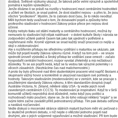
dostává. Světové výzkumy ukazují, že taková péče velmi výrazně a spolehliv
pomáhá k lepším výsledkům.)
Jenže díváme-li se právě na rozdíly v hodnocení mezi centrálními hodnotiteli
a učiteli ve školách, je snad patrné, že dost sladění nejsou - a přes to, že jsou
všichni "proškolení". Myslím, že to zabralo dost času, že to nikdo neodbyl.
Měli bychom tedy uvažovat o tom, že dosavadní pojetí a způsoby toho
profesního slaďování v hodnocení žákovy práce přece jen nejsou dost
účinné.
Kdyby nebylo tlaku od státní maturity a centrálního hodnocení, možná by
nemuselo to slaďování být nějak naléhavé - v dobré kultuře školy i národa se
zodpovědní učitelé patrně časem tak jako tak ujednotí v potřebné a
nepřehnané míře. Kromě výjimek se snad každý snaží pracovat co nejlíp a
stojí o zdokonalování.
Ale s rozšířením přístupu ke střednímu vzdělání s maturitou se ukázalo, jak
může být pojetí kvality žákova výkonu různé. A když na tom poli – ve snaze
sjednotit úroveň výsledků a široký přístup ke vzdělání zase omezit – začalo
hospodařit centrální hodnocení, rozpor vyvstal zřetelněji a má nežádoucí
důsledky. To se asi popřít nedá, když se tu vedou tak výrazné polemiky i o
věcech zásadních. (Neztrácíme čas nad malichernostmi.)
A proto by bylo přínosné nad těmi studentskými pracemi vést napříč školami 
skupinami vážný hovor a konkrétně si ukazovat navzájem své pohledy a
hodnoty. Takovým slaďováním (moderováním) se v zemích, kde se pracuje s
použitelnými standardy žákova výkonu, k těm standardům dospívá (např.
Austrálie-Victoria, N. Zéland, některé státy USA - ty vedle jejich nově
zavedených centrálních CCCS). To moderování je inspirativní. Když to v širší
komunitě učitelů neprobíhá dost důsledně, nebo když jsou politici a
rozhodovači málo poučení, stane se, že do toho vstoupí některý "orgán" a se
svými lidmi začne zavádět příliš jednostranný přístup. Tím pak debatu odřízn
a nastává rozčarování.
Vedle diskusí o mocenské stránce státních maturit bychom měli víc pečovat o
tu skutečně profesní debatu, v níž nejde o vítězství jednoho pojetí nad
druhými, ale o jejich vzájemné vyjasňování a možné slaďování. Při tom bude