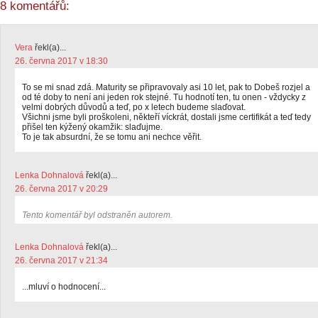
8 komentářů:
Vera
řekl(a)...
26. června 2017 v 18:30
To se mi snad zdá. Maturity se připravovaly asi 10 let, pak to Dobeš rozjel a
od té doby to není ani jeden rok stejné. Tu hodnotí ten, tu onen - vždycky z
velmi dobrých důvodů a teď, po x letech budeme slaďovat.
Všichni jsme byli proškoleni, někteří víckrát, dostali jsme certifikát a teď tedy
přišel ten kýžený okamžik: slaďujme.
To je tak absurdní, že se tomu ani nechce věřit.
Lenka Dohnalová
řekl(a)...
26. června 2017 v 20:29
Tento komentář byl odstraněn autorem.
Lenka Dohnalová
řekl(a)...
26. června 2017 v 21:34
...mluví o hodnocení...