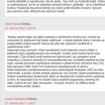
hodně důležité si vyjasňovat i cíle té výuky - bez nich se hodnotit nedá. Vůbe
si nepředstavuji, že by se výsledek dostavil během „pětiletky“. Je to záležitost
kultury. Pradávná moudrost (tehdy se ovšem ještě křivdilo ženám): Synové
jsou pýchou otců, dědové jsou pýchou vnuků.
Josef Soukal
řekl(a)...
27. června 2017 v 10:25
"Kdyby nebylo tlaku od státní maturity a centrálního hodnocení, možná by
nemuselo to slaďování být nějak naléhavé - v dobré kultuře školy i národa se
zodpovědní učitelé patrně časem tak jako tak ujednotí v potřebné a
nepřehnané míře."
Naprostý omyl, bohužel. Před zavedením nové maturity mnozí učitelé o
kritériích dnes uplatňovaných ani nevěděli, rozdíly mezi hodnocením byly
obrovské. Část učitelů nové hodnocení ignorovala i po zavedení nové
maturity a z různých důvodů ho nerespektovala ani v průběhu dalších let (viz
např. vysoké procento úspěšných odvolání v předchozích ročnících bez CH).
Kdo opravdu chtěl, mohl své hodnocení objektivizovat už dávno.
Další slaďování a profesionalizace jsou samozřejmě nezbytné, ASČ po něm
volá trvale, a bude v tomto ohledu apelovat i na Cermat. Jejich podmínkou je
ovšem respektování skutečností, které ze zkušeností s hodnocením vyplývají,
a toho, že nepodaří-li se mi vlastní názor podložit argumenty, nemohu ho
stále "vracet do hry" jako relevantní - viz kupř. tvrzení, že většinu textů
nevytváříme podle zadání.
Lenka Dohnalová
řekl(a)...
27. června 2017 v 10:37