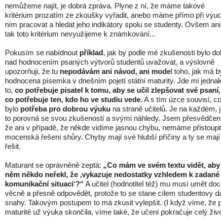
nemůžeme najít, je dobrá zpráva. Plyne z ní, že máme takové
kritérium prozatím ze zkoušky vyřadit, anebo máme přímo při výu
ním pracovat a hledat jeho indikátory spolu se studenty. Ovšem ani
tak toto kritérium nevyužijeme k známkování...
Pokusím se nabídnout
příklad
, jak by podle mé zkušenosti bylo do
nad hodnocením psaných výtvorů studentů uvažovat, a výslovně
upozorňuji, že tu
nepodávám ani návod, ani mode
l toho, jak má b
hodnocena písemka v dnešním pojetí státní maturity. Jde mi jedna
to,
co potřebuje pisatel k tomu, aby se učil zlepšovat své psaní,
co potřebuje ten, kdo ho ve studiu vede
. A s tím úzce souvisí, c
bylo
potřeba pro dobrou výuku
na straně učitelů. Je na každém, 
to porovná se svou zkušeností a svými náhledy. Jsem přesvědčen
že ani v případě, že někde vidíme jasnou chybu, nemáme přistoupi
mocenská řešení shůry. Chyby mají své hlubší příčiny a ty se mají
řešit.
Maturant se oprávněně zeptá:
„Co mám ve svém textu vidět, aby
něm někdo neřekl, že ,vykazuje nedostatky vzhledem k zadané
komunikační situaci‘?“
A učitel (hodnotitel též) mu musí umět doc
věcně a přesně odpovědět, protože to se stane cílem studentovy da
snahy. Takovým postupem to má zkusit vylepšit. (I když víme, že 
maturitě už výuka skončila, víme také, že učení pokračuje celý živo