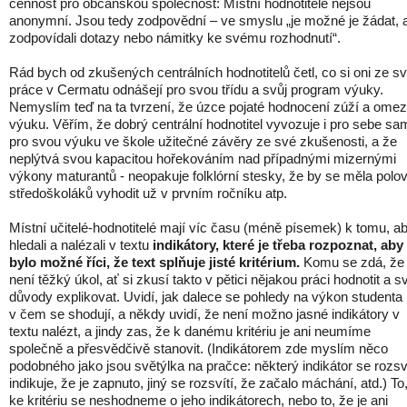
cennost pro občanskou společnost: Místní hodnotitelé nejsou
anonymní. Jsou tedy zodpovědní – ve smyslu „je možné je žádat, 
zodpovídali dotazy nebo námitky ke svému rozhodnutí“.
Rád bych od zkušených centrálních hodnotitelů četl, co si oni ze s
práce v Cermatu odnášejí pro svou třídu a svůj program výuky.
Nemyslím teď na ta tvrzení, že úzce pojaté hodnocení zúží a omez
výuku. Věřím, že dobrý centrální hodnotitel vyvozuje i pro sebe sa
pro svou výuku ve škole užitečné závěry ze své zkušenosti, a že
neplýtvá svou kapacitou hořekováním nad případnými mizernými
výkony maturantů - neopakuje folklórní stesky, že by se měla polo
středoškoláků vyhodit už v prvním ročníku atp.
Místní učitelé-hodnotitelé mají víc času (méně písemek) k tomu, a
hledali a nalézali v textu
indikátory, které je třeba rozpoznat, aby
bylo možné říci, že text splňuje jisté kritérium.
Komu se zdá, že 
není těžký úkol, ať si zkusí takto v pětici nějakou práci hodnotit a s
důvody explikovat. Uvidí, jak dalece se pohledy na výkon studenta l
v čem se shodují, a někdy uvidí, že není možno jasné indikátory v
textu nalézt, a jindy zas, že k danému kritériu je ani neumíme
společně a přesvědčivě stanovit. (Indikátorem zde myslím něco
podobného jako jsou světýlka na pračce: některý indikátor se rozsví
indikuje, že je zapnuto, jiný se rozsvítí, že začalo máchání, atd.) To
ke kritériu se neshodneme o jeho indikátorech, nebo to, že je ani