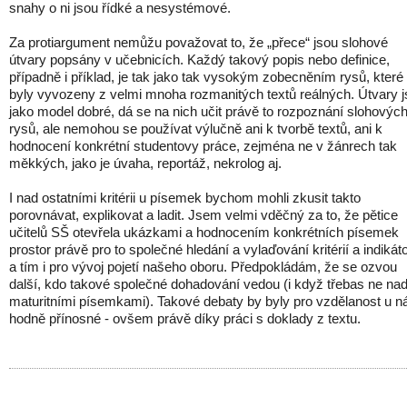
snahy o ni jsou řídké a nesystémové.
Za protiargument nemůžu považovat to, že „přece“ jsou slohové
útvary popsány v učebnicích. Každý takový popis nebo definice,
případně i příklad, je tak jako tak vysokým zobecněním rysů, které
byly vyvozeny z velmi mnoha rozmanitých textů reálných. Útvary 
jako model dobré, dá se na nich učit právě to rozpoznání slohovýc
rysů, ale nemohou se používat výlučně ani k tvorbě textů, ani k
hodnocení konkrétní studentovy práce, zejména ne v žánrech tak
měkkých, jako je úvaha, reportáž, nekrolog aj.
I nad ostatními kritérii u písemek bychom mohli zkusit takto
porovnávat, explikovat a ladit. Jsem velmi vděčný za to, že pětice
učitelů SŠ otevřela ukázkami a hodnocením konkrétních písemek
prostor právě pro to společné hledání a vylaďování kritérií a indikát
a tím i pro vývoj pojetí našeho oboru. Předpokládám, že se ozvou
další, kdo takové společné dohadování vedou (i když třebas ne na
maturitními písemkami). Takové debaty by byly pro vzdělanost u n
hodně přínosné - ovšem právě díky práci s doklady z textu.