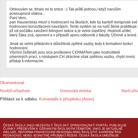
Omlouvám se, trhalo mi to srdce :-) Tak ještě jednou,i když naruším
posloupnost vlákna...
Paní Vero,
pan Hausenblas mluví o hodnocení na školách, kde by kantoři korigovali své
hodnocení konzultacemi navzájem. Tento systém se na naší škole praktikuje
již od počátku založení bilingvní sekce a je velmi úspěšný. Hodnotí učitel,
který žáka zná, oponent a v případě sporu odborník z fakulty. Účinné a levné.
Jinak se velmi přikláním k důležitosti zpětné vazby, tedy k formativní funkci
hodnocení.
Všichni češtináři jsou sice proškoleni CERMATem jako hodnotitelé
písemných prací, s nástupem CH ztrácíme však zpětnou vazbu, chybí rovný
přístup k informacím.
Okomentovat
Novější příspěvek
Domovská stránka
Starší pří
Přihlásit se k odběru:
Komentáře k příspěvku (Atom)
ČESKÁ ŠKOLA
JAKO NEZÁVISLÝ ŠKOLSKÝ ZPRAVODAJSKÝ PORTÁL PUBLIKUJE
ČLÁNKY PŘEDEVŠÍM K OŽEHAVÝM ŠKOLSKÝM TÉMATŮM, JAKO JE AKTUÁLNĚ
INKLUZE, REFORMA FINANCOVÁNÍ REGIONÁLNÍHO ŠKOLSTVÍ, KARIÉRNÍ ŘÁD
PEDAGOGŮ, NEBO JEDNOTNÉ PŘIJÍMACÍ ŘÍZENÍ.
ČESKÁ ŠKOLA
UMOŽŇUJE