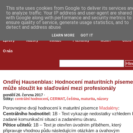
This site uses cookies from Google to deliver its services an
to analyze traffic. Your IP address and user-agent are shared
with Google along with performance and security metrics to
ensure quality of service, generate usage statistics, and to
detect and address abuse.
LEARN MORE
GOT IT
Zprávy
Názory
Inkluze
Pozvánky
MŠMT
Čtení
O nás
Ondřej Hausenblas: Hodnocení maturitních písem
může sloužit ke slaďování mezi profesionály
pondělí 26. června 2017
·
Štítky:
centrální hodnocení
,
CERMAT
,
čeština
,
maturita
,
názory
Porovnejme dvojí hodnocení k maturitní písemce
Madalény
:
Centrálního hodnotitel:
1B - Text vykazuje nedostatky vzhledem 
zadané komunikační situaci a zadanému útvaru.
Pětice učitelů
: 1B – Text je otevřen úvodním příběhem, který
připravuje vhodnou půdu následujícím otázkám a úvahovým