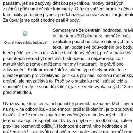
pasážím, jež se zabývají dětskou psychikou, motivy dětských
zločinů i příčinami dětské kriminality. Otázka snížení hranice dětsk
kriminality přirozeně plyne z předcházejícího uvažování i argument
Za útvar jsme opět shodně psali 4 body.
Samozřejmě že centrální hodnotitel, má-li
dejme tomu 300 písemek, nemůže psát
explicitně podrobné citace dotčených mís
Ondřej Hausenblas (eduin.cz)
textu, ani podat své odůvodnění pro body
které přiděluje. Je to tak. A to je také dobrý důvod, proč v maturitní
písemkách nemá být centrální hodnocení. To nejcennější, co z
maturitních písemek můžeme mít my i maturanti, je právě ono
zdůvodnění. Kolik procent žáků z jakého typu školy prošlo, to je
důležité jenom pro vzdělávací politiku a pro naši kontrolu mocensk
orgánů, ale nevzdělává to. Proč by o statistiku měli stát učitelé a
studenti? Pro ty je snad důležitější, jak se vede výuka celých 13 ro
před maturitou.
Uvažování, které centrální hodnotitel provedl, neznáme. Mohli by
na něj – na odborníka – spolehnout, prošel školením, je to zodpov
člověk. Jenže reakce jiných zodpovědných a studovaných lidí z
terénu ukazují, že spolehnout by byla chyba – jiní odborníci, učitelé
praxi, se rozmanitě odlišují. Hodnocení centrálního hodnotitele si
můžeme vážit, ale kvůli neshodě mezi profesionály mu nemůžeme