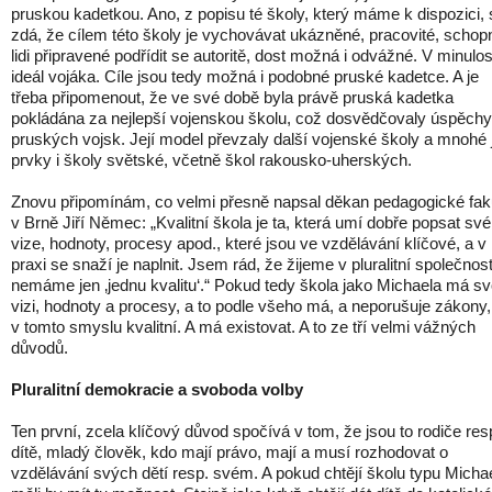
pruskou kadetkou. Ano, z popisu té školy, který máme k dispozici, 
zdá, že cílem této školy je vychovávat ukázněné, pracovité, schop
lidi připravené podřídit se autoritě, dost možná i odvážné. V minulos
ideál vojáka. Cíle jsou tedy možná i podobné pruské kadetce. A je
třeba připomenout, že ve své době byla právě pruská kadetka
pokládána za nejlepší vojenskou školu, což dosvědčovaly úspěchy
pruských vojsk. Její model převzaly další vojenské školy a mnohé j
prvky i školy světské, včetně škol rakousko-uherských.
Znovu připomínám, co velmi přesně napsal děkan pedagogické fak
v Brně Jiří Němec: „Kvalitní škola je ta, která umí dobře popsat své
vize, hodnoty, procesy apod., které jsou ve vzdělávání klíčové, a v
praxi se snaží je naplnit. Jsem rád, že žijeme v pluralitní společnost
nemáme jen ‚jednu kvalitu‘.“ Pokud tedy škola jako Michaela má svo
vizi, hodnoty a procesy, a to podle všeho má, a neporušuje zákony,
v tomto smyslu kvalitní. A má existovat. A to ze tří velmi vážných
důvodů.
Pluralitní demokracie a svoboda volby
Ten první, zcela klíčový důvod spočívá v tom, že jsou to rodiče res
dítě, mladý člověk, kdo mají právo, mají a musí rozhodovat o
vzdělávání svých dětí resp. svém. A pokud chtějí školu typu Micha