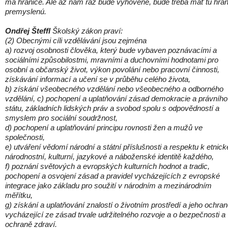
má hranice. Ale až nám raz bude vyhovené, bude treba mať tú hran
premyslenú.
Ondřej Šteffl
Školský zákon praví:
(2) Obecnými cíli vzdělávání jsou zejména
a) rozvoj osobnosti člověka, který bude vybaven poznávacími a
sociálními způsobilostmi, mravními a duchovními hodnotami pro
osobní a občanský život, výkon povolání nebo pracovní činnosti,
získávání informací a učení se v průběhu celého života,
b) získání všeobecného vzdělání nebo všeobecného a odborného
vzdělání, c) pochopení a uplatňování zásad demokracie a právního
státu, základních lidských práv a svobod spolu s odpovědností a
smyslem pro sociální soudržnost,
d) pochopení a uplatňování principu rovnosti žen a mužů ve
společnosti,
e) utváření vědomí národní a státní příslušnosti a respektu k etnick
národnostní, kulturní, jazykové a náboženské identitě každého,
f) poznání světových a evropských kulturních hodnot a tradic,
pochopení a osvojení zásad a pravidel vycházejících z evropské
integrace jako základu pro soužití v národním a mezinárodním
měřítku,
g) získání a uplatňování znalostí o životním prostředí a jeho ochra
vycházející ze zásad trvale udržitelného rozvoje a o bezpečnosti a
ochraně zdraví.