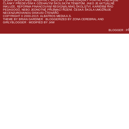
ČESKÁ ŠKOLA
JAKO NEZÁVISLÝ ŠKOLSKÝ ZPRAVODAJSKÝ PORTÁL PUBLIKUJE
ČLÁNKY PŘEDEVŠÍM K OŽEHAVÝM ŠKOLSKÝM TÉMATŮM, JAKO JE AKTUÁLNĚ
INKLUZE, REFORMA FINANCOVÁNÍ REGIONÁLNÍHO ŠKOLSTVÍ, KARIÉRNÍ ŘÁD
PEDAGOGŮ, NEBO JEDNOTNÉ PŘIJÍMACÍ ŘÍZENÍ.
ČESKÁ ŠKOLA
UMOŽŇUJE
NECENZUROVANOU DISKUSI ČTENÁŘŮ.
COPYRIGHT © 2000-2015· ALBATROS MEDIA A.S.
THEME
BY
BRIAN GARDNER
· BLOGGERIZED BY
ZONA CEREBRAL
AND
GIRLYBLOGGER
· MODIFIED BY
J4W
BLOGGER
·
P