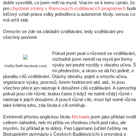
dobře vysvětlit, co jsem měl na mysli. Vracím se k tomu i proto, že
pro
chystané změny v Rámcových vzdělávacích programech
bud
klíčový vztah práva volby jednotlivce a autonomie školy, versus co
má určit stát.
Omezím se zde na základní vzdělávání, tedy vzdělávání pro
všechny povinné.
Pokud jsem psal o různosti ve vzdělávání,
rozhodně jsem neměl na mysli jen formy
výuky ani pouhé rozdíly v obsahu učiva. Š
Ondřej Šteffl (facebook.com)
mi především, a skoro se dá říci jedině, o
pluralitu cílů vzdělávání. Otázky obsahu, pojetí a smyslu učiva,
organizace výuky, procesů, forem hodnocení atd. atd., to jsou
všechno přece jen nástroje k dosažení cílů vzdělávání. A samozře
pokud jsou cíle různé, budou často (i když ne nutně vždy) různé i
nástroje k jejich dosažení. A jsou-li různé cíle, musí být nutně různá
také kritéria toho, zda škola k cíli směřuje.
Extrémně přísnou anglickou školu
Michaela
jsem jako příklad zvolil
celkem náhodně, neb mi přišla ve vhodnou chvíli pod ruku, ale
myslím, že příklad je to dobrý. Pan Lippmann (učitel češtiny na
Biskupském gymnáziu v Českých Budějovicích) ji srovnává s