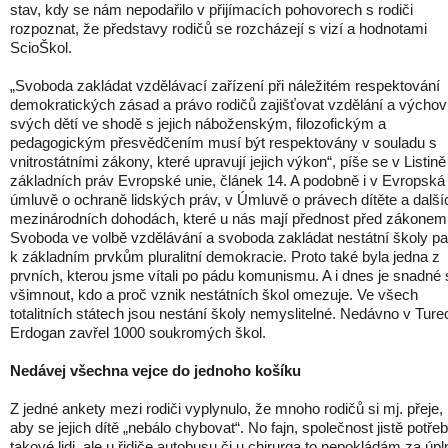
stav, kdy se nám nepodařilo v přijímacích pohovorech s rodiči
rozpoznat, že představy rodičů se rozcházejí s vizí a hodnotami
ScioŠkol.
„Svoboda zakládat vzdělávací zařízení při náležitém respektování
demokratických zásad a právo rodičů zajišťovat vzdělání a výcho
svých dětí ve shodě s jejich náboženským, filozofickým a
pedagogickým přesvědčením musí být respektovány v souladu s
vnitrostátními zákony, které upravují jejich výkon“, píše se v Listině
základních práv Evropské unie, článek 14. A podobně i v Evropská
úmluvě o ochraně lidských práv, v Úmluvě o právech dítěte a další
mezinárodních dohodách, které u nás mají přednost před zákonem
Svoboda ve volbě vzdělávání a svoboda zakládat nestátní školy pat
k základním prvkům pluralitní demokracie. Proto také byla jedna z
prvních, kterou jsme vítali po pádu komunismu. A i dnes je snadné 
všimnout, kdo a proč vznik nestátních škol omezuje. Ve všech
totalitních státech jsou nestání školy nemyslitelné. Nedávno v Tur
Erdogan zavřel 1000 soukromých škol.
Nedávej všechna vejce do jednoho košíku
Z jedné ankety mezi rodiči vyplynulo, že mnoho rodičů si mj. přeje,
aby se jejich dítě „nebálo chybovat“. No fajn, společnost jistě potře
takové lidi, ale u řidiče autobusu či u chirurga to nepokládám za úpl