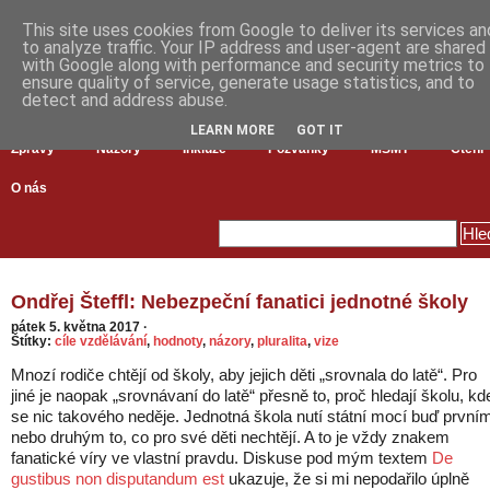
This site uses cookies from Google to deliver its services an
to analyze traffic. Your IP address and user-agent are shared
with Google along with performance and security metrics to
ensure quality of service, generate usage statistics, and to
detect and address abuse.
LEARN MORE
GOT IT
Zprávy
Názory
Inkluze
Pozvánky
MŠMT
Čtení
O nás
Ondřej Šteffl: Nebezpeční fanatici jednotné školy
pátek 5. května 2017
·
Štítky:
cíle vzdělávání
,
hodnoty
,
názory
,
pluralita
,
vize
Mnozí rodiče chtějí od školy, aby jejich děti „srovnala do latě“. Pro
jiné je naopak „srovnávaní do latě“ přesně to, proč hledají školu, kd
se nic takového neděje. Jednotná škola nutí státní mocí buď první
nebo druhým to, co pro své děti nechtějí. A to je vždy znakem
fanatické víry ve vlastní pravdu. Diskuse pod mým textem
De
gustibus non disputandum est
ukazuje, že si mi nepodařilo úplně