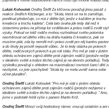
Zejména v rovině hodnotového rámce musí být mnohé volbou rodič
Lukáš Kohoutek
Ondřej Šteffl Za klíčovou považuji jinou pasáž z
reakce Jindřich Kitzberger, a to: "škola, která se na to zaměřuje,
poněkud předurčuje, co má z dítěte být, jenže v každém je trochu
kreativce a trochu kadeta". Celá tato úvaha jde tedy dál než k
ústavnímu právu na přístup ke vzdělávání a právu rodičů zvolit styl
výuky. Pokud se totiž rodiče mohou rozhodnout svého potomka
nasměrovat od útlého věku na dráhu kadeta či kreativce, pak se
musíme ptát, zda by neměli mít i právo zvolit pro něj kariéru paste
a do školy jej prostě nepustit vůbec. Je to tedy otázka po právech
dítěte, rodičovských právech a po roli státu. Pro mě je stát v jistém
ohledu ochráncem zájmů dítěte proti zájmům rodičů (protože neži
v ideálním světě a kolize těchto zájmů je na denním pořádku). Ted
výsledku považuji s ohledem na maximalizaci rovnosti šancí dětí z
nezbytné, co jste zpochybnil: "škola by se mela uvnitř sama sebe
učinit pluralitní".
Ondřej Šteffl
Lukáš Kohoutek "Pro mě je stát v jistém ohledu
ochráncem zájmů dítěte proti zájmům rodičů (protože nežijeme v
ideálním světě a kolize těchto zájmů je na denním pořádku). " Ano, 
jsme v podstatě řešili výše s panem Martin Kríž.
Ondřej Šteffl
Mnozí svůj hodnotový rámec vnucují ostatním a ani 