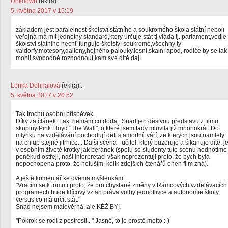
Unknown
řekl(a)...
5. května 2017 v 15:19
základem jest paralelnost školství státního a soukromého,škola státní neboli
veřejná má mít jednotný standard,který určuje stát tj vláda tj. parlament,vedle
školství státního nechť funguje školství soukromé,všechny ty
valdorfy,motesory,daltony,hejného palouky,lesní,skalní apod, rodiče by se tak
mohli svobodně rozhodnout,kam své dítě dají
Lenka Dohnalová
řekl(a)...
5. května 2017 v 20:52
Tak trochu osobní příspěvek...
Díky za článek. Fakt nemám co dodat. Snad jen děsivou představu z filmu
skupiny Pink Floyd "The Wall", o které jsem tady mluvila již mnohokrát. Do
mlýnku na vzdělávání pochodují děti s amorfní tváří, ze kterých jsou namlety
na chlup stejné jitrnice... Další scéna - učitel, který buzeruje a šikanuje dítě, j
v osobním životě krotký jak beránek (spolu se studenty tuto scénu hodnotíme
poněkud ostřeji, naši interpretaci však neprezentuji proto, že bych byla
nepochopena proto, že netuším, kolik zdejších čtenářů onen film zná).
A ještě komentář ke dvěma myšlenkám...
"Vracím se k tomu i proto, že pro chystané změny v Rámcových vzdělávacích
programech bude klíčový vztah práva volby jednotlivce a autonomie školy,
versus co má určit stát."
Snad nejsem malověrná, ale KÉŽ BY!
"Pokrok se rodí z pestrosti..." Jasně, to je prostě motto :-)