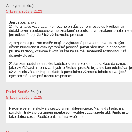
Anonymní řekl(a)...
5. května 2017 v 11:23
Jen tři poznámky:
1) Pluralita ve vzdělávání (přirozeně při důsledném respektu k odborným,
didaktickým a pedagogickým poznatkům) je podstatným znakem tohoto nikol
jen odborného, nýbrž též výchovného procesu.
2) Nejsem si jist, zda rodiče mají bezvýhradné právo ordinovat nezralým
dětem budoucnost v tak vyhraněné podobě, jakou představuje absolvent
pruské kadetky, k takové životní dráze by se měl svobodně rozhodnout až
dospělý člověk.
2) Zařízení podobné pruské kadetce se jen s velkou nadsázkou dá označit
jako vzdělávací a nenazval bych je školou, protože to, co se tam odehrává, je
už ve zcela zásadním protikladu k původnímu významu tohoto slova, jenž
bychom měli alespoň trochu respektovat.
Radek Sárközi
řekl(a)...
5. května 2017 v 11:25
Některé veřejné školy šly cestou vnitřní diferenciace. Mají třídy tradiční a
paralelní třídy s programem montessori, waldorf, začít spolu atd. Přijde ni to
jako dobrá cesta. Rodiče pak mají na výběr. :-)