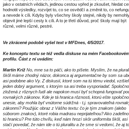
jako v ostatních vědách, jedinou cestou vpřed je zkoušet, hledat ce
hodnotit výsledky, rozvíjet to, co se osvědčí a změnit to, co nefung
a nevede k cíli. Kdyby byly všechny školy stejné, nikdy by nemohl
objevit jiné lepší cesty k cíli. A to je třetí důvod, proč školy mají být
různé, velmi různé, pestré.
Ve zkrácené podobě vyšel text v MFDnes, 4/5/2017
.
Ke konceptu textu se též vedla diskuse na mém Facebookové
profilu. Část z ní uvádím:
Martin Kríž
No, mne sa to páči, ako to píšete. Myslím, že na plural
škôl máme zhodný názor, dokonca aj argumentačne by som sa ube
asi podobne ako Vy. Z diskusií, ktoré som na tú tému viedol, vzišiel
jeden dobrý argument, s ktorým sa asi treba vysporiadať. Spoločno
zložená z rôznych ľudí ale napokon musí byť schopná fungovať po
rovnakých zákonov. Kde je tá hranica rôznosti, ktorú ešte spoločno
unesie, aby mohla byť vnútorne súdržná - t.j. spravovateľná rovna
zákonmi? Použijúc obraz z Vášho textu: čo je tým znakom (alebo
súborom znakov), ktoré robia madrasu neprijateľnou? Ako zadefino
tú hranicu? Pre túto chvíľu, keď nám hrozí skôr uniformita škôl, asi
stačí povedať, že nám ide o tú pluralitu a že sme si vedomí, že aj t