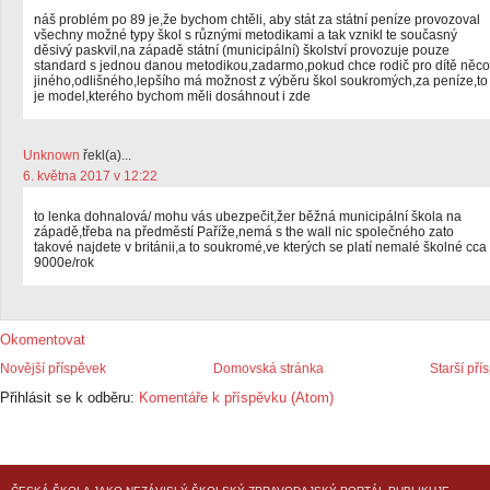
náš problém po 89 je,že bychom chtěli, aby stát za státní peníze provozoval
všechny možné typy škol s různými metodikami a tak vznikl te současný
děsivý paskvil,na západě státní (municipální) školství provozuje pouze
standard s jednou danou metodikou,zadarmo,pokud chce rodič pro dítě něco
jiného,odlišného,lepšího má možnost z výběru škol soukromých,za peníze,to
je model,kterého bychom měli dosáhnout i zde
Unknown
řekl(a)...
6. května 2017 v 12:22
to lenka dohnalová/ mohu vás ubezpečit,žer běžná municipální škola na
západě,třeba na předměstí Paříže,nemá s the wall nic společného zato
takové najdete v británii,a to soukromé,ve kterých se platí nemalé školné cca
9000e/rok
Okomentovat
Novější příspěvek
Domovská stránka
Starší pří
Přihlásit se k odběru:
Komentáře k příspěvku (Atom)