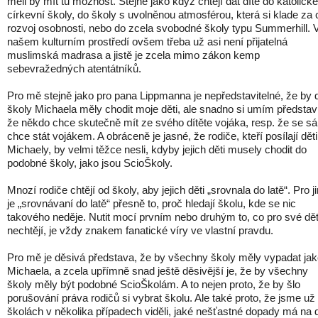
měli by mít tu možnost. Stejně jako když chtějí dát dítě do katolické
církevní školy, do školy s uvolněnou atmosférou, která si klade za c
rozvoj osobnosti, nebo do zcela svobodné školy typu Summerhill. 
našem kulturním prostředí ovšem třeba už asi není přijatelná
muslimská madrasa a jistě je zcela mimo zákon kemp
sebevražedných atentátníků.
Pro mě stejně jako pro pana Lippmanna je nepředstavitelné, že by 
školy Michaela měly chodit moje děti, ale snadno si umím představi
že někdo chce skutečně mít ze svého dítěte vojáka, resp. že se s
chce stát vojákem. A obráceně je jasné, že rodiče, kteří posílají dět
Michaely, by velmi těžce nesli, kdyby jejich děti musely chodit do
podobné školy, jako jsou ScioŠkoly.
Mnozí rodiče chtějí od školy, aby jejich děti „srovnala do latě“. Pro j
je „srovnávaní do latě“ přesně to, proč hledají školu, kde se nic
takového neděje. Nutit mocí prvním nebo druhým to, co pro své dět
nechtějí, je vždy znakem fanatické víry ve vlastní pravdu.
Pro mě je děsivá představa, že by všechny školy měly vypadat ja
Michaela, a zcela upřímně snad ještě děsivější je, že by všechny
školy měly být podobné ScioŠkolám. A to nejen proto, že by šlo
porušování práva rodičů si vybrat školu. Ale také proto, že jsme už
školách v několika případech viděli, jaké nešťastné dopady má na d