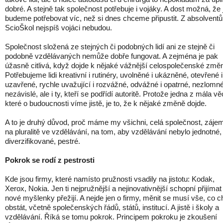
dobré. A stejně tak společnost potřebuje i vojáky. A dost možná, že 
budeme potřebovat víc, než si dnes chceme připustit. Z absolventů
ScioŠkol nejspíš vojáci nebudou.
Společnost složená ze stejných či podobných lidí ani ze stejně či
podobně vzdělávaných nemůže dobře fungovat. A zejména je pak
úžasně citlivá, když dojde k nějaké vážnější celospolečenské změ
Potřebujeme lidi kreativní i rutinéry, uvolněné i ukázněné, otevřené i
uzavřené, rychle uvažující i rozvážné, odvážné i opatrné, nezlomn
nezávislé, ale i ty, kteří se podřídí autoritě. Protože jedna z mála vě
které o budoucnosti víme jistě, je to, že k nějaké změně dojde.
A to je druhý důvod, proč máme my všichni, celá společnost, záje
na pluralitě ve vzdělávání, na tom, aby vzdělávání nebylo jednotné,
diverzifikované, pestré.
Pokrok se rodí z pestrosti
Kde jsou firmy, které namísto pružnosti vsadily na jistotu: Kodak,
Xerox, Nokia. Jen ti nejpružnější a nejinovativnější schopní přijímat
nové myšlenky přežijí. A nejde jen o firmy, měnit se musí vše, co 
obstát, včetně společenských řádů, států, institucí. A jistě i školy a
vzdělávání. Říká se tomu pokrok. Principem pokroku je zkoušení