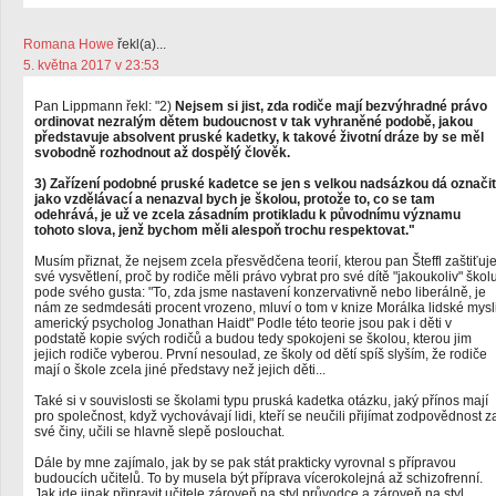
Romana Howe
řekl(a)...
5. května 2017 v 23:53
Pan Lippmann řekl: "2)
Nejsem si jist, zda rodiče mají bezvýhradné právo
ordinovat nezralým dětem budoucnost v tak vyhraněné podobě, jakou
představuje absolvent pruské kadetky, k takové životní dráze by se měl
svobodně rozhodnout až dospělý člověk.
3) Zařízení podobné pruské kadetce se jen s velkou nadsázkou dá označit
jako vzdělávací a nenazval bych je školou, protože to, co se tam
odehrává, je už ve zcela zásadním protikladu k původnímu významu
tohoto slova, jenž bychom měli alespoň trochu respektovat."
Musím přiznat, že nejsem zcela přesvědčena teorií, kterou pan Šteffl zaštiťuj
své vysvětlení, proč by rodiče měli právo vybrat pro své dítě "jakoukoliv" škol
pode svého gusta: "To, zda jsme nastavení konzervativně nebo liberálně, je
nám ze sedmdesáti procent vrozeno, mluví o tom v knize Morálka lidské mysl
americký psycholog Jonathan Haidt" Podle této teorie jsou pak i děti v
podstatě kopie svých rodičů a budou tedy spokojeni se školou, kterou jim
jejich rodiče vyberou. První nesoulad, ze školy od dětí spíš slyším, že rodiče
mají o škole zcela jiné představy než jejich děti...
Také si v souvislosti se školami typu pruská kadetka otázku, jaký přínos mají
pro společnost, když vychovávají lidi, kteří se neučili přijímat zodpovědnost z
své činy, učili se hlavně slepě poslouchat.
Dále by mne zajímalo, jak by se pak stát prakticky vyrovnal s přípravou
budoucích učitelů. To by musela být příprava vícerokolejná až schizofrenní.
Jak jde jinak připravit učitele zároveň na styl průvodce a zároveň na styl