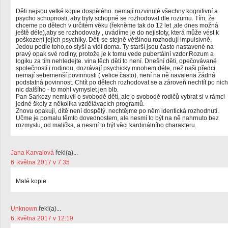
Děti nejsou velké kopie dospělého. nemají rozvinuté všechny kognitivní a
psycho schopnosti, aby byly schopné se rozhodovat dle rozumu. Tím, že
chceme po dětech v určitém věku (řekněme tak do 12 let ,ale dnes možná
ještě déle),aby se rozhodovaly , uvádíme je do nejistoty, která může vést k
poškození jejich psychiky. Děti se stejně většinou rozhodují impulsivně.
Jedou podle toho,co slyší a vidí doma. Ty starší jsou často nastavené na
pravý opak své rodiny, protože je k tomu vede pubertální vzdor.Rozum a
logiku za tím nehledejte. vina těch dětí to není. Dnešní děti, opečovávané
společností i rodinou, dozrávají psychicky mnohem déle, než naši předci.
nemají sebemenší povinnosti ( velice často), není na ně navalena žádná
podstatná povinnost. Chtít po dětech rozhodovat se a zároveň nechtít po nich
nic dalšího - to mohl vymyslet jen blb.
Pan Sarkozy nemluvil o svobodě dětí, ale o svobodě rodičů vybrat si v rámci
jedné školy z několika vzdělávacích programů.
Znovu opakuji, dítě není dospělý. nechtějme po něm identická rozhodnutí.
Učme je pomalu těmto dovednostem, ale nesmí to být na ně nahrnuto bez
rozmyslu, od malička, a nesmí to být věci kardinálního charakteru.
Jana Karvaiová
řekl(a)...
6. května 2017 v 7:35
Malé kopie
Unknown
řekl(a)...
6. května 2017 v 12:19