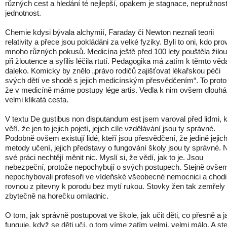
různých cest a hledání té nejlepší, opakem je stagnace, nepružnost
jednotnost.
Chemie kdysi bývala alchymií, Faraday či Newton neznali teorii
relativity a přece jsou pokládáni za velké fyziky. Byli to oni, kdo pro
mnoho různých pokusů. Medicína ještě před 100 lety pouštěla žilou
při žloutence a syfilis léčila rtutí. Pedagogika má zatím k těmto vě
daleko. Komicky by znělo „právo rodičů zajišťovat lékařskou péči
svých dětí ve shodě s jejich medicínským přesvědčením“. To proto
že v medicíně máme postupy lége artis. Vedla k nim ovšem dlouhá
velmi klikatá cesta.
V textu De gustibus non disputandum est jsem varoval před lidmi, k
věří, že jen to jejich pojetí, jejich cíle vzdělávání jsou ty správné.
Podobně ovšem existují lidé, kteří jsou přesvědčení, že jedině jejic
metody učení, jejich představy o fungování školy jsou ty správné. 
své práci nechtějí měnit nic. Myslí si, že vědí, jak to je. Jsou
nebezpeční, protože nepochybují o svých postupech. Stejně ovše
nepochybovali profesoři ve vídeňské všeobecné nemocnici a chodil
rovnou z pitevny k porodu bez mytí rukou. Stovky žen tak zemřely
zbytečně na horečku omladnic.
O tom, jak správně postupovat ve škole, jak učit děti, co přesně a j
funguje, když se děti učí, o tom víme zatím velmi, velmi málo. A st