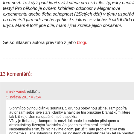
tom neví. To když používají svá kritéria pro cizí cíle. Typicky centrá
testy! Pro někoho je ovšem kritériem odolnost v Milgramově
experimentu anebo třeba schopnost (15letých dětí) v týmu uspořád
na náměstí jarmark anebo rychlost s jakou se v tichosti uklidí třída
krytu. Mám-li totiž jiné cíle, mám i jiná kritéria jejich dosažení.
Se souhlasem autora převzato z jeho
blogu
13 komentářů:
mirek vaněk
řekl(a)...
5. května 2017 v 7:54
S první polovinou článku souhlas. S druhou polovinou už ne. Tam popírá
autor sám sebe, své starší články a navíc se tím přiřazuje k fanatikům, které
tak kritizuje. Jen na opačném pólu spektra.
Vždy je třeba najít kompromis mezi dokonale liberálním přístupem a
absolutisticky řízeným školstvím. Ani jeden extrém není ideální.
Nesouhlasím s tím, že nic nevíme o tom, jak učit. Tato problematika byla
poměrně slušně zvládnuta, bohužel posledních několik desítek let se přestal