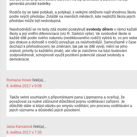
generála pruské kadetky.
Rodiče by se také potýkali, a potýkají, s velkými obtížemi najít vhodnou školu
podle svých představ. Zvláště na menších městech, kde nejbližší škola jejich
představ může být nedostupná.
Nejvhodnější se mi tedy zdá model poskytnutí
svobody dětem
v rámci každé
školy a její vnitřní diferenciace (viz R. Sárközi výše). Ve svobodné škole si
každé dítě podle svého naturelu (nediktovaného rodiči) vybírá to, co pro seb
(po diskusi a dohodě s rodiči) považuje za nejvhodnější. Samozřejmě v čase
dochází k přehodnocení, ke změnám, tak jak se dítě vyvíjí, mění se jeho
zralost, priority (u každého jinak), ale vše je založeno na bázi budování
zodpovědnosti, schopnosti využít pozitivní potenciál zásad svobody a
demokracie.
Romana Howe
řekl(a)...
6. května 2017 v 0:06
Takže velmi souhlasím s připomínkami pana Lippmanna a oceňuji, že
považoval za nutné zdůraznit důležitost pojmu vzdělávací zařízení. Je
důležité stále si klást otázku po smyslu vzdělání, pro procesu vzdělávání a
jejich významu a důsledků jejich působení.
Jana Karvaiová
řekl(a)...
6. května 2017 v 7:35