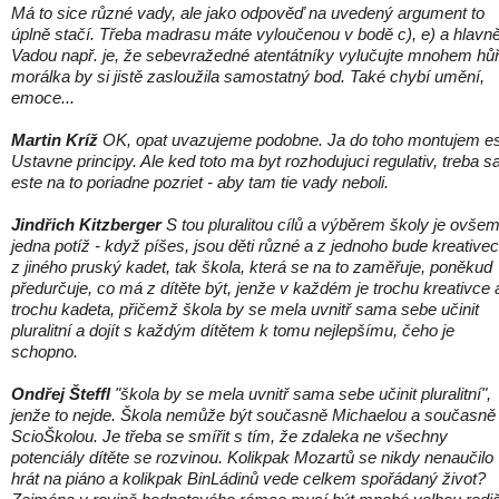
Má to sice různé vady, ale jako odpověď na uvedený argument to
úplně stačí. Třeba madrasu máte vyloučenou v bodě c), e) a hlavně 
Vadou např. je, že sebevražedné atentátníky vylučujte mnohem hůř
morálka by si jistě zasloužila samostatný bod. Také chybí umění,
emoce...
Martin Kríž
OK, opat uvazujeme podobne. Ja do toho montujem e
Ustavne principy. Ale ked toto ma byt rozhodujuci regulativ, treba s
este na to poriadne pozriet - aby tam tie vady neboli.
Jindřich Kitzberger
S tou pluralitou cílů a výběrem školy je ovše
jedna potíž - když píšes, jsou děti různé a z jednoho bude kreativec
z jiného pruský kadet, tak škola, která se na to zaměřuje, poněkud
předurčuje, co má z dítěte být, jenže v každém je trochu kreativce 
trochu kadeta, přičemž škola by se mela uvnitř sama sebe učinit
pluralitní a dojít s každým dítětem k tomu nejlepšímu, čeho je
schopno.
Ondřej Šteffl
"škola by se mela uvnitř sama sebe učinit pluralitní",
jenže to nejde. Škola nemůže být současně Michaelou a současně
ScioŠkolou. Je třeba se smířit s tím, že zdaleka ne všechny
potenciály dítěte se rozvinou. Kolikpak Mozartů se nikdy nenaučilo
hrát na piáno a kolikpak BinLádinů vede celkem spořádaný život?