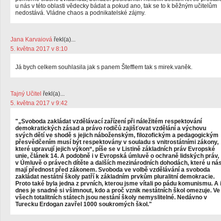
u nás v této oblasti vědecky bádat a pokud ano, tak se to k běžným učitelům
nedostává. Vládne chaos a podnikatelské zájmy.
Jana Karvaiová
řekl(a)...
5. května 2017 v 8:10
Já bych celkem souhlasila jak s panem Štefflem tak s mirek.vaněk.
Tajný Učitel
řekl(a)...
5. května 2017 v 9:42
"„Svoboda zakládat vzdělávací zařízení při náležitém respektování
demokratických zásad a právo rodičů zajišťovat vzdělání a výchovu
svých dětí ve shodě s jejich náboženským, filozofickým a pedagogickým
přesvědčením musí být respektovány v souladu s vnitrostátními zákony,
které upravují jejich výkon“, píše se v Listině základních práv Evropské
unie, článek 14. A podobně i v Evropská úmluvě o ochraně lidských práv,
v Úmluvě o právech dítěte a dalších mezinárodních dohodách, které u ná
mají přednost před zákonem. Svoboda ve volbě vzdělávání a svoboda
zakládat nestátní školy patří k základním prvkům pluralitní demokracie.
Proto také byla jedna z prvních, kterou jsme vítali po pádu komunismu. A 
dnes je snadné si všimnout, kdo a proč vznik nestátních škol omezuje. Ve
všech totalitních státech jsou nestání školy nemyslitelné. Nedávno v
Turecku Erdogan zavřel 1000 soukromých škol."