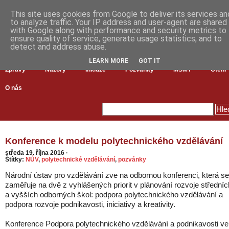
This site uses cookies from Google to deliver its services an
to analyze traffic. Your IP address and user-agent are shared
with Google along with performance and security metrics to
ensure quality of service, generate usage statistics, and to
detect and address abuse.
LEARN MORE
GOT IT
Zprávy
Názory
Inkluze
Pozvánky
MŠMT
Čtení
O nás
Konference k modelu polytechnického vzdělávání
středa 19. října 2016
·
Štítky:
NÚV
,
polytechnické vzdělávání
,
pozvánky
Národní ústav pro vzdělávání zve na odbornou konferenci, která se
zaměřuje na dvě z vyhlášených priorit v plánování rozvoje středníc
a vyšších odborných škol: podpora polytechnického vzdělávání a
podpora rozvoje podnikavosti, iniciativy a kreativity.
Konference Podpora polytechnického vzdělávání a podnikavosti ve