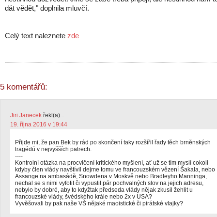
dát vědět," doplnila mluvčí.
Celý text naleznete
zde
5 komentářů:
Jiri Janecek
řekl(a)...
19. října 2016 v 19:44
Přijde mi, že pan Bek by rád po skončení taky rozšířil řady těch brněnských
tragédů v nejvyšších patrech.
----
Kontrolní otázka na procvičení kritického myšlení, ať už se tím myslí cokoli -
kdyby člen vlády navštívil dejme tomu ve francouzském vězení Šakala, nebo
Assange na ambasádě, Snowdena v Moskvě nebo Bradleyho Manninga,
nechal se s nimi vyfotit či vypustil pár pochvalných slov na jejich adresu,
nebylo by dobré, aby to kdyžtak předseda vlády nějak zkusil žehlit u
francouzské vlády, švédského krále nebo 2x v USA?
Vyvěšovali by pak naše VŠ nějaké maoistické či pirátské vlajky?