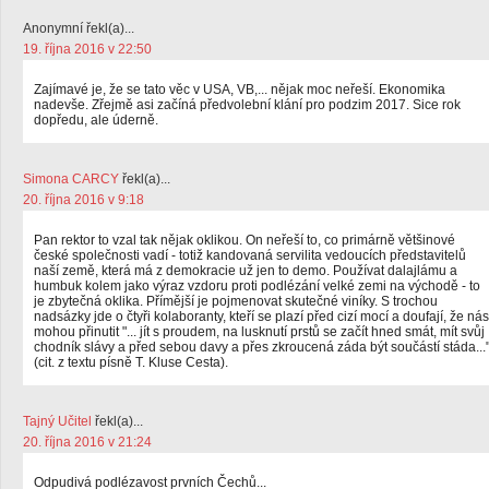
Anonymní řekl(a)...
19. října 2016 v 22:50
Zajímavé je, že se tato věc v USA, VB,... nějak moc neřeší. Ekonomika
nadevše. Zřejmě asi začíná předvolební klání pro podzim 2017. Sice rok
dopředu, ale úderně.
Simona CARCY
řekl(a)...
20. října 2016 v 9:18
Pan rektor to vzal tak nějak oklikou. On neřeší to, co primárně většinové
české společnosti vadí - totiž kandovaná servilita vedoucích představitelů
naší země, která má z demokracie už jen to demo. Používat dalajlámu a
humbuk kolem jako výraz vzdoru proti podlézání velké zemi na východě - to
je zbytečná oklika. Přímější je pojmenovat skutečné viníky. S trochou
nadsázky jde o čtyři kolaboranty, kteří se plazí před cizí mocí a doufají, že nás
mohou přinutit "... jít s proudem, na lusknutí prstů se začít hned smát, mít svůj
chodník slávy a před sebou davy a přes zkroucená záda být součástí stáda...
(cit. z textu písně T. Kluse Cesta).
Tajný Učitel
řekl(a)...
20. října 2016 v 21:24
Odpudivá podlézavost prvních Čechů...