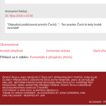
Anonymní řekl(a)...
20. října 2016 v 23:56
"Odpudivá podlézavost prvních Čechů.." - Ten praotec Čech to tedy hrubě
nezvládl!
Okomentovat
Novější příspěvek
Domovská stránka
Starší pří
Přihlásit se k odběru:
Komentáře k příspěvku (Atom)
ČESKÁ ŠKOLA
JAKO NEZÁVISLÝ ŠKOLSKÝ ZPRAVODAJSKÝ PORTÁL PUBLIKUJE
ČLÁNKY PŘEDEVŠÍM K OŽEHAVÝM ŠKOLSKÝM TÉMATŮM, JAKO JE AKTUÁLNĚ
INKLUZE, REFORMA FINANCOVÁNÍ REGIONÁLNÍHO ŠKOLSTVÍ, KARIÉRNÍ ŘÁD
PEDAGOGŮ, NEBO JEDNOTNÉ PŘIJÍMACÍ ŘÍZENÍ.
ČESKÁ ŠKOLA
UMOŽŇUJE
NECENZUROVANOU DISKUSI ČTENÁŘŮ.
COPYRIGHT © 2000-2015· ALBATROS MEDIA A.S.
THEME
BY
BRIAN GARDNER
· BLOGGERIZED BY
ZONA CEREBRAL
AND
GIRLYBLOGGER
· MODIFIED BY
J4W
BLOGGER
·
P