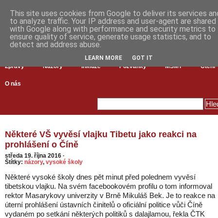
This site uses cookies from Google to deliver its services an
to analyze traffic. Your IP address and user-agent are shared
with Google along with performance and security metrics to
ensure quality of service, generate usage statistics, and to
detect and address abuse.
LEARN MORE
GOT IT
Zprávy
Názory
Inkluze
Pozvánky
MŠMT
Čtení
O nás
Některé VŠ vyvěsí vlajku Tibetu jako reakci na
prohlášení o Číně
středa 19. října 2016
·
Štítky:
názory
,
vysoké školy
Některé vysoké školy dnes pět minut před polednem vyvěsí
tibetskou vlajku. Na svém facebookovém profilu o tom informoval
rektor Masarykovy univerzity v Brně Mikuláš Bek. Je to reakce na
úterní prohlášení ústavních činitelů o oficiální politice vůči Číně
vydaném po setkání některých politiků s dalajlamou, řekla ČTK