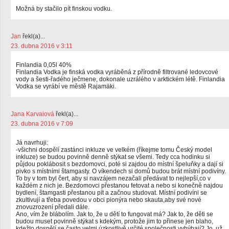
Možná by stačilo pít finskou vodku.
Jan
řekl(a)...
23. dubna 2016 v 3:11
Finlandia 0,05l 40%
Finlandia Vodka je finská vodka vyráběná z přírodně filtrované ledovcové
vody a šesti-řadého ječmene, dokonale uzrálého v arktickém létě. Finlandia
Vodka se vyrábí ve městě Rajamäki.
Jana Karvaiová
řekl(a)...
23. dubna 2016 v 7:09
Já navrhuji:
-všichni dospělí zastánci inkluze ve velkém (říkejme tomu Český model
inkluze) se budou povinně denně stýkat se všemi. Tedy cca hodinku si
půjdou poklábosit s bezdomovci, poté si zajdou do místní špeluňky a dají si
pivko s místními štamgasty. O víkendech si domů budou brát místní podivíny.
To by v tom byl čert, aby si navzájem nezačali předávat to nejlepší,co v
každém z nich je. Bezdomovci přestanou fetovat a nebo si konečně najdou
bydlení, štamgasti přestanou pít a začnou studovat. Místní podivíni se
zkultivují a třeba povedou v obci pionýra nebo skauta,aby své nové
znovuzrození předali dále.
Ano, vím že blábolím. Jak to, že u dětí to fungovat má? Jak to, že děti se
budou muset povinně stýkat s kdekým, protože jim to přinese jen blaho,
kdežto dospělí se často velmi úzkostlivě určité společnosti vyhýbají? Jo, už