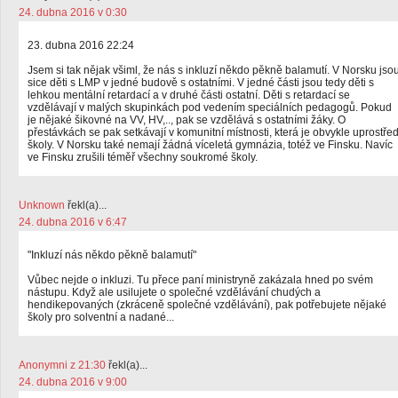
24. dubna 2016 v 0:30
23. dubna 2016 22:24
Jsem si tak nějak všiml, že nás s inkluzí někdo pěkně balamutí. V Norsku jso
sice děti s LMP v jedné budově s ostatními. V jedné části jsou tedy děti s
lehkou mentální retardací a v druhé části ostatní. Děti s retardací se
vzdělávají v malých skupinkách pod vedením speciálních pedagogů. Pokud
je nějaké šikovné na VV, HV,.., pak se vzdělává s ostatními žáky. O
přestávkách se pak setkávají v komunitní místnosti, která je obvykle uprostře
školy. V Norsku také nemají žádná víceletá gymnázia, totéž ve Finsku. Navíc
ve Finsku zrušili téměř všechny soukromé školy.
Unknown
řekl(a)...
24. dubna 2016 v 6:47
"Inkluzí nás někdo pěkně balamutí"
Vůbec nejde o inkluzi. Tu přece paní ministryně zakázala hned po svém
nástupu. Když ale usilujete o společné vzdělávání chudých a
hendikepovaných (zkráceně společné vzdělávání), pak potřebujete nějaké
školy pro solventní a nadané...
Anonymni z 21:30
řekl(a)...
24. dubna 2016 v 9:00