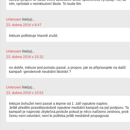
vím, vyrůstali v neinkluzivní škole. To bude tím.
Unknown
řekl(a)...
23. dubna 2016 v 8:47
Inkluze potřebuje hlavně zrušit.
Unknown
řekl(a)...
23. dubna 2016 v 10:32
no dobře, inkluze jest pomalu passé, a propos, jak se připravujete na další
kampaň -genderově neutrální školství ?
Unknown
řekl(a)...
23. dubna 2016 v 10:52
Inkluze bohužel není passé a teprve od 1. září vypukne naplno.
Ještě předtím pravděpodobně vypukne mediální kampaň na její podporu. Ta
kampaň je naprosto zbytečná,protože pokud je něco nařízeno zeshora, proti
čemu není odvolání, není to potřeba ještě mediálně propagovat.