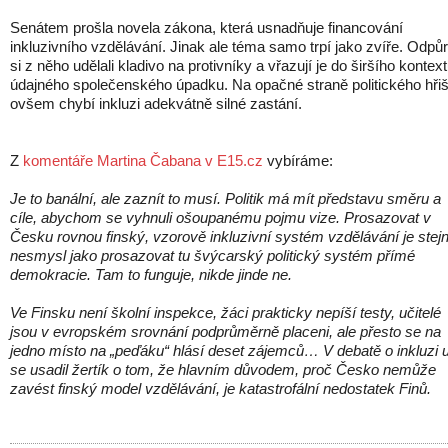
Senátem prošla novela zákona, která usnadňuje financování
inkluzivního vzdělávání. Jinak ale téma samo trpí jako zvíře. Odpůr
si z něho udělali kladivo na protivníky a vřazují je do širšího kontex
údajného společenského úpadku. Na opačné straně politického hřiš
ovšem chybí inkluzi adekvátně silné zastání.
Z
komentáře Martina Čabana v E15.cz
vybíráme:
Je to banální, ale zaznít to musí. Politik má mít představu směru a
cíle, abychom se vyhnuli ošoupanému pojmu vize. Prosazovat v
Česku rovnou finský, vzorově inkluzivní systém vzdělávání je stej
nesmysl jako prosazovat tu švýcarský politický systém přímé
demokracie. Tam to funguje, nikde jinde ne.
Ve Finsku není školní inspekce, žáci prakticky nepíší testy, učitelé
jsou v evropském srovnání podprůměrně placeni, ale přesto se na
jedno místo na „peďáku“ hlásí deset zájemců… V debatě o inkluzi 
se usadil žertík o tom, že hlavním důvodem, proč Česko nemůže
zavést finský model vzdělávání, je katastrofální nedostatek Finů.