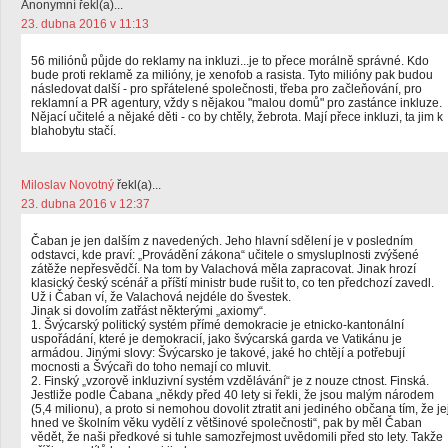
Anonymní řekl(a)...
23. dubna 2016 v 11:13
56 miliónů půjde do reklamy na inkluzi...je to přece morálně správné. Kdo
bude proti reklamě za milióny, je xenofob a rasista. Tyto milióny pak budou
následovat další - pro spřátelené společnosti, třeba pro začleňování, pro
reklamní a PR agentury, vždy s nějakou "malou domů" pro zastánce inkluze.
Nějací učitelé a nějaké děti - co by chtěly, žebrota. Mají přece inkluzi, ta jim k
blahobytu stačí.
Miloslav Novotný
řekl(a)...
23. dubna 2016 v 12:37
Čaban je jen dalším z navedených. Jeho hlavní sdělení je v posledním
odstavci, kde praví: „Provádění zákona“ učitele o smysluplnosti zvýšené
zátěže nepřesvědčí. Na tom by Valachová měla zapracovat. Jinak hrozí
klasický český scénář a příští ministr bude rušit to, co ten předchozí zavedl.
Už i Čaban ví, že Valachová nejdéle do švestek.
Jinak si dovolím zatřást některými „axiomy“.
1. Švýcarský politický systém přímé demokracie je etnicko-kantonální
uspořádání, které je demokracií, jako švýcarská garda ve Vatikánu je
armádou. Jinými slovy: Švýcarsko je takové, jaké ho chtějí a potřebují
mocnosti a Švýcaři do toho nemají co mluvit.
2. Finský „vzorově inkluzivní systém vzdělávání“ je z nouze ctnost. Finská.
Jestliže podle Čabana „někdy před 40 lety si řekli, že jsou malým národem
(5,4 milionu), a proto si nemohou dovolit ztratit ani jediného občana tím, že je
hned ve školním věku vydělí z většinové společnosti“, pak by měl Čaban
vědět, že naši předkové si tuhle samozřejmost uvědomili před sto lety. Takže