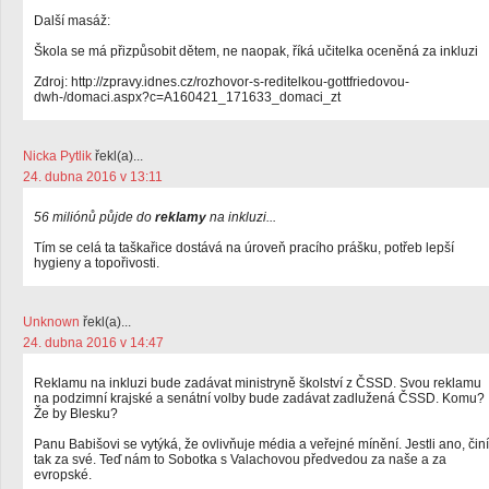
Další masáž:
Škola se má přizpůsobit dětem, ne naopak, říká učitelka oceněná za inkluzi
Zdroj: http://zpravy.idnes.cz/rozhovor-s-reditelkou-gottfriedovou-
dwh-/domaci.aspx?c=A160421_171633_domaci_zt
Nicka Pytlik
řekl(a)...
24. dubna 2016 v 13:11
56 miliónů půjde do
reklamy
na inkluzi...
Tím se celá ta taškařice dostává na úroveň pracího prášku, potřeb lepší
hygieny a topořivosti.
Unknown
řekl(a)...
24. dubna 2016 v 14:47
Reklamu na inkluzi bude zadávat ministryně školství z ČSSD. Svou reklamu
na podzimní krajské a senátní volby bude zadávat zadlužená ČSSD. Komu?
Že by Blesku?
Panu Babišovi se vytýká, že ovlivňuje média a veřejné mínění. Jestli ano, činí
tak za své. Teď nám to Sobotka s Valachovou předvedou za naše a za
evropské.