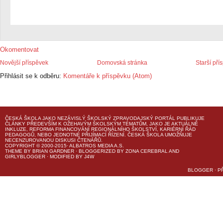
Okomentovat
Novější příspěvek
Domovská stránka
Starší pří
Přihlásit se k odběru:
Komentáře k příspěvku (Atom)
ČESKÁ ŠKOLA
JAKO NEZÁVISLÝ ŠKOLSKÝ ZPRAVODAJSKÝ PORTÁL PUBLIKUJE
ČLÁNKY PŘEDEVŠÍM K OŽEHAVÝM ŠKOLSKÝM TÉMATŮM, JAKO JE AKTUÁLNĚ
INKLUZE, REFORMA FINANCOVÁNÍ REGIONÁLNÍHO ŠKOLSTVÍ, KARIÉRNÍ ŘÁD
PEDAGOGŮ, NEBO JEDNOTNÉ PŘIJÍMACÍ ŘÍZENÍ.
ČESKÁ ŠKOLA
UMOŽŇUJE
NECENZUROVANOU DISKUSI ČTENÁŘŮ.
COPYRIGHT © 2000-2015· ALBATROS MEDIA A.S.
THEME
BY
BRIAN GARDNER
· BLOGGERIZED BY
ZONA CEREBRAL
AND
GIRLYBLOGGER
· MODIFIED BY
J4W
BLOGGER
·
P