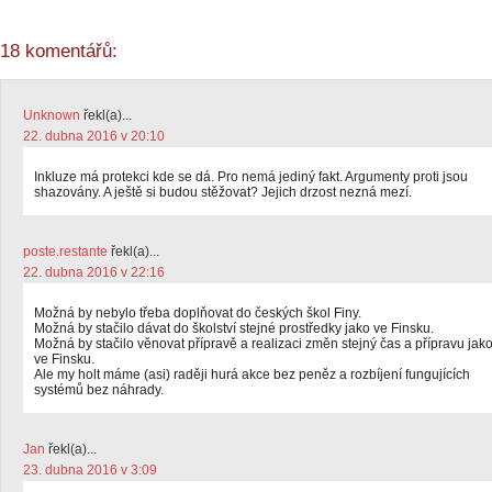
18 komentářů:
Unknown
řekl(a)...
22. dubna 2016 v 20:10
Inkluze má protekci kde se dá. Pro nemá jediný fakt. Argumenty proti jsou
shazovány. A ještě si budou stěžovat? Jejich drzost nezná mezí.
poste.restante
řekl(a)...
22. dubna 2016 v 22:16
Možná by nebylo třeba doplňovat do českých škol Finy.
Možná by stačilo dávat do školství stejné prostředky jako ve Finsku.
Možná by stačilo věnovat přípravě a realizaci změn stejný čas a přípravu jak
ve Finsku.
Ale my holt máme (asi) raději hurá akce bez peněz a rozbíjení fungujících
systémů bez náhrady.
Jan
řekl(a)...
23. dubna 2016 v 3:09