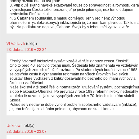
příčiny rozdílů budou asi jinde.
3. Vtip o „té skandinávské exaltované touze po spravedlnosti a rovnosti, která
v cyničtějším Česku tolik nerezonuje“ je ještě pitomější, než ten o údajném
nedostatku Finů kdekoli.
4. S Čabanem souhlasím, s malou obměnou, jen v jediném: výhodou
přemnožení rychlokvašených inkluzionistů je, že není kam plivnout. Tak to m
být. Na podlahu se neplive, Čabane. Švejk by s tebou měl vyrazit dveře.
Vl.Václavík
řekl(a)...
23. dubna 2016 v 22:24
Finský "vzorově inkluzivní systém vzdělávání je z nouze ctnost. Finská".
Ono to před 40 lety bylo trochu jinak. Šedesátá léta znamenala ve vzděláván
ve vyspělých zemích důležité rozhraní. Po studentských bouřích v roce 1968
se otevřela cesta k významným reformám na všech úrovních školských
soustav, které vycházely z kritiky dosavadního běžného pojímání výchovy a
školního vzdělávání.
Naše školství v té době řešilo normalizační utužování systému pocházejícímu
z dob Rakousko-Uherska. Po převratu v roce 1989 reformní kroky nedosáhly
zdaleka té razance, jako ve vyspělých zemích v 70. létech minulého století.
Škoda.
Pokud se v nedávné době vynořil problém společného vzdělávání (inkluze),
je jeho řešení jen stíháním peletonu, abychom neztratili kontakt.
Unknown
řekl(a)...
23. dubna 2016 v 23:07