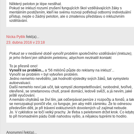
Některý peloton je lépe nestíhat.
Pokud se inkluzí rozumí zrušení fungujících škol vzdělávajících žáky s
mentálním postižením, kteří ke svému rozvoji potřebují odborný individuální
přístup, nejde o žádný peloton, ale o zmatenou představu o inkluzivním
vzdělávání.
Nicka Pytlik
řekl(a)...
23. dubna 2016 v 23:18
Pokud se v nedávné době vynořil problém společného vzdělávání (inkluze),
je jeho řešení jen stíháním peletonu, abychom neztratili kontakt.
To je přesně ono!
Vynořil se problém...
a '56 miliónů půjde do reklamy na inkluzi'...
Vynořil se problém = byl vytvořen problém.
Jedno nemehlo nevědělo, jak hodnotit výsledky svých žáků, tak vymyslelo
autoevaluaci.
Další nemehlo neví jak učit, tak vymyslí zkompetetňování, svobodné, tvořivé,
otevřené, se smetanovou chutí, pravé domácí, ledově svěží, a já nevím, jaké
ještě vyučování.
A nemálo chytráků se živí tím, jak odčerpávat peníze z rozpočtu a fondů, a tak
se nerozpakují poničit vše, co funguje, jen aby měli záminku. Že to odnesou
především děti, je při trávení exkluzivních dovolených už zajímat nebude.
Jo. V cyklistice se točí velký prachy. Je třeba s peletonem držet krok. Co kdyb
to při hromadném pádu čistě nahodou vyšlo, a nějakou tuprémi to hodilo.
Anonymní řekl(a)...