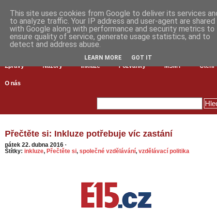
This site uses cookies from Google to deliver its services an
to analyze traffic. Your IP address and user-agent are shared
with Google along with performance and security metrics to
ensure quality of service, generate usage statistics, and to
detect and address abuse.
LEARN MORE
GOT IT
Zprávy
Názory
Inkluze
Pozvánky
MŠMT
Čtení
O nás
Přečtěte si: Inkluze potřebuje víc zastání
pátek 22. dubna 2016
·
Štítky:
inkluze
,
Přečtěte si
,
společné vzdělávání
,
vzdělávací politika