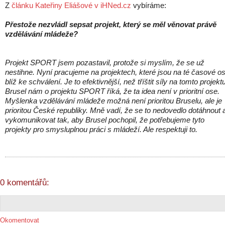
Z
článku Kateřiny Eliášové v iHNed.cz
vybíráme:
Přestože nezvládl sepsat projekt, který se měl věnovat právě
vzdělávání mládeže?
Projekt SPORT jsem pozastavil, protože si myslím, že se už
nestihne. Nyní pracujeme na projektech, které jsou na té časové o
blíž ke schválení. Je to efektivnější, než tříštit síly na tomto projektu
Brusel nám o projektu SPORT říká, že ta idea není v prioritní ose.
Myšlenka vzdělávání mládeže možná není prioritou Bruselu, ale je
prioritou České republiky. Mně vadí, že se to nedovedlo dotáhnout 
vykomunikovat tak, aby Brusel pochopil, že potřebujeme tyto
projekty pro smysluplnou práci s mládeží. Ale respektuji to.
0 komentářů:
Okomentovat