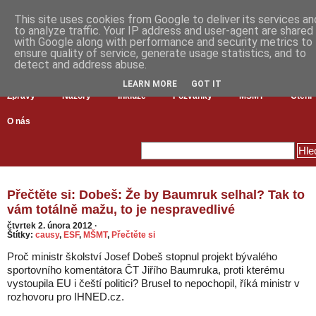
This site uses cookies from Google to deliver its services an
to analyze traffic. Your IP address and user-agent are shared
with Google along with performance and security metrics to
ensure quality of service, generate usage statistics, and to
detect and address abuse.
LEARN MORE
GOT IT
Zprávy
Názory
Inkluze
Pozvánky
MŠMT
Čtení
O nás
Přečtěte si: Dobeš: Že by Baumruk selhal? Tak to
vám totálně mažu, to je nespravedlivé
čtvrtek 2. února 2012
·
Štítky:
causy
,
ESF
,
MŠMT
,
Přečtěte si
Proč ministr školství Josef Dobeš stopnul projekt bývalého
sportovního komentátora ČT Jiřího Baumruka, proti kterému
vystoupila EU i čeští politici? Brusel to nepochopil, říká ministr v
rozhovoru pro IHNED.cz.