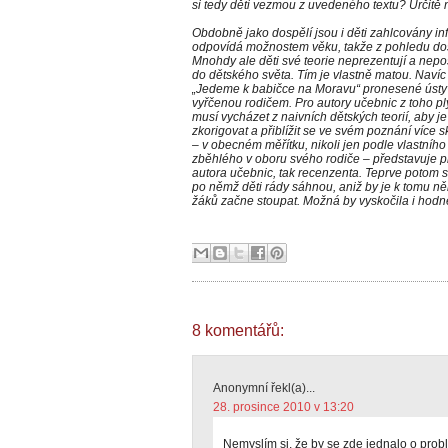
si tedy děti vezmou z uvedeného textu? Určitě 
Obdobně jako dospělí jsou i děti zahlcovány in
odpovídá možnostem věku, takže z pohledu dos
Mnohdy ale děti své teorie neprezentují a nepos
do dětského světa. Tím je vlastně matou. Navíc 
„Jedeme k babičce na Moravu“ pronesené ústy d
vyřčenou rodičem. Pro autory učebnic z toho ply
musí vycházet z naivních dětských teorií, aby j
zkorigovat a přiblížit se ve svém poznání více 
– v obecném měřítku, nikoli jen podle vlastní
zběhlého v oboru svého rodiče – představuje p
autora učebnic, tak recenzenta. Teprve potom 
po němž děti rády sáhnou, aniž by je k tomu ně
žáků začne stoupat. Možná by vyskočila i hodn
8 komentářů:
Anonymní řekl(a)...
28. prosince 2010 v 13:20
Nemyslím si, že by se zde jednalo o prob