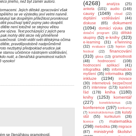
něco jiného, než byl záměr autorů.
(4268)
analýza
(25)
anketa
(101)
audio
(148)
formacemi. Jejich dětské zpracování však
causy
(1049)
cloud
(22)
pělého se ve výsledku jeví velmi naivně.
digitální vzdělávání
(44)
kytují tak dospělým příležitost proniknout
dokument
děti používají tytéž pojmy jako dospělí.
diskuse
(65)
ítěte není totožné se stejnou větou
(1094)
domácí výuka
(28)
ne výzva. Text pocházející z jejich pera
dětské
dotační program
(21)
e pak mohly děti skrze něj přiměřeně
e-knihy
(323)
skupiny
(52)
skutečnosti. Umět vidět svět dětskýma očima
e-learning
(31)
eTwinning
ho dítěte, pravděpodobně nadprůměrně
(32)
evaluace
(13)
fejeton
(3)
roto nezbytný předpoklad erudice jak
financování
festival
(22)
se stanou učebnice nástrojem vzdělávání,
(310)
gramotnosti
kdo nutil, a čtenářská gramotnost našich
glosa
(13)
ě vysoko!
(48)
hodnocení
(108)
hodnocení aplikací
(41)
infografika
(40)
informatické
myšlení
(35)
informatika
(60)
inkluze
(1194)
inovace
(30)
internetová bezpečnost
(57)
interview
(173)
kariérní
kniha
(1180)
řád
(178)
knihy
(1253)
komentář
(227)
konektivismus
(13)
konference
(197)
konkursy
kulatý
(7)
konstruktivismus
(19)
stůl
(55)
kurikulum
(28)
matematika
licence
(7)
(298)
metodika
(39)
migrace
ministryně školství
(87)
lém se čtenářskou gramotností.