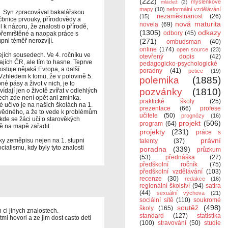
(222)
myšlenkové
mládež
(2)
mapy
(10)
neformální vzdělávání
. Syn zpracovával bakalářskou
nezaměstnanost
(26)
(15)
učbnice prvouky, přírodovědy a
nová maturita
novela
(69)
 k názoru, že znalosti o přírodě,
(1305)
odkazy
odbory
(45)
 přemrštěné a naopak práce s
pni téměř nerozvíjí.
(271)
ombudsman
(40)
online
(174)
open source
(23)
jejích sousedech. Ve 4. ročníku ve
otevřený dopis
(42)
jích ČR, ale tím to hasne. Teprve
pedagogicko-psychologické
xistuje nějaká Evropa, a další
poradny
(41)
petice
(19)
 Vzhledem k tomu, že v polovině 5.
polemika
(1885)
é pásy a život v nich, je to
pozvánky
(1810)
ídají jen o životě zvířat v odlehlých
lech zde není opět ani zmínka.
praktické školy
(25)
 učivo je na našich školách na 1.
prezentace
(66)
profese
ovědného, a že to vede k problémům
učitele
(50)
prognózy
(16)
, kde se žáci učí o starověkých
projekt
(506)
program
(64)
vě na mapě zařadit.
projekty
(231)
práce s
právní
ky zeměpisu nejen na 1. stupni
talenty
(37)
ialismu, kdy byly tyto znalosti
poradna
(339)
průzkum
(53)
přednáška
(27)
předškolní ročník
(75)
předškolní vzdělávání
(103)
recenze
(30)
redakce
(16)
regionální školství
(94)
satira
(44)
sexuální výchova
(21)
sociální sítě
(110)
soukromé
soutěž
(498)
školy
(165)
ci jinych znalostech.
standard
(127)
statistika
etmi hovori a ze jim dost casto deti
(100)
stravování
(50)
studie