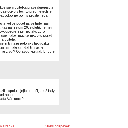
likož jsem učitelka právě dějepisu a
, že učivo v těchto předmětech je
než odborné pojmy prostě nedají
yla velice početná, ve třídě nás
 (až na historii 20. století), neměli
yklopedie, internet jako zdroj
useli také naučit a nikdo to pořád
na učitele.
me si ty naše potomky tak trošku
ím míň, ale čím dál tím víc je
 je život? Opravdu víte, jak funguje
li, spolu s jejich rodiči, to už tady
ani nejde.
apadá Vás něco?
 stránka
Starší příspěvek