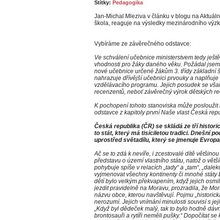
Štítky:
Pedagogika
Jan-Michal Mleziva v článku v blogu na Aktuálně
škola, reaguje na výsledky mezinárodního výz
Vybíráme ze závěrečného odstavce:
Ve schválení učebnice ministerstvem tedy ještě
vhodnosti pro žáky daného věku. Požádal jsem 
nové učebnice určené žákům 3. třídy základní šk
nahrazuje dřívější učebnici prvouky a naplňuj
vzdělávacího programu. Jejich posudek se vša
recenzentů, neboť závěrečný výrok dětských re
K pochopení tohoto stanoviska může posloužit 
odstavce z kapitoly první Naše vlast Česká repu
Česká republika (ČR) se skládá ze tří histor
to stát, který má tisíciletou tradici. Dnešní 
uprostřed světadílu, který se jmenuje Evropa
Ač se to zdá k nevíře, i zcestovalé dítě většin
představu o území vlastního státu, natož o větš
pohybuje spíše v relacích „tady“ a „tam“, „dalek
vyjmenovat všechny kontinenty či mnohé státy 
dětí bylo velkým překvapením, když jejich osmile
jezdit pravidelně na Moravu, prozradila, že Mo
názvu obce, kterou navštěvují. Pojmu „historic
nerozumí. Jejich vnímání minulosti souvisí s jej
„Když byl dědeček malý, tak to bylo hodně dávn
brontosauři a rytíři neměli pušky.“ Dopočítat s