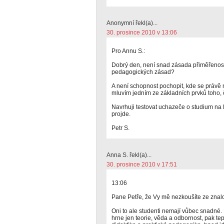
Anonymní řekl(a)...
30. prosince 2010 v 13:06
Pro Annu S.:
Dobrý den, není snad zásada přiměřenost
pedagogických zásad?
A není schopnost pochopit, kde se právě
mluvím jedním ze základních prvků toho,
Navrhuji testovat uchazeče o studium na 
projde.
Petr S.
Anna S. řekl(a)...
30. prosince 2010 v 17:51
13:06
Pane Petře, že Vy mě nezkoušíte ze znalo
Oni to ale studenti nemají vůbec snadné. P
hrne jen teorie, věda a odbornost, pak te