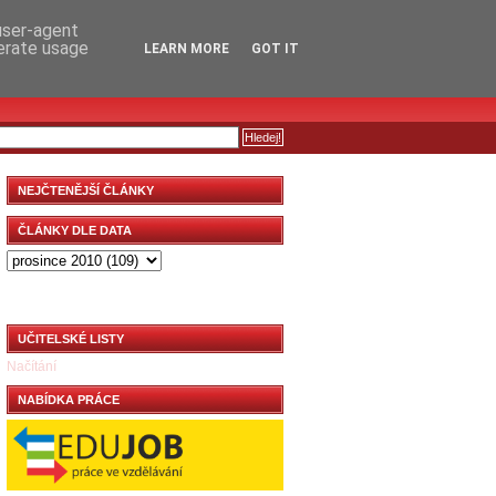
RSS
KOMENTÁŘE
 user-agent
nerate usage
LEARN MORE
GOT IT
NEJČTENĚJŠÍ ČLÁNKY
ČLÁNKY DLE DATA
UČITELSKÉ LISTY
Načítání
NABÍDKA PRÁCE