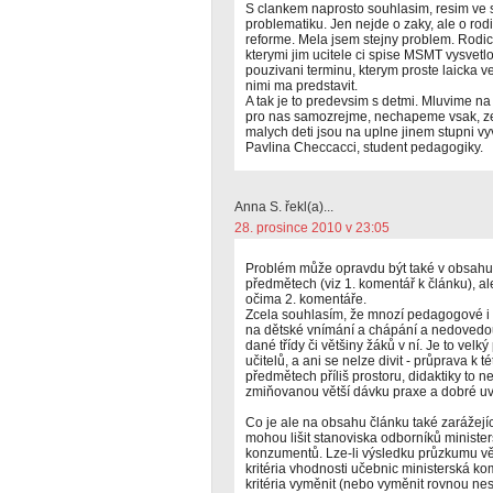
S clankem naprosto souhlasim, resim ve
problematiku. Jen nejde o zaky, ale o rodi
reforme. Mela jsem stejny problem. Rodi
kterymi jim ucitele ci spise MSMT vysvetlo
pouzivani terminu, kterym proste laicka ve
nimi ma predstavit.
A tak je to predevsim s detmi. Mluvime na
pro nas samozrejme, nechapeme vsak, ze
malych deti jsou na uplne jinem stupni vy
Pavlina Checcacci, student pedagogiky.
Anna S. řekl(a)...
28. prosince 2010 v 23:05
Problém může opravdu být také v obsahu
předmětech (viz 1. komentář k článku), al
očima 2. komentáře.
Zcela souhlasím, že mnozí pedagogové i na
na dětské vnímání a chápání a nedovedou
dané třídy či většiny žáků v ní. Je to vel
učitelů, a ani se nelze divit - průprava k 
předmětech příliš prostoru, didaktiky to n
zmiňovanou větší dávku praxe a dobré uvá
Co je ale na obsahu článku také zarážející,
mohou lišit stanoviska odborníků ministe
konzumentů. Lze-li výsledku průzkumu věři
kritéria vhodnosti učebnic ministerská ko
kritéria vyměnit (nebo vyměnit rovnou ne