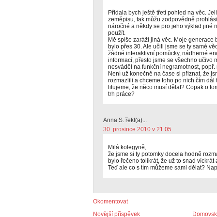
Přidala bych ještě třetí pohled na věc. Je
zeměpisu, tak můžu zodpovědně prohlásit
náročné a někdy se pro jeho výklad jiné 
použít.
Mě spíše zaráží jiná věc. Moje generace b
bylo přes 30. Ale učili jsme se ty samé věci
žádné interaktivní pomůcky, nádherné enc
informací, přesto jsme se všechno učivo m
nesváděl na funkční negramotnost, popř. 
Není už konečně na čase si přiznat, že js
rozmazlili a chceme toho po nich čím dál t
litujeme, že něco musí dělat? Copak o tom
trh práce?
Anna S. řekl(a)...
30. prosince 2010 v 21:05
Milá kolegyně,
že jsme si ty potomky docela hodně rozmazli
bylo řečeno tolikrát, že už to snad víckrát 
Teď ale co s tím můžeme sami dělat? N
Okomentovat
Novější příspěvek
Domovská