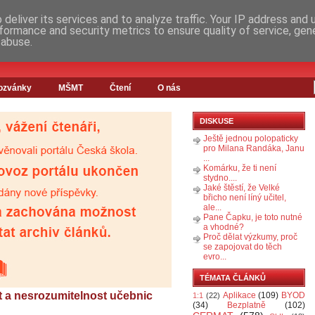
deliver its services and to analyze traffic. Your IP address and
formance and security metrics to ensure quality of service, ge
 abuse.
ozvánky
MŠMT
Čtení
O nás
DISKUSE
Ještě jednou polopaticky
pro Milana Randáka, Janu
...
Komárku, že ti není
stydno....
Jaké štěstí, že Velké
břicho není líný učitel,
ale...
Pane Čapku, je toto nutné
a vhodné?
Proč dělat výzkumy, proč
se zapojovat do těch
evro...
TÉMATA ČLÁNKŮ
t a nesrozumitelnost učebnic
Aplikace
(109)
BYOD
1:1
(22)
(34)
Bezplatně
(102)