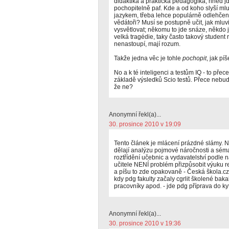
didaktika a praktická pedagogika, hned jd
pochopitelně paf. Kde a od koho slyší ml
jazykem, třeba lehce populárně odlehčený
vědátoři? Musí se postupně učit, jak mluvit
vysvětlovat; někomu to jde snáze, někdo j
velká tragédie, taky často takový student
nenastoupí, mají rozum.
Takže jedna věc je tohle
pochopit
, jak pí
No a k té inteligenci a testům IQ - to př
základě výsledků Scio testů. Přece nebu
že ne?
Anonymní řekl(a)...
30. prosince 2010 v 19:09
Tento článek je mlácení prázdné slámy. N
dělají analýzu pojmové náročnosti a sém
roztřídění učebnic a vydavatelství podle 
učitele NENÍ problém přizpůsobit výuku re
a píšu to zde opakovaně - Česká škola.cz 
kdy pdg fakulty začaly cgrlit školené bakalá
pracovníky apod. - jde pdg příprava do kyt
Anonymní řekl(a)...
30. prosince 2010 v 19:36