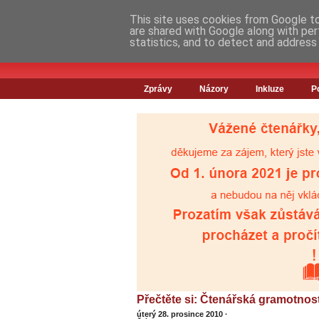
This site uses cookies from Google to 
are shared with Google along with per
statistics, and to detect and address
Zprávy
Názory
Inkluze
P
Přečtěte si: Čtenářská gramotnos
úterý 28. prosince 2010
·