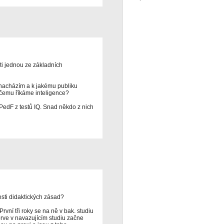
i jednou ze základních
 nacházím a k jakému publiku
 čemu říkáme inteligence?
PedF z testů IQ. Snad někdo z nich
sti didaktických zásad?
rvní tři roky se na ně v bak. studiu
prve v navazujícím studiu začne