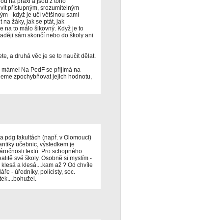
ou na praxi a jsou z toho
uvit přístupným, srozumitelným
m - když je učí většinou samí
 na žáky, jak se ptát, jak
e na to málo šikovný. Když je to
 raději sám skončí nebo do školy ani
šete, a druhá věc je se to naučit dělat.
ece máme! Na PedF se přijímá na
deme zpochybňovat jejich hodnotu,
a pdg fakultách (např. v Olomouci)
antiky učebnic, výsledkem je
náročnosti textů. Pro schopného
alitě své školy. Osobně si myslím -
klesá a klesá....kam až ? Od chvíle
ře - úředníky, policisty, soc.
ek....bohužel.