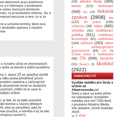
střední školy
(369)
(33)
 sve diplomove praci podobnou
testování
ce a o informace o kurikularni
tablety
(113)
ce vubec nerozumi terminum,
tisková
(568)
tipy
(16)
valo, co je kurikularni reforma. Slo o
zpráva
(2808)
rejnost nerozumi a nevi, co si za
top
(122)
trh práce
(156)
 ne a uzivame terminy, ktere jsou
video
(685)
učebnice
(39)
 abstraktni operace v mysleni
vzdělávací
vyhláška
(41)
voje.
politika
(551)
vzdělávací
technologie
(61)
vzdělávání
výzkum
(283)
(184)
zákon
o pedagogických
pracovnících
(64)
ÚIV
(3)
Česko mluví o vzdělávání
ČŠI
(699)
(58)
čtenářství
školství
 a rozsahu učiva ve jmenovaných
(31)
Škola21
(3)
e spíše se kloním k vidění problému
(2922)
 2. stupni ZŠ se vyjadřují složitě
KNIHKUPECTVÍ
 látku podat přiměřeně úrovni
ký problém zejména u začínajících
Využijte nabídku pro školy a
této dovednosti nemá ve studijních
učitele od
ezachrání, chtělo by to zase tu
Albatrosmedia.cz!
dějící učitele.
Slevy a akce na knihy přímo
od nakladatele. Kompletní
 je fakt, že se takto polaritně
nabídka více než 7000 titulů
rské komise a názory dětských
z produkce Albatros Media.
t, stojí za zamyšlení, jaká že
Vše skladem, rychlé dodávky
mise používá, a neměla-li by se tato
zboží.
schopnou komisi?).
E-shop