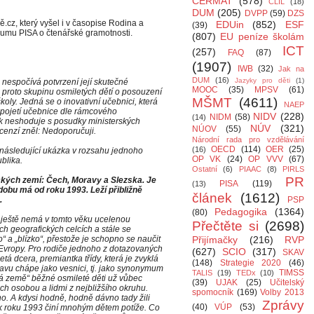
CERMAT
(578)
CLIL
(18)
DUM
(205)
DVPP
(59)
DZS
.cz, který vyšel i v časopise Rodina a
EDUin
(852)
ESF
(39)
kumu PISA o čtenářské gramotnosti.
(807)
EU peníze školám
ICT
(257)
FAQ
(87)
(1907)
IWB
(32)
Jak na
DUM
(16)
Jazyky pro děti
(1)
 nespočívá potvrzení její skutečné
MOOC
(35)
MPSV
(61)
proto skupinu osmiletých dětí o posouzení
MŠMT
(4611)
oly. Jedná se o inovativní učebnici, která
NAEP
e pojetí učebnice dle rámcového
NIDV
(228)
NIDM
(58)
(14)
k neshoduje s posudky ministerských
NÚV
(321)
NÚOV
(55)
cenzí zněl: Nedoporučuji.
Národní rada pro vzdělávání
OECD
(114)
OER
(25)
(16)
následující ukázka v rozsahu jednoho
OP VK
(24)
OP VVV
(67)
blika.
Ostatní
(6)
PIAAC
(8)
PIRLS
PR
ických zemí: Čech, Moravy a Slezska. Je
PISA
(119)
(13)
podobu má od roku 1993. Leží přibližně
článek
(1612)
.
PSP
Pedagogika
(1364)
(80)
ou ještě nemá v tomto věku ucelenou
Přečtěte si
(2698)
ích geografických celcích a stále se
o“ a „blízko“, přestože je schopno se naučit
Přijímačky
(216)
RVP
Evropy. Pro rodiče jednoho z dotazovaných
(627)
SCIO
(317)
SKAV
tá dcera, premiantka třídy, která je zvyklá
(148)
Strategie 2020
(46)
ravu chápe jako vesnici, tj. jako synonymum
TIMSS
TALIS
(19)
TEDx
(10)
ká země“ běžné osmileté děti už vůbec
(39)
UJAK
(25)
Učitelský
ich osobou a lidmi z nejbližšího okruhu.
spomocník
(169)
Volby 2013
o. A kdysi hodně, hodně dávno tady žili
Zprávy
(40)
VÚP
(53)
e k roku 1993 činí mnohým dětem potíže. Co