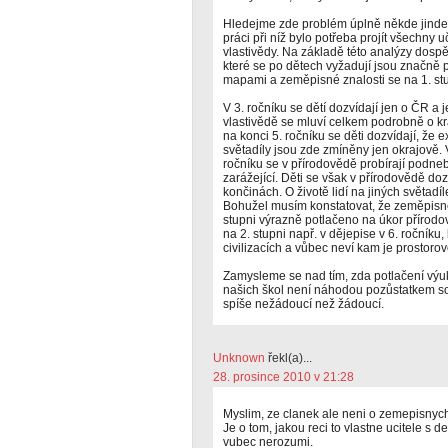
Hledejme zde problém úplně někde jinde
práci při níž bylo potřeba projít všechny 
vlastivědy. Na základě této analýzy dospěl
které se po dětech vyžadují jsou značně
mapami a zeměpisné znalosti se na 1. stu
V 3. ročníku se dětí dozvídají jen o ČR a 
vlastivědě se mluví celkem podrobně o kra
na konci 5. ročníku se děti dozvídají, že e
světadíly jsou zde zmíněny jen okrajově.
ročníku se v přírodovědě probírají podnebn
zarážející. Děti se však v přírodovědě dozv
končinách. O životě lidí na jiných světadí
Bohužel musím konstatovat, že zeměpisné
stupni výrazně potlačeno na úkor přírod
na 2. stupni např. v dějepise v 6. ročníku
civilizacích a vůbec neví kam je prostoro
Zamysleme se nad tím, zda potlačení výu
našich škol není náhodou pozůstatkem soc
spíše nežádoucí než žádoucí.
Unknown
řekl(a)...
28. prosince 2010 v 21:28
Myslim, ze clanek ale neni o zemepisnych 
Je o tom, jakou reci to vlastne ucitele s d
vubec nerozumi.