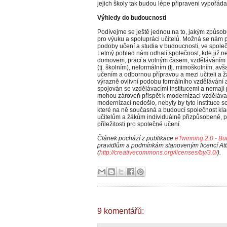
jejich školy tak budou lépe připraveni vypořáda
Výhledy do budoucnosti
Podívejme se ještě jednou na to, jakým způso
pro výuku a spolupráci učitelů. Možná se nám při
podoby učení a studia v budoucnosti, ve spole
Letmý pohled nám odhalí společnost, kde již ne
domovem, prací a volným časem, vzděláváním a
(tj. školním), neformálním (tj. mimoškolním, a
učením a odbornou přípravou a mezi učiteli a ž
výrazně ovlivní podobu formálního vzdělávání a
spojován se vzdělávacími institucemi a nemají pe
mohou zároveň přispět k modernizaci vzdělávací
modernizaci nedošlo, nebyly by tyto instituce
které na ně současná a budoucí společnost kla
učitelům a žákům individuálně přizpůsobené, po
příležitosti pro společné učení.
Článek pochází z publikace
eTwinning 2.0 - B
pravidlům a podmínkám stanoveným licencí At
(
http://creativecommons.org/licenses/by/3.0/
).
9 komentářů: