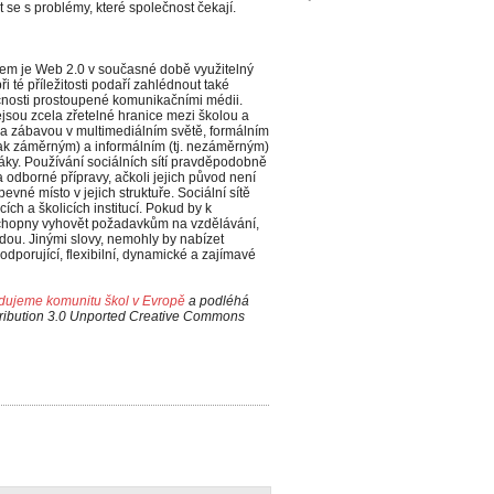
t se s problémy, které společnost čekají.
bem je Web 2.0 v současné době využitelný
 té příležitosti podaří zahlédnout také
čnosti prostoupené komunikačními médii.
jsou zcela zřetelné hranice mezi školou a
 zábavou v multimediálním světě, formálním
však záměrným) a informálním (tj. nezáměrným)
áky. Používání sociálních sítí pravděpodobně
 odborné přípravy, ačkoli jejich původ není
vné místo v jejich struktuře. Sociální sítě
ch a školicích institucí. Pokud by k
 schopny vyhovět požadavkům na vzdělávání,
dou. Jinými slovy, nemohly by nabízet
dporující, flexibilní, dynamické a zajímavé
udujeme komunitu škol v Evropě
a podléhá
tribution 3.0 Unported Creative Commons