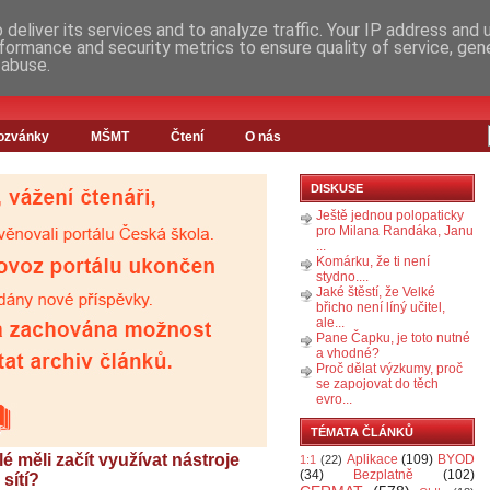
deliver its services and to analyze traffic. Your IP address and
formance and security metrics to ensure quality of service, ge
 abuse.
ozvánky
MŠMT
Čtení
O nás
DISKUSE
Ještě jednou polopaticky
pro Milana Randáka, Janu
...
Komárku, že ti není
stydno....
Jaké štěstí, že Velké
břicho není líný učitel,
ale...
Pane Čapku, je toto nutné
a vhodné?
Proč dělat výzkumy, proč
se zapojovat do těch
evro...
TÉMATA ČLÁNKŮ
é měli začít využívat nástroje
Aplikace
(109)
BYOD
1:1
(22)
(34)
Bezplatně
(102)
sítí?