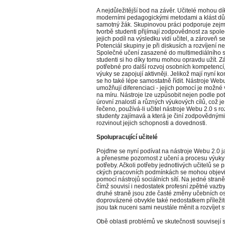
A nejdůležitější bod na závěr. Učitelé mohou d
moderními pedagogickými metodami a klást důra
samotný žák. Skupinovou práci podporuje zejmén
tvorbě studenti přijímají zodpovědnost za spole
jejich podíl na výsledku vidí učitel, a zárove
Potenciál skupiny je při diskusích a rozvíjení 
Společné učení zasazené do multimediálního sv
studenti si ho díky tomu mohou opravdu užít. Z
potřebné pro další rozvoj osobních kompetencí,
výuky se zapojují aktivněji. Jelikož mají nyní 
se ho také lépe samostatně řídit. Nástroje Webu 
umožňují diferenciaci - jejich pomocí je možné
na míru. Nástroje lze uzpůsobit nejen podle pot
úrovní znalostí a různých výukových cílů, což je
řečeno, používá-li učitel nástroje Webu 2.0 s r
studenty zajímavá a která je činí zodpovědnými
rozvinout jejich schopnosti a dovednosti.
Spolupracující učitelé
Pojďme se nyní podívat na nástroje Webu 2.0 jak
a přenesme pozornost z učení a procesu výuky 
potřeby. Ačkoli potřeby jednotlivých učitelů se 
ckých pracovních podmínkách se mohou objevit 
pomocí nástrojů sociálních sítí. Na jedné stran
čímž souvisí i nedostatek profesní zpětné vazb
druhé straně jsou zde časté změny učebních os
doprovázené obvykle také nedostatkem příležito
jsou tak nuceni sami neustále měnit a rozvíjet 
Obě oblasti problémů ve skutečnosti souvisejí 