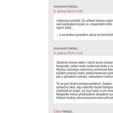
Anonymní řekl(a)...
8. dubna 2010 v 9:06
Výzkumy potvrdili, že učitelé mohou nást
své každodenní práci a v maximální míře t
svých žáků...
... a na kulturu psaného slova se konečn
Anonymní řekl(a)...
8. dubna 2010 v 9:19
Studenti mohou také v rámci kurzu dostat (
fotografie, video nebo audionahrávky a zv
Mohou nahrávat rozhovory, pořizovat fotog
průběh pokusů nebo zdokumentovat výsled
jde o divadelní scénku, interaktivní cviče
To se jeví dosti kontraproduktivní. Zadá
společný úkol, aby vytvořili vlastní fotog
zveřejnili je (např. na YouTube) a oni mn
fotografie mnou předváděné divadelní scé
během hodiny věnovat pozorování přírody
Ctibor
řekl(a)...