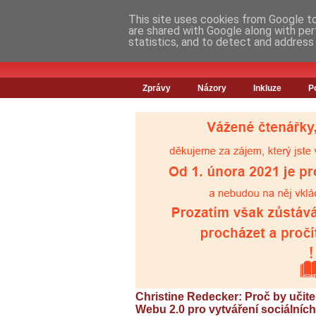
This site uses cookies from Google to 
are shared with Google along with per
statistics, and to detect and address
Zprávy
Názory
Inkluze
P
Christine Redecker: Proč by učitel
Webu 2.0 pro vytváření sociálních 