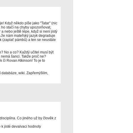
je! Když někdo píše jako "Tatar" (nic
ak ho stačí na chyby upozorňovat,
 a nebo ještě lépe, když si není jistý
 A že nám mateřský jazyk degraduje
yk (zaplať pámbů) a ten se neustále
? No a co? Každý učitel musí být
a nemá šanci. Takže proč ne?
k či Rovan Atkinson! To je to
í databáze, wiki. Zapřemýšlím,
disciplína. Co jiného už by člověk z
 jisté devalvaci hodnoty