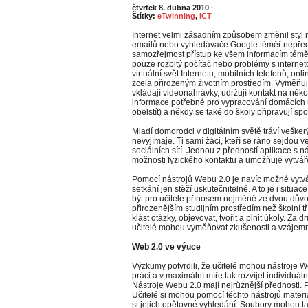
čtvrtek 8. dubna 2010
·
Štítky:
eTwinning
,
ICT
Internet velmi zásadním způsobem změnil styl n
emailů nebo vyhledávače Google téměř nepředs
samozřejmost přístup ke všem informacím téměř
pouze rozbitý počítač nebo problémy s interne
virtuální svět Internetu, mobilních telefonů, onl
zcela přirozeným životním prostředím. Vyměňují 
vkládají videonahrávky, udržují kontakt na něko
informace potřebné pro vypracování domácích úko
obelstít) a někdy se také do školy připravují spo
Mladí domorodci v digitálním světě tráví vešker
nevyjímaje. Ti samí žáci, kteří se ráno sejdou 
sociálních sítí. Jednou z předností aplikace s 
možnosti fyzického kontaktu a umožňuje vytvářet
Pomocí nástrojů Webu 2.0 je navíc možné vytvář
setkání jen stěží uskutečnitelné. A to je i situ
být pro učitele přínosem nejméně ze dvou dův
přirozenějším studijním prostředím než školní tř
klást otázky, objevovat, tvořit a plnit úkoly. Za d
učitelé mohou vyměňovat zkušenosti a vzájemn
Web 2.0 ve výuce
Výzkumy potvrdili, že učitelé mohou nástroje 
práci a v maximální míře tak rozvíjet individuál
Nástroje Webu 2.0 mají nejrůznější přednosti. Prv
Učitelé si mohou pomocí těchto nástrojů materiá
si jejich opětovné vyhledání. Soubory mohou ta