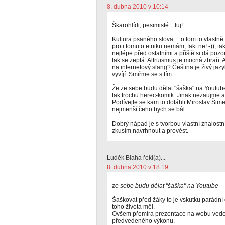
8. dubna 2010 v 10:14
Škarohlídi, pesimisté... fuj!
Kultura psaného slova ... o tom to vlastně 
proti tomuto etniku nemám, fakt ne!:-)), t
nejlépe před ostatními a příště si dá pozor
tak se zeptá. Altruismus je mocná zbraň.
na internetový slang? Čeština je živý jaz
vyvíjí. Smiřme se s tím.
Že ze sebe budu dělat "šaška" na Youtube
tak trochu herec-komik. Jinak nezaujme 
Podívejte se kam to dotáhli Miroslav Šime
nejmenší čeho bych se bál.
Dobrý nápad je s tvorbou vlastní znalostn
zkusím navrhnout a provést.
Luděk Blaha řekl(a)...
8. dubna 2010 v 18:19
ze sebe budu dělat "šaška" na Youtube
Šaškovat před žáky to je vskutku parádní 
toho života měl.
Ovšem přemíra prezentace na webu vede k
předvedeného výkonu.