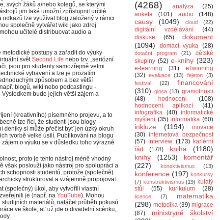
(4268)
je, svých žáků a/nebo kolegů, se kterými
analýza
(25)
strojů jim také umožní zpřístupnit určité
anketa
(101)
audio
(148)
a odkazů lze využívat blog založený v rámci
causy
(1049)
cloud
(22)
hou společně vytvářet wiki jako zdroj
digitální vzdělávání
(44)
mohou učitelé distribuovat audio a
dokument
diskuse
(65)
(1094)
domácí výuka
(28)
é metodické postupy a zařadit do výuky
dětské
dotační program
(21)
irtuální svět
Second Life
nebo tzv. „seriózní
e-knihy
(323)
skupiny
(52)
tači, jsou pro studenty samozřejmě velmi
e-learning
(31)
eTwinning
technické vybavení a lze je prozatím
(32)
evaluace
(13)
fejeton
(3)
jednoduchým způsobem a bez větší
financování
festival
(22)
apř. blogů, wiki nebo podcastingu -
(310)
gramotnosti
glosa
(13)
. Výsledkem bude jejich větší zájem a
(48)
hodnocení
(108)
hodnocení aplikací
(41)
infografika
(40)
informatické
jení (kreativního) písemného projevu, a to
myšlení
(35)
informatika
(60)
becně lze říci, že studenti jsou blogy
inkluze
(1194)
inovace
bní deníky si může přečíst byť jen úzký okruh
(30)
internetová bezpečnost
ich tvorbě velké úsilí. Publikování na blogu
(57)
interview
(173)
kariérní
ch zájem o výuku se v důsledku toho výrazně
kniha
(1180)
řád
(178)
knihy
(1253)
komentář
lnost, proto je tento nástroj méně vhodný
(227)
ně však poslouží jako nástroj pro spolupráci a
konektivismus
(13)
ých schopnosti studentů, protože (společně)
konference
(197)
konkursy
rchicky strukturovat a vzájemně propojovat.
kulatý
(7)
konstruktivismus
(19)
 (společný) úkol, aby vytvořili vlastní
stůl
(55)
kurikulum
(28)
veřejnili je (např. na
YouTube
). Mohou
matematika
licence
(7)
e studijních materiálů, natáčet průběh pokusů
(298)
metodika
(39)
migrace
áce ve škole, ať už jde o divadelní scénku,
ministryně školství
(87)
rody.