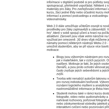
informace v digitální podobě si pro potřeby svo
spolupracují, přehledně uspořádat. Některé z ná
materiály pro žáky. Pro zveřejňování informací 
kurzu, žáci jedné třídy nebo účastníci kurzu mo
informací a pomocí podcastingu a vodcastingu 
videonahrávky.
Web 2.0 dále umožňuje učitelům osvojit si nov
prostředky pro žáky zajímavější a zábavnější. V
hry“, které v sobě spojují učení a hraní na počí
atraktivní. Zároveň jsou však velmi náročné na 
využívat jen omezeně. Již dnes však můžeme 
námahy pomocí některých nástrojů Webu 2.0 - n
umožnit studentům, aby se při výuce více bavili
motivace:
Blogy jsou výborným nástrojem pro rozví
jak v mateřském, tak v cizích jazycích. O
nadšeni. Motivuje je fakt, že jejich oso
čtenářů, a jsou proto ochotni věnovat jej
často zvyšuje jejich sebevědomí a jeji
zvýší.
Tvorba wiki nenabízí autorům takovou vo
pro rozvoj individuální tvořivosti. Výbor
rozvíjení logického myšlení a analytick
nashromážděné informace je třeba hiera
Studenti mohou také v rámci kurzu dostat
fotografie, video nebo audionahrávky a z
nahrávat rozhovory, pořizovat fotografi 
nebo zdokumentovat výsledky jakékoli pr
interaktivní cvičení nebo pozorování pří