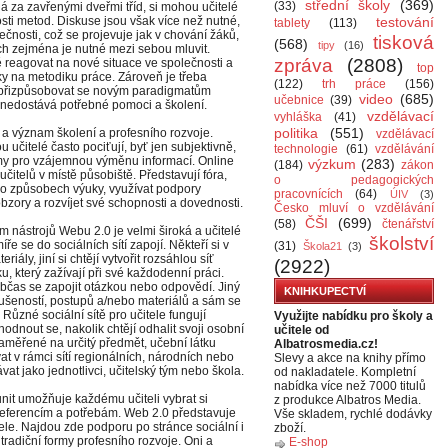
střední školy
(369)
(33)
há za zavřenými dveřmi tříd, si mohou učitelé
sti metod. Diskuse jsou však více než nutné,
testování
tablety
(113)
ečnosti, což se projevuje jak v chování žáků,
tisková
(568)
tipy
(16)
h zejména je nutné mezi sebou mluvit.
zpráva
(2808)
ě reagovat na nové situace ve společnosti a
top
y na metodiku práce. Zároveň je třeba
(122)
trh práce
(156)
 a přizpůsobovat se novým paradigmatům
video
(685)
učebnice
(39)
 nedostává potřebné pomoci a školení.
vzdělávací
vyhláška
(41)
politika
(551)
 a význam školení a profesního rozvoje.
vzdělávací
učitelé často pociťují, byť jen subjektivně,
technologie
(61)
vzdělávání
y pro vzájemnou výměnu informací. Online
výzkum
(283)
(184)
zákon
učitelů v místě působiště. Představují fóra,
o pedagogických
t o způsobech výuky, využívat podpory
pracovnících
(64)
ÚIV
(3)
 obzory a rozvíjet své schopnosti a dovednosti.
Česko mluví o vzdělávání
ČŠI
(699)
(58)
čtenářství
m nástrojů Webu 2.0 je velmi široká a učitelé
školství
e se do sociálních sítí zapojí. Někteří si v
(31)
Škola21
(3)
ly, jiní si chtějí vytvořit rozsáhlou síť
(2922)
, který zažívají při své každodenní práci.
bčas se zapojit otázkou nebo odpovědí. Jiný
KNIHKUPECTVÍ
ušeností, postupů a/nebo materiálů a sám se
Různé sociální sítě pro učitele fungují
Využijte nabídku pro školy a
odnout se, nakolik chtějí odhalit svoji osobní
učitele od
ě zaměřené na určitý předmět, učební látku
Albatrosmedia.cz!
t v rámci sítí regionálních, národních nebo
Slevy a akce na knihy přímo
t jako jednotlivci, učitelský tým nebo škola.
od nakladatele. Kompletní
nabídka více než 7000 titulů
unit umožňuje každému učiteli vybrat si
z produkce Albatros Media.
preferencím a potřebám. Web 2.0 představuje
Vše skladem, rychlé dodávky
tele. Najdou zde podporu po stránce sociální i
zboží.
tradiční formy profesního rozvoje. Oni a
E-shop