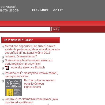
RSS
KOMENTÁŘE
 user-agent
nerate usage
LEARN MORE
GOT IT
NEJČTENĚJŠÍ ČLÁNKY
Metodické doporučení ke zřízení funkce
asistenta pedagoga, které schválila porada
vedení MŠMT na konci května 2015
redakce: Diskuzní téma 7
Sněmovna schválila novelu zákona o
pedagogických pracovnících
Autorský zákon ve školách
Poradna ASČ: Nesmyslná testová zadání,
nesmyslná čeština
Proč je nutné ve školách
opustit výchovu
k poslušnosti
Jan Koucun: Alternativní komunikace jako
prostředek vzdělávání