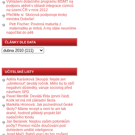
Vyhlášení dotačního programu MŠMT na
podporu aktivit v oblasti integrace cizinců
na území ČR v roce 2012
Přečtěte si: Stolzová podporuje kroky
ministra Dobeše!
Petr Fischer: Povinná maturita z
matematiky je mrtvá. A my stále neumíme
napočítat do pěti
ČLÁNKY DLE DATA
UČITELSKÉ LISTY
Adéla Karásková Skoupá: Nejde jen
„ušmiknout“ devátý ročník. Mělo by to obří
negativní důsledky, varuje sociolog před
návrhem SPD
Pavel Mentlík: Devátá třída (první část):
Kolik let má mít základní škola
Markéta Hronová: Jak pozvednout české
školy? Máme recept a není to ani tak
drahé, hodnotí pětiletý projekt šéf
nadačního fondu
Jan Beránek: Nejdou vašim potomkům
počty? Pomoci může doučování pod
dohledem umělé inteligence
Josef Mačí: Babiš vrací do hry zrušení