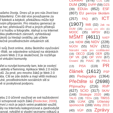
CERMAT
(578)
CLIL
(18)
DUM
(205)
DVPP
(59)
DZS
EDUin
(852)
ESF
(39)
ašeho života. Dnes už je pro nás život bez
(807)
EU peníze školám
tavitelný. Čím dál více považujeme za
ICT
(257)
FAQ
(87)
 kdekoli a kdykoli, překážkou může být
(1907)
tovým připojením. Pro mladou generaci je
IWB
(32)
Jak na
ine her, přehrávačů iPod a jiných přístrojů
DUM
(16)
Jazyky pro děti
(1)
si hudbu a fotografie, stahují a na Internet
MOOC
(35)
MPSV
(61)
lika platformách zároveň, vyhledávají
MŠMT
(4611)
lů (a hledají cestičky, jak učitele
NAEP
lečně prostřednictvím virtuálních sítí.
NIDV
(228)
NIDM
(58)
(14)
NÚV
(321)
NÚOV
(55)
ý svůj život online, dobu školního vyučování
Národní rada pro vzdělávání
ve třídě, se odpoledne scházejí na stránkách
OECD
(114)
OER
(25)
(16)
názvem Web 2.0 je skutečnost, že rozšiřuje
OP VK
(24)
OP VVV
(67)
 virtuální komunity.
Ostatní
(6)
PIAAC
(8)
PIRLS
PR
et a rozvíjet komunity tam, kde je osobní
PISA
(119)
(13)
ace aktivity eTwinning. Aplikace Web 2.0 může
článek
(1612)
PSP
odů. Za prvé, pro mnoho žáků je Web 2.0
Pedagogika
(1364)
ída. Cítí se zde dobře a mají větší motivaci
(80)
ruhé, prostřednictvím sociálních sítí si
Přečtěte si
(2698)
ě si poskytovat podporu.
Přijímačky
(216)
RVP
(627)
SCIO
(317)
SKAV
(148)
Strategie 2020
(46)
Webu 2.0 účinně využívat ve své každodenní
TIMSS
TALIS
(19)
TEDx
(10)
ní schopnosti svých žáků (
Redecker, 2008
).
(39)
UJAK
(25)
Učitelský
ní z nich je jejich velmi praktické využití.
spomocník
(169)
Volby 2013
ly na Internetu kategorizovat a zjednodušit
Zprávy
(40)
VÚP
(53)
govat, vytvářet si vlastní seznamy odkazů a