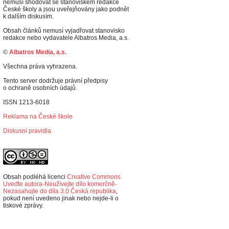
nemusí shodovat se stanoviskem redakce
České školy a jsou uveřejňovány jako podnět
k dalším diskusím.
Obsah článků nemusí vyjadřovat stanovisko
redakce nebo vydavatele Albatros Media, a.s.
©
Albatros Media, a.s.
Všechna práva vyhrazena.
Tento server dodržuje právní předpisy
o ochraně osobních údajů.
ISSN 1213-6018
Reklama na České škole
Diskusní pravidla
Obsah podléhá licenci
Creative Commons
Uveďte autora-Neužívejte dílo komerčně-
Nezasahujte do díla 3.0 Česká republika
,
p
okud není uvedeno jinak nebo nejde-li o
tiskové zprávy.