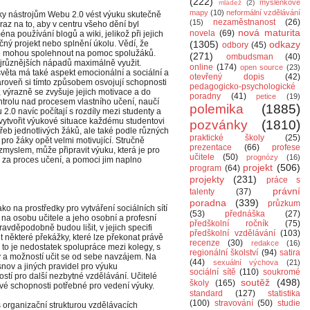
(222)
myšlenkové
mládež
(2)
mapy
(10)
neformální vzdělávání
íky nástrojům Webu 2.0 vést výuku skutečně
nezaměstnanost
(26)
(15)
z na to, aby v centru všeho dění byl
nová maturita
novela
(69)
a používání blogů a wiki, jelikož při jejich
čný projekt nebo splnění úkolu. Vědí, že
(1305)
odkazy
odbory
(45)
ň se mohou spolehnout na pomoc spolužáků.
(271)
ombudsman
(40)
nejrůznějších nápadů maximálně využit.
online
(174)
open source
(23)
ěta má také aspekt emocionální a sociální a
otevřený dopis
(42)
ároveň si tímto způsobem osvojují schopnosti
pedagogicko-psychologické
 výrazně se zvyšuje jejich motivace a do
poradny
(41)
petice
(19)
kontrolu nad procesem vlastního učení, naučí
polemika
(1885)
2.0 navíc počítají s rozdíly mezi studenty a
 vytvořit výukové situace každému studentovi
pozvánky
(1810)
řeb jednotlivých žáků, ale také podle různých
praktické školy
(25)
 pro žáky opět velmi motivující. Stručně
prezentace
(66)
profese
ozmyslem, může připravit výuku, která je pro
učitele
(50)
prognózy
(16)
 za proces učení, a pomoci jim naplno
projekt
(506)
program
(64)
projekty
(231)
práce s
právní
talenty
(37)
poradna
(339)
průzkum
o na prostředky pro vytváření sociálních sítí
(53)
přednáška
(27)
na osobu učitele a jeho osobní a profesní
předškolní ročník
(75)
pravděpodobně budou lišit, v jejich specifi
předškolní vzdělávání
(103)
některé překážky, které lze překonat právě
recenze
(30)
redakce
(16)
ě to je nedostatek spolupráce mezi kolegy, s
regionální školství
(94)
satira
y a možností učit se od sebe navzájem. Na
(44)
sexuální výchova
(21)
nov a jiných pravidel pro výuku
sociální sítě
(110)
soukromé
stí pro další nezbytné vzdělávání. Učitelé
soutěž
(498)
školy
(165)
své schopnosti potřebné pro vedení výuky.
standard
(127)
statistika
(100)
stravování
(50)
studie
s organizační strukturou vzdělávacích