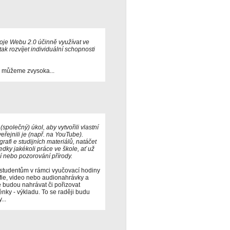
roje Webu 2.0 účinně využívat ve
ak rozvíjet individuální schopnosti
ě můžeme zvysoka...
společný) úkol, aby vytvořili vlastní
eřejnili je (např. na YouTube).
rafi e studijních materiálů, natáčet
ky jakékoli práce ve škole, ať už
ní nebo pozorování přírody.
m studentům v rámci vyučovací hodiny
rafie, video nebo audionahrávky a
e budou nahrávat či pořizovat
nky - výkladu. To se raději budu
...