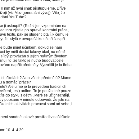
k nim již nyní jinak přistupujeme. Dříve
ížejí (viz Mezigenerační vývoj). Víte, že
ledání YouTube?
 se jí ustoupit? (Teď si jen vzpomínám na
 editoru zjistila po opravě kontrolní práce,
vu textu, pak se studenti ptají, k čemu je
yužití stylů v prvopočátku ušetří čas při
 se bude míjet účinkem, dokud se nám
áci by měli dostat takový úkol, na němž
usí být provázán s jejich reálným životem.
uji to, že takto je nutno budovat celé
nováno napříč předměty. Vysvětlit je to třeba
dních školách? A do všech předmětů? Máme
vu a domácí práce?
te? Ale u mě je to převedení tradičních
vičení, test) online. To je použitelné pouze
te do styku s dětmi, které se učit nechtějí.
ody popsané v minulé odpovědi. Že jste na
olních aktivitách pracovat sami od sebe, i
není snadné takové prostředí v naší škole
m: 10. 4. 4:39