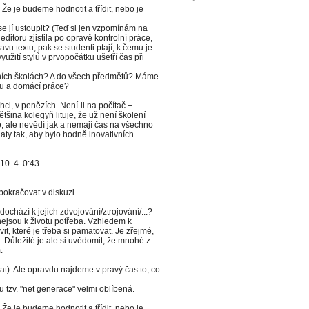
e je budeme hodnotit a třídit, nebo je
 se jí ustoupit? (Teď si jen vzpomínám na
 editoru zjistila po opravě kontrolní práce,
vu textu, pak se studenti ptají, k čemu je
yužití stylů v prvopočátku ušetří čas při
dních školách? A do všech předmětů? Máme
vu a domácí práce?
chci, v penězích. Není-li na počítač +
ětšina kolegyň lituje, že už není školení
co, ale nevědí jak a nemají čas na všechno
laty tak, aby bylo hodně inovativních
10. 4. 0:43
pokračovat v diskuzi.
chází k jejich zdvojování/ztrojování/...?
nejsou k životu potřeba. Vzhledem k
it, které je třeba si pamatovat. Je zřejmé,
. Důležité je ale si uvědomit, že mnohé z
.
t). Ale opravdu najdeme v pravý čas to, co
u tzv. "net generace" velmi oblíbená.
e je budeme hodnotit a třídit, nebo je