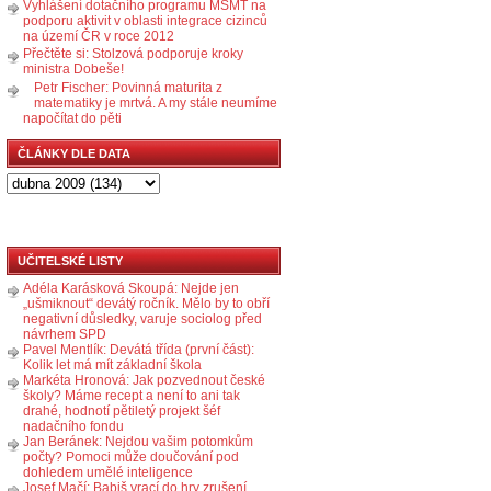
Vyhlášení dotačního programu MŠMT na
podporu aktivit v oblasti integrace cizinců
na území ČR v roce 2012
Přečtěte si: Stolzová podporuje kroky
ministra Dobeše!
Petr Fischer: Povinná maturita z
matematiky je mrtvá. A my stále neumíme
napočítat do pěti
ČLÁNKY DLE DATA
UČITELSKÉ LISTY
Adéla Karásková Skoupá: Nejde jen
„ušmiknout“ devátý ročník. Mělo by to obří
negativní důsledky, varuje sociolog před
návrhem SPD
Pavel Mentlík: Devátá třída (první část):
Kolik let má mít základní škola
Markéta Hronová: Jak pozvednout české
školy? Máme recept a není to ani tak
drahé, hodnotí pětiletý projekt šéf
nadačního fondu
Jan Beránek: Nejdou vašim potomkům
počty? Pomoci může doučování pod
dohledem umělé inteligence
Josef Mačí: Babiš vrací do hry zrušení