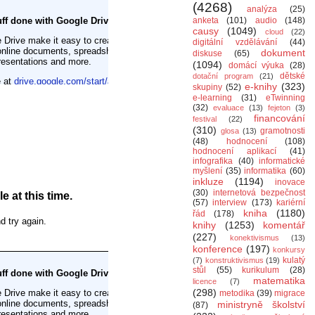
(4268)
analýza
(25)
anketa
(101)
audio
(148)
causy
(1049)
cloud
(22)
digitální vzdělávání
(44)
dokument
diskuse
(65)
(1094)
domácí výuka
(28)
dětské
dotační program
(21)
e-knihy
(323)
skupiny
(52)
e-learning
(31)
eTwinning
(32)
evaluace
(13)
fejeton
(3)
financování
festival
(22)
(310)
gramotnosti
glosa
(13)
(48)
hodnocení
(108)
hodnocení aplikací
(41)
infografika
(40)
informatické
myšlení
(35)
informatika
(60)
inkluze
(1194)
inovace
(30)
internetová bezpečnost
(57)
interview
(173)
kariérní
kniha
(1180)
řád
(178)
knihy
(1253)
komentář
(227)
konektivismus
(13)
konference
(197)
konkursy
kulatý
(7)
konstruktivismus
(19)
stůl
(55)
kurikulum
(28)
matematika
licence
(7)
(298)
metodika
(39)
migrace
ministryně školství
(87)