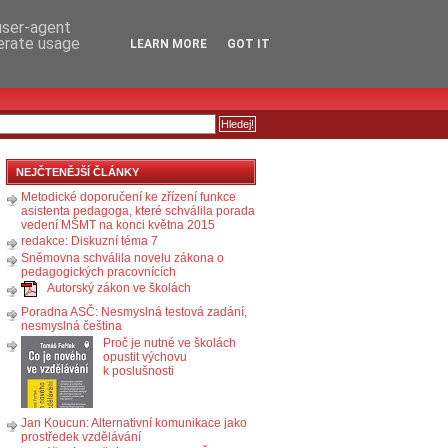
RSS
KOMENTÁŘE
 user-agent
nerate usage
LEARN MORE
GOT IT
NEJČTENĚJŠÍ ČLÁNKY
Metodické doporučení ke zřízení funkce
asistenta pedagoga, které schválila porada
vedení MŠMT na konci května 2015
redakce: Diskuzní téma 7
Sněmovna schválila novelu zákona o
pedagogických pracovnících
Autorský zákon ve školách
Poradna ASČ: Nesmyslná testová zadání,
nesmyslná čeština
Proč je nutné ve školách
opustit výchovu
k poslušnosti
Jan Koucun: Alternativní komunikace jako
prostředek vzdělávání