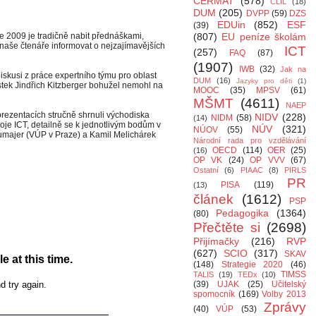
CERMAT
(578)
CLIL
(18)
DUM
(205)
DVPP
(59)
DZS
EDUin
(852)
ESF
(39)
le 2009 je tradičně nabit přednáškami,
(807)
EU peníze školám
aše čtenáře informovat o nejzajímavějších
ICT
(257)
FAQ
(87)
(1907)
IWB
(32)
Jak na
skusi z práce expertního týmu pro oblast
DUM
(16)
Jazyky pro děti
(1)
ek Jindřich Kitzberger bohužel nemohl na
MOOC
(35)
MPSV
(61)
MŠMT
(4611)
NAEP
rezentacích stručně shrnuli východiska
NIDV
(228)
NIDM
(58)
(14)
oje ICT, detailně se k jednotlivým bodům v
NÚV
(321)
NÚOV
(55)
eumajer (VÚP v Praze) a Kamil Melichárek
Národní rada pro vzdělávání
OECD
(114)
OER
(25)
(16)
OP VK
(24)
OP VVV
(67)
Ostatní
(6)
PIAAC
(8)
PIRLS
PR
PISA
(119)
(13)
článek
(1612)
PSP
Pedagogika
(1364)
(80)
Přečtěte si
(2698)
Přijímačky
(216)
RVP
(627)
SCIO
(317)
SKAV
(148)
Strategie 2020
(46)
TIMSS
TALIS
(19)
TEDx
(10)
(39)
UJAK
(25)
Učitelský
spomocník
(169)
Volby 2013
Zprávy
(40)
VÚP
(53)