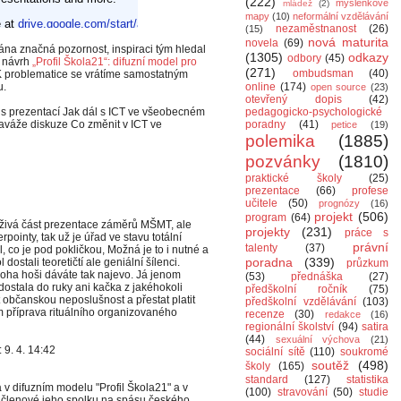
(222)
myšlenkové
mládež
(2)
mapy
(10)
neformální vzdělávání
nezaměstnanost
(26)
(15)
nová maturita
novela
(69)
ána značná pozornost, inspiraci tým hledal
(1305)
odkazy
odbory
(45)
 i návrh
„Profil Škola21“: difuzní model pro
(271)
ombudsman
(40)
 problematice se vrátíme samostatným
u.
online
(174)
open source
(23)
otevřený dopis
(42)
s prezentací Jak dál s ICT ve všeobecném
pedagogicko-psychologické
naváže diskuze Co změnit v ICT ve
poradny
(41)
petice
(19)
polemika
(1885)
pozvánky
(1810)
praktické školy
(25)
prezentace
(66)
profese
učitele
(50)
prognózy
(16)
projekt
(506)
program
(64)
 živá část prezentace záměrů MŠMT, ale
projekty
(231)
práce s
ointy, tak už je úřad ve stavu totální
právní
talenty
(37)
 co je pod pokličkou, Možná je to i nutné a
poradna
(339)
dostali teoretičtí ale geniální šílenci.
průzkum
oboha hoši dáváte tak najevo. Já jenom
(53)
přednáška
(27)
ostala do ruky ani kačka z jakéhokoli
předškolní ročník
(75)
 občanskou neposlušnost a přestat platit
předškolní vzdělávání
(103)
m příprava rituálního organizovaného
recenze
(30)
redakce
(16)
regionální školství
(94)
satira
(44)
sexuální výchova
(21)
 9. 4. 14:42
sociální sítě
(110)
soukromé
soutěž
(498)
školy
(165)
standard
(127)
statistika
 v difuzním modelu "Profil Škola21" a v
(100)
stravování
(50)
studie
a členové jeho spolku na spásu českého