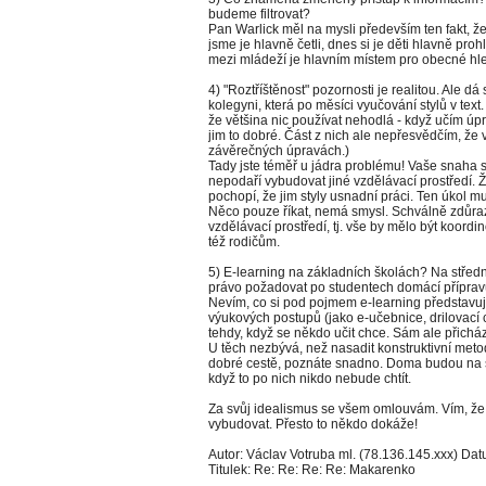
budeme filtrovat?
Pan Warlick měl na mysli především ten fakt, že 
jsme je hlavně četli, dnes si je děti hlavně prohl
mezi mládeží je hlavním místem pro obecné h
4) "Roztříštěnost" pozornosti je realitou. Ale dá
kolegyni, která po měsíci vyučování stylů v text.
že většina nic používat nehodlá - když učím úpra
jim to dobré. Část z nich ale nepřesvědčím, že v
závěrečných úpravách.)
Tady jste téměř u jádra problému! Vaše snaha
nepodaří vybudovat jiné vzdělávací prostředí. Ž
pochopí, že jim styly usnadní práci. Ten úkol m
Něco pouze říkat, nemá smysl. Schválně zdůrazň
vzdělávací prostředí, tj. vše by mělo být koordi
též rodičům.
5) E-learning na základních školách? Na stře
právo požadovat po studentech domácí přípra
Nevím, co si pod pojmem e-learning představuje
výukových postupů (jako e-učebnice, drilovací c
tehdy, když se někdo učit chce. Sám ale přichází
U těch nezbývá, než nasadit konstruktivní met
dobré cestě, poznáte snadno. Doma budou na šk
když to po nich nikdo nebude chtít.
Za svůj idealismus se všem omlouvám. Vím, že 
vybudovat. Přesto to někdo dokáže!
Autor: Václav Votruba ml. (78.136.145.xxx) Datu
Titulek: Re: Re: Re: Re: Makarenko