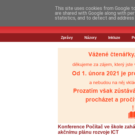
This site uses cookies from Google to 
are shared with Google along with per
statistics, and to detect and address
Zprávy
Názory
Inkluze
P
Konference Počítač ve škole zahá
akčnímu plánu rozvoje ICT