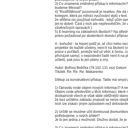
3) Co znamená změněný přístup k informacím? Ž
budeme filtrovat?
4) "Roztříštěnost" pozornosti je realitou. Ale dá
kolegyni, která po měsíci vyučování stylů v text.
že většina nic používat nehodlá - když učím úpra
jim to dobré. Část z nich ale nepřesvědčím, že v
závěrečných úpravách.)
5) E-learning na základních školách? Na stře
právo požadovat po studentech domácí přípra
A - bohužel - ta hlavní potíž je, ať chci nebo ne
projektor do každé učebny, není-li na školení (v
práce s počítači, protože teď už vědí, k čemu, 
přicházet samy), v neposlední řadě není-li na p
učitelů, pak jsou to jen plány a sny.
Autor: Bořivoj Brdička (78.102.131.xxx) Datum: 
Titulek: Re: Re: Re: Makarenko
Děkuji za konstruktivní přístup. Takto má smysl 
1) Opravdu roste objem nových informací? A nedo
Objem roste především u těch informací, které 
dostupnosti všech je však stále obtížnější stanov
že bez určitého základu znalostí se nelze obejít
nich lze získat i jiným způsobem než drilováním
2) Určitě se musíme učit domlouvat (komunikova
potřebujeme, u svých přátel?
Je to jen jedna z možností. Dlužno dodat, že je 
3) Co znamená změněný přístup k informacím? Ž