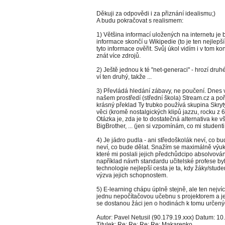
Děkuji za odpovědi i za přiznání idealismu;)
A budu pokračovat s realismem:
1) Většina informací uložených na internetu je 
informace skončí u Wikipedie (to je ten nejlepší
tyto informace ověřit. Svůj úkol vidím i v tom kon
znát více zdrojů.
2) Ještě jednou k té "net-generaci" - hrozí dru
ví ten druhý, takže ...
3) Převládá hledání zábavy, ne poučení. Dnes 
našem prostředí (střední škola) Stream.cz a po
krásný překlad Ty trubko používá skupina Skryt
věci (kromě nostalgických klipů jazzu, rocku z 6
Otázka je, zda je to dostatečná alternativa ke v
BigBrother, ... (jen si vzpomínám, co mi studenti
4) Je jádro pudla - ani středoškolák neví, co b
neví, co bude dělat. Snažím se maximálně výuku 
které mi poslali jejich předchůdcipo absolvován
například návrh standardu učitelské profese byl
technologie nejlepší cesta je ta, kdy žáky/stu
výzva jejich schopnostem.
5) E-learning chápu úplně stejně, ale ten nejv
jednu nepočítačovou učebnu s projektorem a j
se dostanou žáci jen o hodinách k tomu určených
Autor: Pavel Netusil (90.179.19.xxx) Datum: 10.
Titulek: Re: Re: Re: Re: Makarenko