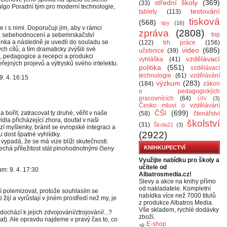
střední školy
(369)
(33)
lgo Poradní tým pro moderní technologie,
testování
tablety
(113)
tisková
(568)
tipy
(16)
 i s nimi. Doporučuji jim, aby v rámci
zpráva
(2808)
top
í, sebehodnocení a sebemrskačství
nka a následně je uvedli do souladu se
(122)
trh práce
(156)
 cílů, a tím dramaticky zvýšili své
video
(685)
učebnice
(39)
, pedagogice a recepci a produkci
vzdělávací
vyhláška
(41)
eřejných projevů a výtrysků svého intelektu.
politika
(551)
vzdělávací
technologie
(61)
vzdělávání
9. 4. 16:15
výzkum
(283)
(184)
zákon
o pedagogických
pracovnících
(64)
ÚIV
(3)
Česko mluví o vzdělávání
ČŠI
(699)
ořit, zatracovat ty druhé, věřit v naše
(58)
čtenářství
dla přicházející zhora, doufat v naši
školství
(31)
Škola21
(3)
izí myšlenky, bránit se evropské integraci a
(2922)
 dost špatné vyhlídky.
 vypadá, že se má vize blíži skutečnosti.
KNIHKUPECTVÍ
echá příležitost stát plnohodnotnými členy
Využijte nabídku pro školy a
učitele od
m: 9. 4. 17:30
Albatrosmedia.cz!
Slevy a akce na knihy přímo
od nakladatele. Kompletní
í polemizovat, protože souhlasím se
nabídka více než 7000 titulů
žijí a vyrůstají v jiném prostředí než my, je
z produkce Albatros Media.
Vše skladem, rychlé dodávky
chází k jejich zdvojování/ztrojování/...?
zboží.
t). Ale opravdu najdeme v pravý čas to, co
E-shop