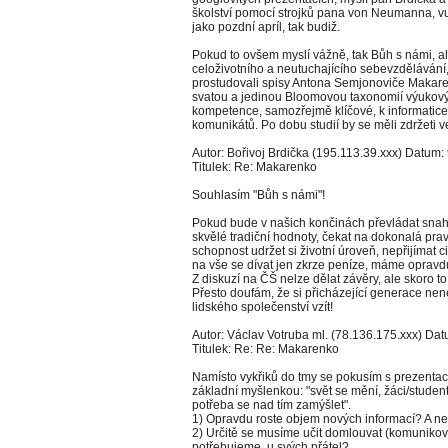
školství pomocí strojků pana von Neumanna, vu
jako pozdní apríl, tak budiž.
Pokud to ovšem myslí vážně, tak Bůh s námi, ale
celoživotního a neutuchajícího sebevzděláván
prostudovali spisy Antona Semjonoviče Makare
svatou a jedinou Bloomovou taxonomií výukových
kompetence, samozřejmě klíčové, k informatice
komunikátů. Po dobu studií by se měli zdržeti v
Autor: Bořivoj Brdička (195.113.39.xxx) Datum: 
Titulek: Re: Makarenko
Souhlasím "Bůh s námi"!
Pokud bude v našich končinách převládat snaha b
skvělé tradiční hodnoty, čekat na dokonalá pravi
schopnost udržet si životní úroveň, nepřijímat c
na vše se dívat jen zkrze peníze, máme opravdu
Z diskuzí na ČŠ nelze dělat závěry, ale skoro to
Přesto doufám, že si přicházející generace nen
lidského společenství vzít!
Autor: Václav Votruba ml. (78.136.175.xxx) Datu
Titulek: Re: Re: Makarenko
Namísto vykřiků do tmy se pokusím s prezentac
základní myšlenkou: "svět se mění, žáci/studenti 
potřeba se nad tím zamýšlet".
1) Opravdu roste objem nových informací? A nedo
2) Určitě se musíme učit domlouvat (komunikova
potřebujeme, u svých přátel?