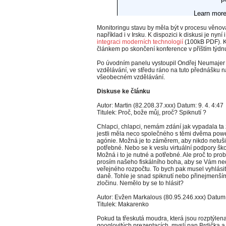
Monitoringu stavu by měla být v procesu věnov
například i v Irsku. K dispozici k diskusi je nyní
integraci moderních technologií
(100kB PDF). K
článkem po skončení konference v příštím týdn
Po úvodním panelu vystoupil Ondřej Neumajer 
vzdělávání, ve středu ráno na tuto přednášku 
všeobecném vzdělávání.
Diskuse ke článku
Autor: Martin (82.208.37.xxx) Datum: 9. 4. 4:47
Titulek: Proč, bože můj, proč? Spiknutí ?
Chlapci, chlapci, nemám zdání jak vypadala ta
jestli měla neco společného s těmi dvěma powerp
agónie. Možná je to záměrem, aby nikdo netušil,
potřebné. Nebo se k veslu virtuální podpory škol 
Možná i to je nutné a potřebné. Ale proč to pr
prosím našeho fiskálního boha, aby se Vám ned
veřejného rozpočtu. To bych pak musel vyhlásit
daně. Tohle je snad spiknutí nebo přinejmenší
zločinu. Nemělo by se to hlásit?
Autor: Evžen Markalous (80.95.246.xxx) Datum:
Titulek: Makarenko
Pokud ta třeskutá moudra, která jsou rozptýlena
googlovitých prezentacích, myslí pan Brdička 