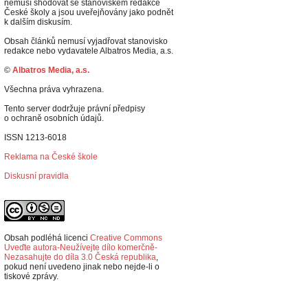
nemusí shodovat se stanoviskem redakce
České školy a jsou uveřejňovány jako podnět
k dalším diskusím.
Obsah článků nemusí vyjadřovat stanovisko
redakce nebo vydavatele Albatros Media, a.s.
©
Albatros Media, a.s.
Všechna práva vyhrazena.
Tento server dodržuje právní předpisy
o ochraně osobních údajů.
ISSN 1213-6018
Reklama na České škole
Diskusní pravidla
Obsah podléhá licenci
Creative Commons
Uveďte autora-Neužívejte dílo komerčně-
Nezasahujte do díla 3.0 Česká republika
,
p
okud není uvedeno jinak nebo nejde-li o
tiskové zprávy.