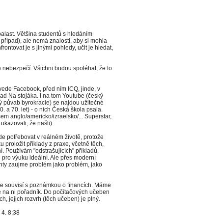
balast. Většina studentů s hledáním
 případ), ale nemá znalosti, aby si mohla
frontovat je s jinými pohledy, učit je hledat,
hé nebezpečí. Všichni budou spoléhat, že to
vede Facebook, před ním ICQ, jinde, v
řad Na stojáka. I na tom Youtube (český
ý půvab byrokracie) se najdou užitečné
0. a 70. let) - o nich Česká škola psala.
šem anglo/americko/izraelsko/... Superstar,
 ukazovali, že našli)
ude potřebovat v reálném životě, protože
proložit příklady z praxe, včetně těch,
í. Používám "odstrašujících" příkladů,
 pro výuku ideální. Ale přes moderní
denty zaujme problém jako problém, jako
íce souvisí s poznámkou o financích. Máme
e na ni pořadník. Do počítačových učeben
, jejich rozvrh (těch učeben) je plný.
 4. 8:38