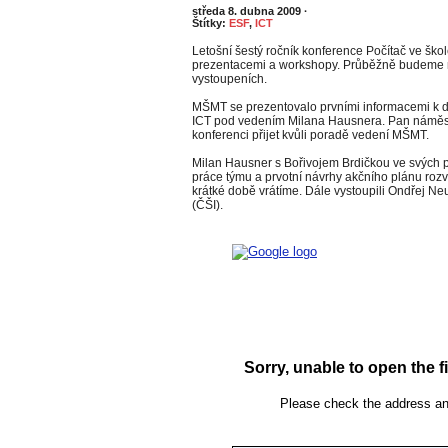
středa 8. dubna 2009
·
Štítky:
ESF
,
ICT
Letošní šestý ročník konference Počítač ve ško
prezentacemi a workshopy. Průběžně budeme n
vystoupeních.
MŠMT se prezentovalo prvními informacemi k di
ICT pod vedením Milana Hausnera. Pan náměst
konferenci přijet kvůli poradě vedení MŠMT.
Milan Hausner s Bořivojem Brdičkou ve svých p
práce týmu a prvotní návrhy akčního plánu rozv
krátké době vrátíme. Dále vystoupili Ondřej N
(ČŠI).