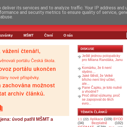
deliver its services and to analyze traffic. Your IP address and
formance and security metrics to ensure quality of service, ge
 abuse.
ozvánky
MŠMT
Čtení
O nás
DISKUSE
Ještě jednou polopaticky
pro Milana Randáka, Janu
...
Komárku, že ti není
stydno....
Jaké štěstí, že Velké
břicho není líný učitel,
ale...
Pane Čapku, je toto nutné
a vhodné?
Proč dělat výzkumy, proč
se zapojovat do těch
evro...
TÉMATA ČLÁNKŮ
jena: úvod patřil MŠMT a
Aplikace
(109)
BYOD
1:1
(22)
(34)
Bezplatně
(102)