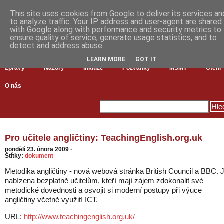
This site uses cookies from Google to deliver its services an
to analyze traffic. Your IP address and user-agent are shared
with Google along with performance and security metrics to
ensure quality of service, generate usage statistics, and to
detect and address abuse.
LEARN MORE
GOT IT
Zprávy
Názory
Inkluze
Pozvánky
MŠMT
Čtení
O nás
Pro učitele angličtiny: TeachingEnglish.org.uk
pondělí 23. února 2009
·
Štítky:
dokument
Metodika angličtiny - nová webová stránka British Council a BBC. 
nabízena bezplatně učitelům, kteří mají zájem zdokonalit své
metodické dovednosti a osvojit si moderní postupy při výuce
angličtiny včetně využití ICT.
URL:
http://www.teachingenglish.org.uk/