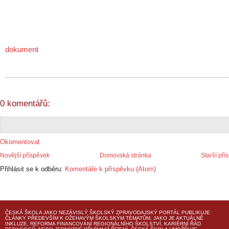
dokument
0 komentářů:
Okomentovat
Novější příspěvek
Domovská stránka
Starší pří
Přihlásit se k odběru:
Komentáře k příspěvku (Atom)
ČESKÁ ŠKOLA
JAKO NEZÁVISLÝ ŠKOLSKÝ ZPRAVODAJSKÝ PORTÁL PUBLIKUJE
ČLÁNKY PŘEDEVŠÍM K OŽEHAVÝM ŠKOLSKÝM TÉMATŮM, JAKO JE AKTUÁLNĚ
INKLUZE, REFORMA FINANCOVÁNÍ REGIONÁLNÍHO ŠKOLSTVÍ, KARIÉRNÍ ŘÁD