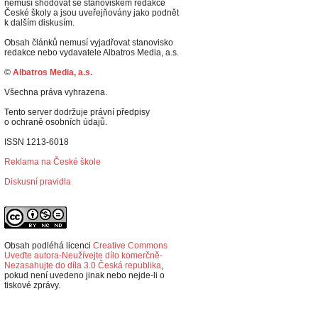
nemusí shodovat se stanoviskem redakce
České školy a jsou uveřejňovány jako podnět
k dalším diskusím.
Obsah článků nemusí vyjadřovat stanovisko
redakce nebo vydavatele Albatros Media, a.s.
©
Albatros Media, a.s.
Všechna práva vyhrazena.
Tento server dodržuje právní předpisy
o ochraně osobních údajů.
ISSN 1213-6018
Reklama na České škole
Diskusní pravidla
Obsah podléhá licenci
Creative Commons
Uveďte autora-Neužívejte dílo komerčně-
Nezasahujte do díla 3.0 Česká republika
,
p
okud není uvedeno jinak nebo nejde-li o
tiskové zprávy.