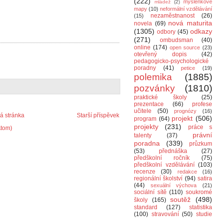
(222)
myšlenkové
mládež
(2)
mapy
(10)
neformální vzdělávání
nezaměstnanost
(26)
(15)
nová maturita
novela
(69)
(1305)
odkazy
odbory
(45)
(271)
ombudsman
(40)
online
(174)
open source
(23)
otevřený dopis
(42)
pedagogicko-psychologické
poradny
(41)
petice
(19)
polemika
(1885)
pozvánky
(1810)
praktické školy
(25)
prezentace
(66)
profese
učitele
(50)
prognózy
(16)
 stránka
Starší příspěvek
projekt
(506)
program
(64)
projekty
(231)
práce s
Atom)
právní
talenty
(37)
poradna
(339)
průzkum
(53)
přednáška
(27)
předškolní ročník
(75)
předškolní vzdělávání
(103)
recenze
(30)
redakce
(16)
regionální školství
(94)
satira
(44)
sexuální výchova
(21)
sociální sítě
(110)
soukromé
soutěž
(498)
školy
(165)
standard
(127)
statistika
(100)
stravování
(50)
studie