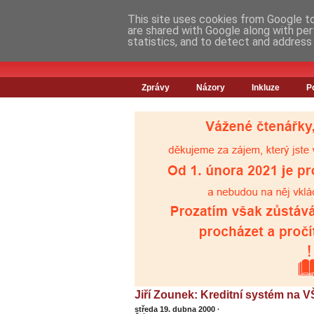
This site uses cookies from Google to 
are shared with Google along with per
statistics, and to detect and address
Zprávy
Názory
Inkluze
P
Jiří Zounek: Kreditní systém na 
středa 19. dubna 2000
·