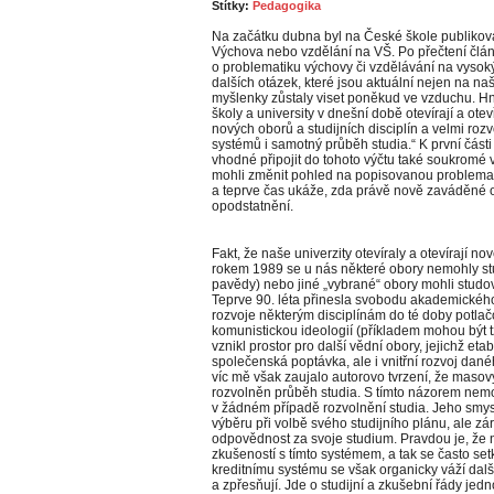
Štítky:
Pedagogika
Na začátku dubna byl na České škole publiko
Výchova nebo vzdělání na VŠ. Po přečtení článku
o problematiku výchovy či vzdělávání na vysok
dalších otázek, které jsou aktuální nejen na n
myšlenky zůstaly viset poněkud ve vzduchu.
Hn
školy a university v dnešní době otevírají a ot
nových oborů a studijních disciplín a velmi ro
systémů i samotný průběh studia.“ K první části 
vhodné připojit do tohoto výčtu také soukromé v
mohli změnit pohled na popisovanou problemati
a teprve čas ukáže, zda právě nově zaváděné o
opodstatnění.
Fakt, že naše univerzity otevíraly a otevírají no
rokem 1989 se u nás některé obory nemohly stu
pavědy) nebo jiné „vybrané“ obory mohli studo
Teprve 90. léta přinesla svobodu akademickéh
rozvoje některým disciplínám do té doby potl
komunistickou ideologií (příkladem mohou být t
vznikl prostor pro další vědní obory, jejichž eta
společenská poptávka, ale i vnitřní rozvoj dan
víc mě však zaujalo autorovo tvrzení, že maso
rozvolněn průběh studia. S tímto názorem nem
v žádném případě rozvolnění studia. Jeho smys
výběru při volbě svého studijního plánu, ale zár
odpovědnost za svoje studium. Pravdou je, že 
zkušeností s tímto systémem, a tak se často s
kreditnímu systému se však organicky váží další
a zpřesňují. Jde o studijní a zkušební řády jedno