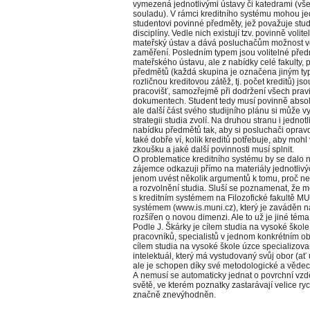
vymezená jednotlivými ústavy či katedrami (v
souladu). V rámci kreditního systému mohou je
studentovi povinné předměty, jež považuje studi
disciplíny. Vedle nich existují tzv. povinně voli
mateřský ústav a dává posluchačům možnost vol
zaměření. Posledním typem jsou volitelné předm
mateřského ústavu, ale z nabídky celé fakulty, p
předmětů (každá skupina je označena jiným typ
rozličnou kreditovou zátěž, tj. počet kreditů) j
pracovišť, samozřejmě při dodržení všech pra
dokumentech. Student tedy musí povinně absol
ale další část svého studijního plánu si může vy
strategii studia zvolí. Na druhou stranu i jednot
nabídku předmětů tak, aby si posluchači oprav
také dobře ví, kolik kreditů potřebuje, aby mo
zkoušku a jaké další povinnosti musí splnit.
O problematice kreditního systému by se dalo 
zájemce odkazuji přímo na materiály jednotlivýc
jenom uvést několik argumentů k tomu, proč ne
a rozvolnění studia. Sluší se poznamenat, že m
s kreditním systémem na Filozofické fakultě M
systémem (www.is.muni.cz), který je zaváděn na
rozšířen o novou dimenzi. Ale to už je jiné téma
Podle J. Škárky je cílem studia na vysoké škole
pracovníků, specialistů v jednom konkrétním ob
cílem studia na vysoké škole úzce specializov
intelektuál, který má vystudovaný svůj obor (ať
ale je schopen díky své metodologické a vědec
A nemusí se automaticky jednat o povrchní vzd
světě, ve kterém poznatky zastarávají velice ry
značně znevýhodněn.