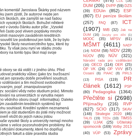
CERMAT
(578)
CLIL
(18)
DUM
(205)
DVPP
(59)
DZS
ván komentář Jaroslava Škárky pod názvem
EDUin
(852)
ESF
(39)
 jsem zjistil, že autorovi nejde jen
(807)
EU peníze školám
ých školách, ale zamýšlí se nad řadou
ICT
(257)
ašich vysokých školách. Bohužel některé
FAQ
(87)
ed v úvodu článku autor píše: „Vysoké
(1907)
IWB
(32)
Jak na
evřeli často pod vlivem poptávky mnoho
DUM
(16)
Jazyky pro děti
(1)
zvolnili masovým zaváděním kreditních
MOOC
(35)
MPSV
(61)
souvětí lze podotknout jen tolik, že by bylo
MŠMT
(4611)
ysoké školy neuniverzitního typu, které by
NAEP
ku. Ty však jsou nyní ve stádiu zrodu
NIDV
(228)
NIDM
(58)
(14)
bory na tomto typu škol mají svoje
NÚV
(321)
NÚOV
(55)
Národní rada pro vzdělávání
OECD
(114)
OER
(25)
(16)
OP VK
(24)
OP VVV
(67)
vé obory se dá vidět i z jiného úhlu. Před
Ostatní
(6)
PIAAC
(8)
PIRLS
dovat prakticky vůbec (jako tzv. buržoazní
PR
vat jen opravdu dobře prověření soudruzi.
PISA
(119)
(13)
o vzdělávání a tím možnost svobodného
článek
(1612)
PSP
ačovaným, popř. zmanipulovaným
zv. sociální vědy nebo studium práv). Mimoto
Pedagogika
(1364)
(80)
blování na univerzitách si vynutila nejen
Přečtěte si
(2698)
ého vědního oboru (např. informatika). Daleko
Přijímačky
(216)
RVP
vým zaváděním kreditních systémů byl
ohu souhlasit. Kreditní systém neznamená
(627)
SCIO
(317)
SKAV
lem je dát studentům do jisté míry možnost
(148)
Strategie 2020
(46)
oveň vložit do jejich rukou jistou
TIMSS
TALIS
(19)
TEDx
(10)
naše vysoké školy a univerzity nemají mnoho
(39)
UJAK
(25)
Učitelský
etkáme s velice pozoruhodnými problémy. Ke
spomocník
(169)
Volby 2013
 oficiální dokumenty, které ho doplňují
Zprávy
(40)
VÚP
(53)
tlivých fakult a dále pravidla studia