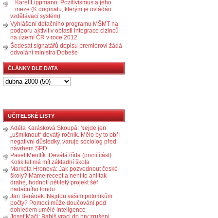
Karel Lippmann: Pozitivismus a jeho
meze (K dogmatu, kterým je ovládán
vzdělávací systém)
Vyhlášení dotačního programu MŠMT na
podporu aktivit v oblasti integrace cizinců
na území ČR v roce 2012
Šedesát signatářů dopisu premiérovi žádá
odvolání ministra Dobeše
ČLÁNKY DLE DATA
UČITELSKÉ LISTY
Adéla Karásková Skoupá: Nejde jen
„ušmiknout“ devátý ročník. Mělo by to obří
negativní důsledky, varuje sociolog před
návrhem SPD
Pavel Mentlík: Devátá třída (první část):
Kolik let má mít základní škola
Markéta Hronová: Jak pozvednout české
školy? Máme recept a není to ani tak
drahé, hodnotí pětiletý projekt šéf
nadačního fondu
Jan Beránek: Nejdou vašim potomkům
počty? Pomoci může doučování pod
dohledem umělé inteligence
Josef Mačí: Babiš vrací do hry zrušení