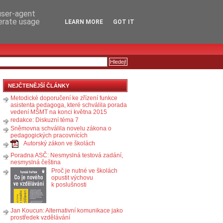
RSS
KOMENTÁŘE
 user-agent
nerate usage
LEARN MORE
GOT IT
NEJČTENĚJŠÍ ČLÁNKY
Metodické doporučení ke zřízení funkce
asistenta pedagoga, které schválila porada
vedení MŠMT na konci května 2015
redakce: Diskuzní téma 7
Sněmovna schválila novelu zákona o
pedagogických pracovnících
Autorský zákon ve školách
Poradna ASČ: Nesmyslná testová zadání,
nesmyslná čeština
Proč je nutné ve školách
opustit výchovu
k poslušnosti
Jan Koucun: Alternativní komunikace jako
prostředek vzdělávání