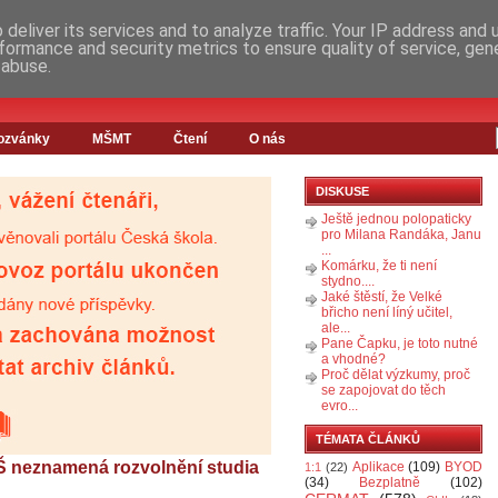
deliver its services and to analyze traffic. Your IP address and
formance and security metrics to ensure quality of service, ge
 abuse.
ozvánky
MŠMT
Čtení
O nás
DISKUSE
Ještě jednou polopaticky
pro Milana Randáka, Janu
...
Komárku, že ti není
stydno....
Jaké štěstí, že Velké
břicho není líný učitel,
ale...
Pane Čapku, je toto nutné
a vhodné?
Proč dělat výzkumy, proč
se zapojovat do těch
evro...
TÉMATA ČLÁNKŮ
VŠ neznamená rozvolnění studia
Aplikace
(109)
BYOD
1:1
(22)
(34)
Bezplatně
(102)