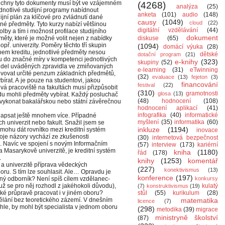
šechny tyto dokumenty musí být ve vzájemném
(4268)
analýza
(25)
dnotlivé studijní programy nabídnout
anketa
(101)
audio
(148)
jní plán za klíčové pro zvládnutí dané
causy
(1049)
cloud
(22)
telné předměty. Tyto kurzy nabízí většinou
digitální vzdělávání
(44)
by a tím i možnost profilace studijního
dokument
ěty, které je možné volit nejen z nabídky
diskuse
(65)
opř. univerzity. Poměry těchto tří skupin
(1094)
domácí výuka
(28)
em kreditu, jednotlivé předměty nesou
dětské
dotační program
(21)
sou do značné míry v kompetenci jednotlivých
e-knihy
(323)
skupiny
(52)
videl uváděných zpravidla ve zmiňovaných
e-learning
(31)
eTwinning
vovat určité penzum základních předmětů,
(32)
evaluace
(13)
fejeton
(3)
bírat. A je pouze na studentovi, jakou
financování
festival
(22)
livá pracoviště na fakultách musí přizpůsobit
(310)
gramotnosti
glosa
(13)
du mohli předměty vybírat. Každý posluchač
(48)
hodnocení
(108)
hl vykonat bakalářskou nebo státní závěrečnou
hodnocení aplikací
(41)
infografika
(40)
informatické
napsat ještě mnohem více. Případné
myšlení
(35)
informatika
(60)
h univerzit nebo fakult. Snažil jsem se
inkluze
(1194)
mohu dát rovnítko mezi kreditní systém
inovace
oje názory vychází ze zkušenosti
(30)
internetová bezpečnost
U. Navíc ve spojení s novým Informačním
(57)
interview
(173)
kariérní
 Masarykově univerzitě, je kreditní systém
kniha
(1180)
řád
(178)
.
knihy
(1253)
komentář
 a univerzitě příprava vědeckých
(227)
konektivismus
(13)
oru. S tím lze souhlasit. Ale… Opravdu je
konference
(197)
aný odborník? Není spíš cílem vzdělanec-
konkursy
 už se pro něj rozhodl z jakéhokoli důvodu),
kulatý
(7)
konstruktivismus
(19)
ké průpravě pracovat i v jiném oboru?
stůl
(55)
kurikulum
(28)
ělání bez teoretického zázemí. V dnešním
matematika
licence
(7)
chle, by mohl být specialista v jednom oboru
(298)
metodika
(39)
migrace
ministryně školství
(87)