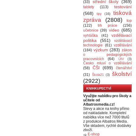
střední školy
(369)
(33)
testování
tablety
(113)
tisková
(568)
tipy
(16)
zpráva
(2808)
top
(122)
trh práce
(156)
video
(685)
učebnice
(39)
vzdělávací
vyhláška
(41)
politika
(551)
vzdělávací
technologie
(61)
vzdělávání
výzkum
(283)
(184)
zákon
o pedagogických
pracovnících
(64)
ÚIV
(3)
Česko mluví o vzdělávání
ČŠI
(699)
(58)
čtenářství
školství
(31)
Škola21
(3)
(2922)
KNIHKUPECTVÍ
Využijte nabídku pro školy a
učitele od
Albatrosmedia.cz!
Slevy a akce na knihy přímo
od nakladatele. Kompletní
nabídka více než 7000 titulů
z produkce Albatros Media.
Vše skladem, rychlé dodávky
zboží.
E-shop