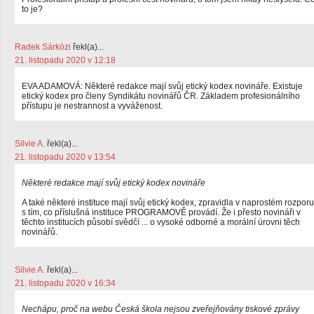
to je?
Radek Sárközi
řekl(a)...
21. listopadu 2020 v 12:18
EVA ADAMOVÁ: Některé redakce mají svůj etický kodex novináře. Existuje
etický kodex pro členy Syndikátu novinářů ČR. Základem profesionálního
přístupu je nestrannost a vyváženost.
Silvie A.
řekl(a)...
21. listopadu 2020 v 13:54
Některé redakce mají svůj etický kodex novináře
A také některé instituce mají svůj etický kodex, zpravidla v naprostém rozporu
s tím, co příslušná instituce PROGRAMOVĚ provádí. Že i přesto novináři v
těchto institucích působí svědčí ... o vysoké odborné a morální úrovni těch
novinářů.
Silvie A.
řekl(a)...
21. listopadu 2020 v 16:34
Nechápu, proč na webu Česká škola nejsou zveřejňovány tiskové zprávy