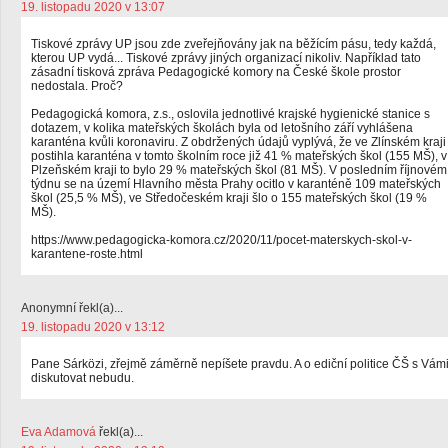
19. listopadu 2020 v 13:07
Tiskové zprávy UP jsou zde zveřejňovány jak na běžícím pásu, tedy každá,
kterou UP vydá... Tiskové zprávy jiných organizací nikoliv. Například tato
zásadní tisková zpráva Pedagogické komory na České škole prostor
nedostala. Proč?
Pedagogická komora, z.s., oslovila jednotlivé krajské hygienické stanice s
dotazem, v kolika mateřských školách byla od letošního září vyhlášena
karanténa kvůli koronaviru. Z obdržených údajů vyplývá, že ve Zlínském kraji
postihla karanténa v tomto školním roce již 41 % mateřských škol (155 MŠ), v
Plzeňském kraji to bylo 29 % mateřských škol (81 MŠ). V posledním říjnovém
týdnu se na území Hlavního města Prahy ocitlo v karanténě 109 mateřských
škol (25,5 % MŠ), ve Středočeském kraji šlo o 155 mateřských škol (19 %
MŠ).
https://www.pedagogicka-komora.cz/2020/11/pocet-materskych-skol-v-
karantene-roste.html
Anonymní řekl(a)...
19. listopadu 2020 v 13:12
Pane Sárközi, zřejmě záměrně nepíšete pravdu. A o ediční politice ČŠ s Vám
diskutovat nebudu.
Eva Adamová
řekl(a)...