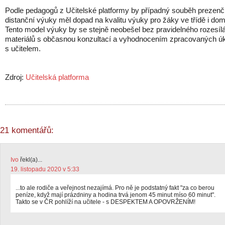
Podle pedagogů z Učitelské platformy by případný souběh prezenčn
distanční výuky měl dopad na kvalitu výuky pro žáky ve třídě i dom
Tento model výuky by se stejně neobešel bez pravidelného rozesíl
materiálů s občasnou konzultací a vyhodnocením zpracovaných ú
s učitelem.
Zdroj:
Učitelská platforma
21 komentářů:
Ivo
řekl(a)...
19. listopadu 2020 v 5:33
...to ale rodiče a veřejnost nezajímá. Pro ně je podstatný fakt "za co berou
peníze, když mají prázdniny a hodina trvá jenom 45 minut míso 60 minut".
Takto se v ČR pohlíží na učitele - s DESPEKTEM A OPOVRŽENÍM!