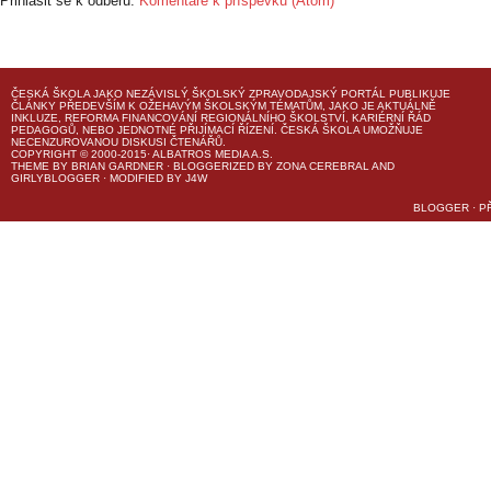
Přihlásit se k odběru:
Komentáře k příspěvku (Atom)
ČESKÁ ŠKOLA
JAKO NEZÁVISLÝ ŠKOLSKÝ ZPRAVODAJSKÝ PORTÁL PUBLIKUJE
ČLÁNKY PŘEDEVŠÍM K OŽEHAVÝM ŠKOLSKÝM TÉMATŮM, JAKO JE AKTUÁLNĚ
INKLUZE, REFORMA FINANCOVÁNÍ REGIONÁLNÍHO ŠKOLSTVÍ, KARIÉRNÍ ŘÁD
PEDAGOGŮ, NEBO JEDNOTNÉ PŘIJÍMACÍ ŘÍZENÍ.
ČESKÁ ŠKOLA
UMOŽŇUJE
NECENZUROVANOU DISKUSI ČTENÁŘŮ.
COPYRIGHT © 2000-2015· ALBATROS MEDIA A.S.
THEME
BY
BRIAN GARDNER
· BLOGGERIZED BY
ZONA CEREBRAL
AND
GIRLYBLOGGER
· MODIFIED BY
J4W
BLOGGER
·
P