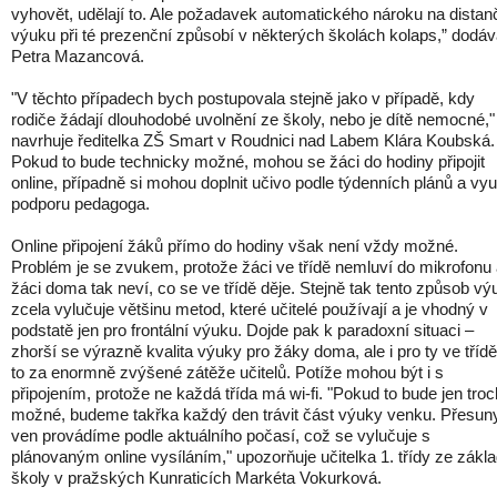
vyhovět, udělají to. Ale požadavek automatického nároku na distan
výuku při té prezenční způsobí v některých školách kolaps,” dodá
Petra Mazancová.
"V těchto případech bych postupovala stejně jako v případě, kdy
rodiče žádají dlouhodobé uvolnění ze školy, nebo je dítě nemocné,"
navrhuje ředitelka ZŠ Smart v Roudnici nad Labem Klára Koubská.
Pokud to bude technicky možné, mohou se žáci do hodiny připojit
online, případně si mohou doplnit učivo podle týdenních plánů a vyu
podporu pedagoga.
Online připojení žáků přímo do hodiny však není vždy možné.
Problém je se zvukem, protože žáci ve třídě nemluví do mikrofonu
žáci doma tak neví, co se ve třídě děje. Stejně tak tento způsob vý
zcela vylučuje většinu metod, které učitelé používají a je vhodný v
podstatě jen pro frontální výuku. Dojde pak k paradoxní situaci –
zhorší se výrazně kvalita výuky pro žáky doma, ale i pro ty ve třídě
to za enormně zvýšené zátěže učitelů. Potíže mohou být i s
připojením, protože ne každá třída má wi-fi. "Pokud to bude jen tro
možné, budeme takřka každý den trávit část výuky venku. Přesun
ven provádíme podle aktuálního počasí, což se vylučuje s
plánovaným online vysíláním," upozorňuje učitelka 1. třídy ze zákla
školy v pražských Kunraticích Markéta Vokurková.