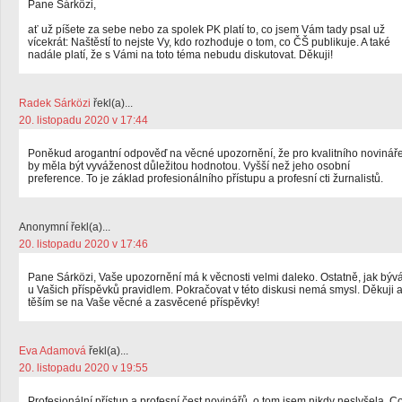
Pane Sárközi,
ať už píšete za sebe nebo za spolek PK platí to, co jsem Vám tady psal už
vícekrát: Naštěstí to nejste Vy, kdo rozhoduje o tom, co ČŠ publikuje. A také
nadále platí, že s Vámi na toto téma nebudu diskutovat. Děkuji!
Radek Sárközi
řekl(a)...
20. listopadu 2020 v 17:44
Poněkud arogantní odpověď na věcné upozornění, že pro kvalitního novinář
by měla být vyváženost důležitou hodnotou. Vyšší než jeho osobní
preference. To je základ profesionálního přístupu a profesní cti žurnalistů.
Anonymní řekl(a)...
20. listopadu 2020 v 17:46
Pane Sárközi, Vaše upozornění má k věcnosti velmi daleko. Ostatně, jak býv
u Vašich příspěvků pravidlem. Pokračovat v této diskusi nemá smysl. Děkuji 
těším se na Vaše věcné a zasvěcené příspěvky!
Eva Adamová
řekl(a)...
20. listopadu 2020 v 19:55
Profesionální přístup a profesní čest novinářů, o tom jsem nikdy neslyšela. C