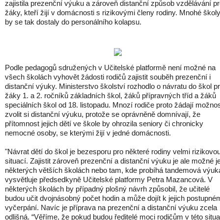
zajistila prezenční výuku a zároveň distanční způsob vzdělávání p
žáky, kteří žijí v domácnosti s rizikovými členy rodiny. Mnohé škol
by se tak dostaly do personálního kolapsu.
Podle pedagogů sdružených v Učitelské platformě není možné na
všech školách vyhovět žádosti rodičů zajistit souběh prezenční i
distanční výuky. Ministerstvo školství rozhodlo o návratu do škol p
žáky 1. a 2. ročníků základních škol, žáků přípravných tříd a žáků
speciálních škol od 18. listopadu. Mnozí rodiče proto žádají možno
zvolit si distanční výuku, protože se oprávněně domnívají, že
přítomnost jejich dětí ve škole by ohrozila seniory či chronicky
nemocné osoby, se kterými žijí v jedné domácnosti.
"Návrat dětí do škol je bezesporu pro některé rodiny velmi rizikovo
situací. Zajistit zároveň prezenční a distanční výuku je ale možné j
některých větších školách nebo tam, kde probíhá tandemová výuk
vysvětluje předsedkyně Učitelské platformy Petra Mazancová. V
některých školách by případný plošný návrh způsobil, že učitelé
budou učit dvojnásobný počet hodin a může dojít k jejich postupné
vyčerpání. Navíc je příprava na prezenční a distanční výuku zcela
odlišná. “Věříme, že pokud budou ředitelé moci rodičům v této situa