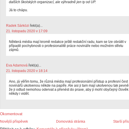
dalších školských organizací, ale výhradně jen ty od UP.
Já to chápu.
Radek Sárközi
řekl(a)...
21. listopadu 2020 v 17:09
Některá média mají kromě redakce ještě redakční radu, kam se lze obrátit v
případě pochybnosti o profesionalitě práce novináře nebo možném střetu
zájmů.
Eva Adamová
řekl(a)...
21. listopadu 2020 v 18:14
Ano, já věřím tomu, že různá média mají profesionální přístup a profesní čest
novinářů ukotvenou někde na papíře. Ale asi ji tam mají ukotvenou tak pevně
že ji odtud nemohou odervat a přenést do praxe, aby ji mohl obyčejný člověk
někdy i vidět.
Okomentovat
Novější příspěvek
Domovská stránka
Starší pří