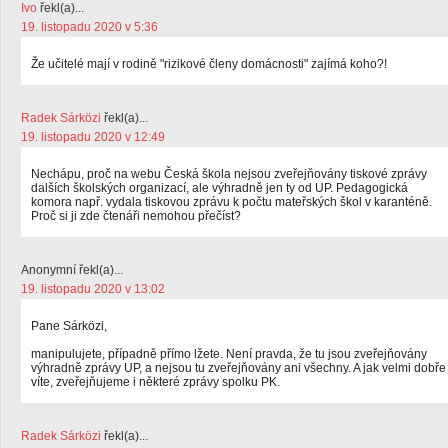
Ivo
řekl(a)...
19. listopadu 2020 v 5:36
Že učitelé mají v rodině "rizikové členy domácnosti" zajímá koho?!
Radek Sárközi
řekl(a)...
19. listopadu 2020 v 12:49
Nechápu, proč na webu Česká škola nejsou zveřejňovány tiskové zprávy
dalších školských organizací, ale výhradně jen ty od UP. Pedagogická
komora např. vydala tiskovou zprávu k počtu mateřských škol v karanténě.
Proč si ji zde čtenáři nemohou přečíst?
Anonymní řekl(a)...
19. listopadu 2020 v 13:02
Pane Sárközi,
manipulujete, případně přímo lžete. Není pravda, že tu jsou zveřejňovány
výhradně zprávy UP, a nejsou tu zveřejňovány ani všechny. A jak velmi dobře
víte, zveřejňujeme i některé zprávy spolku PK.
Radek Sárközi
řekl(a)...