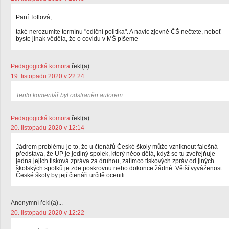
Paní Toflová,
také nerozumíte termínu "ediční politika". A navíc zjevně ČŠ nečtete, neboť
byste jinak věděla, že o covidu v MŠ píšeme
Pedagogická komora
řekl(a)...
19. listopadu 2020 v 22:24
Tento komentář byl odstraněn autorem.
Pedagogická komora
řekl(a)...
20. listopadu 2020 v 12:14
Jádrem problému je to, že u čtenářů České školy může vzniknout falešná
představa, že UP je jediný spolek, který něco dělá, když se tu zveřejňuje
jedna jejich tisková zpráva za druhou, zatímco tiskových zpráv od jiných
školských spolků je zde poskrovnu nebo dokonce žádné. Větší vyváženost
České školy by její čtenáři určitě ocenili.
Anonymní řekl(a)...
20. listopadu 2020 v 12:22