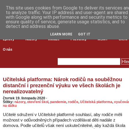
This site uses cookies from Google to deliver its services an
to analyze traffic. Your IP address and user-agent are shared
with Google along with performance and security metrics to
ensure quality of service, generate usage statistics, and to
detect and address abuse.
LEARN MORE
GOT IT
Zprávy
Názory
Inkluze
Pozvánky
MŠMT
Čtení
O nás
Učitelská platforma: Nárok rodičů na souběžnou
distanční i prezenční výuku ve všech školách je
nerealizovatelný
čtvrtek 19. listopadu 2020
·
Štítky:
názory
,
otevření škol
,
pandemie
,
rodiče
,
Učitelská platforma
,
vyučová
na dálku
Učitelé sdružení v Učitelské platformě souhlasí, aby rodiče měli
možnost v odůvodněných případech vzdělávat děti nadále z
domova. Podle učitelů však není uskutečnitelné, aby každá škola