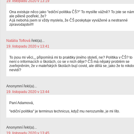
19. listopadu 2020 v 13:19
Ona existuje něco jako "ediční politika ČŠ?" To myslíte vážně? To jste se ná
ale pěkně podřekl, že?
A já nebohá jsem si vždy myslela, že ČŠ poskytuje vyvážené a nestranné
zpravodajství!!!
Natália Toflová
řekl(a)...
19. listopadu 2020 v 13:41
To jsou mi věci,,, připomíná mi to praktiky jiného století, ne? Politika v ČŠ? to
není o informacích o školách, co se v nich děje? ČŠ má nějaký problém se
zveřejněním, že v mateřských školách bují covid, ale dělá se, jako že to nikdo
nevidí?
Anonymní řekl(a)...
19. listopadu 2020 v 13:44
Paní Adamová,
"ediční politika" je terminus technicus, když mu nerozumíte, je mi líto.
Anonymní řekl(a)...
19. listopadu 2020 v 13:45