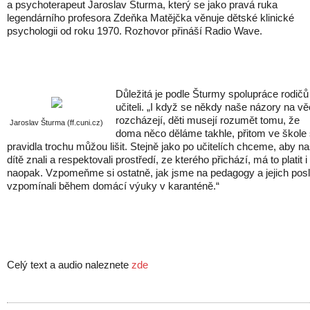
a psychoterapeut Jaroslav Šturma, který se jako pravá ruka
legendárního profesora Zdeňka Matějčka věnuje dětské klinické
psychologii od roku 1970. Rozhovor přináší Radio Wave.
Důležitá je podle Šturmy spolupráce rodičů
učiteli. „I když se někdy naše názory na vě
rozcházejí, děti musejí rozumět tomu, že
Jaroslav Šturma (ff.cuni.cz)
doma něco děláme takhle, přitom ve škole
pravidla trochu můžou lišit. Stejně jako po učitelích chceme, aby n
dítě znali a respektovali prostředí, ze kterého přichází, má to platit i
naopak. Vzpomeňme si ostatně, jak jsme na pedagogy a jejich posl
vzpomínali během domácí výuky v karanténě.“
Celý text a audio naleznete
zde