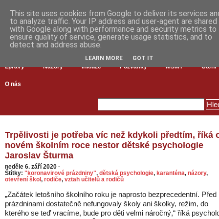
This site uses cookies from Google to deliver its services an
to analyze traffic. Your IP address and user-agent are shared
with Google along with performance and security metrics to
ensure quality of service, generate usage statistics, and to
detect and address abuse.
LEARN MORE
GOT IT
Zprávy
Názory
Inkluze
Pozvánky
MŠMT
Čtení
O nás
Trpělivosti je potřeba víc než kdykoli předtím, říká 
novém školním roce nestor dětské psychologie
Jaroslav Šturma
neděle 6. září 2020
·
Štítky:
"koronavirové prázdniny"
,
dětská psychologie
,
karanténa
,
názory
,
otevření škol
,
rodiče
,
vztah učitelů a rodičů
„Začátek letošního školního roku je naprosto bezprecedentní. Před
prázdninami dostatečně nefungovaly školy ani školky, režim, do
kterého se teď vracíme, bude pro děti velmi náročný,“ říká psychol