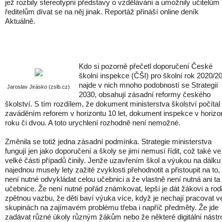
jež rozbily stereotypní představy o vzdělávání a umožnily učitelům 
ředitelům dívat se na něj jinak. Reportáž přináší online deník
Aktuálně.
Kdo si pozorně přečetl doporučení České
školní inspekce (ČŠI) pro školní rok 2020/2
najde v nich mnoho podobností se Strategií
Jaroslav Jirásko (zslb.cz)
2030, obsahují zásadní reformy českého
školství. S tím rozdílem, že dokument ministerstva školství počítal
zaváděním reforem v horizontu 10 let, dokument inspekce v horizo
roku či dvou. A toto urychlení rozhodně není nemožné.
Změnila se totiž jedna zásadní podmínka. Strategie ministerstva
fungují jen jako doporučení a školy se jimi nemusí řídit, což také ve
velké části případů činily. Jenže uzavřením škol a výukou na dálku
najednou musely lety zažité zvyklosti přehodnotit a přistoupit na to,
není nutné odvykládat celou učebnici a že vlastně není nutná ani ta
učebnice. Že není nutné pořád známkovat, lepší je dát žákovi a rodi
zpětnou vazbu, že děti baví výuka více, když je nechají pracovat v
skupinách na zajímavém problému třeba i napříč předměty. Že jde
zadávat různé úkoly různým žákům nebo že některé digitální nástr