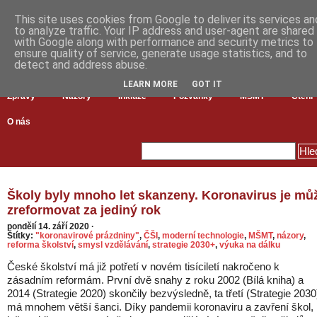
This site uses cookies from Google to deliver its services an
to analyze traffic. Your IP address and user-agent are shared
with Google along with performance and security metrics to
ensure quality of service, generate usage statistics, and to
detect and address abuse.
LEARN MORE
GOT IT
Zprávy
Názory
Inkluze
Pozvánky
MŠMT
Čtení
O nás
Školy byly mnoho let skanzeny. Koronavirus je mů
zreformovat za jediný rok
pondělí 14. září 2020
·
Štítky:
"koronavirové prázdniny"
,
ČŠI
,
moderní technologie
,
MŠMT
,
názory
,
reforma školství
,
smysl vzdělávání
,
strategie 2030+
,
výuka na dálku
České školství má již potřetí v novém tisíciletí nakročeno k
zásadním reformám. První dvě snahy z roku 2002 (Bílá kniha) a
2014 (Strategie 2020) skončily bezvýsledně, ta třetí (Strategie 2030
má mnohem větší šanci. Díky pandemii koronaviru a zavření škol,