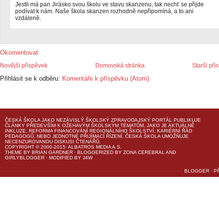
Jestli má pan Jirásko svou školu ve stavu skanzenu, tak nechť se přijde
podívat k nám. Naše škola skanzen rozhodně nepřipomíná, a to ani
vzdáleně.
Okomentovat
Novější příspěvek
Domovská stránka
Starší pří
Přihlásit se k odběru:
Komentáře k příspěvku (Atom)
ČESKÁ ŠKOLA
JAKO NEZÁVISLÝ ŠKOLSKÝ ZPRAVODAJSKÝ PORTÁL PUBLIKUJE
ČLÁNKY PŘEDEVŠÍM K OŽEHAVÝM ŠKOLSKÝM TÉMATŮM, JAKO JE AKTUÁLNĚ
INKLUZE, REFORMA FINANCOVÁNÍ REGIONÁLNÍHO ŠKOLSTVÍ, KARIÉRNÍ ŘÁD
PEDAGOGŮ, NEBO JEDNOTNÉ PŘIJÍMACÍ ŘÍZENÍ.
ČESKÁ ŠKOLA
UMOŽŇUJE
NECENZUROVANOU DISKUSI ČTENÁŘŮ.
COPYRIGHT © 2000-2015· ALBATROS MEDIA A.S.
THEME
BY
BRIAN GARDNER
· BLOGGERIZED BY
ZONA CEREBRAL
AND
GIRLYBLOGGER
· MODIFIED BY
J4W
BLOGGER
·
P