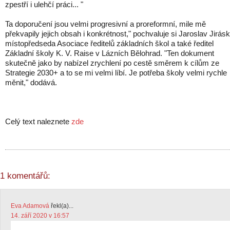
zpestří i ulehčí práci... "
Ta doporučení jsou velmi progresivní a proreformní, mile mě
překvapily jejich obsah i konkrétnost," pochvaluje si Jaroslav Jirásk
místopředseda Asociace ředitelů základních škol a také ředitel
Základní školy K. V. Raise v Lázních Bělohrad. "Ten dokument
skutečně jako by nabízel zrychlení po cestě směrem k cílům ze
Strategie 2030+ a to se mi velmi líbí. Je potřeba školy velmi rychle
měnit," dodává.
Celý text naleznete
zde
1 komentářů:
Eva Adamová
řekl(a)...
14. září 2020 v 16:57