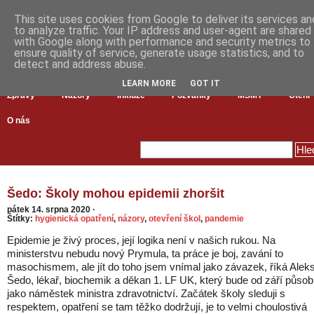
This site uses cookies from Google to deliver its services an
to analyze traffic. Your IP address and user-agent are shared
with Google along with performance and security metrics to
ensure quality of service, generate usage statistics, and to
detect and address abuse.
LEARN MORE
GOT IT
Zprávy
Názory
Inkluze
Pozvánky
MŠMT
Čtení
O nás
Šedo: Školy mohou epidemii zhoršit
pátek 14. srpna 2020
·
Štítky:
hygienická opatření
,
názory
,
otevření škol
,
pandemie
Epidemie je živý proces, její logika není v našich rukou. Na
ministerstvu nebudu nový Prymula, ta práce je boj, zavání to
masochismem, ale jít do toho jsem vnímal jako závazek, říká Aleks
Šedo, lékař, biochemik a děkan 1. LF UK, který bude od září působi
jako náměstek ministra zdravotnictví. Začátek školy sleduji s
respektem, opatření se tam těžko dodržují, je to velmi choulostivá