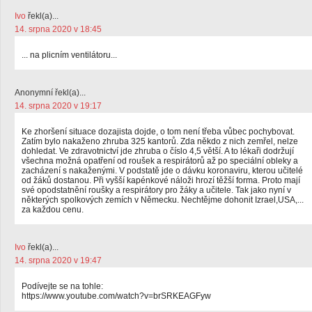
Ivo
řekl(a)...
14. srpna 2020 v 18:45
... na plicním ventilátoru...
Anonymní řekl(a)...
14. srpna 2020 v 19:17
Ke zhoršení situace dozajista dojde, o tom není třeba vůbec pochybovat.
Zatím bylo nakaženo zhruba 325 kantorů. Zda někdo z nich zemřel, nelze
dohledat. Ve zdravotnictví jde zhruba o číslo 4,5 větší. A to lékaři dodržují
všechna možná opatření od roušek a respirátorů až po speciální obleky a
zacházení s nakaženými. V podstatě jde o dávku koronaviru, kterou učitelé
od žáků dostanou. Při vyšší kapénkové náloži hrozí těžší forma. Proto mají
své opodstatnění roušky a respirátory pro žáky a učitele. Tak jako nyní v
některých spolkových zemích v Německu. Nechtějme dohonit Izrael,USA,...
za každou cenu.
Ivo
řekl(a)...
14. srpna 2020 v 19:47
Podívejte se na tohle:
https://www.youtube.com/watch?v=brSRKEAGFyw