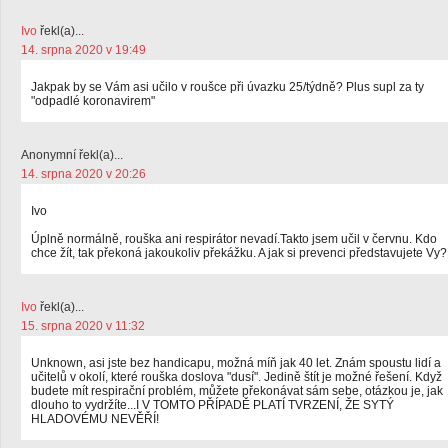
Ivo
řekl(a)...
14. srpna 2020 v 19:49
Jakpak by se Vám asi učilo v roušce při úvazku 25/týdně? Plus supl za ty
"odpadlé koronavirem"
Anonymní řekl(a)...
14. srpna 2020 v 20:26
Ivo
Úplně normálně, rouška ani respirátor nevadí.Takto jsem učil v červnu. Kdo
chce žít, tak překoná jakoukoliv překážku. A jak si prevenci představujete Vy?
Ivo
řekl(a)...
15. srpna 2020 v 11:32
Unknown, asi jste bez handicapu, možná míň jak 40 let. Znám spoustu lidí a
učitelů v okolí, které rouška doslova "dusí". Jedině štít je možné řešení. Když
budete mít respirační problém, můžete překonávat sám sebe, otázkou je, jak
dlouho to vydržíte...I V TOMTO PŘÍPADĚ PLATÍ TVRZENÍ, ŽE SYTÝ
HLADOVÉMU NEVĚŘÍ!