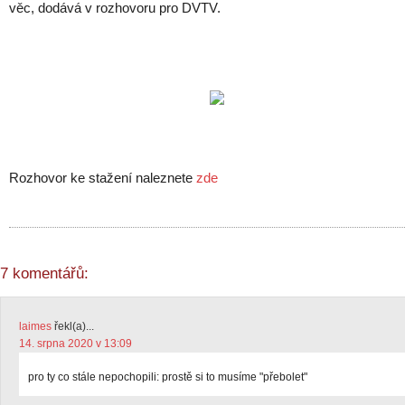
věc, dodává v rozhovoru pro DVTV.
Rozhovor ke stažení naleznete
zde
7 komentářů:
laimes
řekl(a)...
14. srpna 2020 v 13:09
pro ty co stále nepochopili: prostě si to musíme "přebolet"