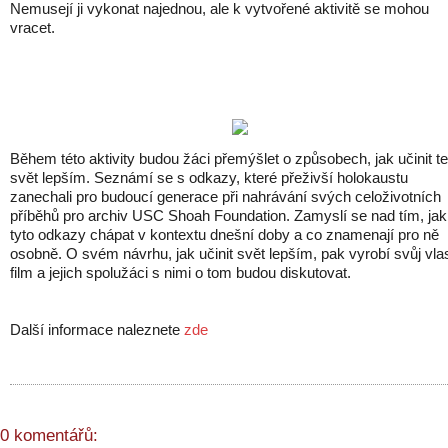
Nemusejí ji vykonat najednou, ale k vytvořené aktivitě se mohou
vracet.
Během této aktivity budou žáci přemýšlet o způsobech, jak učinit t
svět lepším. Seznámí se s odkazy, které přeživší holokaustu
zanechali pro budoucí generace při nahrávání svých celoživotních
příběhů pro archiv USC Shoah Foundation. Zamyslí se nad tím, jak
tyto odkazy chápat v kontextu dnešní doby a co znamenají pro ně
osobně. O svém návrhu, jak učinit svět lepším, pak vyrobí svůj vla
film a jejich spolužáci s nimi o tom budou diskutovat.
Další informace naleznete
zde
0 komentářů: