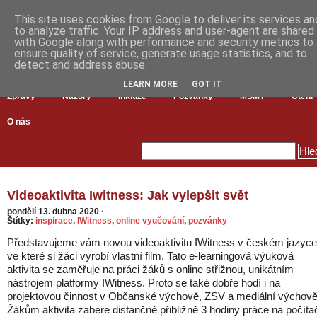
This site uses cookies from Google to deliver its services an
to analyze traffic. Your IP address and user-agent are shared
with Google along with performance and security metrics to
ensure quality of service, generate usage statistics, and to
detect and address abuse.
LEARN MORE
GOT IT
Zprávy
Názory
Inkluze
Pozvánky
MŠMT
Čtení
O nás
Videoaktivita Iwitness: Jak vylepšit svět
pondělí 13. dubna 2020
·
Štítky:
inspirace
,
IWitness
,
online vyučování
,
pozvánky
Představujeme vám novou videoaktivitu IWitness v českém jazyce
ve které si žáci vyrobí vlastní film. Tato e-learningová výuková
aktivita se zaměřuje na práci žáků s online střižnou, unikátním
nástrojem platformy IWitness. Proto se také dobře hodí i na
projektovou činnost v Občanské výchově, ZSV a mediální výchově
Žákům aktivita zabere distančně přibližně 3 hodiny práce na počítač