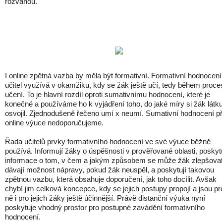
rozvahou.
I online zpětná vazba by měla být formativní. Formativní hodnocení
učitel využívá v okamžiku, kdy se žák ještě učí, tedy během proce
učení. To je hlavní rozdíl oproti sumativnímu hodnocení, které je
konečné a používáme ho k vyjádření toho, do jaké míry si žák látk
osvojil. Zjednodušeně řečeno umí x neumí. Sumativní hodnocení př
online výuce nedoporučujeme.
Řada učitelů prvky formativního hodnocení ve své výuce běžně
používá. Informují žáky o úspěšnosti v prověřované oblasti, poskytu
informace o tom, v čem a jakým způsobem se může žák zlepšovat
dávají možnost nápravy, pokud žák neuspěl, a poskytují takovou
zpětnou vazbu, která obsahuje doporučení, jak toho docílit. Avšak
chybí jim celková koncepce, kdy se jejich postupy propojí a jsou pr
ně i pro jejich žáky ještě účinnější. Právě distanční výuka nyní
poskytuje vhodný prostor pro postupné zavádění formativního
hodnocení.