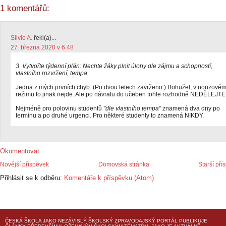
1 komentářů:
Silvie A.
řekl(a)...
27. března 2020 v 6:48
3. Vytvořte týdenní plán: Nechte žáky plnit úlohy dle zájmu a schopností,
vlastního rozvržení, tempa
Jedna z mých prvních chyb. (Po dvou letech zavrženo.) Bohužel, v nouzové
režimu to jinak nejde. Ale po návratu do učeben tohle rozhodně NEDĚLEJTE
Nejméně pro polovinu studentů
"dle vlastního tempa"
znamená dva dny po
termínu a po druhé urgenci. Pro některé studenty to znamená NIKDY.
Okomentovat
Novější příspěvek
Domovská stránka
Starší pří
Přihlásit se k odběru:
Komentáře k příspěvku (Atom)
ČESKÁ ŠKOLA
JAKO NEZÁVISLÝ ŠKOLSKÝ ZPRAVODAJSKÝ PORTÁL PUBLIKUJE