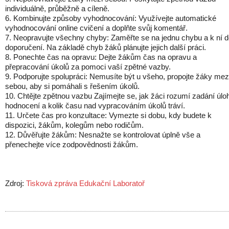
individuálně, průběžně a cíleně.
6. Kombinujte způsoby vyhodnocování: Využívejte automatické
vyhodnocování online cvičení a doplňte svůj komentář.
7. Neopravujte všechny chyby: Zaměřte se na jednu chybu a k ní d
doporučení. Na základě chyb žáků plánujte jejich další práci.
8. Ponechte čas na opravu: Dejte žákům čas na opravu a
přepracování úkolů za pomoci vaší zpětné vazby.
9. Podporujte spolupráci: Nemusíte být u všeho, propojte žáky mez
sebou, aby si pomáhali s řešením úkolů.
10. Chtějte zpětnou vazbu Zajímejte se, jak žáci rozumí zadání úlo
hodnocení a kolik času nad vypracováním úkolů tráví.
11. Určete čas pro konzultace: Vymezte si dobu, kdy budete k
dispozici, žákům, kolegům nebo rodičům.
12. Důvěřujte žákům: Nesnažte se kontrolovat úplně vše a
přenechejte více zodpovědnosti žákům.
Zdroj:
Tisková zpráva Edukační Laboratoř