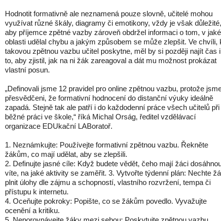
Hodnotit formativně ale neznamená pouze slovně, učitelé mohou
využívat různé škály, diagramy či emotikony, vždy je však důležité
aby příjemce zpětné vazby zároveň obdržel informaci o tom, v jaké
oblasti udělal chybu a jakým způsobem se může zlepšit. Ve chvíli,
takovou zpětnou vazbu učitel poskytne, měl by si později najít čas i
to, aby zjistil, jak na ni žák zareagoval a dát mu možnost prokázat
vlastní posun.
„Definovali jsme 12 pravidel pro online zpětnou vazbu, protože jsm
přesvědčeni, že formativní hodnocení do distanční výuky ideálně
zapadá. Stejně tak ale patří i do každodenní práce všech učitelů při
běžné práci ve škole,“ říká Michal Orság, ředitel vzdělávací
organizace EDUkační LABoratoř.
1. Neznámkujte: Používejte formativní zpětnou vazbu. Řekněte
žákům, co mají udělat, aby se zlepšili.
2. Definujte jasné cíle: Když budete vědět, čeho mají žáci dosáhnou
víte, na jaké aktivity se zaměřit. 3. Vytvořte týdenní plán: Nechte ž
plnit úlohy dle zájmu a schopností, vlastního rozvržení, tempa či
přístupu k internetu.
4. Oceňujte pokroky: Popište, co se žákům povedlo. Vyvažujte
ocenění a kritiku.
5. Neporovnávejte žáky mezi sebou: Poskytujte zpětnou vazbu