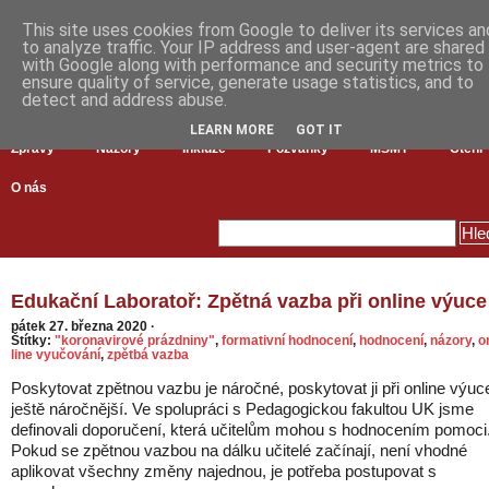
This site uses cookies from Google to deliver its services an
to analyze traffic. Your IP address and user-agent are shared
with Google along with performance and security metrics to
ensure quality of service, generate usage statistics, and to
detect and address abuse.
LEARN MORE
GOT IT
Zprávy
Názory
Inkluze
Pozvánky
MŠMT
Čtení
O nás
Edukační Laboratoř: Zpětná vazba při online výuce
pátek 27. března 2020
·
Štítky:
"koronavirové prázdniny"
,
formativní hodnocení
,
hodnocení
,
názory
,
o
line vyučování
,
zpětbá vazba
Poskytovat zpětnou vazbu je náročné, poskytovat ji při online výuc
ještě náročnější. Ve spolupráci s Pedagogickou fakultou UK jsme
definovali doporučení, která učitelům mohou s hodnocením pomoci
Pokud se zpětnou vazbou na dálku učitelé začínají, není vhodné
aplikovat všechny změny najednou, je potřeba postupovat s