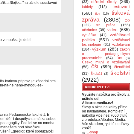
střední školy
(369)
(33)
řík a Slejška "na učitele soustavně
testování
tablety
(113)
tisková
(568)
tipy
(16)
zpráva
(2808)
top
(122)
trh práce
(156)
video
(685)
učebnice
(39)
vzdělávací
vyhláška
(41)
politika
(551)
eho venouška je debil
vzdělávací
technologie
(61)
vzdělávání
výzkum
(283)
(184)
zákon
o pedagogických
pracovnících
(64)
ÚIV
(3)
Česko mluví o vzdělávání
ČŠI
(699)
(58)
čtenářství
školství
(31)
Škola21
(3)
(2922)
ita-karlova-pripravuje-zásadni.html
kum-na-hejneho-metodu-se-
KNIHKUPECTVÍ
Využijte nabídku pro školy a
učitele od
Albatrosmedia.cz!
Slevy a akce na knihy přímo
od nakladatele. Kompletní
va na Pedagogické fakultě J. E.
nabídka více než 7000 titulů
ení dětí i dospělých a má za sebou
z produkce Albatros Media.
vé pedagogiky. Podílel se na mnoha
Vše skladem, rychlé dodávky
a manažera pod hlavičkou
zboží.
žení Egredior, které spoluzaložil.
E-shop