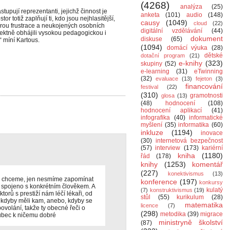
(4268)
analýza
(25)
tupují reprezentanti, jejichž činnost je
anketa
(101)
audio
(148)
or totiž zaplňují ti, kdo jsou nejhlasitější,
causy
(1049)
cloud
(22)
mírou frustrace a neukojených osobních
digitální vzdělávání
(44)
erfektně obhájili vysokou pedagogickou i
dokument
diskuse
(65)
“ míní Kartous.
(1094)
domácí výuka
(28)
dětské
dotační program
(21)
e-knihy
(323)
skupiny
(52)
e-learning
(31)
eTwinning
(32)
evaluace
(13)
fejeton
(3)
financování
festival
(22)
(310)
gramotnosti
glosa
(13)
(48)
hodnocení
(108)
hodnocení aplikací
(41)
infografika
(40)
informatické
myšlení
(35)
informatika
(60)
inkluze
(1194)
inovace
(30)
internetová bezpečnost
(57)
interview
(173)
kariérní
kniha
(1180)
řád
(178)
knihy
(1253)
komentář
(227)
konektivismus
(13)
co chceme, jen nesmíme zapomínat
konference
(197)
konkursy
ní spojeno s konkrétním člověkem. A
kulatý
(7)
konstruktivismus
(19)
torů s prestiží nám léčí lékaři, od
stůl
(55)
kurikulum
(28)
i, kdyby měli kam, anebo, kdyby se
matematika
licence
(7)
 povolání, takže ty obecné řeči o
(298)
metodika
(39)
migrace
vůbec k ničemu dobré
ministryně školství
(87)