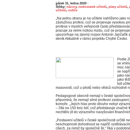
pátek 31. ledna 2020
·
Štítky:
názory
,
nedostatek učitelů
,
platy učitelů
,
učitelů
,
rodiče
„Na jednu stranu je na učitele nahlíženo jako 
záslužnou profesi, což se projevuje vysokou pre
profese v myslích veřejnosti často představová
pracuje za velmi nízkou mzdu, což se projevuje
upozorňuje na zjevný rozpor Antonín Jančařík 
deník Aktuálně v rámci projektu Chytré Česko.
Podle Z
se vnímá
moc nár
se např
jako ná
jako tě
být učit
masovostí, což u pilotů nebo vědců rozhodně ne
Pedagogové obecně nemají v české společnosti
připomíná, že nemají silné profesní zastoupení,
komoře. „Jejich hlas proto dlouho nebyl výrazně
– čítá na 150 tisíc lidí, což představuje značné
nechtělo jít do výrazného navyšování finančních
„Postavení učitelů v české společnosti určitě 
neschopnosti dohodnout se napříč vzdělávací
cílech, za nimiž by společně šli,“ říká v podo