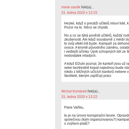
mirek vaněk
řekl(a)...
31. ledna 2020 v 13:15
Hezké, když o prestiži učitelů mluví lidé, 
Pozor na to. Něco se chystá.
No a co se týká pověsti učitelů, každý rodi
zkušenosti. Ale když soustavně z médií sly
to svůj efekt mít bude. Kampaň za dehones
ovoce. A kromě původního záměru, oslabit 
i vedlejší účinky. Úprk schopných lidí ze 
nedostatek mladých.
A když EDuIn poznal, že kantoři jsou už 
sebe beztrestně kopat najednou bude obra
nikdo z běžných učících kantorů nebere vá
školitelé, kterým zajišťují práci.
Michal Komárek
řekl(a)...
31. ledna 2020 v 13:22
Pane Vaňku,
to je na úrovni konspirační teorie. Opravd
společnou (kým organizovanou?) kampaň s
o zvýšení platů?