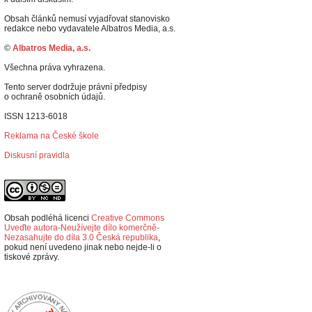
Obsah článků nemusí vyjadřovat stanovisko
redakce nebo vydavatele Albatros Media, a.s.
©
Albatros Media, a.s.
Všechna práva vyhrazena.
Tento server dodržuje právní předpisy
o ochraně osobních údajů.
ISSN 1213-6018
Reklama na České škole
Diskusní pravidla
Obsah podléhá licenci
Creative Commons
Uveďte autora-Neužívejte dílo komerčně-
Nezasahujte do díla 3.0 Česká republika
,
p
okud není uvedeno jinak nebo nejde-li o
tiskové zprávy.