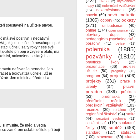
(222)
myšlenkové
mládež
(2)
mapy
(10)
neformální vzdělávání
nezaměstnanost
(26)
(15)
nová maturita
novela
(69)
(1305)
odkazy
odbory
(45)
(271)
kteří soustavně na učitele plivou.
ombudsman
(40)
online
(174)
open source
(23)
otevřený dopis
(42)
č má své pozitivní i negativní
pedagogicko-psychologické
ší, jak jsou ti učitelé neschopní, pak
poradny
(41)
petice
(19)
taci učitelů za ty roky nese své
polemika
(1885)
učitele při boji o zvýšení platů, má
pozvánky
(1810)
školství, nakvašenost starých a
praktické školy
(25)
prezentace
(66)
profese
opravdu naštvaní a nenechají do
učitele
(50)
prognózy
(16)
cet a bojovat za učitele. Už je
projekt
(506)
program
(64)
žně. Jen ministr a úředníci a
projekty
(231)
práce s
právní
talenty
(37)
poradna
(339)
průzkum
(53)
přednáška
(27)
předškolní ročník
(75)
předškolní vzdělávání
(103)
recenze
(30)
redakce
(16)
regionální školství
(94)
satira
(44)
sexuální výchova
(21)
sociální sítě
(110)
soukromé
u si myslíte, že média vedla
soutěž
(498)
školy
(165)
e záměrem oslabit učitele při boji
standard
(127)
statistika
(100)
stravování
(50)
studie