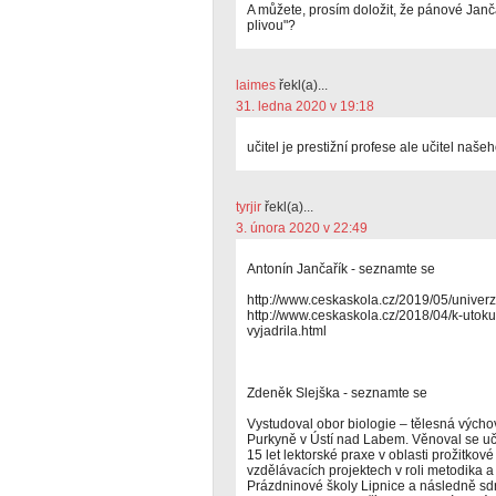
A můžete, prosím doložit, že pánové Janča
plivou"?
laimes
řekl(a)...
31. ledna 2020 v 19:18
učitel je prestižní profese ale učitel naš
tyrjir
řekl(a)...
3. února 2020 v 22:49
Antonín Jančařík - seznamte se
http://www.ceskaskola.cz/2019/05/univerz
http://www.ceskaskola.cz/2018/04/k-uto
vyjadrila.html
Zdeněk Slejška - seznamte se
Vystudoval obor biologie – tělesná výcho
Purkyně v Ústí nad Labem. Věnoval se uč
15 let lektorské praxe v oblasti prožitko
vzdělávacích projektech v roli metodika 
Prázdninové školy Lipnice a následně sdru