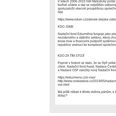
V letech 2006-2010 řídil Metodický portál 
tvořivé učitele a stal se největším odbor
spoluzaložil obecně prospěšnou společno
řídil.
https://www.eduin.cz/zdenek-slejska-zakl
KDO JSME
Nadační fond Eduzměna funguje jako pl
neziskového a státního sektoru, která ch
know-how a financemi podpořit systémov
republice vedoucí ke komplexní společen
KDO ZA TÍM STOJÍ
Poprvé v historii se stalo, že se čtyři ve
cílem. Nadační fond Avast, Nadace České
a Nadace OSF založily nový Nadační fo
https://eduzmena.cz/o-nas/
http://www.ceskaskola.cz/2019/05/nadacn
sve.html
Má ještě někdo k těmto dvěma pánům, k 
dotaz?