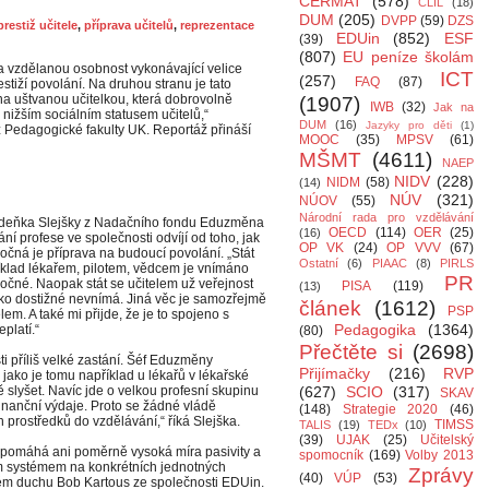
CERMAT
(578)
CLIL
(18)
DUM
(205)
DVPP
(59)
DZS
prestiž učitele
,
příprava učitelů
,
reprezentace
EDUin
(852)
ESF
(39)
(807)
EU peníze školám
na vzdělanou osobnost vykonávající velice
ICT
(257)
FAQ
(87)
stiží povolání. Na druhou stranu je tato
na uštvanou učitelkou, která dobrovolně
(1907)
IWB
(32)
Jak na
 nižším sociálním statusem učitelů,“
DUM
(16)
Jazyky pro děti
(1)
z Pedagogické fakulty UK. Reportáž přináší
MOOC
(35)
MPSV
(61)
MŠMT
(4611)
NAEP
NIDV
(228)
NIDM
(58)
(14)
NÚV
(321)
NÚOV
(55)
Národní rada pro vzdělávání
deňka Slejšky z Nadačního fondu Eduzměna
OECD
(114)
OER
(25)
(16)
ní profese ve společnosti odvíjí od toho, jak
OP VK
(24)
OP VVV
(67)
očná je příprava na budoucí povolání. „Stát
Ostatní
(6)
PIAAC
(8)
PIRLS
íklad lékařem, pilotem, vědcem je vnímáno
PR
ročné. Naopak stát se učitelem už veřejnost
PISA
(119)
(13)
žko dostižné nevnímá. Jiná věc je samozřejmě
článek
(1612)
PSP
elem. A také mi přijde, že je to spojeno s
Pedagogika
(1364)
platí.“
(80)
Přečtěte si
(2698)
 příliš velké zastání. Šéf Eduzměny
Přijímačky
(216)
RVP
 jako je tomu například u lékařů v lékařské
 slyšet. Navíc jde o velkou profesní skupinu
(627)
SCIO
(317)
SKAV
 finanční výdaje. Proto se žádné vládě
(148)
Strategie 2020
(46)
 prostředků do vzdělávání,“ říká Slejška.
TIMSS
TALIS
(19)
TEDx
(10)
(39)
UJAK
(25)
Učitelský
nepomáhá ani poměrně vysoká míra pasivity a
spomocník
(169)
Volby 2013
m systémem na konkrétních jednotných
Zprávy
(40)
VÚP
(53)
bném duchu Bob Kartous ze společnosti EDUin.