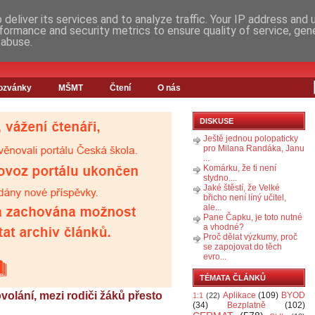
deliver its services and to analyze traffic. Your IP address and
formance and security metrics to ensure quality of service, ge
 abuse.
ozvánky
MŠMT
Čtení
O nás
DISKUSE
Ještě jednou polopaticky
pro Milana Randáka, Janu
...
Komárku, že ti není
stydno....
Jaké štěstí, že Velké
břicho není líný učitel,
ale...
Pane Čapku, je toto nutné
a vhodné?
Proč dělat výzkumy, proč
se zapojovat do těch
evro...
TÉMATA ČLÁNKŮ
ovolání, mezi rodiči žáků přesto
Aplikace
(109)
BYOD
1:1
(22)
(34)
Bezplatně
(102)