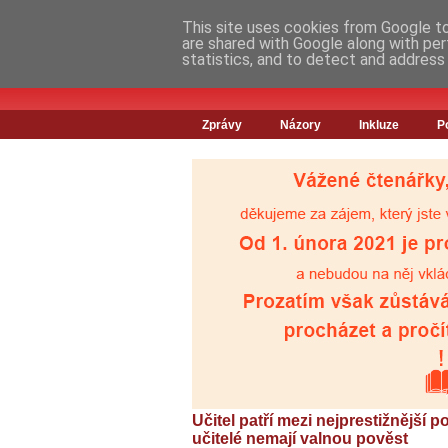
This site uses cookies from Google to 
are shared with Google along with per
statistics, and to detect and address
Zprávy
Názory
Inkluze
P
Učitel patří mezi nejprestižnější p
učitelé nemají valnou pověst