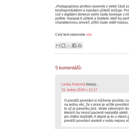
„Pedagogickou profesi navenek z velké části zas
kontraproduktivní a reputaci učitelů snižuje. Prost
což v digitální dimenzi velmi často koreluje s 
potřeb. Naopak ti učitelé a ředitelé, kteří by p
charakterovou úroveň, příliš často vidět nejsou,
Celý text naleznete
zde
5 komentářů:
Lenka Pokorná
řekl(a)...
31. ledna 2020 v 12:17
O prestiži povolání si můžeme povídat, 
na jednu věc, že v praxi je určité povolá
to už je panečku jiná. Vedle výborných dok
kterých by mnozí pacienti nejraději utekl
jim chtělo dojíždět. A stejně je to u všech
prestiži povolání vlastně v reálu nejsou 