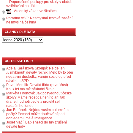
Doporučené postupy pro školy v období
vzdělávání na dálku
Autorský zákon ve školách
Poradna ASČ: Nesmyslná testová zadání,
nesmyslná čeština
ČLÁNKY DLE DATA
UČITELSKÉ LISTY
Adéla Karásková Skoupá: Nejde jen
„ušmiknout“ devátý ročník. Mělo by to obří
negativní důsledky, varuje sociolog před
návrhem SPD
Pavel Mentlík: Devátá třída (první část):
Kolik let má mít základní škola
Markéta Hronová: Jak pozvednout české
školy? Máme recept a není to ani tak
drahé, hodnotí pětiletý projekt šéf
nadačního fondu
Jan Beránek: Nejdou vašim potomkům
počty? Pomoci může doučování pod
dohledem umělé inteligence
Josef Mačí: Babiš vrací do hry zrušení
deváté třídy