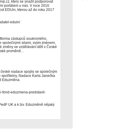
rvp.cz, který se snažil podporovat
ným portálem u nás. V roce 2010
st EDUin, kterou až do roku 2017
adatel-eduin/
atforma zástupců soukromého,
ce společnými silami, svým jménem,
é změny ve vzdělávání dětí v České
ské proměně...
lké české nadace spojily se společným
 spořitelny, Nadace Karla Janečka
nd Eduzměna.
i-fond-eduzmena-predstavil-
PedF UK a k tzv. Eduzměně nějaký