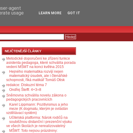
RSS
KOMENTÁŘE
 user-agent
nerate usage
LEARN MORE
GOT IT
NEJČTENĚJŠÍ ČLÁNKY
Metodické doporučení ke zřízení funkce
asistenta pedagoga, které schválila porada
vedení MŠMT na konci května 2015
Hejného matematika rozvíjí nejen
matematický úsudek, ale i čtenářské
schopnosti, říká matikář Tomáš Otisk
redakce: Diskuzní téma 7
Ondřej Šteffl: 4+3=8
Sněmovna schválila novelu zákona o
pedagogických pracovnících
Karel Lippmann: Pozitivismus a jeho
meze (K dogmatu, kterým je ovládán
vzdělávací systém)
Učitelská platforma: Nárok rodičů na
souběžnou distanční i prezenční výuku
ve všech školách je nerealizovatelný
MŠMT: Toto nejsou prázdniny: