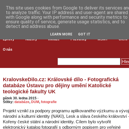
This site uses cookies from Google to deliver its services an
to analyze traffic. Your IP address and user-agent are shared
with Google along with performance and security metrics to
ensure quality of service, generate usage statistics, and to
detect and address abuse.
LEARN MORE
GOT IT
Zprávy
Názory
Inkluze
Pozvánky
MŠMT
Čtení
O nás
KralovskeDilo.cz: Královské dílo - Fotografická
databáze Ústavu pro dějiny umění Katolické
teologické fakulty UK
pátek 30. ledna 2015
·
Štítky:
databáze
,
DUM
,
fotografie
Projekt vznikl za podpory programu aplikovaného výzkumu a vývo
národní a kulturní identity (NAKI), Lesk a sláva českého království 
Kořeny české státní a národní identity. Cílem bylo vytvořit
elektronický katalog fotografií s odborným popisem pro veřejné