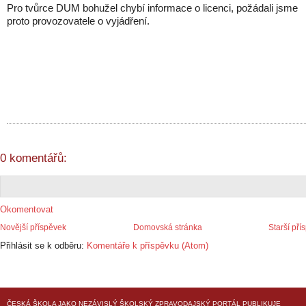
Pro tvůrce DUM bohužel chybí informace o licenci, požádali jsme
proto provozovatele o vyjádření.
0 komentářů:
Okomentovat
Novější příspěvek
Domovská stránka
Starší pří
Přihlásit se k odběru:
Komentáře k příspěvku (Atom)
ČESKÁ ŠKOLA
JAKO NEZÁVISLÝ ŠKOLSKÝ ZPRAVODAJSKÝ PORTÁL PUBLIKUJE