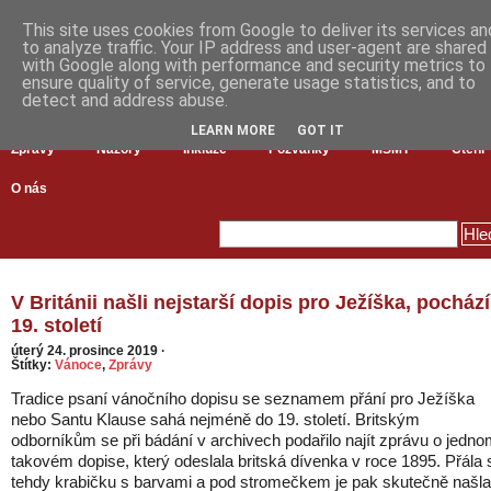
This site uses cookies from Google to deliver its services an
to analyze traffic. Your IP address and user-agent are shared
with Google along with performance and security metrics to
ensure quality of service, generate usage statistics, and to
detect and address abuse.
LEARN MORE
GOT IT
Zprávy
Názory
Inkluze
Pozvánky
MŠMT
Čtení
O nás
V Británii našli nejstarší dopis pro Ježíška, pochází
19. století
úterý 24. prosince 2019
·
Štítky:
Vánoce
,
Zprávy
Tradice psaní vánočního dopisu se seznamem přání pro Ježíška
nebo Santu Klause sahá nejméně do 19. století. Britským
odborníkům se při bádání v archivech podařilo najít zprávu o jedn
takovém dopise, který odeslala britská dívenka v roce 1895. Přála 
tehdy krabičku s barvami a pod stromečkem je pak skutečně našla