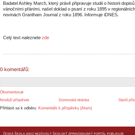
Badatel Ashley March, který právě připravuje studii o historii dopisů
vánočními přáními, našel doklad o psaní z roku 1895 v regionálníc
novinách Grantham Journal z roku 1896. Informuje iDNES.
Celý text naleznete
zde
0 komentářů:
Okomentovat
Novější příspěvek
Domovská stránka
Starší pří
Přihlásit se k odběru:
Komentáře k příspěvku (Atom)
ČESKÁ ŠKOLA
JAKO NEZÁVISLÝ ŠKOLSKÝ ZPRAVODAJSKÝ PORTÁL PUBLIKUJE