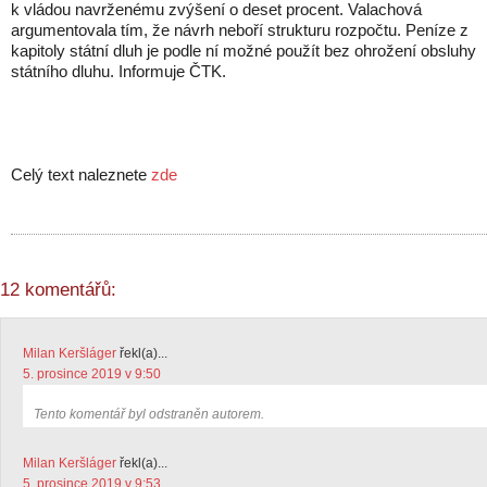
k vládou navrženému zvýšení o deset procent. Valachová
argumentovala tím, že návrh neboří strukturu rozpočtu. Peníze z
kapitoly státní dluh je podle ní možné použít bez ohrožení obsluhy
státního dluhu. Informuje ČTK.
Celý text naleznete
zde
12 komentářů:
Milan Keršláger
řekl(a)...
5. prosince 2019 v 9:50
Tento komentář byl odstraněn autorem.
Milan Keršláger
řekl(a)...
5. prosince 2019 v 9:53