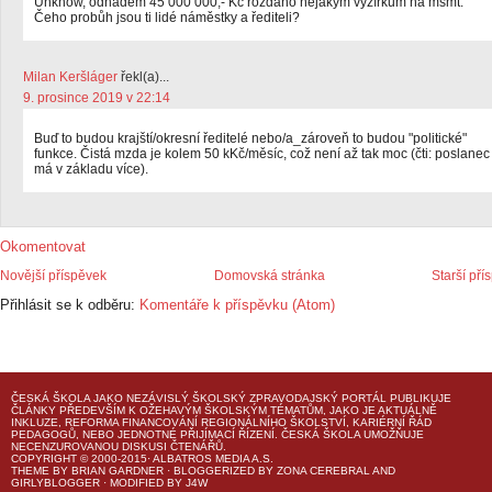
Unknow, odhadem 45 000 000,- Kč rozdáno nějakým vyžírkům na mšmt.
Čeho probůh jsou ti lidé náměstky a řediteli?
Milan Keršláger
řekl(a)...
9. prosince 2019 v 22:14
Buď to budou krajští/okresní ředitelé nebo/a_zároveň to budou "politické"
funkce. Čistá mzda je kolem 50 kKč/měsíc, což není až tak moc (čti: poslanec
má v základu více).
Okomentovat
Novější příspěvek
Domovská stránka
Starší pří
Přihlásit se k odběru:
Komentáře k příspěvku (Atom)
ČESKÁ ŠKOLA
JAKO NEZÁVISLÝ ŠKOLSKÝ ZPRAVODAJSKÝ PORTÁL PUBLIKUJE
ČLÁNKY PŘEDEVŠÍM K OŽEHAVÝM ŠKOLSKÝM TÉMATŮM, JAKO JE AKTUÁLNĚ
INKLUZE, REFORMA FINANCOVÁNÍ REGIONÁLNÍHO ŠKOLSTVÍ, KARIÉRNÍ ŘÁD
PEDAGOGŮ, NEBO JEDNOTNÉ PŘIJÍMACÍ ŘÍZENÍ.
ČESKÁ ŠKOLA
UMOŽŇUJE
NECENZUROVANOU DISKUSI ČTENÁŘŮ.
COPYRIGHT © 2000-2015· ALBATROS MEDIA A.S.
THEME
BY
BRIAN GARDNER
· BLOGGERIZED BY
ZONA CEREBRAL
AND
GIRLYBLOGGER
· MODIFIED BY
J4W