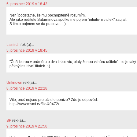
5. prosince 2019 v 18:43
Není podstatné, že mu pochopitelně rozumím.
Ale jako ředitele Saturninova spolku mě pojem "intuitivní titulek" zaujal.
S tímto pojmem se dá pracovat. :-)
L.snirch
řekl(a)...
5. prosince 2019 v 18:45
"Češi berou v průměru o dva tisíce víc, platy ženou vzhůru učitelé" - to je taký
pěkný intuitivní titulek. :-)
Unknown
řekl(a)...
8. prosince 2019 v 22:28
Víte, proč nejsou pro učitele peníze? Zde je odpověď:
http://www.msmt.cz/file/49472/
BP
řekl(a)...
9. prosince 2019 v 21:58