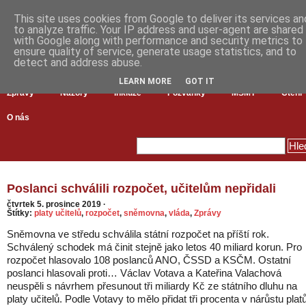
This site uses cookies from Google to deliver its services an
to analyze traffic. Your IP address and user-agent are shared
with Google along with performance and security metrics to
ensure quality of service, generate usage statistics, and to
detect and address abuse.
LEARN MORE
GOT IT
Zprávy
Názory
Inkluze
Pozvánky
MŠMT
Čtení
O nás
Poslanci schválili rozpočet, učitelům nepřidali
čtvrtek 5. prosince 2019
·
Štítky:
platy učitelů
,
rozpočet
,
sněmovna
,
vláda
,
Zprávy
Sněmovna ve středu schválila státní rozpočet na příští rok.
Schválený schodek má činit stejně jako letos 40 miliard korun. Pro
rozpočet hlasovalo 108 poslanců ANO, ČSSD a KSČM. Ostatní
poslanci hlasovali proti… Václav Votava a Kateřina Valachová
neuspěli s návrhem přesunout tři miliardy Kč ze státního dluhu na
platy učitelů. Podle Votavy to mělo přidat tři procenta v nárůstu plat