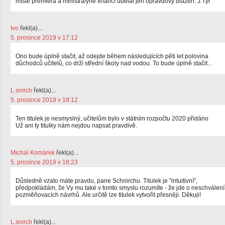
místě premiéra a ministra/yně financí udělal jen opravdový blázen. J.Týř
Ivo
řekl(a)...
5. prosince 2019 v 17:12
Ono bude úplně stačit, až odejde během následujících pěti let polovina
důchodců učitelů, co drží střední školy nad vodou. To bude úplně stačit...
L.snirch
řekl(a)...
5. prosince 2019 v 18:12
Ten titulek je nesmyslný, učitelům bylo v státním rozpočtu 2020 přidáno
Už ani ty titulky nám nejdou napsat pravdivě.
Michal Komárek
řekl(a)...
5. prosince 2019 v 18:23
Důsledně vzato máte pravdu, pane Schnirchu. Titulek je "intuitivní",
předpokládám, že Vy mu také v tomto smyslu rozumíte - že jde o neschválení
pozměňovacích návrhů. Ale určitě lze titulek vytvořit přesněji. Děkuji!
L.snirch
řekl(a)...