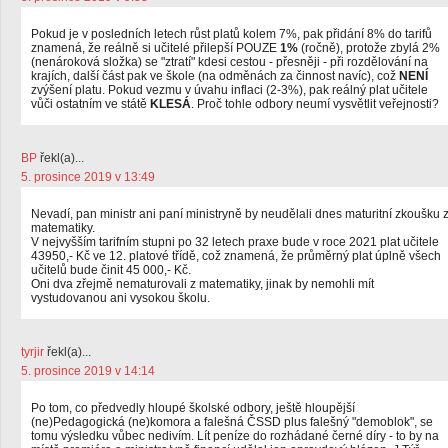
Pokud je v posledních letech růst platů kolem 7%, pak přidání 8% do tarifů
znamená, že reálně si učitelé přilepší POUZE
1%
(ročně), protože zbylá 2%
(nenároková složka) se "ztratí" kdesi cestou - přesněji - při rozdělování na
krajích, další část pak ve škole (na odměnách za činnost navíc), což
NENÍ
zvýšení platu. Pokud vezmu v úvahu inflaci (2-3%), pak reálný plat učitele
vůči ostatním ve státě
KLESÁ
. Proč tohle odbory neumí vysvětlit veřejnosti?
BP
řekl(a)...
5. prosince 2019 v 13:49
Nevadí, pan ministr ani paní ministryně by neudělali dnes maturitní zkoušku 
matematiky.
V nejvyšším tarifním stupni po 32 letech praxe bude v roce 2021 plat učitele
43950,- Kč ve 12. platové třídě, což znamená, že průměrný plat úplně všech
učitelů bude činit 45 000,- Kč.
Oni dva zřejmě nematurovali z matematiky, jinak by nemohli mít
vystudovanou ani vysokou školu.
tyrjir
řekl(a)...
5. prosince 2019 v 14:14
Po tom, co předvedly hloupé školské odbory, ještě hloupější
(ne)Pedagogická (ne)komora a falešná ČSSD plus falešný "demoblok", se
tomu výsledku vůbec nedivím. Lít peníze do rozhádané černé díry - to by na