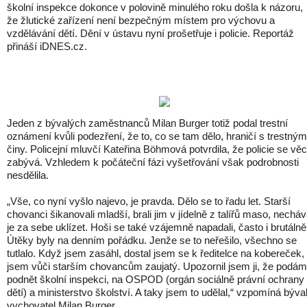
školní inspekce dokonce v polovině minulého roku došla k názoru,
že žlutické zařízení není bezpečným místem pro výchovu a
vzdělávání dětí. Dění v ústavu nyní prošetřuje i policie. Reportáž
přináší iDNES.cz.
Jeden z bývalých zaměstnanců Milan Burger totiž podal trestní
oznámení kvůli podezření, že to, co se tam dělo, hraničí s trestným
činy. Policejní mluvčí Kateřina Böhmová potvrdila, že policie se věc
zabývá. Vzhledem k počáteční fázi vyšetřování však podrobnosti
nesdělila.
„Vše, co nyní vyšlo najevo, je pravda. Dělo se to řadu let. Starší
chovanci šikanovali mladší, brali jim v jídelně z talířů maso, necháv
je za sebe uklízet. Hoši se také vzájemně napadali, často i brutálně
Útěky byly na denním pořádku. Jenže se to neřešilo, všechno se
tutlalo. Když jsem zasáhl, dostal jsem se k ředitelce na kobereček,
jsem vůči starším chovancům zaujatý. Upozornil jsem ji, že podám
podnět školní inspekci, na OSPOD (orgán sociálně právní ochrany
dětí) a ministerstvo školství. A taky jsem to udělal,“ vzpomíná býva
vychovatel Milan Burger.