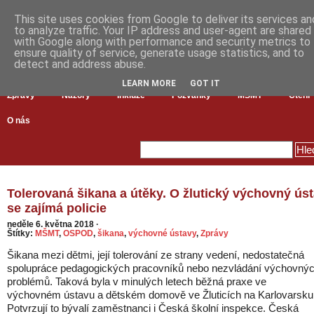
This site uses cookies from Google to deliver its services an
to analyze traffic. Your IP address and user-agent are shared
with Google along with performance and security metrics to
ensure quality of service, generate usage statistics, and to
detect and address abuse.
LEARN MORE
GOT IT
Zprávy
Názory
Inkluze
Pozvánky
MŠMT
Čtení
O nás
Tolerovaná šikana a útěky. O žlutický výchovný ús
se zajímá policie
neděle 6. května 2018
·
Štítky:
MŠMT
,
OSPOD
,
šikana
,
výchovné ústavy
,
Zprávy
Šikana mezi dětmi, její tolerování ze strany vedení, nedostatečná
spolupráce pedagogických pracovníků nebo nezvládání výchovný
problémů. Taková byla v minulých letech běžná praxe ve
výchovném ústavu a dětském domově ve Žluticích na Karlovarsku
Potvrzují to bývalí zaměstnanci i Česká školní inspekce. Česká