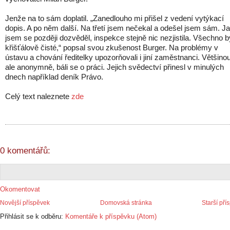
Jenže na to sám doplatil. „Zanedlouho mi přišel z vedení vytýkací
dopis. A po něm další. Na třetí jsem nečekal a odešel jsem sám. J
jsem se později dozvěděl, inspekce stejně nic nezjistila. Všechno b
křišťálově čisté,“ popsal svou zkušenost Burger. Na problémy v
ústavu a chování ředitelky upozorňovali i jiní zaměstnanci. Většino
ale anonymně, báli se o práci. Jejich svědectví přinesl v minulých
dnech například deník Právo.
Celý text naleznete
zde
0 komentářů:
Okomentovat
Novější příspěvek
Domovská stránka
Starší pří
Přihlásit se k odběru:
Komentáře k příspěvku (Atom)