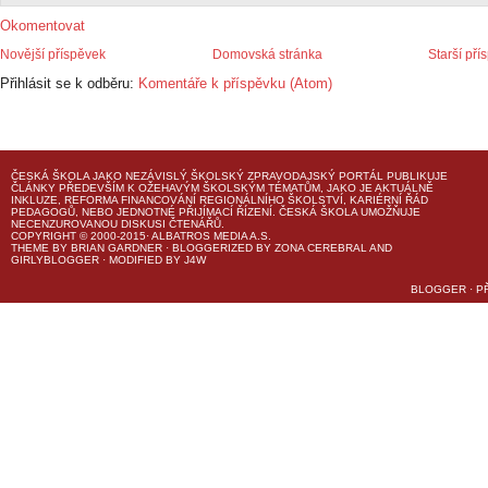
Okomentovat
Novější příspěvek
Domovská stránka
Starší pří
Přihlásit se k odběru:
Komentáře k příspěvku (Atom)
ČESKÁ ŠKOLA
JAKO NEZÁVISLÝ ŠKOLSKÝ ZPRAVODAJSKÝ PORTÁL PUBLIKUJE
ČLÁNKY PŘEDEVŠÍM K OŽEHAVÝM ŠKOLSKÝM TÉMATŮM, JAKO JE AKTUÁLNĚ
INKLUZE, REFORMA FINANCOVÁNÍ REGIONÁLNÍHO ŠKOLSTVÍ, KARIÉRNÍ ŘÁD
PEDAGOGŮ, NEBO JEDNOTNÉ PŘIJÍMACÍ ŘÍZENÍ.
ČESKÁ ŠKOLA
UMOŽŇUJE
NECENZUROVANOU DISKUSI ČTENÁŘŮ.
COPYRIGHT © 2000-2015· ALBATROS MEDIA A.S.
THEME
BY
BRIAN GARDNER
· BLOGGERIZED BY
ZONA CEREBRAL
AND
GIRLYBLOGGER
· MODIFIED BY
J4W
BLOGGER
·
P