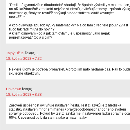
"Ředitelé gymnázií se dlouhodobě shodují, že špatné výsledky v matematice,
na níž každoročně ztroskotá nejvíce studentů, ovlivňují osnovy i způsob výuk
matematiky, školy se rovněž potýkají s nedostatkem kvalifikovaných
matikářů."
A kdo ovlivnuje zpusob vyuky matematiky? Na co tam ti reditele jsou? Zvlast
ti, co tak radi mluvi do novin?
A k tem osnovam - co a jak tam ovlivnuje uspesnost? Jako nejak
poprehazovat? Co a s cim?
Tajný Učitel
řekl(a)...
18. května 2018 v 7:32
Některé úlohy je potřeba promyslet. A proto jim nato nedáme čas. Pak to bud
skutečně objektivní.
Unknown
řekl(a)...
18. května 2018 v 8:38
Zároveň úspěšnost ovlivňuje nastavení testu. Test z jazyků je z hlediska
statistiky nastaven mnohem mírněji / pravděpodobnost náhodného zvolení
správné odpovědi/. Pokud by test z jazyků měl nastavenou laťku správně cca
60%. Úspěšnost by byla stejná jako u matematiky.