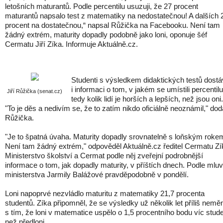
letošních maturantů. Podle percentilu usuzuji, že 27 procent
maturantů napsalo test z matematiky na nedostatečnou! A dalších 
procent na dostatečnou,“ napsal Růžička na Facebooku. Není tam
žádný extrém, maturity dopadly podobně jako loni, oponuje šéf
Cermatu Jiří Zíka. Informuje Aktuálně.cz.
Studenti s výsledkem didaktických testů dostá
i informaci o tom, v jakém se umístili percentilu
Jiří Růžička (senat.cz)
tedy kolik lidí je horších a lepších, než jsou oni.
"To je děs a nedivím se, že to zatím nikdo oficiálně neoznámil," dod
Růžička.
"Je to špatná úvaha. Maturity dopadly srovnatelně s loňským roke
Není tam žádný extrém," odpověděl Aktuálně.cz ředitel Cermatu Zí
Ministerstvo školství a Cermat podle něj zveřejní podrobnější
informace o tom, jak dopadly maturity, v příštích dnech. Podle mluv
ministerstva Jarmily Balážové pravděpodobně v pondělí.
Loni napoprvé nezvládlo maturitu z matematiky 21,7 procenta
studentů. Zíka připomněl, že se výsledky už několik let příliš neměn
s tím, že loni v matematice uspělo o 1,5 procentního bodu víc stud
než předloni.