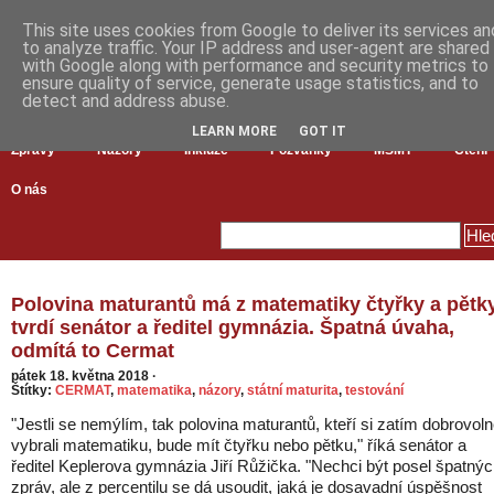
This site uses cookies from Google to deliver its services an
to analyze traffic. Your IP address and user-agent are shared
with Google along with performance and security metrics to
ensure quality of service, generate usage statistics, and to
detect and address abuse.
LEARN MORE
GOT IT
Zprávy
Názory
Inkluze
Pozvánky
MŠMT
Čtení
O nás
Polovina maturantů má z matematiky čtyřky a pětky
tvrdí senátor a ředitel gymnázia. Špatná úvaha,
odmítá to Cermat
pátek 18. května 2018
·
Štítky:
CERMAT
,
matematika
,
názory
,
státní maturita
,
testování
"Jestli se nemýlím, tak polovina maturantů, kteří si zatím dobrovol
vybrali matematiku, bude mít čtyřku nebo pětku," říká senátor a
ředitel Keplerova gymnázia Jiří Růžička. "Nechci být posel špatný
zpráv, ale z percentilu se dá usoudit, jaká je dosavadní úspěšnost