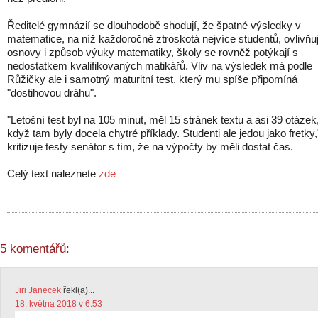
Ředitelé gymnázií se dlouhodobě shodují, že špatné výsledky v
matematice, na níž každoročně ztroskotá nejvíce studentů, ovlivňuj
osnovy i způsob výuky matematiky, školy se rovněž potýkají s
nedostatkem kvalifikovaných matikářů. Vliv na výsledek má podle
Růžičky ale i samotný maturitní test, který mu spíše připomíná
"dostihovou dráhu".
"Letošní test byl na 105 minut, měl 15 stránek textu a asi 39 otázek,
když tam byly docela chytré příklady. Studenti ale jedou jako fretky,
kritizuje testy senátor s tím, že na výpočty by měli dostat čas.
Celý text naleznete
zde
5 komentářů:
Jiri Janecek
řekl(a)...
18. května 2018 v 6:53