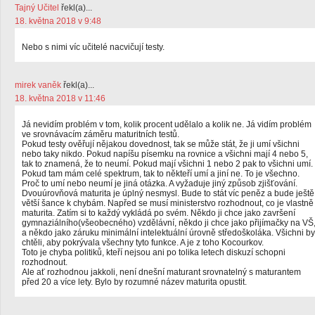
Tajný Učitel
řekl(a)...
18. května 2018 v 9:48
Nebo s nimi víc učitelé nacvičují testy.
mirek vaněk
řekl(a)...
18. května 2018 v 11:46
Já nevidím problém v tom, kolik procent udělalo a kolik ne. Já vidím problém
ve srovnávacím záměru maturitních testů.
Pokud testy ověřují nějakou dovednost, tak se může stát, že ji umí všichni
nebo taky nikdo. Pokud napíšu písemku na rovnice a všichni mají 4 nebo 5,
tak to znamená, že to neumí. Pokud mají všichni 1 nebo 2 pak to všichni umí.
Pokud tam mám celé spektrum, tak to někteří umí a jiní ne. To je všechno.
Proč to umí nebo neumí je jiná otázka. A vyžaduje jiný způsob zjišťování.
Dvouúrovňová maturita je úplný nesmysl. Bude to stát víc peněz a bude ještě
větší šance k chybám. Napřed se musí ministerstvo rozhodnout, co je vlastně
maturita. Zatím si to každý vykládá po svém. Někdo ji chce jako završení
gymnaziálního(všeobecného) vzdělávní, někdo ji chce jako přijímačky na VŠ
a někdo jako záruku minimální intelektuální úrovně středoškoláka. Všichni by
chtěli, aby pokrývala všechny tyto funkce. A je z toho Kocourkov.
Toto je chyba politiků, kteří nejsou ani po tolika letech diskuzí schopni
rozhodnout.
Ale ať rozhodnou jakkoli, není dnešní maturant srovnatelný s maturantem
před 20 a více lety. Bylo by rozumné název maturita opustit.