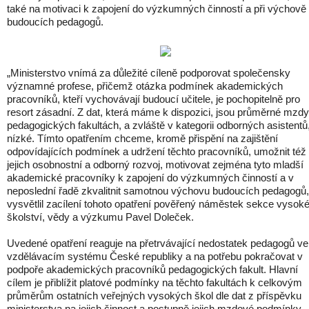
také na motivaci k zapojení do výzkumných činností a při výchově
budoucích pedagogů.
„Ministerstvo vnímá za důležité cíleně podporovat společensky
významné profese, přičemž otázka podmínek akademických
pracovníků, kteří vychovávají budoucí učitele, je pochopitelně pro
resort zásadní. Z dat, která máme k dispozici, jsou průměrné mzdy
pedagogických fakultách, a zvláště v kategorii odborných asistentů
nízké. Tímto opatřením chceme, kromě přispění na zajištění
odpovídajících podmínek a udržení těchto pracovníků, umožnit též
jejich osobnostní a odborný rozvoj, motivovat zejména tyto mladší
akademické pracovníky k zapojení do výzkumných činností a v
neposlední řadě zkvalitnit samotnou výchovu budoucích pedagogů,
vysvětlil zacílení tohoto opatření pověřený náměstek sekce vysok
školství, vědy a výzkumu Pavel Doleček.
Uvedené opatření reaguje na přetrvávající nedostatek pedagogů ve
vzdělávacím systému České republiky a na potřebu pokračovat v
podpoře akademických pracovníků pedagogických fakult. Hlavní
cílem je přiblížit platové podmínky na těchto fakultách k celkovým
průměrům ostatních veřejných vysokých škol dle dat z příspěvku
ministerstva na jejich činnost a postupně jejich mzdové podmínky