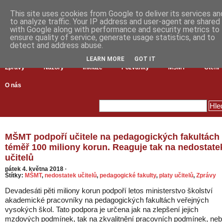
This site uses cookies from Google to deliver its services an
to analyze traffic. Your IP address and user-agent are shared
with Google along with performance and security metrics to
ensure quality of service, generate usage statistics, and to
detect and address abuse.
LEARN MORE
GOT IT
Zprávy
Názory
Inkluze
Pozvánky
MŠMT
Čtení
O nás
MŠMT podpoří učitele na pedagogických fakultách
téměř 100 miliony korun. Reaguje tak na nedostate
učitelů
pátek 4. května 2018
·
Štítky:
MŠMT
,
nedostatek učitelů
,
pedagogické fakulty
,
platy učitelů
,
Zprávy
Devadesáti pěti miliony korun podpoří letos ministerstvo školství
akademické pracovníky na pedagogických fakultách veřejných
vysokých škol. Tato podpora je určena jak na zlepšení jejich
mzdových podmínek, tak na zkvalitnění pracovních podmínek, ne