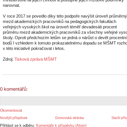
narovnat.
V roce 2017 se povedlo díky této podpoře navýšit úroveň průměrn
mezd akademických pracovníků na pedagogických fakultách
veřejných vysokých škol na úroveň téměř devadesáti procent
průměru mezd akademických pracovníků za všechny veřejné vys
školy. Oproti předchozím letům se jedná o nárůst o devět procentn
bodů I vzhledem k tomuto prokazatelnému dopadu se MŠMT rozho
v této iniciativě pokračovat i letos.
Zdroj:
Tisková zpráva MŠMT
0 komentářů:
Okomentovat
Novější příspěvek
Domovská stránka
Starší pří
Přihlásit se k odběru:
Komentáře k příspěvku (Atom)