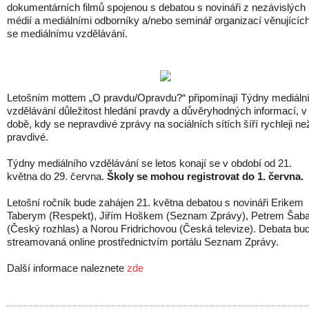
dokumentárních filmů spojenou s debatou s novináři z nezávislých
médií a mediálními odborníky a/nebo seminář organizací věnujícíc
se mediálnímu vzdělávání.
Letošním mottem „O pravdu/Opravdu?“ připomínají Týdny mediáln
vzdělávání důležitost hledání pravdy a důvěryhodných informací, v
době, kdy se nepravdivé zprávy na sociálních sítích šíří rychleji ne
pravdivé.
Týdny mediálního vzdělávání se letos konají se v období od 21.
května do 29. června.
Školy se mohou registrovat do 1. června.
Letošní ročník bude zahájen 21. května debatou s novináři Erikem
Taberym (Respekt), Jiřím Hoškem (Seznam Zprávy), Petrem Šab
(Český rozhlas) a Norou Fridrichovou (Česká televize). Debata bu
streamovaná online prostřednictvím portálu Seznam Zprávy.
Další informace naleznete
zde