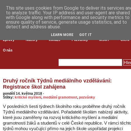
This site uses cookies from Google to deliver its services an
to analyze traffic. Your IP address and user-agent are shared
with Google along with performance and security metrics to
ensure quality of service, generate usage statistics, and to
detect and address abuse.
LEARN MORE
GOT IT
Zprávy
Názory
Inkluze
Pozvánky
MŠMT
Čtení
O nás
Druhý ročník Týdnů mediálního vzdělávání:
Registrace škol zahájena
pondělí 14. května 2018
·
Štítky:
kritické myšlení
,
mediální gramotnost
,
pozvánky
V posledních šesti týdnech školního roku proběhne druhý ročník
Týdnů mediálního vzdělávání. Pořadatelé školám nabízejí aktivity,
které jsou zaměřeny na rozvoj kritického myšlení a mediální
gramotnosti žáků a studentů v celé České republice. V rámci těcht
týdnů mohou vyučující přímo na jejich škole uspořádat projekci