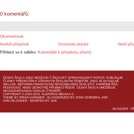
0 komentářů:
Okomentovat
Novější příspěvek
Domovská stránka
Starší pří
Přihlásit se k odběru:
Komentáře k příspěvku (Atom)
ČESKÁ ŠKOLA
JAKO NEZÁVISLÝ ŠKOLSKÝ ZPRAVODAJSKÝ PORTÁL PUBLIKUJE
ČLÁNKY PŘEDEVŠÍM K OŽEHAVÝM ŠKOLSKÝM TÉMATŮM, JAKO JE AKTUÁLNĚ
INKLUZE, REFORMA FINANCOVÁNÍ REGIONÁLNÍHO ŠKOLSTVÍ, KARIÉRNÍ ŘÁD
PEDAGOGŮ, NEBO JEDNOTNÉ PŘIJÍMACÍ ŘÍZENÍ.
ČESKÁ ŠKOLA
UMOŽŇUJE
NECENZUROVANOU DISKUSI ČTENÁŘŮ.
COPYRIGHT © 2000-2015· ALBATROS MEDIA A.S.
THEME
BY
BRIAN GARDNER
· BLOGGERIZED BY
ZONA CEREBRAL
AND
GIRLYBLOGGER
· MODIFIED BY
J4W
BLOGGER
·
P