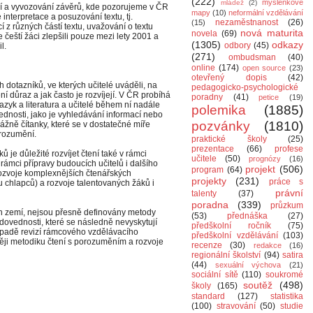
(222)
myšlenkové
mládež
(2)
ací a vyvozování závěrů, kde pozorujeme v ČR
mapy
(10)
neformální vzdělávání
interpretace a posuzování textu, tj.
nezaměstnanost
(26)
(15)
í z různých částí textu, uvažování o textu
nová maturita
novela
(69)
 čeští žáci zlepšili pouze mezi lety 2001 a
(1305)
odkazy
odbory
(45)
l.
(271)
ombudsman
(40)
online
(174)
open source
(23)
otevřený dopis
(42)
h dotazníků, ve kterých učitelé uváděli, na
pedagogicko-psychologické
í důraz a jak často je rozvíjejí. V ČR probíhá
poradny
(41)
petice
(19)
zyk a literatura a učitelé během ní nadále
polemika
(1885)
dnosti, jako je vyhledávání informací nebo
pozvánky
(1810)
vážně čítanky, které se v dostatečné míře
orozumění.
praktické školy
(25)
prezentace
(66)
profese
 je důležité rozvíjet čtení také v rámci
učitele
(50)
prognózy
(16)
ámci přípravy budoucích učitelů i dalšího
projekt
(506)
program
(64)
rozvoje komplexnějších čtenářských
projekty
(231)
práce s
 chlapců) a rozvoje talentovaných žáků i
právní
talenty
(37)
poradna
(339)
průzkum
ých zemí, nejsou přesně definovány metody
(53)
přednáška
(27)
dovednosti, které se následně nevyskytují
předškolní ročník
(75)
ípadě revizí rámcového vzdělávacího
předškolní vzdělávání
(103)
ji metodiku čtení s porozuměním a rozvoje
recenze
(30)
redakce
(16)
regionální školství
(94)
satira
(44)
sexuální výchova
(21)
sociální sítě
(110)
soukromé
soutěž
(498)
školy
(165)
standard
(127)
statistika
(100)
stravování
(50)
studie