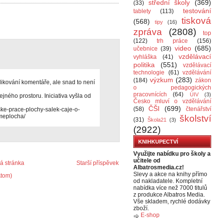
střední školy
(369)
(33)
testování
tablety
(113)
tisková
(568)
tipy
(16)
zpráva
(2808)
top
(122)
trh práce
(156)
video
(685)
učebnice
(39)
vzdělávací
vyhláška
(41)
politika
(551)
vzdělávací
technologie
(61)
vzdělávání
výzkum
(283)
(184)
zákon
ikování komentáře, ale snad to není
o pedagogických
pracovnících
(64)
ÚIV
(3)
ejného prostoru. Iniciativa vyšla od
Česko mluví o vzdělávání
ČŠI
(699)
(58)
čtenářství
ske-prace-plochy-salek-caje-o-
emeplocha/
školství
(31)
Škola21
(3)
(2922)
KNIHKUPECTVÍ
Využijte nabídku pro školy a
učitele od
 stránka
Starší příspěvek
Albatrosmedia.cz!
Slevy a akce na knihy přímo
Atom)
od nakladatele. Kompletní
nabídka více než 7000 titulů
z produkce Albatros Media.
Vše skladem, rychlé dodávky
zboží.
E-shop