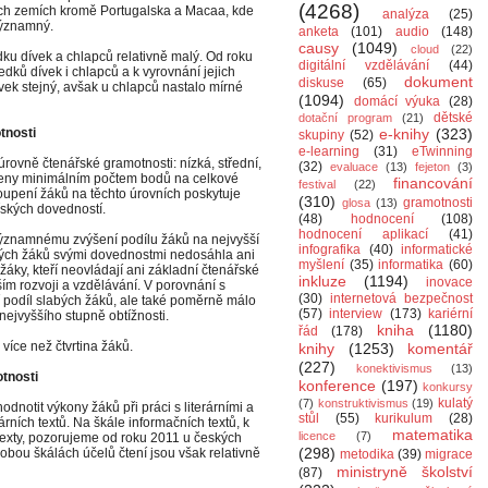
(4268)
ých zemích kromě Portugalska a Macaa, kde
analýza
(25)
 významný.
anketa
(101)
audio
(148)
causy
(1049)
cloud
(22)
ku dívek a chlapců relativně malý. Od roku
digitální vzdělávání
(44)
dků dívek i chlapců a k vyrovnání jejich
dokument
diskuse
(65)
vek stejný, avšak u chlapců nastalo mírné
(1094)
domácí výuka
(28)
dětské
dotační program
(21)
tnosti
e-knihy
(323)
skupiny
(52)
e-learning
(31)
eTwinning
úrovně čtenářské gramotnosti: nízká, střední,
(32)
evaluace
(13)
fejeton
(3)
zeny minimálním počtem bodů na celkové
financování
festival
(22)
oupení žáků na těchto úrovních poskytuje
(310)
gramotnosti
glosa
(13)
řských dovedností.
(48)
hodnocení
(108)
hodnocení aplikací
(41)
 významnému zvýšení podílu žáků na nejvyšší
infografika
(40)
informatické
kých žáků svými dovednostmi nedosáhla ani
myšlení
(35)
informatika
(60)
áky, kteří neovládají ani základní čtenářské
inkluze
(1194)
inovace
m rozvoji a vzdělávání. V porovnání s
(30)
internetová bezpečnost
podíl slabých žáků, ale také poměrně málo
(57)
interview
(173)
kariérní
 nejvyššího stupně obtížnosti.
kniha
(1180)
řád
(178)
více než čtvrtina žáků.
knihy
(1253)
komentář
(227)
konektivismus
(13)
tnosti
konference
(197)
konkursy
kulatý
(7)
konstruktivismus
(19)
dnotit výkony žáků při práci s literárními a
stůl
(55)
kurikulum
(28)
erárních textů. Na škále informačních textů, k
matematika
licence
(7)
texty, pozorujeme od roku 2011 u českých
(298)
obou škálách účelů čtení jsou však relativně
metodika
(39)
migrace
ministryně školství
(87)