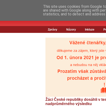
This site uses cookies from Google to 
are shared with Google along with per
statistics, and to detect and address
Zprávy
Názory
Inkluze
P
Žáci České republiky dosáhli v te
nadprůměrného výsledku