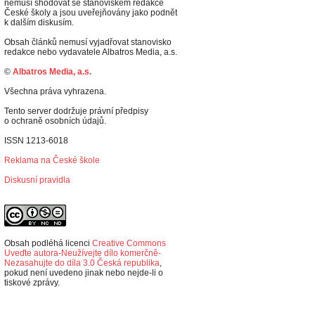
nemusí shodovat se stanoviskem redakce
České školy a jsou uveřejňovány jako podnět
k dalším diskusím.
Obsah článků nemusí vyjadřovat stanovisko
redakce nebo vydavatele Albatros Media, a.s.
©
Albatros Media, a.s.
Všechna práva vyhrazena.
Tento server dodržuje právní předpisy
o ochraně osobních údajů.
ISSN 1213-6018
Reklama na České škole
Diskusní pravidla
Obsah podléhá licenci
Creative Commons
Uveďte autora-Neužívejte dílo komerčně-
Nezasahujte do díla 3.0 Česká republika
,
p
okud není uvedeno jinak nebo nejde-li o
tiskové zprávy.