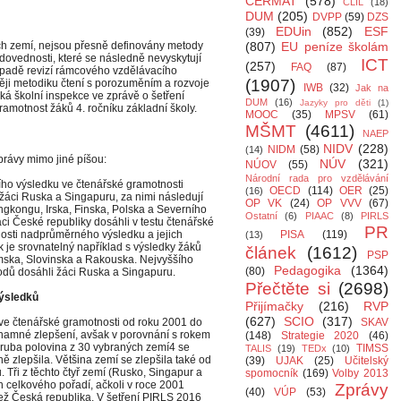
CERMAT
(578)
CLIL
(18)
DUM
(205)
DVPP
(59)
DZS
EDUin
(852)
ESF
(39)
ých zemí, nejsou přesně definovány metody
(807)
EU peníze školám
dovednosti, které se následně nevyskytují
ICT
(257)
FAQ
(87)
ípadě revizí rámcového vzdělávacího
(1907)
ji metodiku čtení s porozuměním a rozvoje
IWB
(32)
Jak na
ká školní inspekce ve zprávě o šetření
DUM
(16)
Jazyky pro děti
(1)
amotnost žáků 4. ročníku základní školy.
MOOC
(35)
MPSV
(61)
MŠMT
(4611)
NAEP
NIDV
(228)
NIDM
(58)
(14)
právy mimo jiné píšou:
NÚV
(321)
NÚOV
(55)
Národní rada pro vzdělávání
ího výsledku ve čtenářské gramotnosti
OECD
(114)
OER
(25)
(16)
 žáci Ruska a Singapuru, za nimi následují
OP VK
(24)
OP VVV
(67)
ngkongu, Irska, Finska, Polska a Severního
Ostatní
(6)
PIAAC
(8)
PIRLS
áci České republiky dosáhli v testu čtenářské
PR
osti nadprůměrného výsledku a jejich
PISA
(119)
(13)
 je srovnatelný například s výsledky žáků
článek
(1612)
PSP
ska, Slovinska a Rakouska. Nejvyššího
Pedagogika
(1364)
(80)
odů dosáhli žáci Ruska a Singapuru.
Přečtěte si
(2698)
ýsledků
Přijímačky
(216)
RVP
(627)
SCIO
(317)
ve čtenářské gramotnosti od roku 2001 do
SKAV
významné zlepšení, avšak v porovnání s rokem
(148)
Strategie 2020
(46)
hruba polovina z 30 vybraných zemí4 se
TIMSS
TALIS
(19)
TEDx
(10)
ě zlepšila. Většina zemí se zlepšila také od
(39)
UJAK
(25)
Učitelský
. Tři z těchto čtyř zemí (Rusko, Singapur a
spomocník
(169)
Volby 2013
h celkového pořadí, ačkoli v roce 2001
Zprávy
(40)
VÚP
(53)
ž Česká republika. V šetření PIRLS 2016