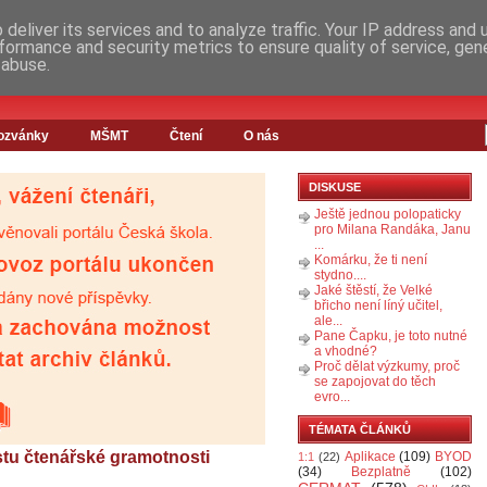
deliver its services and to analyze traffic. Your IP address and
formance and security metrics to ensure quality of service, ge
 abuse.
ozvánky
MŠMT
Čtení
O nás
DISKUSE
Ještě jednou polopaticky
pro Milana Randáka, Janu
...
Komárku, že ti není
stydno....
Jaké štěstí, že Velké
břicho není líný učitel,
ale...
Pane Čapku, je toto nutné
a vhodné?
Proč dělat výzkumy, proč
se zapojovat do těch
evro...
TÉMATA ČLÁNKŮ
stu čtenářské gramotnosti
Aplikace
(109)
BYOD
1:1
(22)
(34)
Bezplatně
(102)