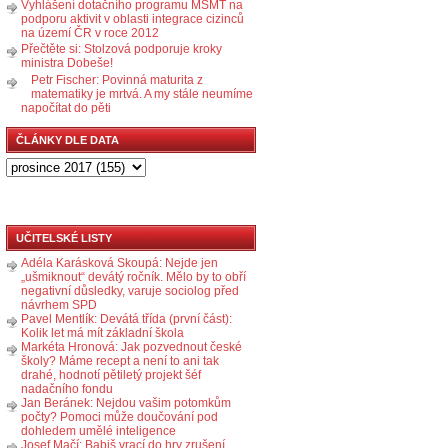
Vyhlášení dotačního programu MŠMT na
podporu aktivit v oblasti integrace cizinců
na území ČR v roce 2012
Přečtěte si: Stolzová podporuje kroky
ministra Dobeše!
Petr Fischer: Povinná maturita z
matematiky je mrtvá. A my stále neumíme
napočítat do pěti
ČLÁNKY DLE DATA
UČITELSKÉ LISTY
Adéla Karásková Skoupá: Nejde jen
„ušmiknout“ devátý ročník. Mělo by to obří
negativní důsledky, varuje sociolog před
návrhem SPD
Pavel Mentlík: Devátá třída (první část):
Kolik let má mít základní škola
Markéta Hronová: Jak pozvednout české
školy? Máme recept a není to ani tak
drahé, hodnotí pětiletý projekt šéf
nadačního fondu
Jan Beránek: Nejdou vašim potomkům
počty? Pomoci může doučování pod
dohledem umělé inteligence
Josef Mačí: Babiš vrací do hry zrušení