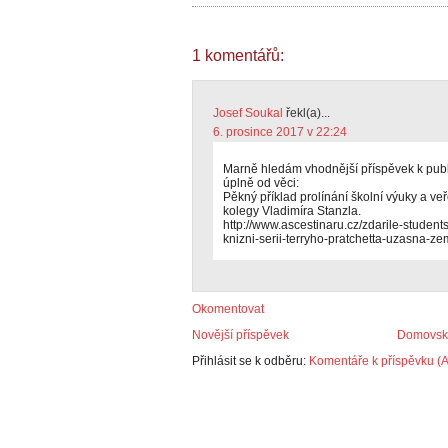
1 komentářů:
Josef Soukal
řekl(a)...
6. prosince 2017 v 22:24
Marně hledám vhodnější příspěvek k publ
úplně od věci:
Pěkný příklad prolínání školní výuky a veř
kolegy Vladimíra Stanzla.
http://www.ascestinaru.cz/zdarile-student
knizni-serii-terryho-pratchetta-uzasna-z
Okomentovat
Novější příspěvek
Domovská
Přihlásit se k odběru:
Komentáře k příspěvku (