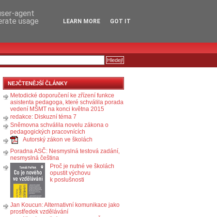
RSS
KOMENTÁŘE
 user-agent
nerate usage
LEARN MORE
GOT IT
NEJČTENĚJŠÍ ČLÁNKY
Metodické doporučení ke zřízení funkce
asistenta pedagoga, které schválila porada
vedení MŠMT na konci května 2015
redakce: Diskuzní téma 7
Sněmovna schválila novelu zákona o
pedagogických pracovnících
Autorský zákon ve školách
Poradna ASČ: Nesmyslná testová zadání,
nesmyslná čeština
Proč je nutné ve školách
opustit výchovu
k poslušnosti
Jan Koucun: Alternativní komunikace jako
prostředek vzdělávání