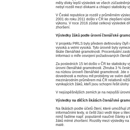
měly dívky lepší výsledek ve všech zúčastněn
nebyl rozdíl mezi dívkami a chlapci statisticky
V České republice je rozdíl v průměrném výsled
2001 do roku 2011 došlo v ČR ke zlepšení výsle
výkonu. V roce 2016 zůstal celkový výsledek dí
zhoršení.
Výsledky žáků podle úrovní čtenářské gramo
V projektu PIRLS byly předem definovány čtyři 
vysoká a velmi vysoká. Tyto úrovně byly vyme
škále čtenářské gramotnosti. Procentuální zast
informaci o míře osvojení požadovaných čtená
Za posledních 15 let došlo v ČR ke statisticky
úrovni čtenářské gramotnosti. Zhruba 3 % čes
na nízkou úroveň čtenářské gramotnosti. Jde o ž
dovednosti a mohou mít problémy ve svém další
mezinárodním průměrem má ČR relativně nižší 
vynikajících žáků, kteří jsou schopni řešit úlohy
V nejúspěšnějších zemích je na nejvyšší úrovni 
Výsledky na dílčích škálách čtenářské gramo
Na škálách podle účelů čtení, které umožňují zho
informačními texty, si čeští žáci vedli lépe u lit
nimž řadíme např. populárně naučné články a 
žáků mírné zhoršení. Rozdíly mezi výsledky na 
malé.