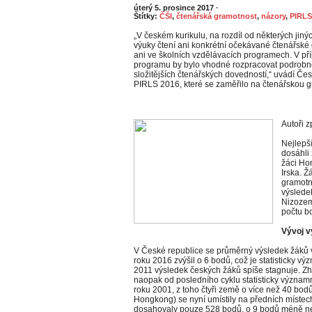
úterý 5. prosince 2017
·
Štítky:
ČŠI
,
čtenářská gramotnost
,
názory
,
PIRLS
„V českém kurikulu, na rozdíl od některých jin
výuky čtení ani konkrétní očekávané čtenářské 
ani ve školních vzdělávacích programech. V př
programu by bylo vhodné rozpracovat podrobně
složitějších čtenářských dovedností,“ uvádí Čes
PIRLS 2016, které se zaměřilo na čtenářskou gr
Autoři z
Nejlepš
dosáhli
žáci Ho
Irska. Ž
gramotn
výsledek
Nizozem
počtu b
Vývoj v
V České republice se průměrný výsledek žáků 
roku 2016 zvýšil o 6 bodů, což je statisticky 
2011 výsledek českých žáků spíše stagnuje. Z
naopak od posledního cyklu statisticky významn
roku 2001, z toho čtyři země o více než 40 bodů
Hongkong) se nyní umístily na předních místec
dosahovaly pouze 528 bodů, o 9 bodů méně ne