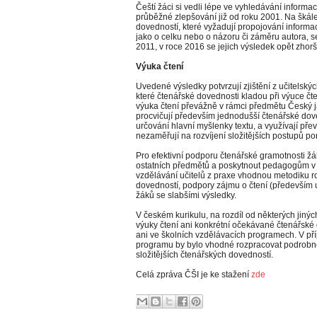
Čeští žáci si vedli lépe ve vyhledávání inform
průběžné zlepšování již od roku 2001. Na škále 
dovedností, které vyžadují propojování informac
jako o celku nebo o názoru či záměru autora, se
2011, v roce 2016 se jejich výsledek opět zhorši
Výuka čtení
Uvedené výsledky potvrzují zjištění z učitelskýc
které čtenářské dovednosti kladou při výuce čten
výuka čtení převážně v rámci předmětu Český ja
procvičují především jednodušší čtenářské dove
určování hlavní myšlenky textu, a využívají pře
nezaměřují na rozvíjení složitějších postupů p
Pro efektivní podporu čtenářské gramotnosti žáků
ostatních předmětů a poskytnout pedagogům v r
vzdělávání učitelů z praxe vhodnou metodiku 
dovedností, podpory zájmu o čtení (především u
žáků se slabšími výsledky.
V českém kurikulu, na rozdíl od některých jin
výuky čtení ani konkrétní očekávané čtenářské 
ani ve školních vzdělávacích programech. V př
programu by bylo vhodné rozpracovat podrobně
složitějších čtenářských dovedností.
Celá zpráva ČŠI je ke stažení
zde