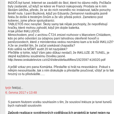
INDOŠ byl tunel. Internet se zaváděl do škol, které ho dávno měly. Počítače
byly zastaralé, už když se kdesi ve Francii nakupovaly. Prodala se k nim
školám údržba, přesto, že se do nich nesmělo nic instalovat, takže poruchy
téměř nula. I paní Buzková, když po Eduardu Zemanovi nastoupila jasně
řekla že došlo k trestným činům a že věc předá policii. Zameteno pod
koberec, jsme přece spolustraníci.
TABLETOŠ moc nevyšel. Školy samy tak nějak pochopily, že nepotřebují
hračky, které mohou zahodit, když jim dojde baterka.
A tak přišel INKLUDOŠ.
Mimochodem, proč z archivu ČT24 zmizel rozhovor s Marcelem Chládkem,
kdo po jeho odvolání za údajnou paní lahodnou otevřeně hovoří o
penězovodech, které z ministerstva vedou neznámo kam a to kvůli INKLUZI?
A že se znelíbil tím, že začal usekávat chapadla?
Kdo udělá na MŠMT audit 20 let nazpátek?
Přečtěte si tohle, když Vám jako důkaz nestačí, že INKLUZE JE TUNEL, je
stejně každému soudnému člověku jasné.
http://www.ceskatelevize.cz/ct24/sites/default/files/1923597-k16020.pdf
A ještě vzkaz pro pana Komárka. Přestaňte si hrát na mravokárce. Pokud s
někým nesouhlasíte, tak s ním diskutujte a přestaňte poučovat, vždyť je to fak
hrozný co tu předvádíte......
tyrjir
řekl(a)...
6. června 2017 v 13:48
S panem Nutzem vcelku souhlasím s tím, že sousloví Inkluze je tunel tunelů
bych nahradil souslovím
Způsob realizace systémových vzdělávacích projektů je tunel nejen na