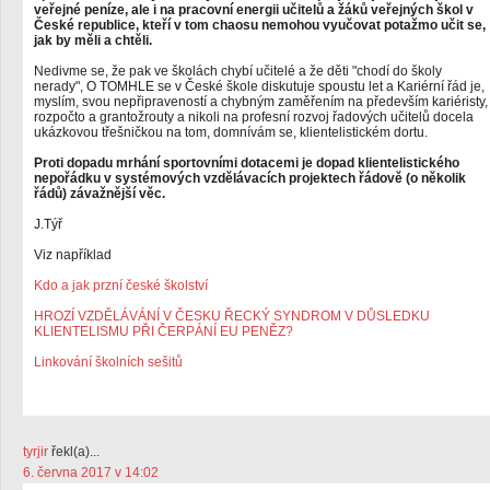
veřejné peníze, ale i na pracovní energii učitelů a žáků veřejných škol v
České republice, kteří v tom chaosu nemohou vyučovat potažmo učit se,
jak by měli a chtěli.
Nedivme se, že pak ve školách chybí učitelé a že děti "chodí do školy
nerady", O TOMHLE se v České škole diskutuje spoustu let a Kariérní řád je,
myslím, svou nepřipraveností a chybným zaměřením na především kariéristy,
rozpočto a grantožrouty a nikoli na profesní rozvoj řadových učitelů docela
ukázkovou třešničkou na tom, domnívám se, klientelistickém dortu.
Proti dopadu mrhání sportovními dotacemi je dopad klientelistického
nepořádku v systémových vzdělávacích projektech řádově (o několik
řádů) závažnější věc.
J.Týř
Viz například
Kdo a jak przní české školství
HROZÍ VZDĚLÁVÁNÍ V ČESKU ŘECKÝ SYNDROM V DŮSLEDKU
KLIENTELISMU PŘI ČERPÁNÍ EU PENĚZ?
Linkování školních sešitů
tyrjir
řekl(a)...
6. června 2017 v 14:02