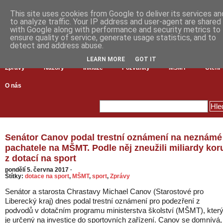
This site uses cookies from Google to deliver its services an
to analyze traffic. Your IP address and user-agent are shared
with Google along with performance and security metrics to
ensure quality of service, generate usage statistics, and to
detect and address abuse.
LEARN MORE
GOT IT
Zprávy
Názory
Inkluze
Pozvánky
MŠMT
Čtení
O nás
Senátor Canov podal trestní oznámení na neznámé
pachatele na MŠMT. Podle něj zneužili miliardy kor
z dotací na sport
pondělí 5. června 2017
·
Štítky:
dotace na sport
,
MŠMT
,
sport
,
Zprávy
Senátor a starosta Chrastavy Michael Canov (Starostové pro
Liberecký kraj) dnes podal trestní oznámení pro podezření z
podvodů v dotačním programu ministerstva školství (MŠMT), kter
je určený na investice do sportovních zařízení. Canov se domnívá,