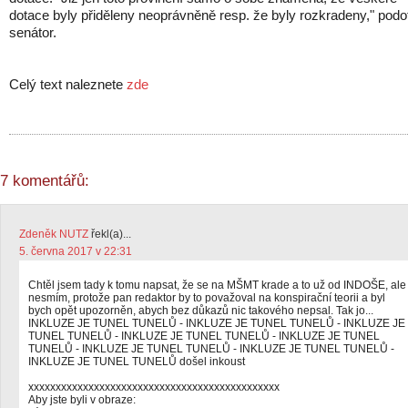
dotace byly přiděleny neoprávněně resp. že byly rozkradeny," podo
senátor.
Celý text naleznete
zde
7 komentářů:
Zdeněk NUTZ
řekl(a)...
5. června 2017 v 22:31
Chtěl jsem tady k tomu napsat, že se na MŠMT krade a to už od INDOŠE, ale
nesmím, protože pan redaktor by to považoval na konspirační teorii a byl
bych opět upozorněn, abych bez důkazů nic takového nepsal. Tak jo...
INKLUZE JE TUNEL TUNELŮ - INKLUZE JE TUNEL TUNELŮ - INKLUZE JE
TUNEL TUNELŮ - INKLUZE JE TUNEL TUNELŮ - INKLUZE JE TUNEL
TUNELŮ - INKLUZE JE TUNEL TUNELŮ - INKLUZE JE TUNEL TUNELŮ -
INKLUZE JE TUNEL TUNELŮ došel inkoust
xxxxxxxxxxxxxxxxxxxxxxxxxxxxxxxxxxxxxxxxxxxxxx
Aby jste byli v obraze: