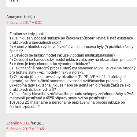
jasné....
Anonymní řekl(a)...
6. června 2017 v 8:31
Zeptám se tedy jinak.
1) Je inkluze v podání "inkluze po českém způsobu" levnější než existence
praktických a speciálních škol?
2) V čem z hlediska výchovně vzdělávacího procesu byly (!) praktické školy
špatné?
3) Osvědčil se britský model inkluze v podání multikulturalismu?
4) Osvědčil se francouzský model inkluze založený na občanském principu?
5) V čem je tedy ekonomická výhodnost inkluze?
6) Tak finančně náročný proces, který byl stanoven MŠMT je vskutku vhodný
pro bohaté státy - viz. modely finský a norský.
7) Ohrožuje již tak obrovské byrokratické (PLPP, IVP + běžná přebujelá
agenda) zatížení učitelů samotnou existenci vzdělávacího procesu?
8) Probíhá tady skutečná inkluze nebo se jedná jen o přesun žáků ze škol
praktických do běžných ZŠ?
9) Jsou školy hlavního vzdělávacího proudu schopny zvládnout žáky s PAS,
mentálně postižené a těžší případy smyslového postižení?
10) Jsou ZŠ materiálně a personálně připraveny na proces inkluze po
českém způsobu?
Zdeněk NUTZ
řekl(a)...
6. června 2017 v 11:45