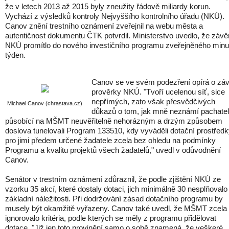
že v letech 2013 až 2015 byly zneužity řádově miliardy korun.
Vychází z výsledků kontroly Nejvyššího kontrolního úřadu (NKÚ).
Canov znění trestního oznámení zveřejnil na webu města a
autentičnost dokumentu ČTK potvrdil. Ministerstvo uvedlo, že závě
NKÚ promítlo do nového investičního programu zveřejněného minu
týden.
Canov se ve svém podezření opírá o zá
prověrky NKÚ. "Tvoří ucelenou síť, sice
nepřímých, zato však přesvědčivých
Michael Canov (chrastava.cz)
důkazů o tom, jak mně neznámí pachate
působící na MŠMT neuvěřitelně nehorázným a drzým způsobem
doslova tunelovali Program 133510, kdy vyváděli dotační prostřed
pro jimi předem určené žadatele zcela bez ohledu na podmínky
Programu a kvalitu projektů všech žadatelů," uvedl v odůvodnění
Canov.
Senátor v trestním oznámení zdůraznil, že podle zjištění NKÚ ze
vzorku 35 akcí, které dostaly dotaci, jich minimálně 30 nesplňovalo
základní náležitosti. Při dodržování zásad dotačního programu by
musely být okamžitě vyřazeny. Canov také uvedl, že MŠMT zcela
ignorovalo kritéria, podle kterých se měly z programu přidělovat
dotace. "Již jen toto provinění samo o sobě znamená, že veškeré