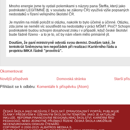
Mnoho energie jsme tu vydali polemikami s názory pana Šteffla, který jako
podnikatel LEGITIMNĚ (tj. v souladu se zákony ČR) využívá výše popsaných
nedostatků v řízení veřejného školství ČR.
Je myslím na místě položit si otázku, nakolik to bylo účelné a účinné. Otázku,
zda jsme se neměli víc soustředit na nedostatky v práci MŠMT. Proč? Schopn
podnikatelé budou schopni dosahovat zisku i v případě, když české školství
bude řádně řízeno - a to je to, oč by nám všem mělo primárně jít.
Doufám, že paní ministryně odvolá svou demisi. Doufám také, že
tentokrát Sněmovna ten nepořádek při realizaci Kariérního řádu a
projektu IMKA řádně "provětrá".
Okomentovat
Novější příspěvek
Domovská stránka
Starší pří
Přihlásit se k odběru:
Komentáře k příspěvku (Atom)
ČESKÁ ŠKOLA
JAKO NEZÁVISLÝ ŠKOLSKÝ ZPRAVODAJSKÝ PORTÁL PUBLIKUJE
ČLÁNKY PŘEDEVŠÍM K OŽEHAVÝM ŠKOLSKÝM TÉMATŮM, JAKO JE AKTUÁLNĚ
INKLUZE, REFORMA FINANCOVÁNÍ REGIONÁLNÍHO ŠKOLSTVÍ, KARIÉRNÍ ŘÁD
PEDAGOGŮ, NEBO JEDNOTNÉ PŘIJÍMACÍ ŘÍZENÍ.
ČESKÁ ŠKOLA
UMOŽŇUJE
NECENZUROVANOU DISKUSI ČTENÁŘŮ.
COPYRIGHT © 2000-2015· ALBATROS MEDIA A.S.