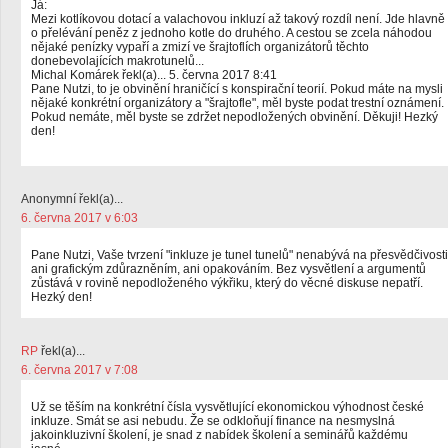
Já:
Mezi kotlíkovou dotací a valachovou inkluzí až takový rozdíl není. Jde hlavně
o přelévání peněz z jednoho kotle do druhého. A cestou se zcela náhodou
nějaké penízky vypaří a zmizí ve šrajtoflích organizátorů těchto
donebevolajících makrotunelů...
Michal Komárek řekl(a)... 5. června 2017 8:41
Pane Nutzi, to je obvinění hraničící s konspirační teorií. Pokud máte na mysli
nějaké konkrétní organizátory a "šrajtofle", měl byste podat trestní oznámení.
Pokud nemáte, měl byste se zdržet nepodložených obvinění. Děkuji! Hezký
den!
Anonymní řekl(a)...
6. června 2017 v 6:03
Pane Nutzi, Vaše tvrzení "inkluze je tunel tunelů" nenabývá na přesvědčivosti
ani grafickým zdůrazněním, ani opakováním. Bez vysvětlení a argumentů
zůstává v rovině nepodloženého výkřiku, který do věcné diskuse nepatří.
Hezký den!
RP
řekl(a)...
6. června 2017 v 7:08
Už se těším na konkrétní čísla vysvětlující ekonomickou výhodnost české
inkluze. Smát se asi nebudu. Že se odkloňují finance na nesmyslná
jakoinkluzivní školení, je snad z nabídek školení a seminářů každému